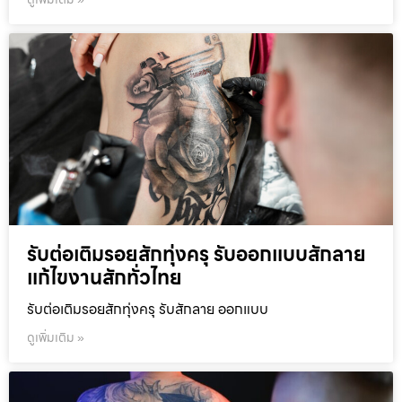
รับต่อเติมรอยสักทุ่งครุ รับออกแบบสักลาย
แก้ไขงานสักทั่วไทย
รับต่อเติมรอยสักทุ่งครุ รับสักลาย ออกแบบ
ดูเพิ่มเติม »