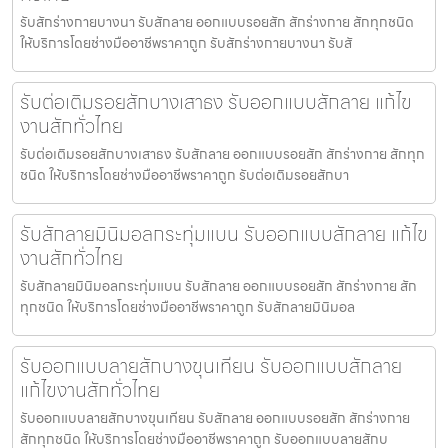
รับสักร่างกายบางนา รับสักลาย ออกแบบรอยสัก สักร่างกาย สักทุกชนิด
ให้บริการโดยช่างมืออาชีพราคาถูก รับสักร่างกายบางนา รับสั
รับต่อเติมรอยสักบางเสาธง รับออกแบบสักลาย แก้ไข
งานสักทั่วไทย
รับต่อเติมรอยสักบางเสาธง รับสักลาย ออกแบบรอยสัก สักร่างกาย สักทุก
ชนิด ให้บริการโดยช่างมืออาชีพราคาถูก รับต่อเติมรอยสักบา
รับสักลายมินิมอลกระทุ่มแบน รับออกแบบสักลาย แก้ไข
งานสักทั่วไทย
รับสักลายมินิมอลกระทุ่มแบน รับสักลาย ออกแบบรอยสัก สักร่างกาย สัก
ทุกชนิด ให้บริการโดยช่างมืออาชีพราคาถูก รับสักลายมินิมอล
รับออกแบบลายสักบางขุนเทียน รับออกแบบสักลาย
แก้ไขงานสักทั่วไทย
รับออกแบบลายสักบางขุนเทียน รับสักลาย ออกแบบรอยสัก สักร่างกาย
สักทุกชนิด ให้บริการโดยช่างมืออาชีพราคาถูก รับออกแบบลายสักบ