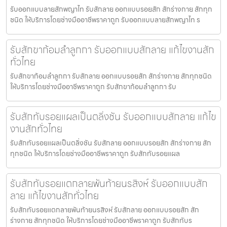
รับออกแบบลายสักพญาไท รับสักลาย ออกแบบรอยสัก สักร่างกาย สักทุก
ชนิด ให้บริการโดยช่างมืออาชีพราคาถูก รับออกแบบลายสักพญาไท ร
รับสักขาก้อมลำลูกกา รับออกแบบสักลาย แก้ไขงานสัก
ทั่วไทย
รับสักขาก้อมลำลูกกา รับสักลาย ออกแบบรอยสัก สักร่างกาย สักทุกชนิด
ให้บริการโดยช่างมืออาชีพราคาถูก รับสักขาก้อมลำลูกกา รับ
รับสักทับรอยแผลเป็นตลิ่งชัน รับออกแบบสักลาย แก้ไข
งานสักทั่วไทย
รับสักทับรอยแผลเป็นตลิ่งชัน รับสักลาย ออกแบบรอยสัก สักร่างกาย สัก
ทุกชนิด ให้บริการโดยช่างมืออาชีพราคาถูก รับสักทับรอยแผล
รับสักทับรอยแตกลายพันท้ายนรสิงห์ รับออกแบบสัก
ลาย แก้ไขงานสักทั่วไทย
รับสักทับรอยแตกลายพันท้ายนรสิงห์ รับสักลาย ออกแบบรอยสัก สัก
ร่างกาย สักทุกชนิด ให้บริการโดยช่างมืออาชีพราคาถูก รับสักทับร