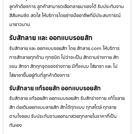
ลูกค้าต้องการ ลูกค้าสามารถเลือกลายมาเองได้ รับประกันงาน
สีสันคมชัด สดใส ให้บริการโดยช่างมืออาชีพที่มีประสบการณ์
มายาวนาน
รับสักลาย และ ออกแบบรอยสัก
รับสักลาย และ ออกแบบรอยสัก โดย สักลาย.com ให้บริการ
การสักลายทุกด้าน ทุกชนิด ไม่ว่าจะเป็น สักตามร่างกาย สัก
แขน สักขา สักทุกจุดของร่างกาย มีทั้งแบบ ใส่ยาชา และ ไม่
ใส่ยาชาขึ้นอยู่กับที่ลูกค้าต้องการ
รับสักลาย แก้รอยสัก ออกแบบรอยสัก
รับสักลาย แก้รอยสัก ออกแบบรอยสัก รับสักร่างกาย แก้ไขลาย
สัก ต่อเติมออกแบบลายสัก สักได้ทุกแบบ ทุกสไตล์ ทุกลาย
ตามใจชอบ รับประกันงานออกมาสวยทุกลายในราคาที่เป็น
กันเอง