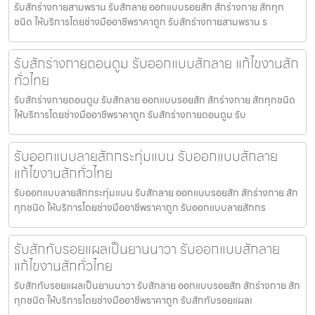
รับสักร่างกายสามพราน รับสักลาย ออกแบบรอยสัก สักร่างกาย สักทุก
ชนิด ให้บริการโดยช่างมืออาชีพราคาถูก รับสักร่างกายสามพราน ร
รับสักร่างกายดอนตูม รับออกแบบสักลาย แก้ไขงานสัก
ทั่วไทย
รับสักร่างกายดอนตูม รับสักลาย ออกแบบรอยสัก สักร่างกาย สักทุกชนิด
ให้บริการโดยช่างมืออาชีพราคาถูก รับสักร่างกายดอนตูม รับ
รับออกแบบลายสักกระทุ่มแบน รับออกแบบสักลาย
แก้ไขงานสักทั่วไทย
รับออกแบบลายสักกระทุ่มแบน รับสักลาย ออกแบบรอยสัก สักร่างกาย สัก
ทุกชนิด ให้บริการโดยช่างมืออาชีพราคาถูก รับออกแบบลายสักกร
รับสักทับรอยแผลเป็นยานนาวา รับออกแบบสักลาย
แก้ไขงานสักทั่วไทย
รับสักทับรอยแผลเป็นยานนาวา รับสักลาย ออกแบบรอยสัก สักร่างกาย สัก
ทุกชนิด ให้บริการโดยช่างมืออาชีพราคาถูก รับสักทับรอยแผลเ