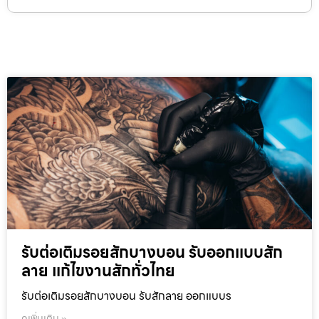
รับต่อเติมรอยสักบางบอน รับออกแบบสัก
ลาย แก้ไขงานสักทั่วไทย
รับต่อเติมรอยสักบางบอน รับสักลาย ออกแบบร
ดูเพิ่มเติม »