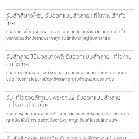
รับสักสีบางใหญ่ รับออกแบบสักลาย แก้ไขงานสักทั่ว
ไทย
รับสักสีบางใหญ่ รับสักลาย ออกแบบรอยสัก สักร่างกาย สักทุกชนิด ให้
บริการโดยช่างมืออาชีพราคาถูก รับสักสีบางใหญ่ รับสักลาย อ
รับสักลายมินิมอลบางพลี รับออกแบบสักลาย แก้ไขงาน
สักทั่วไทย
รับสักลายมินิมอลบางพลี รับสักลาย ออกแบบรอยสัก สักร่างกาย สักทุก
ชนิด ให้บริการโดยช่างมืออาชีพราคาถูก รับสักลายมินิมอลบางพ
รับแก้ไขรอยสักถนนพระราม2 รับออกแบบสักลาย
แก้ไขงานสักทั่วไทย
รับแก้ไขรอยสักถนนพระราม2 รับสักลาย ออกแบบรอยสัก สักร่างกาย สัก
ทุกชนิด ให้บริการโดยช่างมืออาชีพราคาถูก รับแก้ไขรอยสักถนนพ
รับสักสีพระสมุทรเจดีย์ รับออกแบบสักลาย แก้ไขงาน