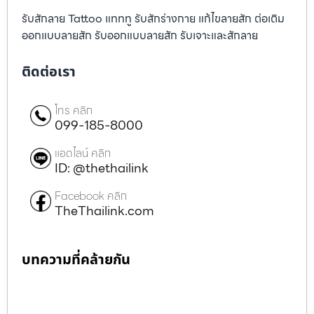
รับสักลาย Tattoo แทททู รับสักร่างกาย แก้ไขลายสัก ต่อเติม
ออกแบบลายสัก รับออกแบบลายสัก รับเจาะและสักลาย
ติดต่อเรา
โทร คลิก
099-185-8000
แอดไลน์ คลิก
ID: @thethailink
Facebook คลิก
TheThailink.com
บทความที่คล้ายกัน