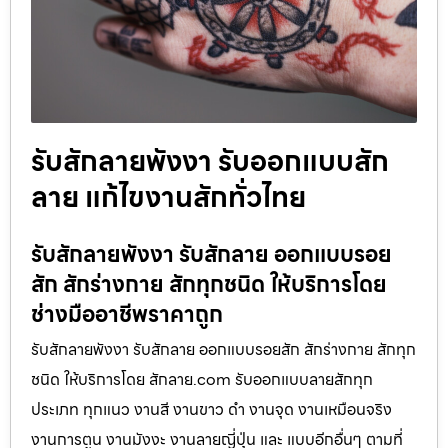
รับสักลายพังงา รับออกแบบสัก
ลาย แก้ไขงานสักทั่วไทย
รับสักลายพังงา รับสักลาย ออกแบบรอย
สัก สักร่างกาย สักทุกชนิด ให้บริการโดย
ช่างมืออาชีพราคาถูก
รับสักลายพังงา รับสักลาย ออกแบบรอยสัก สักร่างกาย สักทุก
ชนิด ให้บริการโดย สักลาย.com รับออกแบบลายสักทุก
ประเภท ทุกแนว งานสี งานขาว ดำ งานจุด งานเหมือนจริง
งานการตูน งานมังงะ งานลายญี่ปุ่น และ แบบอีกอื่นๆ ตามที่