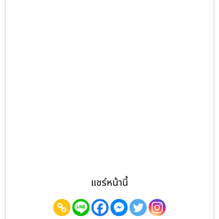
แชร์หน้านี้