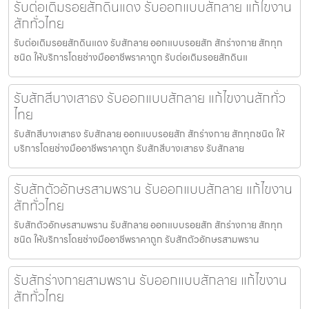
รับต่อเติมรอยสักดินแดง รับออกแบบสักลาย แก้ไขงาน
สักทั่วไทย
รับต่อเติมรอยสักดินแดง รับสักลาย ออกแบบรอยสัก สักร่างกาย สักทุก
ชนิด ให้บริการโดยช่างมืออาชีพราคาถูก รับต่อเติมรอยสักดินแ
รับสักสีบางเสาธง รับออกแบบสักลาย แก้ไขงานสักทั่ว
ไทย
รับสักสีบางเสาธง รับสักลาย ออกแบบรอยสัก สักร่างกาย สักทุกชนิด ให้
บริการโดยช่างมืออาชีพราคาถูก รับสักสีบางเสาธง รับสักลาย
รับสักตัวอักษรสามพราน รับออกแบบสักลาย แก้ไขงาน
สักทั่วไทย
รับสักตัวอักษรสามพราน รับสักลาย ออกแบบรอยสัก สักร่างกาย สักทุก
ชนิด ให้บริการโดยช่างมืออาชีพราคาถูก รับสักตัวอักษรสามพราน
รับสักร่างกายสามพราน รับออกแบบสักลาย แก้ไขงาน
สักทั่วไทย