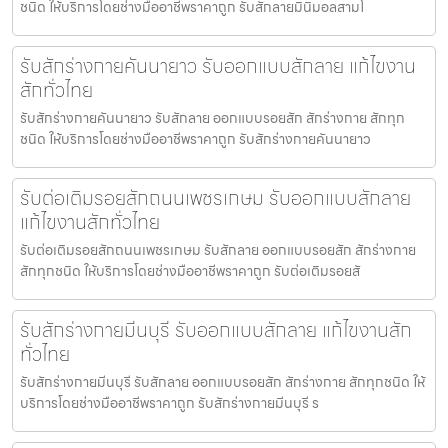
ชนิด ให้บริการโดยช่างมืออาชีพราคาถูก รับสักลายมินิมอลสามโ
รับสักร่างกายคันนายาว รับออกแบบสักลาย แก้ไขงาน
สักทั่วไทย
รับสักร่างกายคันนายาว รับสักลาย ออกแบบรอยสัก สักร่างกาย สักทุก
ชนิด ให้บริการโดยช่างมืออาชีพราคาถูก รับสักร่างกายคันนายาว
รับต่อเติมรอยสักถนนเพชรเกษม รับออกแบบสักลาย
แก้ไขงานสักทั่วไทย
รับต่อเติมรอยสักถนนเพชรเกษม รับสักลาย ออกแบบรอยสัก สักร่างกาย
สักทุกชนิด ให้บริการโดยช่างมืออาชีพราคาถูก รับต่อเติมรอยสั
รับสักร่างกายมีนบุรี รับออกแบบสักลาย แก้ไขงานสัก
ทั่วไทย
รับสักร่างกายมีนบุรี รับสักลาย ออกแบบรอยสัก สักร่างกาย สักทุกชนิด ให้
บริการโดยช่างมืออาชีพราคาถูก รับสักร่างกายมีนบุรี ร