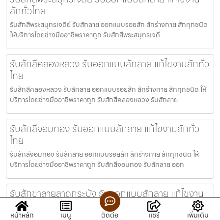
สักทั่วไทย
รับสักสีพระสมุทรเจดีย์ รับสักลาย ออกแบบรอยสัก สักร่างกาย สักทุกชนิด
ให้บริการโดยช่างมืออาชีพราคาถูก รับสักสีพระสมุทรเจดี
รับสักสีคลองหลวง รับออกแบบสักลาย แก้ไขงานสักทั่ว
ไทย
รับสักสีคลองหลวง รับสักลาย ออกแบบรอยสัก สักร่างกาย สักทุกชนิด ให้
บริการโดยช่างมืออาชีพราคาถูก รับสักสีคลองหลวง รับสักลาย
รับสักสีจอมทอง รับออกแบบสักลาย แก้ไขงานสักทั่ว
ไทย
รับสักสีจอมทอง รับสักลาย ออกแบบรอยสัก สักร่างกาย สักทุกชนิด ให้
บริการโดยช่างมืออาชีพราคาถูก รับสักสีจอมทอง รับสักลาย ออก
รับสักขาลายลาดกระบัง รับออกแบบสักลาย แก้ไขงาน
สักทั่วไทย
หน้าหลัก
เมนู
ติดต่อ
แชร์
เพิ่มเติม
รับสักขาลายลาดกระบัง รับสักลาย ออกแบบรอยสัก สักร่างกาย สักทุก