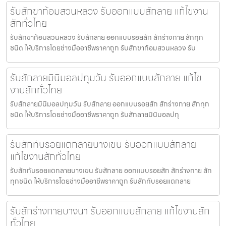
รับสักขาก้อมสวนหลวง รับออกแบบสักลาย แก้ไขงาน
สักทั่วไทย
รับสักขาก้อมสวนหลวง รับสักลาย ออกแบบรอยสัก สักร่างกาย สักทุก
ชนิด ให้บริการโดยช่างมืออาชีพราคาถูก รับสักขาก้อมสวนหลวง รับ
รับสักลายมินิมอลปทุมวัน รับออกแบบสักลาย แก้ไข
งานสักทั่วไทย
รับสักลายมินิมอลปทุมวัน รับสักลาย ออกแบบรอยสัก สักร่างกาย สักทุก
ชนิด ให้บริการโดยช่างมืออาชีพราคาถูก รับสักลายมินิมอลปทุ
รับสักทับรอยแตกลายบางเขน รับออกแบบสักลาย
แก้ไขงานสักทั่วไทย
รับสักทับรอยแตกลายบางเขน รับสักลาย ออกแบบรอยสัก สักร่างกาย สัก
ทุกชนิด ให้บริการโดยช่างมืออาชีพราคาถูก รับสักทับรอยแตกลาย
รับสักร่างกายบางนา รับออกแบบสักลาย แก้ไขงานสัก
ทั่วไทย