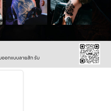
รับออกแบบลายสัก รับ