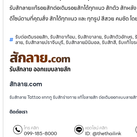
รับสักลายแก้รอยสักต่อเติมรอยสักได้ทุกแนว สักตัว สักหลัง
ดีไซน์ตามที่คุณสั่ง สักได้ทุกแนว และ ทุกรูป สีสวย คมชัด โด
รับต่อเติมรอยสัก
รับสักขาก้อม
รับสักขาลาย
รับสักตัวอักษร
,
,
,
,
ลาย
รับสักลายปราจีนบุรี
รับสักลายมินิมอล
รับสักสี
รับแก้ไข
,
,
,
,
สักลาย.com
รับสักลาย Tattoo แทททู รับสักร่างกาย แก้ไขลายสัก ต่อเติมออกแบบลายส
ติดต่อเรา
โทร คลิก
แอดไลน์ คลิก
099-185-8000
ID: @thethailink