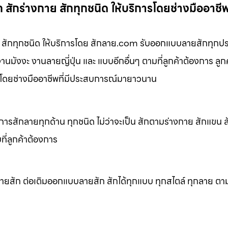
 สักร่างกาย สักทุกชนิด ให้บริการโดยช่างมืออาช
ย สักทุกชนิด ให้บริการโดย สักลาย.com รับออกแบบลายสักทุกปร
มังงะ งานลายญี่ปุ่น และ แบบอีกอื่นๆ ตามที่ลูกค้าต้องการ ลู
ารโดยช่างมืออาชีพที่มีประสบการณ์มายาวนาน
รสักลายทุกด้าน ทุกชนิด ไม่ว่าจะเป็น สักตามร่างกาย สักแขน ส
บที่ลูกค้าต้องการ
ลายสัก ต่อเติมออกแบบลายสัก สักได้ทุกแบบ ทุกสไตล์ ทุกลาย ต