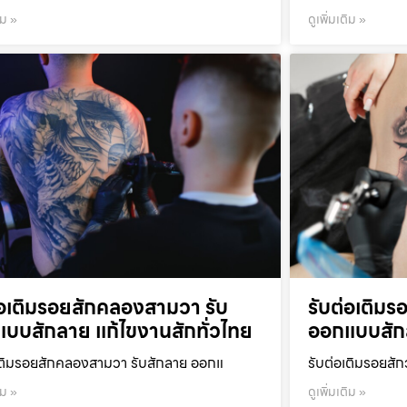
ิม »
ดูเพิ่มเติม »
่อเติมรอยสักคลองสามวา รับ
รับต่อเติมร
บบสักลาย แก้ไขงานสักทั่วไทย
ออกแบบสักล
เติมรอยสักคลองสามวา รับสักลาย ออกแ
รับต่อเติมรอยสั
ิม »
ดูเพิ่มเติม »