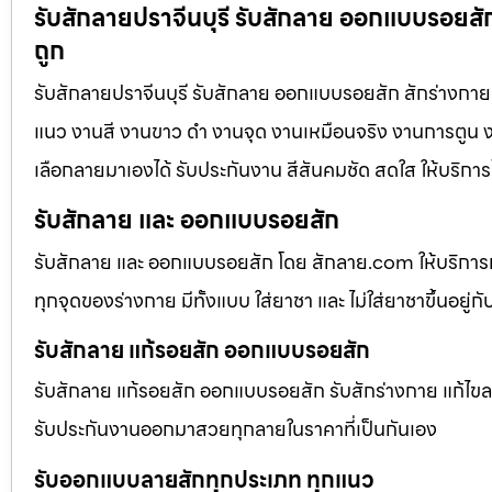
รับสักลายปราจีนบุรี รับสักลาย ออกแบบรอยสัก
ถูก
รับสักลายปราจีนบุรี รับสักลาย ออกแบบรอยสัก สักร่างกา
แนว งานสี งานขาว ดำ งานจุด งานเหมือนจริง งานการตูน งาน
เลือกลายมาเองได้ รับประกันงาน สีสันคมชัด สดใส ให้บริก
รับสักลาย และ ออกแบบรอยสัก
รับสักลาย และ ออกแบบรอยสัก โดย สักลาย.com ให้บริการกา
ทุกจุดของร่างกาย มีทั้งแบบ ใส่ยาชา และ ไม่ใส่ยาชาขึ้นอยู่กั
รับสักลาย แก้รอยสัก ออกแบบรอยสัก
รับสักลาย แก้รอยสัก ออกแบบรอยสัก รับสักร่างกาย แก้ไข
รับประกันงานออกมาสวยทุกลายในราคาที่เป็นกันเอง
รับออกแบบลายสักทุกประเภท ทุกแนว