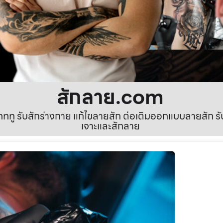
สักลาย.com
ทททู รับสักร่างกาย แก้ไขลายสัก ต่อเติมออกแบบลายสัก 
เจาะและสักลาย