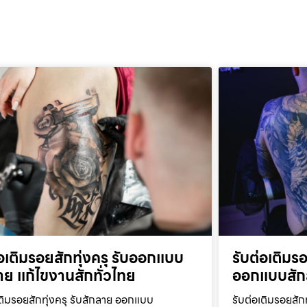
่อเติมรอยสักทุ่งครุ รับออกแบบ
รับต่อเติมร
าย แก้ไขงานสักทั่วไทย
ออกแบบสักล
เติมรอยสักทุ่งครุ รับสักลาย ออกแบบ
รับต่อเติมรอยสั