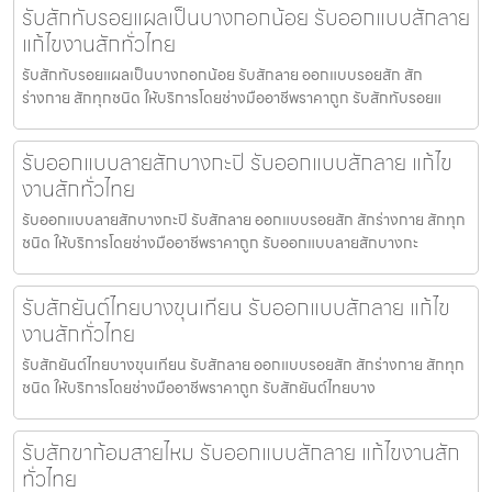
รับสักทับรอยแผลเป็นบางกอกน้อย รับออกแบบสักลาย
แก้ไขงานสักทั่วไทย
รับสักทับรอยแผลเป็นบางกอกน้อย รับสักลาย ออกแบบรอยสัก สัก
ร่างกาย สักทุกชนิด ให้บริการโดยช่างมืออาชีพราคาถูก รับสักทับรอยแ
รับออกแบบลายสักบางกะปิ รับออกแบบสักลาย แก้ไข
งานสักทั่วไทย
รับออกแบบลายสักบางกะปิ รับสักลาย ออกแบบรอยสัก สักร่างกาย สักทุก
ชนิด ให้บริการโดยช่างมืออาชีพราคาถูก รับออกแบบลายสักบางกะ
รับสักยันต์ไทยบางขุนเทียน รับออกแบบสักลาย แก้ไข
งานสักทั่วไทย
รับสักยันต์ไทยบางขุนเทียน รับสักลาย ออกแบบรอยสัก สักร่างกาย สักทุก
ชนิด ให้บริการโดยช่างมืออาชีพราคาถูก รับสักยันต์ไทยบาง
รับสักขาก้อมสายไหม รับออกแบบสักลาย แก้ไขงานสัก
ทั่วไทย