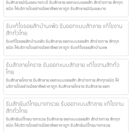
รับสักลายมินิมอลบางกะปิ รับสักลาย ออกแบบรอยสัก สักร่างกาย สักทุก
ชนิด ให้บริการโดยช่างมืออาชีพราคาถูก รับสักลายมินิมอลบาง
รับแก้ไขรอยสักบ้านแพ้ว รับออกแบบสักลาย แก้ไขงาน
สักทั่วไทย
รับแก้ไขรอยสักบ้านแพ้ว รับสักลาย ออกแบบรอยสัก สักร่างกาย สักทุก
ชนิด ให้บริการโดยช่างมืออาชีพราคาถูก รับแก้ไขรอยสักบ้านแพ
รับสักลายโคราช รับออกแบบสักลาย แก้ไขงานสักทั่ว
ไทย
รับสักลายโคราช รับสักลาย ออกแบบรอยสัก สักร่างกาย สักทุกชนิด ให้
บริการโดยช่างมืออาชีพราคาถูก รับสักลายโคราช รับสักลาย ออก
รับสักยันต์ไทยบางกรวย รับออกแบบสักลาย แก้ไขงาน
สักทั่วไทย
รับสักยันต์ไทยบางกรวย รับสักลาย ออกแบบรอยสัก สักร่างกาย สักทุก
ชนิด ให้บริการโดยช่างมืออาชีพราคาถูก รับสักยันต์ไทยบางกรวย