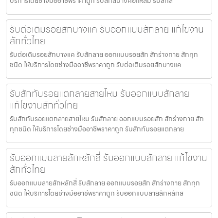
บริการโดยช่างมืออาชีพราคาถูก รับสักสีบางคอแหลม รับสักล
รับต่อเติมรอยสักบางแค รับออกแบบสักลาย แก้ไขงาน
สักทั่วไทย
รับต่อเติมรอยสักบางแค รับสักลาย ออกแบบรอยสัก สักร่างกาย สักทุก
ชนิด ให้บริการโดยช่างมืออาชีพราคาถูก รับต่อเติมรอยสักบางแค
รับสักทับรอยแตกลายสายไหม รับออกแบบสักลาย
แก้ไขงานสักทั่วไทย
รับสักทับรอยแตกลายสายไหม รับสักลาย ออกแบบรอยสัก สักร่างกาย สัก
ทุกชนิด ให้บริการโดยช่างมืออาชีพราคาถูก รับสักทับรอยแตกลาย
รับออกแบบลายสักหลักสี่ รับออกแบบสักลาย แก้ไขงาน
สักทั่วไทย
รับออกแบบลายสักหลักสี่ รับสักลาย ออกแบบรอยสัก สักร่างกาย สักทุก
ชนิด ให้บริการโดยช่างมืออาชีพราคาถูก รับออกแบบลายสักหลักส