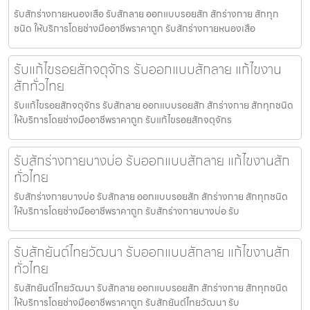
รับสักร่างกายหนองเสือ รับสักลาย ออกแบบรอยสัก สักร่างกาย สักทุก
ชนิด ให้บริการโดยช่างมืออาชีพราคาถูก รับสักร่างกายหนองเสือ
รับแก้ไขรอยสักจตุจักร รับออกแบบสักลาย แก้ไขงาน
สักทั่วไทย
รับแก้ไขรอยสักจตุจักร รับสักลาย ออกแบบรอยสัก สักร่างกาย สักทุกชนิด
ให้บริการโดยช่างมืออาชีพราคาถูก รับแก้ไขรอยสักจตุจักร
รับสักร่างกายบางบ่อ รับออกแบบสักลาย แก้ไขงานสัก
ทั่วไทย
รับสักร่างกายบางบ่อ รับสักลาย ออกแบบรอยสัก สักร่างกาย สักทุกชนิด
ให้บริการโดยช่างมืออาชีพราคาถูก รับสักร่างกายบางบ่อ รับ
รับสักยันต์ไทยวัฒนา รับออกแบบสักลาย แก้ไขงานสัก
ทั่วไทย
รับสักยันต์ไทยวัฒนา รับสักลาย ออกแบบรอยสัก สักร่างกาย สักทุกชนิด
ให้บริการโดยช่างมืออาชีพราคาถูก รับสักยันต์ไทยวัฒนา รับ