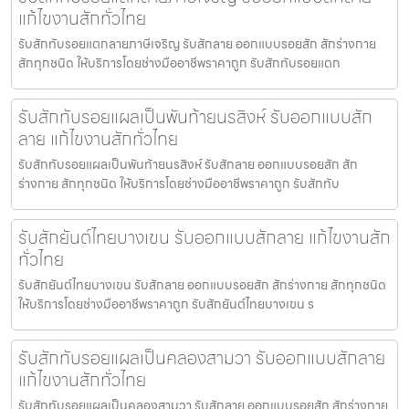
แก้ไขงานสักทั่วไทย
รับสักทับรอยแตกลายภาษีเจริญ รับสักลาย ออกแบบรอยสัก สักร่างกาย
สักทุกชนิด ให้บริการโดยช่างมืออาชีพราคาถูก รับสักทับรอยแตก
รับสักทับรอยแผลเป็นพันท้ายนรสิงห์ รับออกแบบสัก
ลาย แก้ไขงานสักทั่วไทย
รับสักทับรอยแผลเป็นพันท้ายนรสิงห์ รับสักลาย ออกแบบรอยสัก สัก
ร่างกาย สักทุกชนิด ให้บริการโดยช่างมืออาชีพราคาถูก รับสักทับ
รับสักยันต์ไทยบางเขน รับออกแบบสักลาย แก้ไขงานสัก
ทั่วไทย
รับสักยันต์ไทยบางเขน รับสักลาย ออกแบบรอยสัก สักร่างกาย สักทุกชนิด
ให้บริการโดยช่างมืออาชีพราคาถูก รับสักยันต์ไทยบางเขน ร
รับสักทับรอยแผลเป็นคลองสามวา รับออกแบบสักลาย
แก้ไขงานสักทั่วไทย
รับสักทับรอยแผลเป็นคลองสามวา รับสักลาย ออกแบบรอยสัก สักร่างกาย