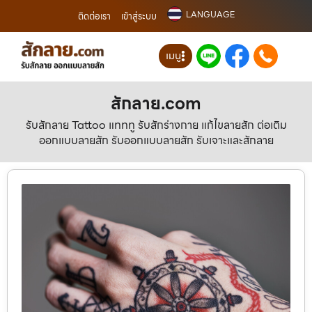
LANGUAGE
ติดต่อเรา
เข้าสู่ระบบ
เมนู
สักลาย.com
รับสักลาย Tattoo แทททู รับสักร่างกาย แก้ไขลายสัก ต่อเติม
ออกแบบลายสัก รับออกแบบลายสัก รับเจาะและสักลาย