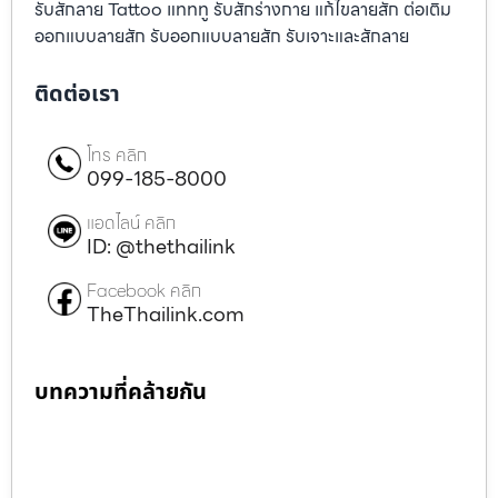
รับสักลาย Tattoo แทททู รับสักร่างกาย แก้ไขลายสัก ต่อเติม
ออกแบบลายสัก รับออกแบบลายสัก รับเจาะและสักลาย
ติดต่อเรา
โทร คลิก
099-185-8000
แอดไลน์ คลิก
ID: @thethailink
Facebook คลิก
TheThailink.com
บทความที่คล้ายกัน