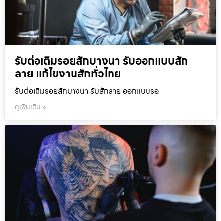
รับต่อเติมรอยสักบางนา รับออกแบบสัก
ลาย แก้ไขงานสักทั่วไทย
รับต่อเติมรอยสักบางนา รับสักลาย ออกแบบรอ
ดูเพิ่มเติม »