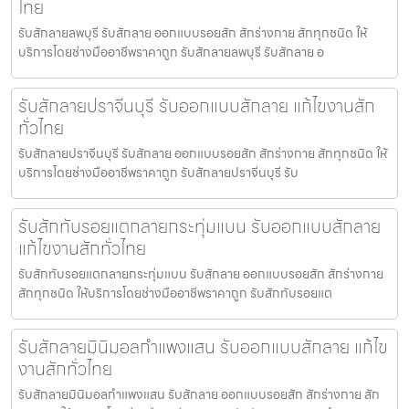
ไทย
รับสักลายลพบุรี รับสักลาย ออกแบบรอยสัก สักร่างกาย สักทุกชนิด ให้
บริการโดยช่างมืออาชีพราคาถูก รับสักลายลพบุรี รับสักลาย อ
รับสักลายปราจีนบุรี รับออกแบบสักลาย แก้ไขงานสัก
ทั่วไทย
รับสักลายปราจีนบุรี รับสักลาย ออกแบบรอยสัก สักร่างกาย สักทุกชนิด ให้
บริการโดยช่างมืออาชีพราคาถูก รับสักลายปราจีนบุรี รับ
รับสักทับรอยแตกลายกระทุ่มแบน รับออกแบบสักลาย
แก้ไขงานสักทั่วไทย
รับสักทับรอยแตกลายกระทุ่มแบน รับสักลาย ออกแบบรอยสัก สักร่างกาย
สักทุกชนิด ให้บริการโดยช่างมืออาชีพราคาถูก รับสักทับรอยแต
รับสักลายมินิมอลกำแพงแสน รับออกแบบสักลาย แก้ไข
งานสักทั่วไทย
รับสักลายมินิมอลกำแพงแสน รับสักลาย ออกแบบรอยสัก สักร่างกาย สัก