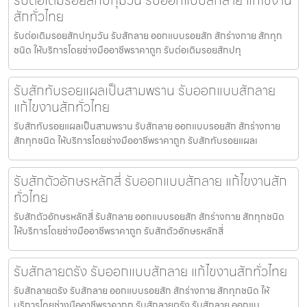
รับต่อเติมรอยสักปทุมวัน รับออกแบบสักลาย แก้ไขงาน
สักทั่วไทย
รับต่อเติมรอยสักปทุมวัน รับสักลาย ออกแบบรอยสัก สักร่างกาย สักทุก
ชนิด ให้บริการโดยช่างมืออาชีพราคาถูก รับต่อเติมรอยสักปทุ
รับสักทับรอยแผลเป็นสามพราน รับออกแบบสักลาย
แก้ไขงานสักทั่วไทย
รับสักทับรอยแผลเป็นสามพราน รับสักลาย ออกแบบรอยสัก สักร่างกาย
สักทุกชนิด ให้บริการโดยช่างมืออาชีพราคาถูก รับสักทับรอยแผลเ
รับสักตัวอักษรหลักสี่ รับออกแบบสักลาย แก้ไขงานสัก
ทั่วไทย
รับสักตัวอักษรหลักสี่ รับสักลาย ออกแบบรอยสัก สักร่างกาย สักทุกชนิด
ให้บริการโดยช่างมืออาชีพราคาถูก รับสักตัวอักษรหลักสี่
รับสักลายตรัง รับออกแบบสักลาย แก้ไขงานสักทั่วไทย
รับสักลายตรัง รับสักลาย ออกแบบรอยสัก สักร่างกาย สักทุกชนิด ให้
บริการโดยช่างมืออาชีพราคาถูก รับสักลายตรัง รับสักลาย ออกแบ