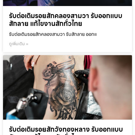
รับต่อเติมรอยสักคลองสามวา รับออกแบบ
สักลาย แก้ไขงานสักทั่วไทย
รับต่อเติมรอยสักคลองสามวา รับสักลาย ออกแ
ดูเพิ่มเติม »
รับต่อเติมรอยสักวังทองหลาง รับออกแบบ