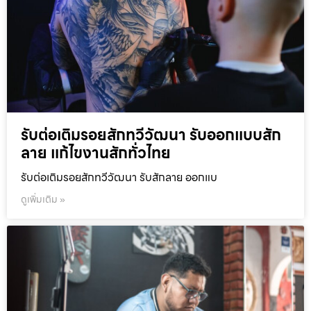
รับต่อเติมรอยสักทวีวัฒนา รับออกแบบสัก
ลาย แก้ไขงานสักทั่วไทย
รับต่อเติมรอยสักทวีวัฒนา รับสักลาย ออกแบ
ดูเพิ่มเติม »