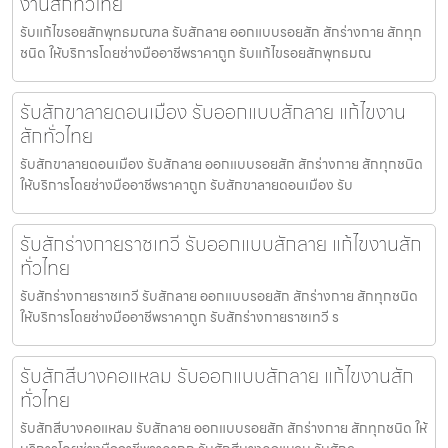
งานสักทั่วไทย
รับแก้ไขรอยสักพุทธมณฑล รับสักลาย ออกแบบรอยสัก สักร่างกาย สักทุก
ชนิด ให้บริการโดยช่างมืออาชีพราคาถูก รับแก้ไขรอยสักพุทธมณ
รับสักขาลายดอนเมือง รับออกแบบสักลาย แก้ไขงาน
สักทั่วไทย
รับสักขาลายดอนเมือง รับสักลาย ออกแบบรอยสัก สักร่างกาย สักทุกชนิด
ให้บริการโดยช่างมืออาชีพราคาถูก รับสักขาลายดอนเมือง รับ
รับสักร่างกายราชเทวี รับออกแบบสักลาย แก้ไขงานสัก
ทั่วไทย
รับสักร่างกายราชเทวี รับสักลาย ออกแบบรอยสัก สักร่างกาย สักทุกชนิด
ให้บริการโดยช่างมืออาชีพราคาถูก รับสักร่างกายราชเทวี ร
รับสักสีบางคอแหลม รับออกแบบสักลาย แก้ไขงานสัก
ทั่วไทย
รับสักสีบางคอแหลม รับสักลาย ออกแบบรอยสัก สักร่างกาย สักทุกชนิด ให้