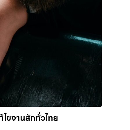
้ไขงานสักทั่วไทย