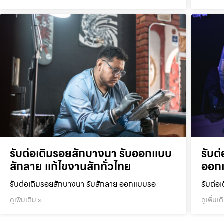
รับต่อเติมรอยสักบางนา รับออกแบบ
รับต
สักลาย แก้ไขงานสักทั่วไทย
ออกแ
รับต่อเติมรอยสักบางนา รับสักลาย ออกแบบรอ
รับต่อ
ดูเพิ่มเติม »
ดูเพิ่มเต