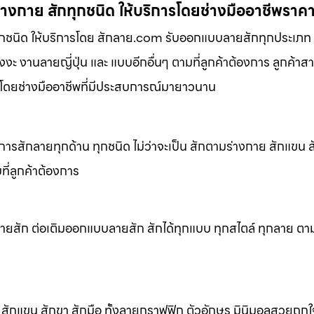
างกาย สักทุกชนิด ให้บริการโดยช่างมืออาชีพราคา
ุกชนิด ให้บริการโดย สักลาย.com รับออกแบบลายสักทุกประเภท
ะ งานลายญี่ปุ่น และ แบบอีกอื่นๆ ตามที่ลูกค้าต้องการ ลูกค้า
ารโดยช่างมืออาชีพที่มีประสบการณ์มายาวนาน
รสักลายทุกด้าน ทุกชนิด ไม่ว่าจะเป็น สักตามร่างกาย สักแขน ส
บที่ลูกค้าต้องการ
ลายสัก ต่อเติมออกแบบลายสัก สักได้ทุกแบบ ทุกสไตล์ ทุกลาย ต
 สักแขน สักขา สักมือ ทั้งลายกราฟฟิก ตัวอักษร มินิมอลสวยถูกใจ