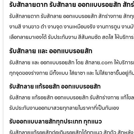
รับสักลายตาก รับสักลาย ออกแบบรอยสัก สักร่
รับสักลายตาก รับสักลาย ออกแบบรอยสัก สักร่างกาย สักท
งานสี งานขาว ดำ งานจุด งานเหมือนจริง งานการตูน งานมังง
เลือกลายมาเองได้ รับประกันงาน สีสันคมชัด สดใส ให้บริก
รับสักลาย และ ออกแบบรอยสัก
รับสักลาย และ ออกแบบรอยสัก โดย สักลาย.com ให้บริการกา
ทุกจุดของร่างกาย มีทั้งแบบ ใส่ยาชา และ ไม่ใส่ยาชาขึ้นอยู่กั
รับสักลาย แก้รอยสัก ออกแบบรอยสัก
รับสักลาย แก้รอยสัก ออกแบบรอยสัก รับสักร่างกาย แก้ไข
รับประกันงานออกมาสวยทุกลายในราคาที่เป็นกันเอง
รับออกแบบลายสักทุกประเภท ทุกแนว
รับสักลายแก้รอยสักต่อเติมรอยสักได้ทุกแนว สักตัว สักหลัง