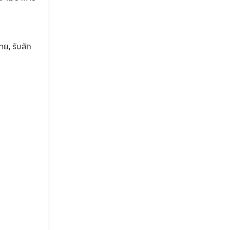
กาย
รับสัก
,