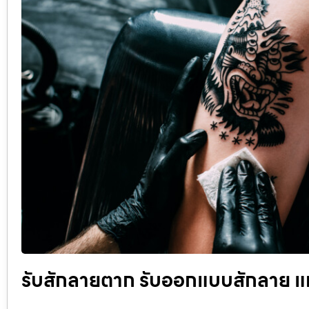
รับสักลายตาก รับออกแบบสักลาย แก