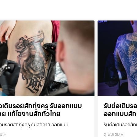
่อเติมรอยสักทุ่งครุ รับออกแบบ
รับต่อเติมร
าย แก้ไขงานสักทั่วไทย
ออกแบบสักล
เติมรอยสักทุ่งครุ รับสักลาย ออกแบบ
รับต่อเติมรอยสั
ิม »
ดูเพิ่มเติม »