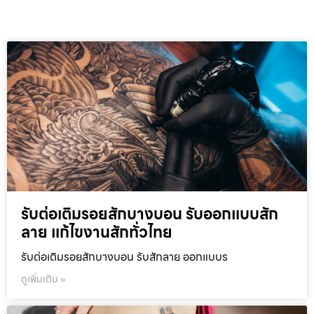
รับต่อเติมรอยสักบางบอน รับออกแบบสัก
ลาย แก้ไขงานสักทั่วไทย
รับต่อเติมรอยสักบางบอน รับสักลาย ออกแบบร
ดูเพิ่มเติม »