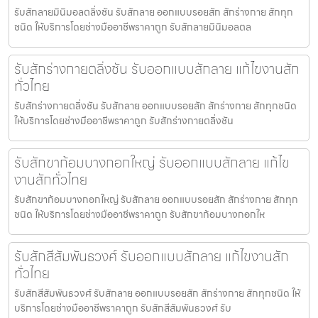
รับสักลายมินิมอลตลิ่งชัน รับสักลาย ออกแบบรอยสัก สักร่างกาย สักทุก
ชนิด ให้บริการโดยช่างมืออาชีพราคาถูก รับสักลายมินิมอลตล
รับสักร่างกายตลิ่งชัน รับออกแบบสักลาย แก้ไขงานสัก
ทั่วไทย
รับสักร่างกายตลิ่งชัน รับสักลาย ออกแบบรอยสัก สักร่างกาย สักทุกชนิด
ให้บริการโดยช่างมืออาชีพราคาถูก รับสักร่างกายตลิ่งชัน
รับสักขาก้อมบางกอกใหญ่ รับออกแบบสักลาย แก้ไข
งานสักทั่วไทย
รับสักขาก้อมบางกอกใหญ่ รับสักลาย ออกแบบรอยสัก สักร่างกาย สักทุก
ชนิด ให้บริการโดยช่างมืออาชีพราคาถูก รับสักขาก้อมบางกอกให
รับสักสีสัมพันธวงศ์ รับออกแบบสักลาย แก้ไขงานสัก
ทั่วไทย
รับสักสีสัมพันธวงศ์ รับสักลาย ออกแบบรอยสัก สักร่างกาย สักทุกชนิด ให้
บริการโดยช่างมืออาชีพราคาถูก รับสักสีสัมพันธวงศ์ รับ