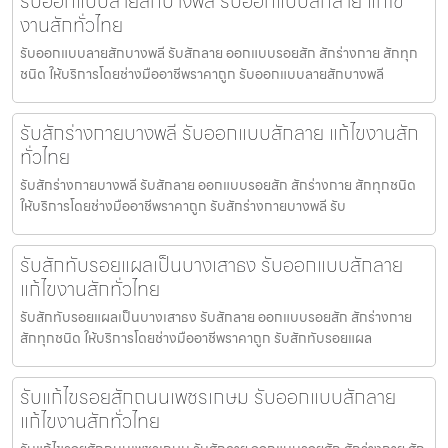
รับออกแบบลายสักบางพลี รับออกแบบสักลาย แก้ไข
งานสักทั่วไทย
รับออกแบบลายสักบางพลี รับสักลาย ออกแบบรอยสัก สักร่างกาย สักทุก
ชนิด ให้บริการโดยช่างมืออาชีพราคาถูก รับออกแบบลายสักบางพลี
รับสักร่างกายบางพลี รับออกแบบสักลาย แก้ไขงานสัก
ทั่วไทย
รับสักร่างกายบางพลี รับสักลาย ออกแบบรอยสัก สักร่างกาย สักทุกชนิด
ให้บริการโดยช่างมืออาชีพราคาถูก รับสักร่างกายบางพลี รับ
รับสักทับรอยแผลเป็นบางเสาธง รับออกแบบสักลาย
แก้ไขงานสักทั่วไทย
รับสักทับรอยแผลเป็นบางเสาธง รับสักลาย ออกแบบรอยสัก สักร่างกาย
สักทุกชนิด ให้บริการโดยช่างมืออาชีพราคาถูก รับสักทับรอยแผล
รับแก้ไขรอยสักถนนเพชรเกษม รับออกแบบสักลาย
แก้ไขงานสักทั่วไทย