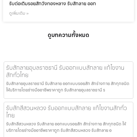
รับต่อเติมรอยสักวังทองหลาง รับสักลาย ออก
ดูเพิ่มเติม »
ดูบทความทั้งหมด
รับสักลายอุบลราชธานี รับออกแบบสักลาย แก้ไขงาน
สักทั่วไทย
รับสักลายอุบลราชธานี รับสักลาย ออกแบบรอยสัก สักร่างกาย สักทุกชนิด
ให้บริการโดยช่างมืออาชีพราคาถูก รับสักลายอุบลราชธานี ร
รับสักสีสวนหลวง รับออกแบบสักลาย แก้ไขงานสักทั่ว
ไทย
รับสักสีสวนหลวง รับสักลาย ออกแบบรอยสัก สักร่างกาย สักทุกชนิด ให้
บริการโดยช่างมืออาชีพราคาถูก รับสักสีสวนหลวง รับสักลาย อ