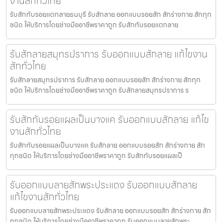
งานสักทั่วไทย
รับสักทับรอยแตกลายธนบุรี รับสักลาย ออกแบบรอยสัก สักร่างกาย สักทุก
ชนิด ให้บริการโดยช่างมืออาชีพราคาถูก รับสักทับรอยแตกลาย
รับสักลายสมุทรปราการ รับออกแบบสักลาย แก้ไขงาน
สักทั่วไทย
รับสักลายสมุทรปราการ รับสักลาย ออกแบบรอยสัก สักร่างกาย สักทุก
ชนิด ให้บริการโดยช่างมืออาชีพราคาถูก รับสักลายสมุทรปราการ ร
รับสักทับรอยแผลเป็นบางแค รับออกแบบสักลาย แก้ไข
งานสักทั่วไทย
รับสักทับรอยแผลเป็นบางแค รับสักลาย ออกแบบรอยสัก สักร่างกาย สัก
ทุกชนิด ให้บริการโดยช่างมืออาชีพราคาถูก รับสักทับรอยแผลเป็
รับออกแบบลายสักพระประแดง รับออกแบบสักลาย
แก้ไขงานสักทั่วไทย
รับออกแบบลายสักพระประแดง รับสักลาย ออกแบบรอยสัก สักร่างกาย สัก
ทุกชนิด ให้บริการโดยช่างมืออาชีพราคาถูก รับออกแบบลายสักพระ