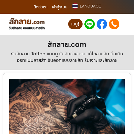
LANGUAGE
ติดต่อเรา
เข้าสู่ระบบ
เมนู
สักลาย.com
รับสักลาย Tattoo แทททู รับสักร่างกาย แก้ไขลายสัก ต่อเติม
ออกแบบลายสัก รับออกแบบลายสัก รับเจาะและสักลาย