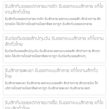
รับสักทับรอยแตกลายบางรัก รับออกแบบสักลาย แก้ไข
งานสักทั่วไทย
รับสักทับรอยแตกลายบางรัก รับสักลาย ออกแบบรอยสัก สักร่างกาย สัก
ทุกชนิด ให้บริการโดยช่างมืออาชีพราคาถูก รับสักทับรอยแตกลาย
รับต่อเติมรอยสักปทุมวัน รับออกแบบสักลาย แก้ไขงาน
สักทั่วไทย
รับต่อเติมรอยสักปทุมวัน รับสักลาย ออกแบบรอยสัก สักร่างกาย สักทุก
ชนิด ให้บริการโดยช่างมืออาชีพราคาถูก รับต่อเติมรอยสักปทุ
รับสักลายพะเยา รับออกแบบสักลาย แก้ไขงานสักทั่ว
ไทย
รับสักลายพะเยา รับสักลาย ออกแบบรอยสัก สักร่างกาย สักทุกชนิด ให้
บริการโดยช่างมืออาชีพราคาถูก รับสักลายพะเยา รับสักลาย ออก
รับสักทับรอยแตกลายบางซื่อ รับออกแบบสักลาย แก้ไข
งานสักทั่วไทย