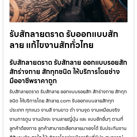
รับสักลายตราด รับออกแบบสัก
ลาย แก้ไขงานสักทั่วไทย
รับสักลายตราด รับสักลาย ออกแบบรอยสัก
สักร่างกาย สักทุกชนิด ให้บริการโดยช่าง
มืออาชีพราคาถูก
รับสักลายตราด รับสักลาย ออกแบบรอยสัก สักร่างกาย สักทุก
ชนิด ให้บริการโดย สักลาย.com รับออกแบบลายสักทุก
ประเภท ทุกแนว งานสี งานขาว ดำ งานจุด งานเหมือนจริง
งานการตูน งานมังงะ งานลายญี่ปุ่น และ แบบอีกอื่นๆ ตามที่
ลูกค้าต้องการ ลูกค้าสามารถเลือกลายมาเองได้ รับประกันงาน