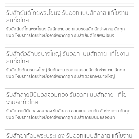
รับสักยันต์ไทยพระโขนง รับออกแบบสักลาย แก้ไขงาน
สักทั่วไทย
รับสักยันต์ไทยพระโขนง รับสักลาย ออกแบบรอยสัก สักร่างกาย สักทุก
ชนิด ให้บริการโดยช่างมืออาชีพราคาถูก รับสักยันต์ไทยพระโขนง
รับสักตัวอักษรบางใหญ่ รับออกแบบสักลาย แก้ไขงาน
สักทั่วไทย
รับสักตัวอักษรบางใหญ่ รับสักลาย ออกแบบรอยสัก สักร่างกาย สักทุก
ชนิด ให้บริการโดยช่างมืออาชีพราคาถูก รับสักตัวอักษรบางใหญ่
รับสักลายมินิมอลจอมทอง รับออกแบบสักลาย แก้ไข
งานสักทั่วไทย
รับสักลายมินิมอลจอมทอง รับสักลาย ออกแบบรอยสัก สักร่างกาย สักทุก
ชนิด ให้บริการโดยช่างมืออาชีพราคาถูก รับสักลายมินิมอลจอมท
รับสักขาก้อมพระประแดง รับออกแบบสักลาย แก้ไขงาน