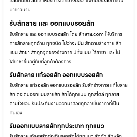
สีสันคมชัด สดใส ให้บริการโดยช่างมืออาชีพที่มีประสบการณ์
มายาวนาน
รับสักลาย และ ออกแบบรอยสัก
รับสักลาย และ ออกแบบรอยสัก โดย สักลาย.com ให้บริการ
การสักลายทุกด้าน ทุกชนิด ไม่ว่าจะเป็น สักตามร่างกาย สัก
แขน สักขา สักทุกจุดของร่างกาย มีทั้งแบบ ใส่ยาชา และ ไม่
ใส่ยาชาขึ้นอยู่กับที่ลูกค้าต้องการ
รับสักลาย แก้รอยสัก ออกแบบรอยสัก
รับสักลาย แก้รอยสัก ออกแบบรอยสัก รับสักร่างกาย แก้ไขลาย
สัก ต่อเติมออกแบบลายสัก สักได้ทุกแบบ ทุกสไตล์ ทุกลาย
ตามใจชอบ รับประกันงานออกมาสวยทุกลายในราคาที่เป็น
กันเอง
รับออกแบบลายสักทุกประเภท ทุกแนว
รับสักลายแก้รอยสักต่อเติมรอยสักได้ทุกแนว สักตัว สักหลัง