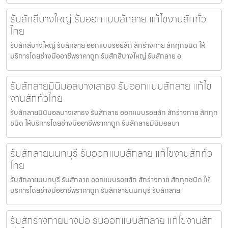
รับสักสีบางใหญ่ รับออกแบบสักลาย แก้ไขงานสักทั่ว
ไทย
รับสักสีบางใหญ่ รับสักลาย ออกแบบรอยสัก สักร่างกาย สักทุกชนิด ให้
บริการโดยช่างมืออาชีพราคาถูก รับสักสีบางใหญ่ รับสักลาย อ
รับสักลายมินิมอลบางเสาธง รับออกแบบสักลาย แก้ไข
งานสักทั่วไทย
รับสักลายมินิมอลบางเสาธง รับสักลาย ออกแบบรอยสัก สักร่างกาย สักทุก
ชนิด ให้บริการโดยช่างมืออาชีพราคาถูก รับสักลายมินิมอลบา
รับสักลายนนทบุรี รับออกแบบสักลาย แก้ไขงานสักทั่ว
ไทย
รับสักลายนนทบุรี รับสักลาย ออกแบบรอยสัก สักร่างกาย สักทุกชนิด ให้
บริการโดยช่างมืออาชีพราคาถูก รับสักลายนนทบุรี รับสักลาย
รับสักร่างกายบางบ่อ รับออกแบบสักลาย แก้ไขงานสัก