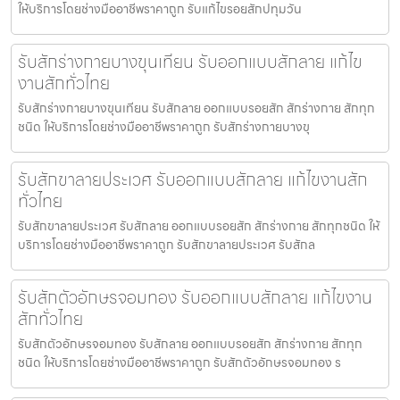
ให้บริการโดยช่างมืออาชีพราคาถูก รับแก้ไขรอยสักปทุมวัน
รับสักร่างกายบางขุนเทียน รับออกแบบสักลาย แก้ไข
งานสักทั่วไทย
รับสักร่างกายบางขุนเทียน รับสักลาย ออกแบบรอยสัก สักร่างกาย สักทุก
ชนิด ให้บริการโดยช่างมืออาชีพราคาถูก รับสักร่างกายบางขุ
รับสักขาลายประเวศ รับออกแบบสักลาย แก้ไขงานสัก
ทั่วไทย
รับสักขาลายประเวศ รับสักลาย ออกแบบรอยสัก สักร่างกาย สักทุกชนิด ให้
บริการโดยช่างมืออาชีพราคาถูก รับสักขาลายประเวศ รับสักล
รับสักตัวอักษรจอมทอง รับออกแบบสักลาย แก้ไขงาน
สักทั่วไทย
รับสักตัวอักษรจอมทอง รับสักลาย ออกแบบรอยสัก สักร่างกาย สักทุก
ชนิด ให้บริการโดยช่างมืออาชีพราคาถูก รับสักตัวอักษรจอมทอง ร