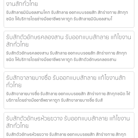
งานสักทั่วไทย
รับสักลายมินิมอลสามโคก รับสักลาย ออกแบบรอยสัก สักร่างกาย สักทุก
ชนิด ให้บริการโดยช่างมืออาชีพราคาถูก รับสักลายมินิมอลสามโ
รับสักตัวอักษรคลองสาน รับออกแบบสักลาย แก้ไขงาน
สักทั่วไทย
รับสักตัวอักษรคลองสาน รับสักลาย ออกแบบรอยสัก สักร่างกาย สักทุก
ชนิด ให้บริการโดยช่างมืออาชีพราคาถูก รับสักตัวอักษรคลองสาน
รับสักขาลายบางซื่อ รับออกแบบสักลาย แก้ไขงานสัก
ทั่วไทย
รับสักขาลายบางซื่อ รับสักลาย ออกแบบรอยสัก สักร่างกาย สักทุกชนิด ให้
บริการโดยช่างมืออาชีพราคาถูก รับสักขาลายบางซื่อ รับสั
รับสักตัวอักษรห้วยขวาง รับออกแบบสักลาย แก้ไขงาน
สักทั่วไทย
รับสักตัวอักษรห้วยขวาง รับสักลาย ออกแบบรอยสัก สักร่างกาย สักทุก