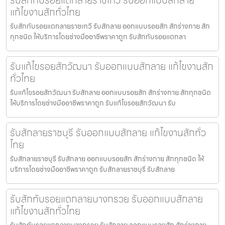
แก้ไขงานสักทั่วไทย
รับสักทับรอยแตกลายราชเทวี รับสักลาย ออกแบบรอยสัก สักร่างกาย สัก
ทุกชนิด ให้บริการโดยช่างมืออาชีพราคาถูก รับสักทับรอยแตกลา
รับแก้ไขรอยสักวัฒนา รับออกแบบสักลาย แก้ไขงานสัก
ทั่วไทย
รับแก้ไขรอยสักวัฒนา รับสักลาย ออกแบบรอยสัก สักร่างกาย สักทุกชนิด
ให้บริการโดยช่างมืออาชีพราคาถูก รับแก้ไขรอยสักวัฒนา รับ
รับสักลายราชบุรี รับออกแบบสักลาย แก้ไขงานสักทั่ว
ไทย
รับสักลายราชบุรี รับสักลาย ออกแบบรอยสัก สักร่างกาย สักทุกชนิด ให้
บริการโดยช่างมืออาชีพราคาถูก รับสักลายราชบุรี รับสักลาย
รับสักทับรอยแตกลายบางกรวย รับออกแบบสักลาย
แก้ไขงานสักทั่วไทย
รับสักทับรอยแตกลายบางกรวย รับสักลาย ออกแบบรอยสัก สักร่างกาย