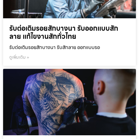
รับต่อเติมรอยสักบางนา รับออกแบบสัก
ลาย แก้ไขงานสักทั่วไทย
รับต่อเติมรอยสักบางนา รับสักลาย ออกแบบรอ
ดูเพิ่มเติม »