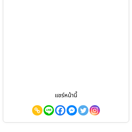
แชร์หน้านี้