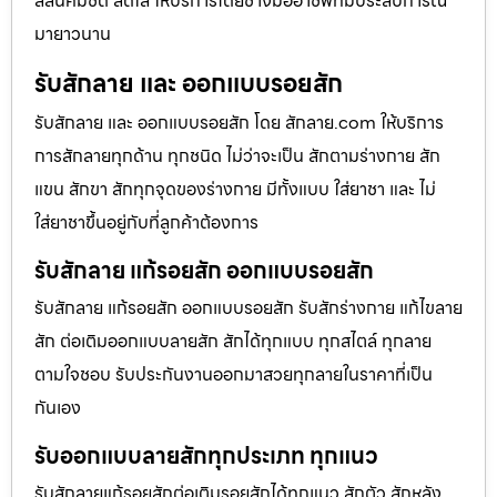
สีสันคมชัด สดใส ให้บริการโดยช่างมืออาชีพที่มีประสบการณ์
มายาวนาน
รับสักลาย และ ออกแบบรอยสัก
รับสักลาย และ ออกแบบรอยสัก โดย สักลาย.com ให้บริการ
การสักลายทุกด้าน ทุกชนิด ไม่ว่าจะเป็น สักตามร่างกาย สัก
แขน สักขา สักทุกจุดของร่างกาย มีทั้งแบบ ใส่ยาชา และ ไม่
ใส่ยาชาขึ้นอยู่กับที่ลูกค้าต้องการ
รับสักลาย แก้รอยสัก ออกแบบรอยสัก
รับสักลาย แก้รอยสัก ออกแบบรอยสัก รับสักร่างกาย แก้ไขลาย
สัก ต่อเติมออกแบบลายสัก สักได้ทุกแบบ ทุกสไตล์ ทุกลาย
ตามใจชอบ รับประกันงานออกมาสวยทุกลายในราคาที่เป็น
กันเอง
รับออกแบบลายสักทุกประเภท ทุกแนว
รับสักลายแก้รอยสักต่อเติมรอยสักได้ทุกแนว สักตัว สักหลัง