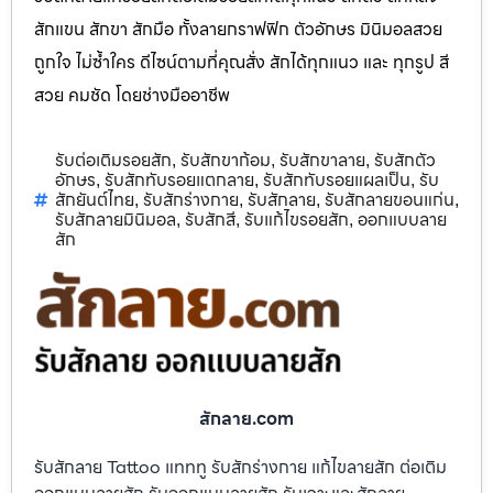
สักแขน สักขา สักมือ ทั้งลายกราฟฟิก ตัวอักษร มินิมอลสวย
ถูกใจ ไม่ซ้ำใคร ดีไซน์ตามที่คุณสั่ง สักได้ทุกแนว และ ทุกรูป สี
สวย คมชัด โดยช่างมืออาชีพ
รับต่อเติมรอยสัก
รับสักขาก้อม
รับสักขาลาย
รับสักตัว
,
,
,
อักษร
รับสักทับรอยแตกลาย
รับสักทับรอยแผลเป็น
รับ
,
,
,
สักยันต์ไทย
รับสักร่างกาย
รับสักลาย
รับสักลายขอนแก่น
,
,
,
,
รับสักลายมินิมอล
รับสักสี
รับแก้ไขรอยสัก
ออกแบบลาย
,
,
,
สัก
สักลาย.com
รับสักลาย Tattoo แทททู รับสักร่างกาย แก้ไขลายสัก ต่อเติม