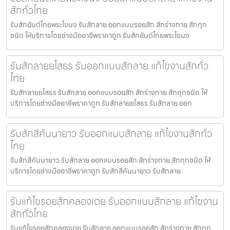
สักทั่วไทย
รับสักยันต์ไทยพระโขนง รับสักลาย ออกแบบรอยสัก สักร่างกาย สักทุก
ชนิด ให้บริการโดยช่างมืออาชีพราคาถูก รับสักยันต์ไทยพระโขนง
รับสักลายยโสธร รับออกแบบสักลาย แก้ไขงานสักทั่ว
ไทย
รับสักลายยโสธร รับสักลาย ออกแบบรอยสัก สักร่างกาย สักทุกชนิด ให้
บริการโดยช่างมืออาชีพราคาถูก รับสักลายยโสธร รับสักลาย ออก
รับสักสีคันนายาว รับออกแบบสักลาย แก้ไขงานสักทั่ว
ไทย
รับสักสีคันนายาว รับสักลาย ออกแบบรอยสัก สักร่างกาย สักทุกชนิด ให้
บริการโดยช่างมืออาชีพราคาถูก รับสักสีคันนายาว รับสักลาย
รับแก้ไขรอยสักคลองเตย รับออกแบบสักลาย แก้ไขงาน
สักทั่วไทย
รับแก้ไขรอยสักคลองเตย รับสักลาย ออกแบบรอยสัก สักร่างกาย สักทุก