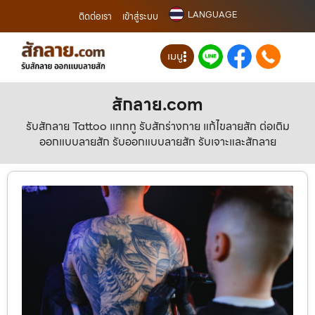
LANGUAGE
ติดต่อเรา
เข้าสู่ระบบ
เมนู
สักลาย.com
รับสักลาย Tattoo แทททู รับสักร่างกาย แก้ไขลายสัก ต่อเติม
ออกแบบลายสัก รับออกแบบลายสัก รับเจาะและสักลาย