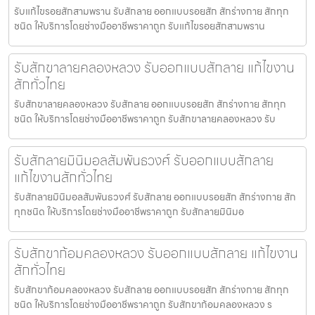
รับแก้ไขรอยสักสามพราน รับสักลาย ออกแบบรอยสัก สักร่างกาย สักทุก
ชนิด ให้บริการโดยช่างมืออาชีพราคาถูก รับแก้ไขรอยสักสามพราน
รับสักขาลายคลองหลวง รับออกแบบสักลาย แก้ไขงาน
สักทั่วไทย
รับสักขาลายคลองหลวง รับสักลาย ออกแบบรอยสัก สักร่างกาย สักทุก
ชนิด ให้บริการโดยช่างมืออาชีพราคาถูก รับสักขาลายคลองหลวง รับ
รับสักลายมินิมอลสัมพันธวงศ์ รับออกแบบสักลาย
แก้ไขงานสักทั่วไทย
รับสักลายมินิมอลสัมพันธวงศ์ รับสักลาย ออกแบบรอยสัก สักร่างกาย สัก
ทุกชนิด ให้บริการโดยช่างมืออาชีพราคาถูก รับสักลายมินิมอ
รับสักขาก้อมคลองหลวง รับออกแบบสักลาย แก้ไขงาน
สักทั่วไทย
รับสักขาก้อมคลองหลวง รับสักลาย ออกแบบรอยสัก สักร่างกาย สักทุก
ชนิด ให้บริการโดยช่างมืออาชีพราคาถูก รับสักขาก้อมคลองหลวง ร