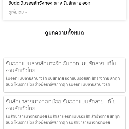
รับต่อเติมรอยสักวังทองหลาง รับสักลาย ออก
ดูเพิ่มเติม »
ดูบทความทั้งหมด
รับออกแบบลายสักบางรัก รับออกแบบสักลาย แก้ไข
งานสักทั่วไทย
รับออกแบบลายสักบางรัก รับสักลาย ออกแบบรอยสัก สักร่างกาย สักทุก
ชนิด ให้บริการโดยช่างมืออาชีพราคาถูก รับออกแบบลายสักบางรัก
รับสักขาลายบางกอกน้อย รับออกแบบสักลาย แก้ไข
งานสักทั่วไทย
รับสักขาลายบางกอกน้อย รับสักลาย ออกแบบรอยสัก สักร่างกาย สักทุก
ชนิด ให้บริการโดยช่างมืออาชีพราคาถูก รับสักขาลายบางกอกน้อย