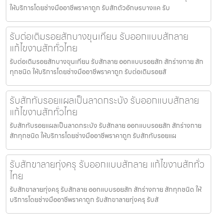
ให้บริการโดยช่างมืออาชีพราคาถูก รับสักตัวอักษรบางแค รับ
รับต่อเติมรอยสักบางขุนเทียน รับออกแบบสักลาย
แก้ไขงานสักทั่วไทย
รับต่อเติมรอยสักบางขุนเทียน รับสักลาย ออกแบบรอยสัก สักร่างกาย สัก
ทุกชนิด ให้บริการโดยช่างมืออาชีพราคาถูก รับต่อเติมรอยสั
รับสักทับรอยแผลเป็นลาดกระบัง รับออกแบบสักลาย
แก้ไขงานสักทั่วไทย
รับสักทับรอยแผลเป็นลาดกระบัง รับสักลาย ออกแบบรอยสัก สักร่างกาย
สักทุกชนิด ให้บริการโดยช่างมืออาชีพราคาถูก รับสักทับรอยแผ
รับสักขาลายทุ่งครุ รับออกแบบสักลาย แก้ไขงานสักทั่ว
ไทย
รับสักขาลายทุ่งครุ รับสักลาย ออกแบบรอยสัก สักร่างกาย สักทุกชนิด ให้
บริการโดยช่างมืออาชีพราคาถูก รับสักขาลายทุ่งครุ รับสั