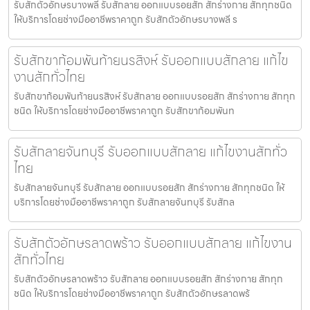
รับสักตัวอักษรบางพลี รับสักลาย ออกแบบรอยสัก สักร่างกาย สักทุกชนิด
ให้บริการโดยช่างมืออาชีพราคาถูก รับสักตัวอักษรบางพลี ร
รับสักขาก้อมพันท้ายนรสิงห์ รับออกแบบสักลาย แก้ไข
งานสักทั่วไทย
รับสักขาก้อมพันท้ายนรสิงห์ รับสักลาย ออกแบบรอยสัก สักร่างกาย สักทุก
ชนิด ให้บริการโดยช่างมืออาชีพราคาถูก รับสักขาก้อมพันท
รับสักลายจันทบุรี รับออกแบบสักลาย แก้ไขงานสักทั่ว
ไทย
รับสักลายจันทบุรี รับสักลาย ออกแบบรอยสัก สักร่างกาย สักทุกชนิด ให้
บริการโดยช่างมืออาชีพราคาถูก รับสักลายจันทบุรี รับสักล
รับสักตัวอักษรลาดพร้าว รับออกแบบสักลาย แก้ไขงาน
สักทั่วไทย
รับสักตัวอักษรลาดพร้าว รับสักลาย ออกแบบรอยสัก สักร่างกาย สักทุก
ชนิด ให้บริการโดยช่างมืออาชีพราคาถูก รับสักตัวอักษรลาดพร้