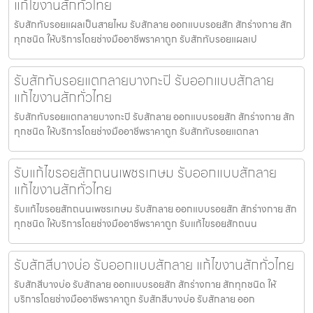
แก้ไขงานสักทั่วไทย
รับสักทับรอยแผลเป็นสายไหม รับสักลาย ออกแบบรอยสัก สักร่างกาย สัก
ทุกชนิด ให้บริการโดยช่างมืออาชีพราคาถูก รับสักทับรอยแผลเป
รับสักทับรอยแตกลายบางกะปิ รับออกแบบสักลาย
แก้ไขงานสักทั่วไทย
รับสักทับรอยแตกลายบางกะปิ รับสักลาย ออกแบบรอยสัก สักร่างกาย สัก
ทุกชนิด ให้บริการโดยช่างมืออาชีพราคาถูก รับสักทับรอยแตกลา
รับแก้ไขรอยสักถนนเพชรเกษม รับออกแบบสักลาย
แก้ไขงานสักทั่วไทย
รับแก้ไขรอยสักถนนเพชรเกษม รับสักลาย ออกแบบรอยสัก สักร่างกาย สัก
ทุกชนิด ให้บริการโดยช่างมืออาชีพราคาถูก รับแก้ไขรอยสักถนน
รับสักสีบางบ่อ รับออกแบบสักลาย แก้ไขงานสักทั่วไทย
รับสักสีบางบ่อ รับสักลาย ออกแบบรอยสัก สักร่างกาย สักทุกชนิด ให้
บริการโดยช่างมืออาชีพราคาถูก รับสักสีบางบ่อ รับสักลาย ออก