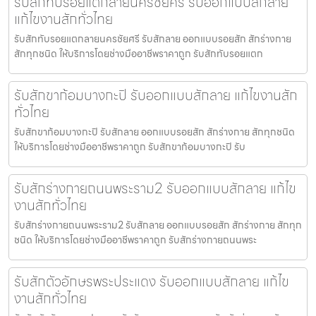
รับสักทับรอยแตกลายนครชัยศรี รับออกแบบสักลาย
แก้ไขงานสักทั่วไทย
รับสักทับรอยแตกลายนครชัยศรี รับสักลาย ออกแบบรอยสัก สักร่างกาย
สักทุกชนิด ให้บริการโดยช่างมืออาชีพราคาถูก รับสักทับรอยแตก
รับสักขาก้อมบางกะปิ รับออกแบบสักลาย แก้ไขงานสัก
ทั่วไทย
รับสักขาก้อมบางกะปิ รับสักลาย ออกแบบรอยสัก สักร่างกาย สักทุกชนิด
ให้บริการโดยช่างมืออาชีพราคาถูก รับสักขาก้อมบางกะปิ รับ
รับสักร่างกายถนนพระราม2 รับออกแบบสักลาย แก้ไข
งานสักทั่วไทย
รับสักร่างกายถนนพระราม2 รับสักลาย ออกแบบรอยสัก สักร่างกาย สักทุก
ชนิด ให้บริการโดยช่างมืออาชีพราคาถูก รับสักร่างกายถนนพระ
รับสักตัวอักษรพระประแดง รับออกแบบสักลาย แก้ไข
งานสักทั่วไทย