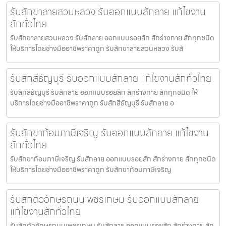
รับสักขาลายสวนหลวง รับออกแบบสักลาย แก้ไขงาน
สักทั่วไทย
รับสักขาลายสวนหลวง รับสักลาย ออกแบบรอยสัก สักร่างกาย สักทุกชนิด
ให้บริการโดยช่างมืออาชีพราคาถูก รับสักขาลายสวนหลวง รับสั
รับสักสีธัญบุรี รับออกแบบสักลาย แก้ไขงานสักทั่วไทย
รับสักสีธัญบุรี รับสักลาย ออกแบบรอยสัก สักร่างกาย สักทุกชนิด ให้
บริการโดยช่างมืออาชีพราคาถูก รับสักสีธัญบุรี รับสักลาย อ
รับสักขาก้อมภาษีเจริญ รับออกแบบสักลาย แก้ไขงาน
สักทั่วไทย
รับสักขาก้อมภาษีเจริญ รับสักลาย ออกแบบรอยสัก สักร่างกาย สักทุกชนิด
ให้บริการโดยช่างมืออาชีพราคาถูก รับสักขาก้อมภาษีเจริญ
รับสักตัวอักษรถนนเพชรเกษม รับออกแบบสักลาย
แก้ไขงานสักทั่วไทย
รับสักตัวอักษรถนนเพชรเกษม รับสักลาย ออกแบบรอยสัก สักร่างกาย สัก