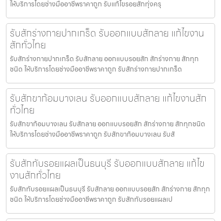
ให้บริการโดยช่างมืออาชีพราคาถูก รับแก้ไขรอยสักทุ่งครุ
รับสักร่างกายปากเกร็ด รับออกแบบสักลาย แก้ไขงาน
สักทั่วไทย
รับสักร่างกายปากเกร็ด รับสักลาย ออกแบบรอยสัก สักร่างกาย สักทุก
ชนิด ให้บริการโดยช่างมืออาชีพราคาถูก รับสักร่างกายปากเกร็ด
รับสักขาก้อมบางเลน รับออกแบบสักลาย แก้ไขงานสัก
ทั่วไทย
รับสักขาก้อมบางเลน รับสักลาย ออกแบบรอยสัก สักร่างกาย สักทุกชนิด
ให้บริการโดยช่างมืออาชีพราคาถูก รับสักขาก้อมบางเลน รับสั
รับสักทับรอยแผลเป็นธนบุรี รับออกแบบสักลาย แก้ไข
งานสักทั่วไทย
รับสักทับรอยแผลเป็นธนบุรี รับสักลาย ออกแบบรอยสัก สักร่างกาย สักทุก
ชนิด ให้บริการโดยช่างมืออาชีพราคาถูก รับสักทับรอยแผลเป