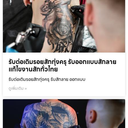
รับต่อเติมรอยสักทุ่งครุ รับออกแบบสักลาย
แก้ไขงานสักทั่วไทย
รับต่อเติมรอยสักทุ่งครุ รับสักลาย ออกแบบ
ดูเพิ่มเติม »