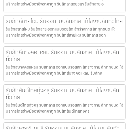
บริการโดยช่างมืออาชีพราคาถูก รับสักลายอยุธยา รับสักลาย อ
รับสักสีสายไหม รับออกแบบสักลาย แก้ไขงานสักทั่วไทย
รับสักสีสายไหม รับสักลาย ออกแบบรอยสัก สักร่างกาย สักทุกชนิด ให้
บริการโดยช่างมืออาชีพราคาถูก รับสักสีสายไหม รับสักลาย ออก
รับสักสีบางคอแหลม รับออกแบบสักลาย แก้ไขงานสัก
ทั่วไทย
รับสักสีบางคอแหลม รับสักลาย ออกแบบรอยสัก สักร่างกาย สักทุกชนิด ให้
บริการโดยช่างมืออาชีพราคาถูก รับสักสีบางคอแหลม รับสักล
รับสักยันต์ไทยทุ่งครุ รับออกแบบสักลาย แก้ไขงานสัก
ทั่วไทย
รับสักยันต์ไทยทุ่งครุ รับสักลาย ออกแบบรอยสัก สักร่างกาย สักทุกชนิด ให้
บริการโดยช่างมืออาชีพราคาถูก รับสักยันต์ไทยทุ่งครุ
รับสักลายจันทบุรี รับออกแบบสักลาย แก้ไขงานสักทั่ว