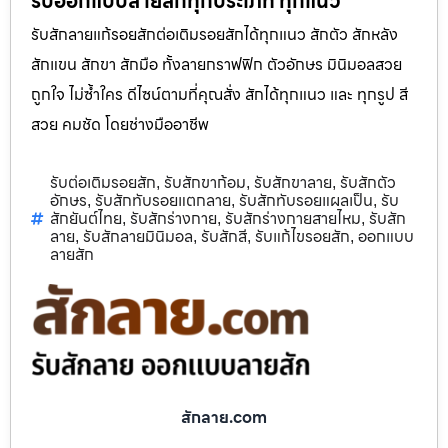
รับออกแบบลายสักทุกประเภท ทุกแนว
รับสักลายแก้รอยสักต่อเติมรอยสักได้ทุกแนว สักตัว สักหลัง
สักแขน สักขา สักมือ ทั้งลายกราฟฟิก ตัวอักษร มินิมอลสวย
ถูกใจ ไม่ซ้ำใคร ดีไซน์ตามที่คุณสั่ง สักได้ทุกแนว และ ทุกรูป สี
สวย คมชัด โดยช่างมืออาชีพ
รับต่อเติมรอยสัก
รับสักขาก้อม
รับสักขาลาย
รับสักตัว
,
,
,
อักษร
รับสักทับรอยแตกลาย
รับสักทับรอยแผลเป็น
รับ
,
,
,
สักยันต์ไทย
รับสักร่างกาย
รับสักร่างกายสายไหม
รับสัก
,
,
,
ลาย
รับสักลายมินิมอล
รับสักสี
รับแก้ไขรอยสัก
ออกแบบ
,
,
,
,
ลายสัก
สักลาย.com