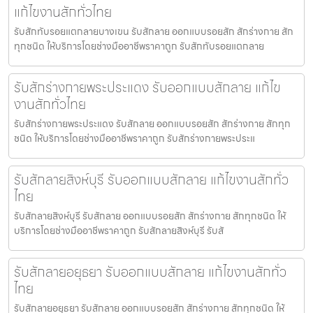
แก้ไขงานสักทั่วไทย
รับสักทับรอยแตกลายบางเขน รับสักลาย ออกแบบรอยสัก สักร่างกาย สัก
ทุกชนิด ให้บริการโดยช่างมืออาชีพราคาถูก รับสักทับรอยแตกลาย
รับสักร่างกายพระประแดง รับออกแบบสักลาย แก้ไข
งานสักทั่วไทย
รับสักร่างกายพระประแดง รับสักลาย ออกแบบรอยสัก สักร่างกาย สักทุก
ชนิด ให้บริการโดยช่างมืออาชีพราคาถูก รับสักร่างกายพระประแ
รับสักลายสิงห์บุรี รับออกแบบสักลาย แก้ไขงานสักทั่ว
ไทย
รับสักลายสิงห์บุรี รับสักลาย ออกแบบรอยสัก สักร่างกาย สักทุกชนิด ให้
บริการโดยช่างมืออาชีพราคาถูก รับสักลายสิงห์บุรี รับสั
รับสักลายอยุธยา รับออกแบบสักลาย แก้ไขงานสักทั่ว
ไทย
รับสักลายอยุธยา รับสักลาย ออกแบบรอยสัก สักร่างกาย สักทุกชนิด ให้