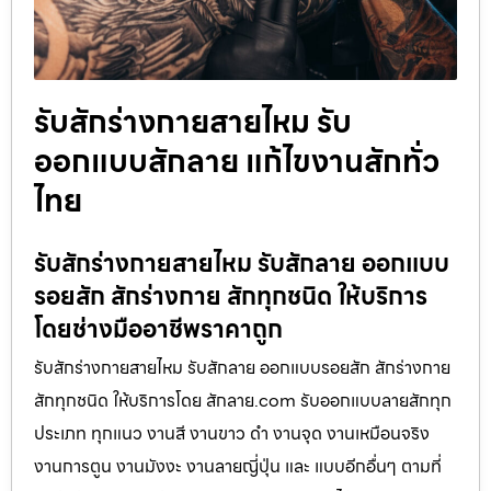
รับสักร่างกายสายไหม รับ
ออกแบบสักลาย แก้ไขงานสักทั่ว
ไทย
รับสักร่างกายสายไหม รับสักลาย ออกแบบ
รอยสัก สักร่างกาย สักทุกชนิด ให้บริการ
โดยช่างมืออาชีพราคาถูก
รับสักร่างกายสายไหม รับสักลาย ออกแบบรอยสัก สักร่างกาย
สักทุกชนิด ให้บริการโดย สักลาย.com รับออกแบบลายสักทุก
ประเภท ทุกแนว งานสี งานขาว ดำ งานจุด งานเหมือนจริง
งานการตูน งานมังงะ งานลายญี่ปุ่น และ แบบอีกอื่นๆ ตามที่