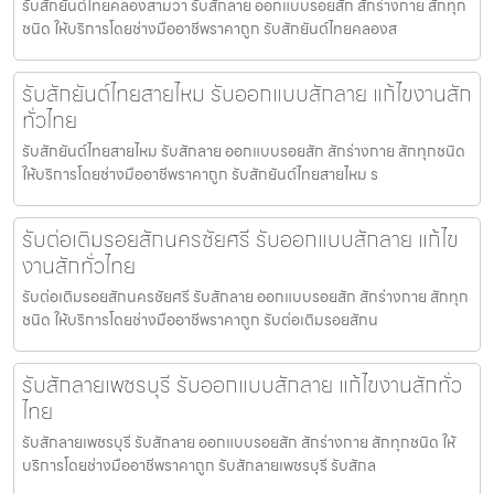
รับสักยันต์ไทยคลองสามวา รับสักลาย ออกแบบรอยสัก สักร่างกาย สักทุก
ชนิด ให้บริการโดยช่างมืออาชีพราคาถูก รับสักยันต์ไทยคลองส
รับสักยันต์ไทยสายไหม รับออกแบบสักลาย แก้ไขงานสัก
ทั่วไทย
รับสักยันต์ไทยสายไหม รับสักลาย ออกแบบรอยสัก สักร่างกาย สักทุกชนิด
ให้บริการโดยช่างมืออาชีพราคาถูก รับสักยันต์ไทยสายไหม ร
รับต่อเติมรอยสักนครชัยศรี รับออกแบบสักลาย แก้ไข
งานสักทั่วไทย
รับต่อเติมรอยสักนครชัยศรี รับสักลาย ออกแบบรอยสัก สักร่างกาย สักทุก
ชนิด ให้บริการโดยช่างมืออาชีพราคาถูก รับต่อเติมรอยสักน
รับสักลายเพชรบุรี รับออกแบบสักลาย แก้ไขงานสักทั่ว
ไทย
รับสักลายเพชรบุรี รับสักลาย ออกแบบรอยสัก สักร่างกาย สักทุกชนิด ให้
บริการโดยช่างมืออาชีพราคาถูก รับสักลายเพชรบุรี รับสักล