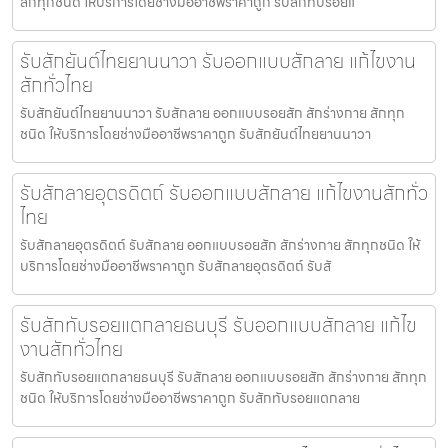
สักทุกชนิด ให้บริการโดยช่างมืออาชีพราคาถูก รับสักทับรอยแ
รับสักยันต์ไทยยานนาวา รับออกแบบสักลาย แก้ไขงาน
สักทั่วไทย
รับสักยันต์ไทยยานนาวา รับสักลาย ออกแบบรอยสัก สักร่างกาย สักทุก
ชนิด ให้บริการโดยช่างมืออาชีพราคาถูก รับสักยันต์ไทยยานนาวา
รับสักลายอุตรดิตถ์ รับออกแบบสักลาย แก้ไขงานสักทั่ว
ไทย
รับสักลายอุตรดิตถ์ รับสักลาย ออกแบบรอยสัก สักร่างกาย สักทุกชนิด ให้
บริการโดยช่างมืออาชีพราคาถูก รับสักลายอุตรดิตถ์ รับสั
รับสักทับรอยแตกลายธนบุรี รับออกแบบสักลาย แก้ไข
งานสักทั่วไทย
รับสักทับรอยแตกลายธนบุรี รับสักลาย ออกแบบรอยสัก สักร่างกาย สักทุก
ชนิด ให้บริการโดยช่างมืออาชีพราคาถูก รับสักทับรอยแตกลาย