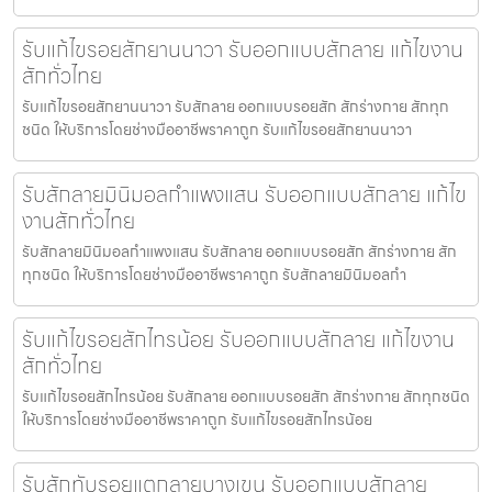
รับแก้ไขรอยสักยานนาวา รับออกแบบสักลาย แก้ไขงาน
สักทั่วไทย
รับแก้ไขรอยสักยานนาวา รับสักลาย ออกแบบรอยสัก สักร่างกาย สักทุก
ชนิด ให้บริการโดยช่างมืออาชีพราคาถูก รับแก้ไขรอยสักยานนาวา
รับสักลายมินิมอลกำแพงแสน รับออกแบบสักลาย แก้ไข
งานสักทั่วไทย
รับสักลายมินิมอลกำแพงแสน รับสักลาย ออกแบบรอยสัก สักร่างกาย สัก
ทุกชนิด ให้บริการโดยช่างมืออาชีพราคาถูก รับสักลายมินิมอลกำ
รับแก้ไขรอยสักไทรน้อย รับออกแบบสักลาย แก้ไขงาน
สักทั่วไทย
รับแก้ไขรอยสักไทรน้อย รับสักลาย ออกแบบรอยสัก สักร่างกาย สักทุกชนิด
ให้บริการโดยช่างมืออาชีพราคาถูก รับแก้ไขรอยสักไทรน้อย
รับสักทับรอยแตกลายบางเขน รับออกแบบสักลาย