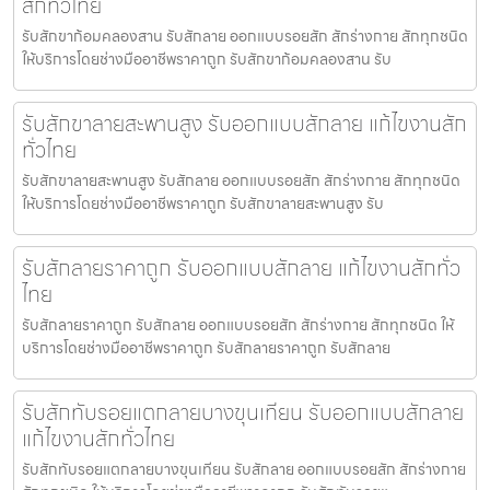
สักทั่วไทย
รับสักขาก้อมคลองสาน รับสักลาย ออกแบบรอยสัก สักร่างกาย สักทุกชนิด
ให้บริการโดยช่างมืออาชีพราคาถูก รับสักขาก้อมคลองสาน รับ
รับสักขาลายสะพานสูง รับออกแบบสักลาย แก้ไขงานสัก
ทั่วไทย
รับสักขาลายสะพานสูง รับสักลาย ออกแบบรอยสัก สักร่างกาย สักทุกชนิด
ให้บริการโดยช่างมืออาชีพราคาถูก รับสักขาลายสะพานสูง รับ
รับสักลายราคาถูก รับออกแบบสักลาย แก้ไขงานสักทั่ว
ไทย
รับสักลายราคาถูก รับสักลาย ออกแบบรอยสัก สักร่างกาย สักทุกชนิด ให้
บริการโดยช่างมืออาชีพราคาถูก รับสักลายราคาถูก รับสักลาย
รับสักทับรอยแตกลายบางขุนเทียน รับออกแบบสักลาย
แก้ไขงานสักทั่วไทย
รับสักทับรอยแตกลายบางขุนเทียน รับสักลาย ออกแบบรอยสัก สักร่างกาย