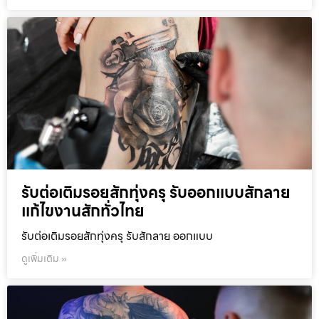
รับต่อเติมรอยสักทุ่งครุ รับออกแบบสักลาย
แก้ไขงานสักทั่วไทย
รับต่อเติมรอยสักทุ่งครุ รับสักลาย ออกแบบ
ดูเพิ่มเติม »