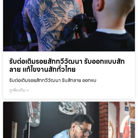
รับต่อเติมรอยสักทวีวัฒนา รับออกแบบสัก
ลาย แก้ไขงานสักทั่วไทย
รับต่อเติมรอยสักทวีวัฒนา รับสักลาย ออกแบ
ดูเพิ่มเติม »