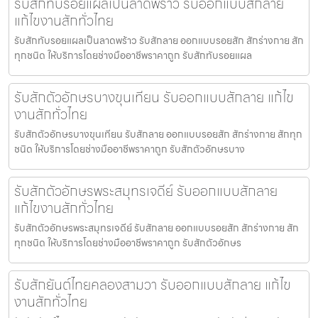
รับสักทับรอยแผลเป็นลาดพร้าว รับออกแบบสักลาย
แก้ไขงานสักทั่วไทย
รับสักทับรอยแผลเป็นลาดพร้าว รับสักลาย ออกแบบรอยสัก สักร่างกาย สัก
ทุกชนิด ให้บริการโดยช่างมืออาชีพราคาถูก รับสักทับรอยแผล
รับสักตัวอักษรบางขุนเทียน รับออกแบบสักลาย แก้ไข
งานสักทั่วไทย
รับสักตัวอักษรบางขุนเทียน รับสักลาย ออกแบบรอยสัก สักร่างกาย สักทุก
ชนิด ให้บริการโดยช่างมืออาชีพราคาถูก รับสักตัวอักษรบาง
รับสักตัวอักษรพระสมุทรเจดีย์ รับออกแบบสักลาย
แก้ไขงานสักทั่วไทย
รับสักตัวอักษรพระสมุทรเจดีย์ รับสักลาย ออกแบบรอยสัก สักร่างกาย สัก
ทุกชนิด ให้บริการโดยช่างมืออาชีพราคาถูก รับสักตัวอักษร
รับสักยันต์ไทยคลองสามวา รับออกแบบสักลาย แก้ไข
งานสักทั่วไทย