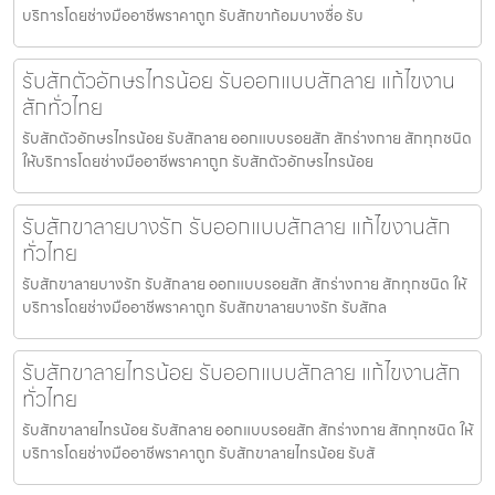
บริการโดยช่างมืออาชีพราคาถูก รับสักขาก้อมบางซื่อ รับ
รับสักตัวอักษรไทรน้อย รับออกแบบสักลาย แก้ไขงาน
สักทั่วไทย
รับสักตัวอักษรไทรน้อย รับสักลาย ออกแบบรอยสัก สักร่างกาย สักทุกชนิด
ให้บริการโดยช่างมืออาชีพราคาถูก รับสักตัวอักษรไทรน้อย
รับสักขาลายบางรัก รับออกแบบสักลาย แก้ไขงานสัก
ทั่วไทย
รับสักขาลายบางรัก รับสักลาย ออกแบบรอยสัก สักร่างกาย สักทุกชนิด ให้
บริการโดยช่างมืออาชีพราคาถูก รับสักขาลายบางรัก รับสักล
รับสักขาลายไทรน้อย รับออกแบบสักลาย แก้ไขงานสัก
ทั่วไทย
รับสักขาลายไทรน้อย รับสักลาย ออกแบบรอยสัก สักร่างกาย สักทุกชนิด ให้
บริการโดยช่างมืออาชีพราคาถูก รับสักขาลายไทรน้อย รับสั