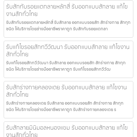
รับสักทับรอยแตกลายหลักสี่ รับออกแบบสักลาย แก้ไข
งานสักทั่วไทย
รับสักทับรอยแตกลายหลักสี่ รับสักลาย ออกแบบรอยสัก สักร่างกาย สักทุก
ชนิด ให้บริการโดยช่างมืออาชีพราคาถูก รับสักทับรอยแตกลา
รับแก้ไขรอยสักทวีวัฒนา รับออกแบบสักลาย แก้ไขงาน
สักทั่วไทย
รับแก้ไขรอยสักทวีวัฒนา รับสักลาย ออกแบบรอยสัก สักร่างกาย สักทุก
ชนิด ให้บริการโดยช่างมืออาชีพราคาถูก รับแก้ไขรอยสักทวีวัฒ
รับสักร่างกายคลองเตย รับออกแบบสักลาย แก้ไขงาน
สักทั่วไทย
รับสักร่างกายคลองเตย รับสักลาย ออกแบบรอยสัก สักร่างกาย สักทุก
ชนิด ให้บริการโดยช่างมืออาชีพราคาถูก รับสักร่างกายคลองเตย ร
รับสักลายมินิมอลหนองแขม รับออกแบบสักลาย แก้ไข
งานสักทั่วไทย