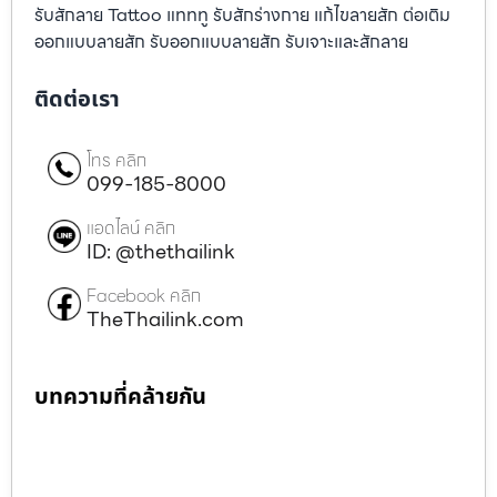
รับสักลาย Tattoo แทททู รับสักร่างกาย แก้ไขลายสัก ต่อเติม
ออกแบบลายสัก รับออกแบบลายสัก รับเจาะและสักลาย
ติดต่อเรา
โทร คลิก
099-185-8000
แอดไลน์ คลิก
ID: @thethailink
Facebook คลิก
TheThailink.com
บทความที่คล้ายกัน