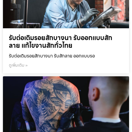
รับต่อเติมรอยสักบางนา รับออกแบบสัก
ลาย แก้ไขงานสักทั่วไทย
รับต่อเติมรอยสักบางนา รับสักลาย ออกแบบรอ
ดูเพิ่มเติม »