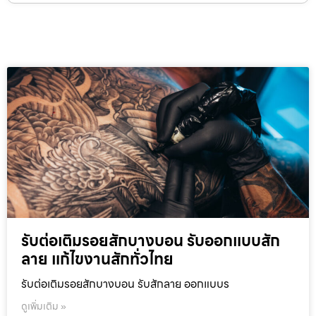
รับต่อเติมรอยสักบางบอน รับออกแบบสัก
ลาย แก้ไขงานสักทั่วไทย
รับต่อเติมรอยสักบางบอน รับสักลาย ออกแบบร
ดูเพิ่มเติม »