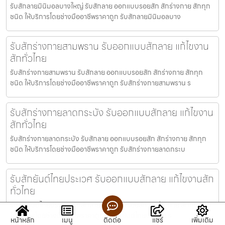
รับสักลายมินิมอลบางใหญ่ รับสักลาย ออกแบบรอยสัก สักร่างกาย สักทุก
ชนิด ให้บริการโดยช่างมืออาชีพราคาถูก รับสักลายมินิมอลบาง
รับสักร่างกายสามพราน รับออกแบบสักลาย แก้ไขงาน
สักทั่วไทย
รับสักร่างกายสามพราน รับสักลาย ออกแบบรอยสัก สักร่างกาย สักทุก
ชนิด ให้บริการโดยช่างมืออาชีพราคาถูก รับสักร่างกายสามพราน ร
รับสักร่างกายลาดกระบัง รับออกแบบสักลาย แก้ไขงาน
สักทั่วไทย
รับสักร่างกายลาดกระบัง รับสักลาย ออกแบบรอยสัก สักร่างกาย สักทุก
ชนิด ให้บริการโดยช่างมืออาชีพราคาถูก รับสักร่างกายลาดกระบ
รับสักยันต์ไทยประเวศ รับออกแบบสักลาย แก้ไขงานสัก
ทั่วไทย
รับสักยันต์ไทยประเวศ รับสักลาย ออกแบบรอยสัก สักร่างกาย สักทุกชนิด
ให้บริการโดยช่างมืออาชีพราคาถูก รับสักยันต์ไทยประเวศ ร
หน้าหลัก
เมนู
ติดต่อ
แชร์
เพิ่มเติม