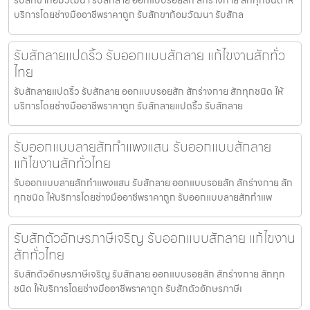
บริการโดยช่างมืออาชีพราคาถูก รับสักขาก้อมวัฒนา รับสักล
รับสักลายแปดริ้ว รับออกแบบสักลาย แก้ไขงานสักทั่ว
ไทย
รับสักลายแปดริ้ว รับสักลาย ออกแบบรอยสัก สักร่างกาย สักทุกชนิด ให้
บริการโดยช่างมืออาชีพราคาถูก รับสักลายแปดริ้ว รับสักลาย
รับออกแบบลายสักกำแพงแสน รับออกแบบสักลาย
แก้ไขงานสักทั่วไทย
รับออกแบบลายสักกำแพงแสน รับสักลาย ออกแบบรอยสัก สักร่างกาย สัก
ทุกชนิด ให้บริการโดยช่างมืออาชีพราคาถูก รับออกแบบลายสักกำแพ
รับสักตัวอักษรภาษีเจริญ รับออกแบบสักลาย แก้ไขงาน
สักทั่วไทย
รับสักตัวอักษรภาษีเจริญ รับสักลาย ออกแบบรอยสัก สักร่างกาย สักทุก
ชนิด ให้บริการโดยช่างมืออาชีพราคาถูก รับสักตัวอักษรภาษีเ