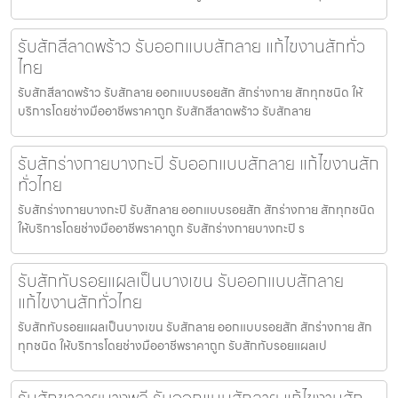
รับสักสีลาดพร้าว รับออกแบบสักลาย แก้ไขงานสักทั่ว
ไทย
รับสักสีลาดพร้าว รับสักลาย ออกแบบรอยสัก สักร่างกาย สักทุกชนิด ให้
บริการโดยช่างมืออาชีพราคาถูก รับสักสีลาดพร้าว รับสักลาย
รับสักร่างกายบางกะปิ รับออกแบบสักลาย แก้ไขงานสัก
ทั่วไทย
รับสักร่างกายบางกะปิ รับสักลาย ออกแบบรอยสัก สักร่างกาย สักทุกชนิด
ให้บริการโดยช่างมืออาชีพราคาถูก รับสักร่างกายบางกะปิ ร
รับสักทับรอยแผลเป็นบางเขน รับออกแบบสักลาย
แก้ไขงานสักทั่วไทย
รับสักทับรอยแผลเป็นบางเขน รับสักลาย ออกแบบรอยสัก สักร่างกาย สัก
ทุกชนิด ให้บริการโดยช่างมืออาชีพราคาถูก รับสักทับรอยแผลเป
รับสักขาลายบางพลี รับออกแบบสักลาย แก้ไขงานสัก