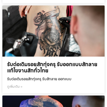
รับต่อเติมรอยสักทุ่งครุ รับออกแบบสักลาย
แก้ไขงานสักทั่วไทย
รับต่อเติมรอยสักทุ่งครุ รับสักลาย ออกแบบ
ดูเพิ่มเติม »