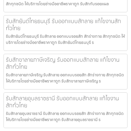
สักทุกชนิด ให้บริการโดยช่างมืออาชีพราคาถูก รับสักทับรอยแผล
รับสักยันต์ไทยธนบุรี รับออกแบบสักลาย แก้ไขงานสัก
ทั่วไทย
รับสักยันต์ไทยธนบุรี รับสักลาย ออกแบบรอยสัก สักร่างกาย สักทุกชนิด ให้
บริการโดยช่างมืออาชีพราคาถูก รับสักยันต์ไทยธนบุรี ร
รับสักขาลายภาษีเจริญ รับออกแบบสักลาย แก้ไขงาน
สักทั่วไทย
รับสักขาลายภาษีเจริญ รับสักลาย ออกแบบรอยสัก สักร่างกาย สักทุกชนิด
ให้บริการโดยช่างมืออาชีพราคาถูก รับสักขาลายภาษีเจริญ ร
รับสักลายอุบลราชธานี รับออกแบบสักลาย แก้ไขงาน
สักทั่วไทย
รับสักลายอุบลราชธานี รับสักลาย ออกแบบรอยสัก สักร่างกาย สักทุกชนิด
ให้บริการโดยช่างมืออาชีพราคาถูก รับสักลายอุบลราชธานี ร