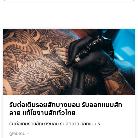
รับต่อเติมรอยสักบางบอน รับออกแบบสัก
ลาย แก้ไขงานสักทั่วไทย
รับต่อเติมรอยสักบางบอน รับสักลาย ออกแบบร
ดูเพิ่มเติม »