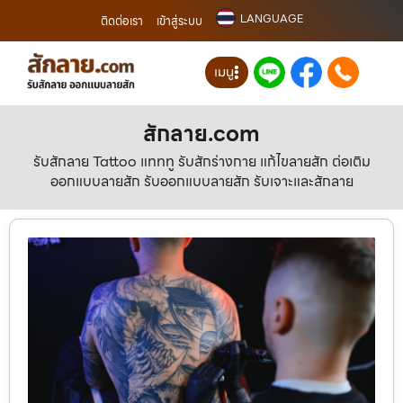
LANGUAGE
ติดต่อเรา
เข้าสู่ระบบ
เมนู
สักลาย.com
รับสักลาย Tattoo แทททู รับสักร่างกาย แก้ไขลายสัก ต่อเติม
ออกแบบลายสัก รับออกแบบลายสัก รับเจาะและสักลาย