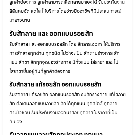
ลูกค้าต้องการ ลูกค้าสามารถเลือกลายมาเองได้ รับประกันงาน
สีสันคมชัด สดใส ให้บริการโดยช่างมืออาชีพที่มีประสบการณ์
มายาวนาน
รับสักลาย และ ออกแบบรอยสัก
รับสักลาย และ ออกแบบรอยสัก โดย สักลาย.com ให้บริการ
การสักลายทุกด้าน ทุกชนิด ไม่ว่าจะเป็น สักตามร่างกาย สัก
แขน สักขา สักทุกจุดของร่างกาย มีทั้งแบบ ใส่ยาชา และ ไม่
ใส่ยาชาขึ้นอยู่กับที่ลูกค้าต้องการ
รับสักลาย แก้รอยสัก ออกแบบรอยสัก
รับสักลาย แก้รอยสัก ออกแบบรอยสัก รับสักร่างกาย แก้ไขลาย
สัก ต่อเติมออกแบบลายสัก สักได้ทุกแบบ ทุกสไตล์ ทุกลาย
ตามใจชอบ รับประกันงานออกมาสวยทุกลายในราคาที่เป็น
กันเอง
รับออกแบบลายสักทุกประเภท ทุกแนว