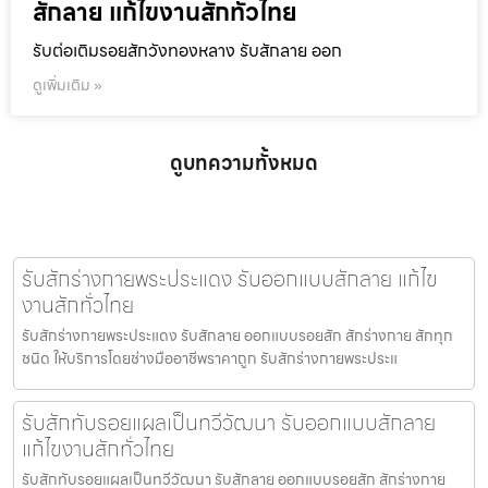
สักลาย แก้ไขงานสักทั่วไทย
รับต่อเติมรอยสักวังทองหลาง รับสักลาย ออก
ดูเพิ่มเติม »
ดูบทความทั้งหมด
รับสักร่างกายพระประแดง รับออกแบบสักลาย แก้ไข
งานสักทั่วไทย
รับสักร่างกายพระประแดง รับสักลาย ออกแบบรอยสัก สักร่างกาย สักทุก
ชนิด ให้บริการโดยช่างมืออาชีพราคาถูก รับสักร่างกายพระประแ
รับสักทับรอยแผลเป็นทวีวัฒนา รับออกแบบสักลาย
แก้ไขงานสักทั่วไทย
รับสักทับรอยแผลเป็นทวีวัฒนา รับสักลาย ออกแบบรอยสัก สักร่างกาย