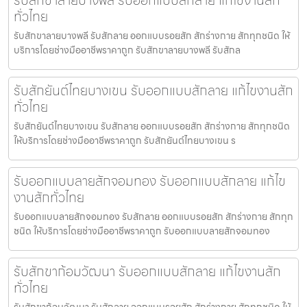
ทั่วไทย
รับสักขาลายบางพลี รับสักลาย ออกแบบรอยสัก สักร่างกาย สักทุกชนิด ให้
บริการโดยช่างมืออาชีพราคาถูก รับสักขาลายบางพลี รับสักล
รับสักยันต์ไทยบางเขน รับออกแบบสักลาย แก้ไขงานสัก
ทั่วไทย
รับสักยันต์ไทยบางเขน รับสักลาย ออกแบบรอยสัก สักร่างกาย สักทุกชนิด
ให้บริการโดยช่างมืออาชีพราคาถูก รับสักยันต์ไทยบางเขน ร
รับออกแบบลายสักจอมทอง รับออกแบบสักลาย แก้ไข
งานสักทั่วไทย
รับออกแบบลายสักจอมทอง รับสักลาย ออกแบบรอยสัก สักร่างกาย สักทุก
ชนิด ให้บริการโดยช่างมืออาชีพราคาถูก รับออกแบบลายสักจอมทอง
รับสักขาก้อมวัฒนา รับออกแบบสักลาย แก้ไขงานสัก
ทั่วไทย
รับสักขาก้อมวัฒนา รับสักลาย ออกแบบรอยสัก สักร่างกาย สักทุกชนิด ให้