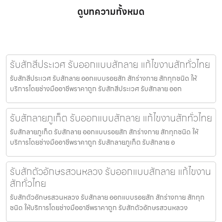
ดูบทความทั้งหมด
รับสักสีประเวศ รับออกแบบสักลาย แก้ไขงานสักทั่วไทย
รับสักสีประเวศ รับสักลาย ออกแบบรอยสัก สักร่างกาย สักทุกชนิด ให้
บริการโดยช่างมืออาชีพราคาถูก รับสักสีประเวศ รับสักลาย ออก
รับสักลายภูเก็ต รับออกแบบสักลาย แก้ไขงานสักทั่วไทย
รับสักลายภูเก็ต รับสักลาย ออกแบบรอยสัก สักร่างกาย สักทุกชนิด ให้
บริการโดยช่างมืออาชีพราคาถูก รับสักลายภูเก็ต รับสักลาย อ
รับสักตัวอักษรสวนหลวง รับออกแบบสักลาย แก้ไขงาน
สักทั่วไทย
รับสักตัวอักษรสวนหลวง รับสักลาย ออกแบบรอยสัก สักร่างกาย สักทุก
ชนิด ให้บริการโดยช่างมืออาชีพราคาถูก รับสักตัวอักษรสวนหลวง