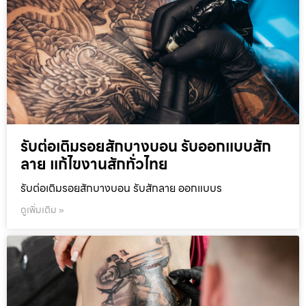
รับต่อเติมรอยสักบางบอน รับออกแบบสัก
ลาย แก้ไขงานสักทั่วไทย
รับต่อเติมรอยสักบางบอน รับสักลาย ออกแบบร
ดูเพิ่มเติม »