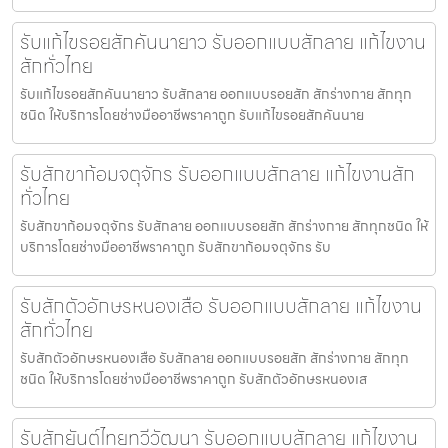
รับแก้ไขรอยสักคันนายาว รับออกแบบสักลาย แก้ไขงาน
สักทั่วไทย
รับแก้ไขรอยสักคันนายาว รับสักลาย ออกแบบรอยสัก สักร่างกาย สักทุก
ชนิด ให้บริการโดยช่างมืออาชีพราคาถูก รับแก้ไขรอยสักคันนาย
รับสักขาก้อมจตุจักร รับออกแบบสักลาย แก้ไขงานสัก
ทั่วไทย
รับสักขาก้อมจตุจักร รับสักลาย ออกแบบรอยสัก สักร่างกาย สักทุกชนิด ให้
บริการโดยช่างมืออาชีพราคาถูก รับสักขาก้อมจตุจักร รับ
รับสักตัวอักษรหนองเสือ รับออกแบบสักลาย แก้ไขงาน
สักทั่วไทย
รับสักตัวอักษรหนองเสือ รับสักลาย ออกแบบรอยสัก สักร่างกาย สักทุก
ชนิด ให้บริการโดยช่างมืออาชีพราคาถูก รับสักตัวอักษรหนองเส
รับสักยันต์ไทยทวีวัฒนา รับออกแบบสักลาย แก้ไขงาน