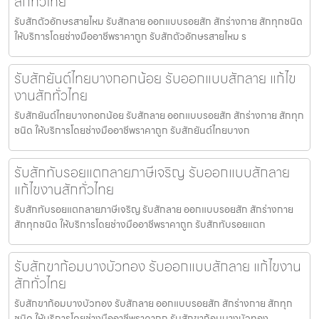
สักทั่วไทย
รับสักตัวอักษรสายไหม รับสักลาย ออกแบบรอยสัก สักร่างกาย สักทุกชนิด
ให้บริการโดยช่างมืออาชีพราคาถูก รับสักตัวอักษรสายไหม ร
รับสักยันต์ไทยบางกอกน้อย รับออกแบบสักลาย แก้ไข
งานสักทั่วไทย
รับสักยันต์ไทยบางกอกน้อย รับสักลาย ออกแบบรอยสัก สักร่างกาย สักทุก
ชนิด ให้บริการโดยช่างมืออาชีพราคาถูก รับสักยันต์ไทยบางก
รับสักทับรอยแตกลายภาษีเจริญ รับออกแบบสักลาย
แก้ไขงานสักทั่วไทย
รับสักทับรอยแตกลายภาษีเจริญ รับสักลาย ออกแบบรอยสัก สักร่างกาย
สักทุกชนิด ให้บริการโดยช่างมืออาชีพราคาถูก รับสักทับรอยแตก
รับสักขาก้อมบางบัวทอง รับออกแบบสักลาย แก้ไขงาน
สักทั่วไทย
รับสักขาก้อมบางบัวทอง รับสักลาย ออกแบบรอยสัก สักร่างกาย สักทุก
ชนิด ให้บริการโดยช่างมืออาชีพราคาถูก รับสักขาก้อมบางบัวทอง