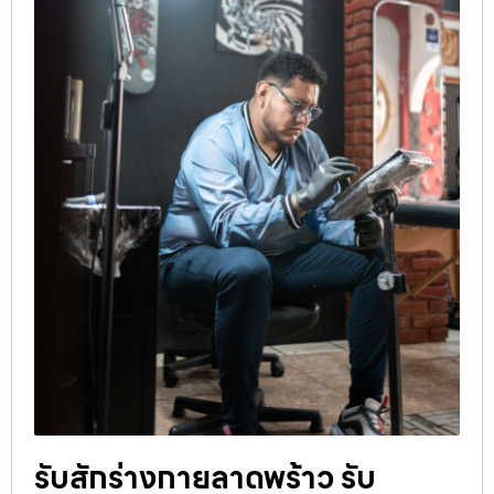
รับสักร่างกายลาดพร้าว รับ