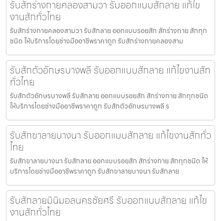
รับสักร่างกายคลองสามวา รับออกแบบสักลาย แก้ไข
งานสักทั่วไทย
รับสักร่างกายคลองสามวา รับสักลาย ออกแบบรอยสัก สักร่างกาย สักทุก
ชนิด ให้บริการโดยช่างมืออาชีพราคาถูก รับสักร่างกายคลองสาม
รับสักตัวอักษรบางพลี รับออกแบบสักลาย แก้ไขงานสัก
ทั่วไทย
รับสักตัวอักษรบางพลี รับสักลาย ออกแบบรอยสัก สักร่างกาย สักทุกชนิด
ให้บริการโดยช่างมืออาชีพราคาถูก รับสักตัวอักษรบางพลี ร
รับสักขาลายบางนา รับออกแบบสักลาย แก้ไขงานสักทั่ว
ไทย
รับสักขาลายบางนา รับสักลาย ออกแบบรอยสัก สักร่างกาย สักทุกชนิด ให้
บริการโดยช่างมืออาชีพราคาถูก รับสักขาลายบางนา รับสักลาย
รับสักลายมินิมอลนครชัยศรี รับออกแบบสักลาย แก้ไข
งานสักทั่วไทย