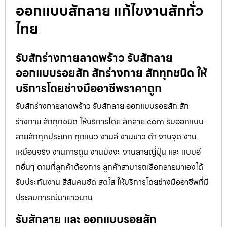
ออกแบบสักลาย แก้ไขงานสักทั่ว
ไทย
รับสักร่างกายลาดพร้าว รับสักลาย
ออกแบบรอยสัก สักร่างกาย สักทุกชนิด ให้
บริการโดยช่างมืออาชีพราคาถูก
รับสักร่างกายลาดพร้าว รับสักลาย ออกแบบรอยสัก สัก
ร่างกาย สักทุกชนิด ให้บริการโดย สักลาย.com รับออกแบบ
ลายสักทุกประเภท ทุกแนว งานสี งานขาว ดำ งานจุด งาน
เหมือนจริง งานการตูน งานมังงะ งานลายญี่ปุ่น และ แบบอี
กอื่นๆ ตามที่ลูกค้าต้องการ ลูกค้าสามารถเลือกลายมาเองได้
รับประกันงาน สีสันคมชัด สดใส ให้บริการโดยช่างมืออาชีพที่มี
ประสบการณ์มายาวนาน
รับสักลาย และ ออกแบบรอยสัก