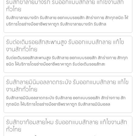
รับสักขาลายบางรัก รับออกแบบสักลาย แก้ไขงานสัก
ทั่วไทย
รับสักขาลายบางรัก รับสักลาย ออกแบบรอยสัก สักร่างกาย สักทุกชนิด ให้
บริการโดยช่างมืออาชีพราคาถูก รับสักขาลายบางรัก รับสักล
รับต่อเติมรอยสักสะพานสูง รับออกแบบสักลาย แก้ไข
งานสักทั่วไทย
รับต่อเติมรอยสักสะพานสูง รับสักลาย ออกแบบรอยสัก สักร่างกาย สักทุก
ชนิด ให้บริการโดยช่างมืออาชีพราคาถูก รับต่อเติมรอยสักสะ
รับสักลายมินิมอลลาดกระบัง รับออกแบบสักลาย แก้ไข
งานสักทั่วไทย
รับสักลายมินิมอลลาดกระบัง รับสักลาย ออกแบบรอยสัก สักร่างกาย สัก
ทุกชนิด ให้บริการโดยช่างมืออาชีพราคาถูก รับสักลายมินิมอลล
รับสักขาก้อมสายไหม รับออกแบบสักลาย แก้ไขงานสัก
ทั่วไทย