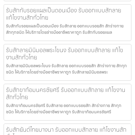
รับสักทับรอยแผลเป็นดอนเมือง รับออกแบบสักลาย
แก้ไขงานสักทั่วไทย
รับสักทับรอยแผลเป็นดอนเมือง รับสักลาย ออกแบบรอยสัก สักร่างกาย
สักทุกชนิด ให้บริการโดยช่างมืออาชีพราคาถูก รับสักทับรอยแผล
รับสักลายมินิมอลพระโขนง รับออกแบบสักลาย แก้ไข
งานสักทั่วไทย
รับสักลายมินิมอลพระโขนง รับสักลาย ออกแบบรอยสัก สักร่างกาย สักทุก
ชนิด ให้บริการโดยช่างมืออาชีพราคาถูก รับสักลายมินิมอลพระ
รับสักขาก้อมนครชัยศรี รับออกแบบสักลาย แก้ไขงาน
สักทั่วไทย
รับสักขาก้อมนครชัยศรี รับสักลาย ออกแบบรอยสัก สักร่างกาย สักทุก
ชนิด ให้บริการโดยช่างมืออาชีพราคาถูก รับสักขาก้อมนครชัยศรี
รับสักยันต์ไทยบางนา รับออกแบบสักลาย แก้ไขงานสัก