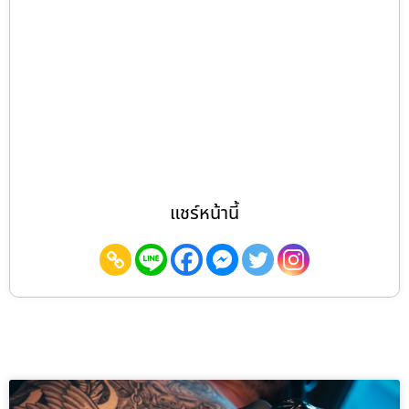
แชร์หน้านี้