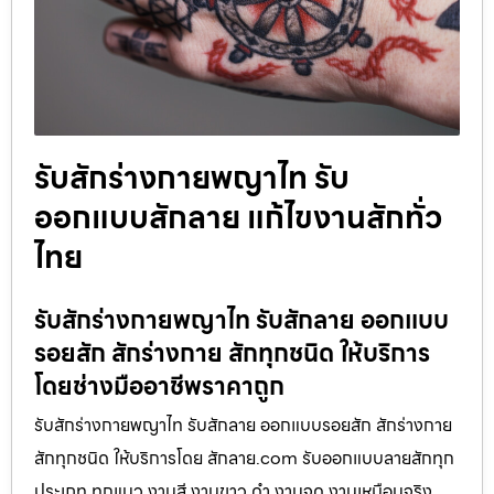
รับสักร่างกายพญาไท รับ
ออกแบบสักลาย แก้ไขงานสักทั่ว
ไทย
รับสักร่างกายพญาไท รับสักลาย ออกแบบ
รอยสัก สักร่างกาย สักทุกชนิด ให้บริการ
โดยช่างมืออาชีพราคาถูก
รับสักร่างกายพญาไท รับสักลาย ออกแบบรอยสัก สักร่างกาย
สักทุกชนิด ให้บริการโดย สักลาย.com รับออกแบบลายสักทุก
ประเภท ทุกแนว งานสี งานขาว ดำ งานจุด งานเหมือนจริง