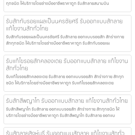
ทุกชนิด ให้บริการโดยช่างมืออาชีพราคาถูก รับสักลายสนามบิน
รับสักทับรอยแผลเป็นนครชัยศรี รับออกแบบสักลาย
แก้ไขงานสักทั่วไทย
รับสักทับรอยแผลเป็นนครชัยศรี รับสักลาย ออกแบบรอยสัก สักร่างกาย
สักทุกชนิด ให้บริการโดยช่างมืออาชีพราคาถูก รับสักทับรอยแผ
รับแก้ไขรอยสักคลองเตย รับออกแบบสักลาย แก้ไขงาน
สักทั่วไทย
รับแก้ไขรอยสักคลองเตย รับสักลาย ออกแบบรอยสัก สักร่างกาย สักทุก
ชนิด ให้บริการโดยช่างมืออาชีพราคาถูก รับแก้ไขรอยสักคลองเตย
รับสักสีพญาไท รับออกแบบสักลาย แก้ไขงานสักทั่วไทย
รับสักสีพญาไท รับสักลาย ออกแบบรอยสัก สักร่างกาย สักทุกชนิด ให้
บริการโดยช่างมืออาชีพราคาถูก รับสักสีพญาไท รับสักลาย ออกแบ
รับสักลายสิงห์บุรี รับออกแบบสักลาย แก้ไขงานสักทั่ว