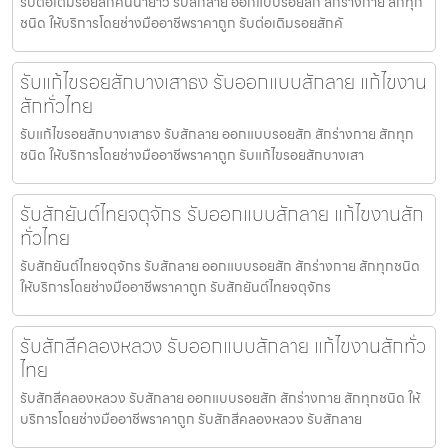
รับต่อเติมรอยสักคันนายาว รับสักลาย ออกแบบรอยสัก สักร่างกาย สักทุก
ชนิด ให้บริการโดยช่างมืออาชีพราคาถูก รับต่อเติมรอยสักคั
รับแก้ไขรอยสักบางเสาธง รับออกแบบสักลาย แก้ไขงาน
สักทั่วไทย
รับแก้ไขรอยสักบางเสาธง รับสักลาย ออกแบบรอยสัก สักร่างกาย สักทุก
ชนิด ให้บริการโดยช่างมืออาชีพราคาถูก รับแก้ไขรอยสักบางเสา
รับสักยันต์ไทยจตุจักร รับออกแบบสักลาย แก้ไขงานสัก
ทั่วไทย
รับสักยันต์ไทยจตุจักร รับสักลาย ออกแบบรอยสัก สักร่างกาย สักทุกชนิด
ให้บริการโดยช่างมืออาชีพราคาถูก รับสักยันต์ไทยจตุจักร
รับสักสีคลองหลวง รับออกแบบสักลาย แก้ไขงานสักทั่ว
ไทย
รับสักสีคลองหลวง รับสักลาย ออกแบบรอยสัก สักร่างกาย สักทุกชนิด ให้
บริการโดยช่างมืออาชีพราคาถูก รับสักสีคลองหลวง รับสักลาย