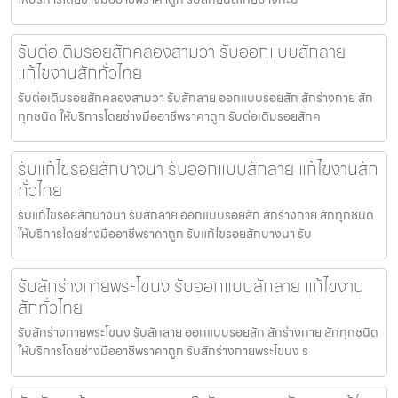
รับต่อเติมรอยสักคลองสามวา รับออกแบบสักลาย
แก้ไขงานสักทั่วไทย
รับต่อเติมรอยสักคลองสามวา รับสักลาย ออกแบบรอยสัก สักร่างกาย สัก
ทุกชนิด ให้บริการโดยช่างมืออาชีพราคาถูก รับต่อเติมรอยสักค
รับแก้ไขรอยสักบางนา รับออกแบบสักลาย แก้ไขงานสัก
ทั่วไทย
รับแก้ไขรอยสักบางนา รับสักลาย ออกแบบรอยสัก สักร่างกาย สักทุกชนิด
ให้บริการโดยช่างมืออาชีพราคาถูก รับแก้ไขรอยสักบางนา รับ
รับสักร่างกายพระโขนง รับออกแบบสักลาย แก้ไขงาน
สักทั่วไทย
รับสักร่างกายพระโขนง รับสักลาย ออกแบบรอยสัก สักร่างกาย สักทุกชนิด
ให้บริการโดยช่างมืออาชีพราคาถูก รับสักร่างกายพระโขนง ร