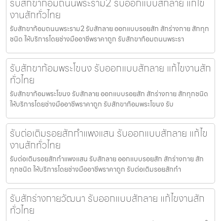
รับสักขาก้อมถนนพระราม2 รับออกแบบสักลาย แก้ไข
งานสักทั่วไทย
รับสักขาก้อมถนนพระราม2 รับสักลาย ออกแบบรอยสัก สักร่างกาย สักทุก
ชนิด ให้บริการโดยช่างมืออาชีพราคาถูก รับสักขาก้อมถนนพระรา
รับสักขาก้อมพระโขนง รับออกแบบสักลาย แก้ไขงานสัก
ทั่วไทย
รับสักขาก้อมพระโขนง รับสักลาย ออกแบบรอยสัก สักร่างกาย สักทุกชนิด
ให้บริการโดยช่างมืออาชีพราคาถูก รับสักขาก้อมพระโขนง รับ
รับต่อเติมรอยสักกำแพงแสน รับออกแบบสักลาย แก้ไข
งานสักทั่วไทย
รับต่อเติมรอยสักกำแพงแสน รับสักลาย ออกแบบรอยสัก สักร่างกาย สัก
ทุกชนิด ให้บริการโดยช่างมืออาชีพราคาถูก รับต่อเติมรอยสักกำ
รับสักร่างกายวัฒนา รับออกแบบสักลาย แก้ไขงานสัก
ทั่วไทย