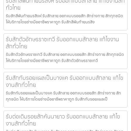
รับสักสีพันท้ายนรสิงห์ รับออกแบบสักลาย แก้ไขงานสัก
ทั่วไทย
รับสักสีพันท้ายนรสิงห์ รับสักลาย ออกแบบรอยสัก สักร่างกาย สักทุกชนิด
ให้บริการโดยช่างมืออาชีพราคาถูก รับสักสีพันท้ายนรสิง
รับสักตัวอักษรราชเทวี รับออกแบบสักลาย แก้ไขงาน
สักทั่วไทย
รับสักตัวอักษรราชเทวี รับสักลาย ออกแบบรอยสัก สักร่างกาย สักทุกชนิด
ให้บริการโดยช่างมืออาชีพราคาถูก รับสักตัวอักษรราชเทวี
รับสักทับรอยแผลเป็นบางแค รับออกแบบสักลาย แก้ไข
งานสักทั่วไทย
รับสักทับรอยแผลเป็นบางแค รับสักลาย ออกแบบรอยสัก สักร่างกาย สัก
ทุกชนิด ให้บริการโดยช่างมืออาชีพราคาถูก รับสักทับรอยแผลเป็
รับต่อเติมรอยสักคันนายาว รับออกแบบสักลาย แก้ไข
งานสักทั่วไทย