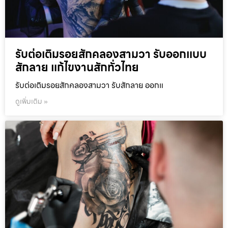
รับต่อเติมรอยสักคลองสามวา รับออกแบบ
สักลาย แก้ไขงานสักทั่วไทย
รับต่อเติมรอยสักคลองสามวา รับสักลาย ออกแ
ดูเพิ่มเติม »