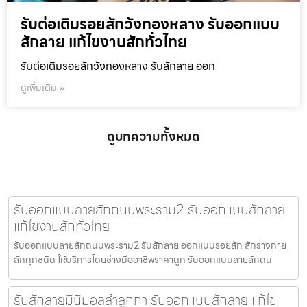
รับต่อเติมรอยสักวังทองหลาง รับออกแบบ
สักลาย แก้ไขงานสักทั่วไทย
รับต่อเติมรอยสักวังทองหลาง รับสักลาย ออก
ดูเพิ่มเติม »
ดูบทความทั้งหมด
รับออกแบบลายสักถนนพระราม2 รับออกแบบสักลาย
แก้ไขงานสักทั่วไทย
รับออกแบบลายสักถนนพระราม2 รับสักลาย ออกแบบรอยสัก สักร่างกาย
สักทุกชนิด ให้บริการโดยช่างมืออาชีพราคาถูก รับออกแบบลายสักถน
รับสักลายมินิมอลลำลูกกา รับออกแบบสักลาย แก้ไข