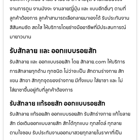
งานการตูน งานมังงะ งานลายญี่ปุ่น และ แบบอีกอื่นๆ ตามที่
ลูกค้าต้องการ ลูกค้าสามารถเลือกลายมาเองได้ รับประกันงาน
สีสันคมชัด สดใส ให้บริการโดยช่างมืออาชีพที่มีประสบการณ์
มายาวนาน
รับสักลาย และ ออกแบบรอยสัก
รับสักลาย และ ออกแบบรอยสัก โดย สักลาย.com ให้บริการ
การสักลายทุกด้าน ทุกชนิด ไม่ว่าจะเป็น สักตามร่างกาย สัก
แขน สักขา สักทุกจุดของร่างกาย มีทั้งแบบ ใส่ยาชา และ ไม่
ใส่ยาชาขึ้นอยู่กับที่ลูกค้าต้องการ
รับสักลาย แก้รอยสัก ออกแบบรอยสัก
รับสักลาย แก้รอยสัก ออกแบบรอยสัก รับสักร่างกาย แก้ไขลาย
สัก ต่อเติมออกแบบลายสัก สักได้ทุกแบบ ทุกสไตล์ ทุกลาย
ตามใจชอบ รับประกันงานออกมาสวยทุกลายในราคาที่เป็น