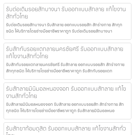
รับต่อเติมรอยสักบางนา รับออกแบบสักลาย แก้ไขงาน
สักทั่วไทย
รับต่อเติมรอยสักบางนา รับสักลาย ออกแบบรอยสัก สักร่างกาย สักทุก
ชนิด ให้บริการโดยช่างมืออาชีพราคาถูก รับต่อเติมรอยสักบางนา
รับสักทับรอยแตกลายนครชัยศรี รับออกแบบสักลาย
แก้ไขงานสักทั่วไทย
รับสักทับรอยแตกลายนครชัยศรี รับสักลาย ออกแบบรอยสัก สักร่างกาย
สักทุกชนิด ให้บริการโดยช่างมืออาชีพราคาถูก รับสักทับรอยแตก
รับสักลายมินิมอลหนองจอก รับออกแบบสักลาย แก้ไข
งานสักทั่วไทย
รับสักลายมินิมอลหนองจอก รับสักลาย ออกแบบรอยสัก สักร่างกาย สัก
ทุกชนิด ให้บริการโดยช่างมืออาชีพราคาถูก รับสักลายมินิมอลหนอ
รับสักขาก้อมดุสิต รับออกแบบสักลาย แก้ไขงานสักทั่ว