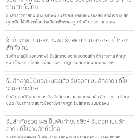
งานสักทั่วไทย
รับสักร่างกายถนนเพชรเกษม รับสักลาย ออกแบบรอยสัก สักร่างกาย สัก
ทุกชนิด ให้บริการโดยช่างมืออาชีพราคาถูก รับสักร่างกายถนนเพ
รับสักลายมินิมอลบางพลี รับออกแบบสักลาย แก้ไขงาน
สักทั่วไทย
รับสักลายมินิมอลบางพลี รับสักลาย ออกแบบรอยสัก สักร่างกาย สักทุก
ชนิด ให้บริการโดยช่างมืออาชีพราคาถูก รับสักลายมินิมอลบางพ
รับสักลายมินิมอลหนองเสือ รับออกแบบสักลาย แก้ไข
งานสักทั่วไทย
รับสักลายมินิมอลหนองเสือ รับสักลาย ออกแบบรอยสัก สักร่างกาย สักทุก
ชนิด ให้บริการโดยช่างมืออาชีพราคาถูก รับสักลายมินิมอลหน
รับสักทับรอยแผลเป็นพันท้ายนรสิงห์ รับออกแบบสัก
ลาย แก้ไขงานสักทั่วไทย
รับสักทับรอยแผลเป็นพันท้ายนรสิงห์ รับสักลาย ออกแบบรอยสัก สัก