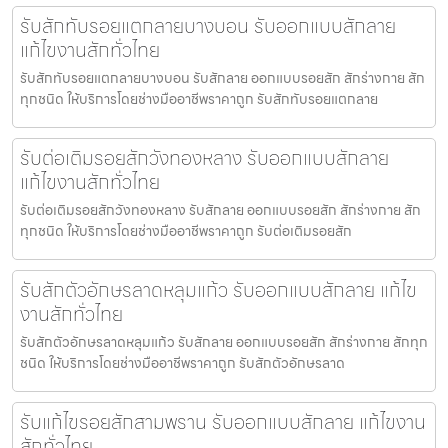
รับสักทับรอยแตกลายบางบอน รับออกแบบสักลาย
แก้ไขงานสักทั่วไทย
รับสักทับรอยแตกลายบางบอน รับสักลาย ออกแบบรอยสัก สักร่างกาย สัก
ทุกชนิด ให้บริการโดยช่างมืออาชีพราคาถูก รับสักทับรอยแตกลาย
รับต่อเติมรอยสักวังทองหลาง รับออกแบบสักลาย
แก้ไขงานสักทั่วไทย
รับต่อเติมรอยสักวังทองหลาง รับสักลาย ออกแบบรอยสัก สักร่างกาย สัก
ทุกชนิด ให้บริการโดยช่างมืออาชีพราคาถูก รับต่อเติมรอยสัก
รับสักตัวอักษรลาดหลุมแก้ว รับออกแบบสักลาย แก้ไข
งานสักทั่วไทย
รับสักตัวอักษรลาดหลุมแก้ว รับสักลาย ออกแบบรอยสัก สักร่างกาย สักทุก
ชนิด ให้บริการโดยช่างมืออาชีพราคาถูก รับสักตัวอักษรลาด
รับแก้ไขรอยสักสามพราน รับออกแบบสักลาย แก้ไขงาน
สักทั่วไทย