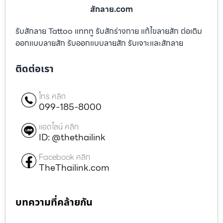
สักลาย.com
รับสักลาย Tattoo แทททู รับสักร่างกาย แก้ไขลายสัก ต่อเติม
ออกแบบลายสัก รับออกแบบลายสัก รับเจาะและสักลาย
ติดต่อเรา
โทร คลิก
099-185-8000
แอดไลน์ คลิก
ID: @thethailink
Facebook คลิก
TheThailink.com
บทความที่คล้ายกัน