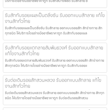
บริการโดยช่างมืออาชีพราคาถูก รับสักสีบางพลัด รับสักลาย อ
รับสักทับรอยแผลเป็นตลิ่งชัน รับออกแบบสักลาย แก้ไข
งานสักทั่วไทย
รับสักทับรอยแผลเป็นตลิ่งชัน รับสักลาย ออกแบบรอยสัก สักร่างกาย สัก
ทุกชนิด ให้บริการโดยช่างมืออาชีพราคาถูก รับสักทับรอยแผล
รับสักทับรอยแตกลายสัมพันธวงศ์ รับออกแบบสักลาย
แก้ไขงานสักทั่วไทย
รับสักทับรอยแตกลายสัมพันธวงศ์ รับสักลาย ออกแบบรอยสัก สักร่างกาย
สักทุกชนิด ให้บริการโดยช่างมืออาชีพราคาถูก รับสักทับรอยแ
รับต่อเติมรอยสักสวนหลวง รับออกแบบสักลาย แก้ไข
งานสักทั่วไทย
รับต่อเติมรอยสักสวนหลวง รับสักลาย ออกแบบรอยสัก สักร่างกาย สักทุก
ชนิด ให้บริการโดยช่างมืออาชีพราคาถูก รับต่อเติมรอยสักสวน