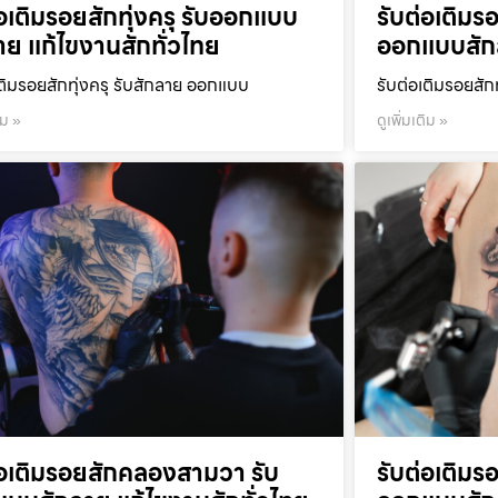
่อเติมรอยสักทุ่งครุ รับออกแบบ
รับต่อเติมร
าย แก้ไขงานสักทั่วไทย
ออกแบบสักล
เติมรอยสักทุ่งครุ รับสักลาย ออกแบบ
รับต่อเติมรอยสั
ิม »
ดูเพิ่มเติม »
่อเติมรอยสักคลองสามวา รับ
รับต่อเติมร