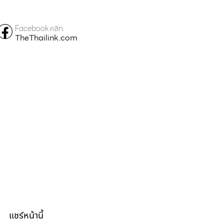
Facebook คลิก
TheThailink.com
แชร์หน้านี้