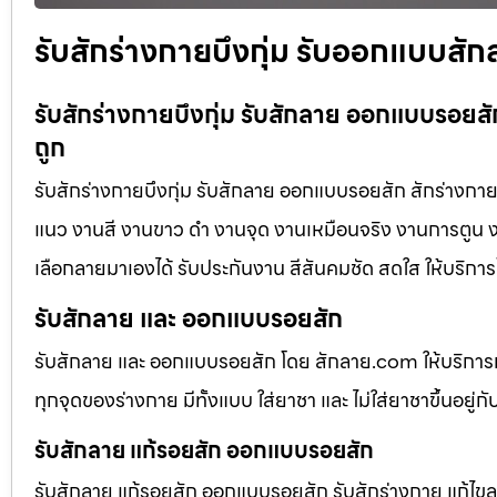
รับสักร่างกายบึงกุ่ม รับออกแบบสัก
รับสักร่างกายบึงกุ่ม รับสักลาย ออกแบบรอยสั
ถูก
รับสักร่างกายบึงกุ่ม รับสักลาย ออกแบบรอยสัก สักร่างกา
แนว งานสี งานขาว ดำ งานจุด งานเหมือนจริง งานการตูน งาน
เลือกลายมาเองได้ รับประกันงาน สีสันคมชัด สดใส ให้บริก
รับสักลาย และ ออกแบบรอยสัก
รับสักลาย และ ออกแบบรอยสัก โดย สักลาย.com ให้บริการกา
ทุกจุดของร่างกาย มีทั้งแบบ ใส่ยาชา และ ไม่ใส่ยาชาขึ้นอยู่กั
รับสักลาย แก้รอยสัก ออกแบบรอยสัก
รับสักลาย แก้รอยสัก ออกแบบรอยสัก รับสักร่างกาย แก้ไข