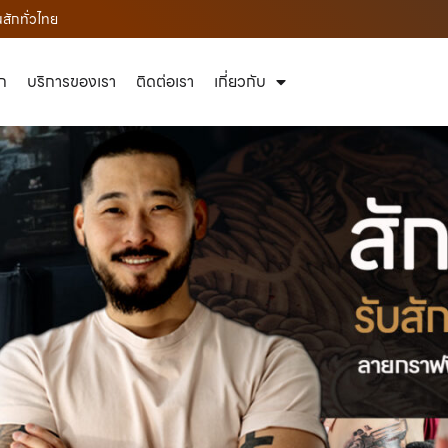
สักทั่วไทย
ัก
บริการของเรา
ติดต่อเรา
เกี่ยวกับ