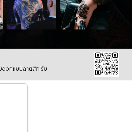
รับออกแบบลายสัก รับ