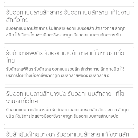
รับออกแบบลายสักสาทร รับออกแบบสักลาย แก้ไขงาน
สักทั่วไทย
รับออกแบบลายสักสาทร รับสักลาย ออกแบบรอยสัก สักร่างกาย สักทุก
ชนิด ให้บริการโดยช่างมืออาชีพราคาถูก รับออกแบบลายสักสาทร รับ
รับสักลายพิจิตร รับออกแบบสักลาย แก้ไขงานสักทั่ว
ไทย
รับสักลายพิจิตร รับสักลาย ออกแบบรอยสัก สักร่างกาย สักทุกชนิด ให้
บริการโดยช่างมืออาชีพราคาถูก รับสักลายพิจิตร รับสักลาย อ
รับออกแบบลายสักบางบ่อ รับออกแบบสักลาย แก้ไข
งานสักทั่วไทย
รับออกแบบลายสักบางบ่อ รับสักลาย ออกแบบรอยสัก สักร่างกาย สักทุก
ชนิด ให้บริการโดยช่างมืออาชีพราคาถูก รับออกแบบลายสักบางบ่อ
รับสักยันต์ไทยบางนา รับออกแบบสักลาย แก้ไขงานสัก