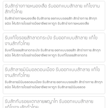
รับสักร่างกายหนองเสือ รับออกแบบสักลาย แก้ไขงาน
สักทั่วไทย
รับสักร่างกายหนองเสือ รับสักลาย ออกแบบรอยสัก สักร่างกาย สักทุก
ชนิด ให้บริการโดยช่างมืออาชีพราคาถูก รับสักร่างกายหนองเสือ
รับแก้ไขรอยสักลาดกระบัง รับออกแบบสักลาย แก้ไข
งานสักทั่วไทย
รับแก้ไขรอยสักลาดกระบัง รับสักลาย ออกแบบรอยสัก สักร่างกาย สักทุก
ชนิด ให้บริการโดยช่างมืออาชีพราคาถูก รับแก้ไขรอยสักลาดกร
รับสักลายมินิมอลดอนเมือง รับออกแบบสักลาย แก้ไข
งานสักทั่วไทย
รับสักลายมินิมอลดอนเมือง รับสักลาย ออกแบบรอยสัก สักร่างกาย สักทุก
ชนิด ให้บริการโดยช่างมืออาชีพราคาถูก รับสักลายมินิมอลดอ
รับสักทับรอยแตกลายพญาไท รับออกแบบสักลาย
แก้ไขงานสักทั่วไทย