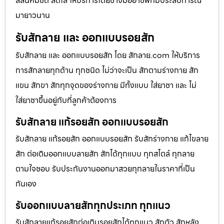
สีสันคมชัด สดใส ให้บริการโดยช่างมืออาชีพที่มีประสบการณ์
มายาวนาน
รับสักลาย และ ออกแบบรอยสัก
รับสักลาย และ ออกแบบรอยสัก โดย สักลาย.com ให้บริการ
การสักลายทุกด้าน ทุกชนิด ไม่ว่าจะเป็น สักตามร่างกาย สัก
แขน สักขา สักทุกจุดของร่างกาย มีทั้งแบบ ใส่ยาชา และ ไม่
ใส่ยาชาขึ้นอยู่กับที่ลูกค้าต้องการ
รับสักลาย แก้รอยสัก ออกแบบรอยสัก
รับสักลาย แก้รอยสัก ออกแบบรอยสัก รับสักร่างกาย แก้ไขลาย
สัก ต่อเติมออกแบบลายสัก สักได้ทุกแบบ ทุกสไตล์ ทุกลาย
ตามใจชอบ รับประกันงานออกมาสวยทุกลายในราคาที่เป็น
กันเอง
รับออกแบบลายสักทุกประเภท ทุกแนว
รับสักลายแก้รอยสักต่อเติมรอยสักได้ทุกแนว สักตัว สักหลัง