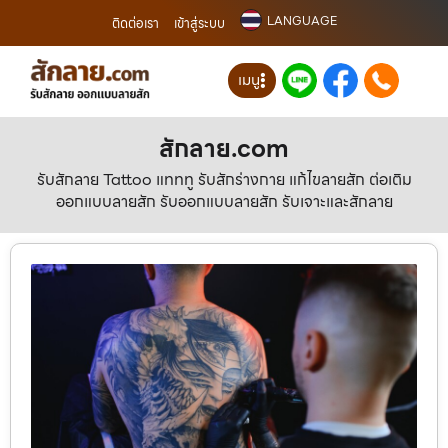
LANGUAGE
ติดต่อเรา
เข้าสู่ระบบ
เมนู
สักลาย.com
รับสักลาย Tattoo แทททู รับสักร่างกาย แก้ไขลายสัก ต่อเติม
ออกแบบลายสัก รับออกแบบลายสัก รับเจาะและสักลาย