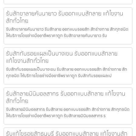
รับสักขาลายคันนายาว รับออกแบบสักลาย แก้ไขงาน
สักทั่วไทย
รับสักขาลายคันนายาว รับสักลาย ออกแบบรอยสัก สักร่างกาย สักทุกชนิด
ให้บริการโดยช่างมืออาชีพราคาถูก รับสักขาลายคันนายาว รับ
รับสักทับรอยแผลเป็นบางเขน รับออกแบบสักลาย
แก้ไขงานสักทั่วไทย
รับสักทับรอยแผลเป็นบางเขน รับสักลาย ออกแบบรอยสัก สักร่างกาย สัก
ทุกชนิด ให้บริการโดยช่างมืออาชีพราคาถูก รับสักทับรอยแผลเป
รับสักลายมินิมอลสาทร รับออกแบบสักลาย แก้ไขงาน
สักทั่วไทย
รับสักลายมินิมอลสาทร รับสักลาย ออกแบบรอยสัก สักร่างกาย สักทุกชนิด
ให้บริการโดยช่างมืออาชีพราคาถูก รับสักลายมินิมอลสาทร ร
รับแก้ไขรอยสักธนบุรี รับออกแบบสักลาย แก้ไขงานสัก