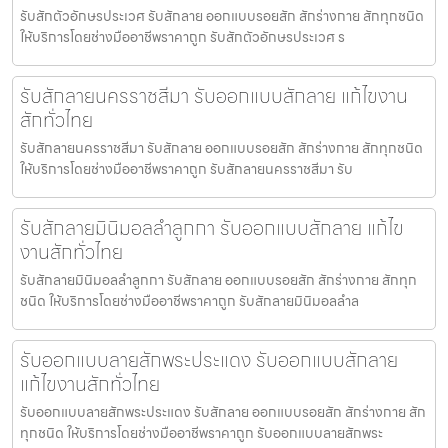
รับสักตัวอักษรประเวศ รับสักลาย ออกแบบรอยสัก สักร่างกาย สักทุกชนิด
ให้บริการโดยช่างมืออาชีพราคาถูก รับสักตัวอักษรประเวศ ร
รับสักลายนครราชสีมา รับออกแบบสักลาย แก้ไขงาน
สักทั่วไทย
รับสักลายนครราชสีมา รับสักลาย ออกแบบรอยสัก สักร่างกาย สักทุกชนิด
ให้บริการโดยช่างมืออาชีพราคาถูก รับสักลายนครราชสีมา รับ
รับสักลายมินิมอลลำลูกกา รับออกแบบสักลาย แก้ไข
งานสักทั่วไทย
รับสักลายมินิมอลลำลูกกา รับสักลาย ออกแบบรอยสัก สักร่างกาย สักทุก
ชนิด ให้บริการโดยช่างมืออาชีพราคาถูก รับสักลายมินิมอลลำล
รับออกแบบลายสักพระประแดง รับออกแบบสักลาย
แก้ไขงานสักทั่วไทย
รับออกแบบลายสักพระประแดง รับสักลาย ออกแบบรอยสัก สักร่างกาย สัก
ทุกชนิด ให้บริการโดยช่างมืออาชีพราคาถูก รับออกแบบลายสักพระ