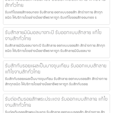
สักทั่วไทย
รับแก้ไขรอยสักจอมทอง รับสักลาย ออกแบบรอยสัก สักร่างกาย สักทุก
ชนิด ให้บริการโดยช่างมืออาชีพราคาถูก รับแก้ไขรอยสักจอมทอง ร
รับสักลายมินิมอลบางกะปิ รับออกแบบสักลาย แก้ไข
งานสักทั่วไทย
รับสักลายมินิมอลบางกะปิ รับสักลาย ออกแบบรอยสัก สักร่างกาย สักทุก
ชนิด ให้บริการโดยช่างมืออาชีพราคาถูก รับสักลายมินิมอลบาง
รับสักทับรอยแผลเป็นบางขุนเทียน รับออกแบบสักลาย
แก้ไขงานสักทั่วไทย
รับสักทับรอยแผลเป็นบางขุนเทียน รับสักลาย ออกแบบรอยสัก สักร่างกาย
สักทุกชนิด ให้บริการโดยช่างมืออาชีพราคาถูก รับสักทับรอย
รับต่อเติมรอยสักพระประแดง รับออกแบบสักลาย แก้ไข
งานสักทั่วไทย
รับต่อเติมรอยสักพระประแดง รับสักลาย ออกแบบรอยสัก สักร่างกาย สัก