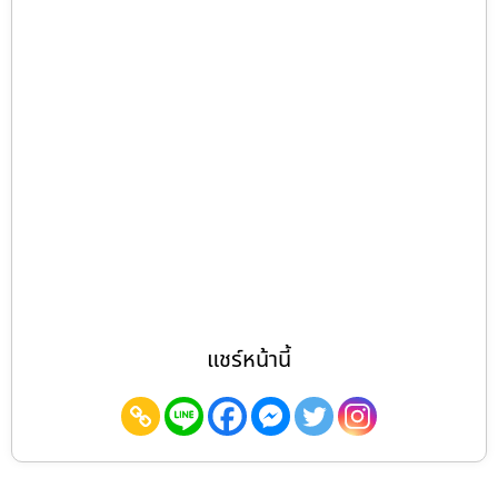
แชร์หน้านี้