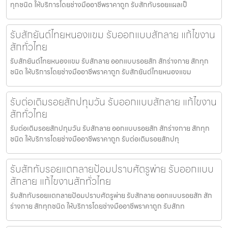
ทุกชนิด ให้บริการโดยช่างมืออาชีพราคาถูก รับสักทับรอยแผลเป็
รับสักยันต์ไทยหนองแขม รับออกแบบสักลาย แก้ไขงาน
สักทั่วไทย
รับสักยันต์ไทยหนองแขม รับสักลาย ออกแบบรอยสัก สักร่างกาย สักทุก
ชนิด ให้บริการโดยช่างมืออาชีพราคาถูก รับสักยันต์ไทยหนองแขม
รับต่อเติมรอยสักปทุมวัน รับออกแบบสักลาย แก้ไขงาน
สักทั่วไทย
รับต่อเติมรอยสักปทุมวัน รับสักลาย ออกแบบรอยสัก สักร่างกาย สักทุก
ชนิด ให้บริการโดยช่างมืออาชีพราคาถูก รับต่อเติมรอยสักปทุ
รับสักทับรอยแตกลายป้อมปราบศัตรูพ่าย รับออกแบบ
สักลาย แก้ไขงานสักทั่วไทย
รับสักทับรอยแตกลายป้อมปราบศัตรูพ่าย รับสักลาย ออกแบบรอยสัก สัก
ร่างกาย สักทุกชนิด ให้บริการโดยช่างมืออาชีพราคาถูก รับสักท