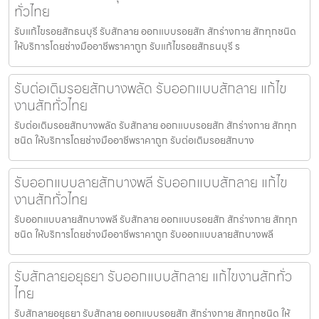
ทั่วไทย
รับแก้ไขรอยสักธนบุรี รับสักลาย ออกแบบรอยสัก สักร่างกาย สักทุกชนิด
ให้บริการโดยช่างมืออาชีพราคาถูก รับแก้ไขรอยสักธนบุรี ร
รับต่อเติมรอยสักบางพลัด รับออกแบบสักลาย แก้ไข
งานสักทั่วไทย
รับต่อเติมรอยสักบางพลัด รับสักลาย ออกแบบรอยสัก สักร่างกาย สักทุก
ชนิด ให้บริการโดยช่างมืออาชีพราคาถูก รับต่อเติมรอยสักบาง
รับออกแบบลายสักบางพลี รับออกแบบสักลาย แก้ไข
งานสักทั่วไทย
รับออกแบบลายสักบางพลี รับสักลาย ออกแบบรอยสัก สักร่างกาย สักทุก
ชนิด ให้บริการโดยช่างมืออาชีพราคาถูก รับออกแบบลายสักบางพลี
รับสักลายอยุธยา รับออกแบบสักลาย แก้ไขงานสักทั่ว
ไทย
รับสักลายอยุธยา รับสักลาย ออกแบบรอยสัก สักร่างกาย สักทุกชนิด ให้