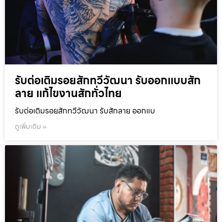
รับต่อเติมรอยสักทวีวัฒนา รับออกแบบสัก
ลาย แก้ไขงานสักทั่วไทย
รับต่อเติมรอยสักทวีวัฒนา รับสักลาย ออกแบ
ดูเพิ่มเติม »