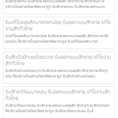
รับสักลายกทม รับสักลาย ออกแบบรอยสัก สักร่างกาย สักทุกชนิด ให้
บริการโดยช่างมืออาชีพราคาถูก รับสักลายกทม รับสักลาย ออกแบบร
รับแก้ไขรอยสักบางกอกน้อย รับออกแบบสักลาย แก้ไข
งานสักทั่วไทย
รับแก้ไขรอยสักบางกอกน้อย รับสักลาย ออกแบบรอยสัก สักร่างกาย สัก
ทุกชนิด ให้บริการโดยช่างมืออาชีพราคาถูก รับแก้ไขรอยสักบางก
รับสักตัวอักษรห้วยขวาง รับออกแบบสักลาย แก้ไขงาน
สักทั่วไทย
รับสักตัวอักษรห้วยขวาง รับสักลาย ออกแบบรอยสัก สักร่างกาย สักทุก
ชนิด ให้บริการโดยช่างมืออาชีพราคาถูก รับสักตัวอักษรห้วยขว
รับสักขาก้อมบางเลน รับออกแบบสักลาย แก้ไขงานสัก
ทั่วไทย
รับสักขาก้อมบางเลน รับสักลาย ออกแบบรอยสัก สักร่างกาย สักทุกชนิด
ให้บริการโดยช่างมืออาชีพราคาถูก รับสักขาก้อมบางเลน รับสั