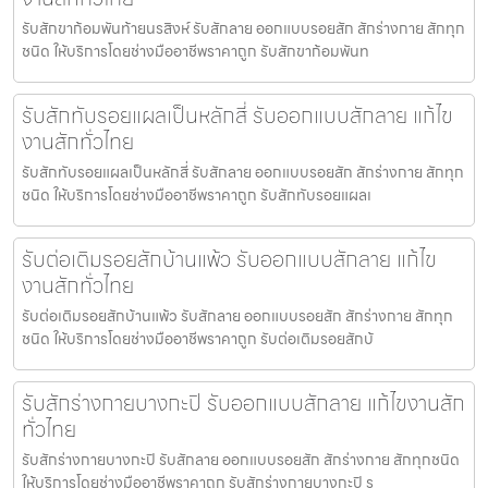
รับสักขาก้อมพันท้ายนรสิงห์ รับสักลาย ออกแบบรอยสัก สักร่างกาย สักทุก
ชนิด ให้บริการโดยช่างมืออาชีพราคาถูก รับสักขาก้อมพันท
รับสักทับรอยแผลเป็นหลักสี่ รับออกแบบสักลาย แก้ไข
งานสักทั่วไทย
รับสักทับรอยแผลเป็นหลักสี่ รับสักลาย ออกแบบรอยสัก สักร่างกาย สักทุก
ชนิด ให้บริการโดยช่างมืออาชีพราคาถูก รับสักทับรอยแผลเ
รับต่อเติมรอยสักบ้านแพ้ว รับออกแบบสักลาย แก้ไข
งานสักทั่วไทย
รับต่อเติมรอยสักบ้านแพ้ว รับสักลาย ออกแบบรอยสัก สักร่างกาย สักทุก
ชนิด ให้บริการโดยช่างมืออาชีพราคาถูก รับต่อเติมรอยสักบ้
รับสักร่างกายบางกะปิ รับออกแบบสักลาย แก้ไขงานสัก
ทั่วไทย
รับสักร่างกายบางกะปิ รับสักลาย ออกแบบรอยสัก สักร่างกาย สักทุกชนิด
ให้บริการโดยช่างมืออาชีพราคาถูก รับสักร่างกายบางกะปิ ร