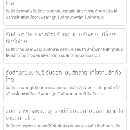
ไทย
รับสักสีบางพลัด รับสักลาย ออกแบบรอยสัก สักร่างกาย สักทุกชนิด ให้
บริการโดยช่างมืออาชีพราคาถูก รับสักสีบางพลัด รับสักลาย อ
รับสักขาก้อมลาดพร้าว รับออกแบบสักลาย แก้ไขงาน
สักทั่วไทย
รับสักขาก้อมลาดพร้าว รับสักลาย ออกแบบรอยสัก สักร่างกาย สักทุกชนิด
ให้บริการโดยช่างมืออาชีพราคาถูก รับสักขาก้อมลาดพร้าว ร
รับสักลายนนทบุรี รับออกแบบสักลาย แก้ไขงานสักทั่ว
ไทย
รับสักลายนนทบุรี รับสักลาย ออกแบบรอยสัก สักร่างกาย สักทุกชนิด ให้
บริการโดยช่างมืออาชีพราคาถูก รับสักลายนนทบุรี รับสักลาย
รับสักร่างกายพระสมุทรเจดีย์ รับออกแบบสักลาย แก้ไข
งานสักทั่วไทย
รับสักร่างกายพระสมุทรเจดีย์ รับสักลาย ออกแบบรอยสัก สักร่างกาย สัก