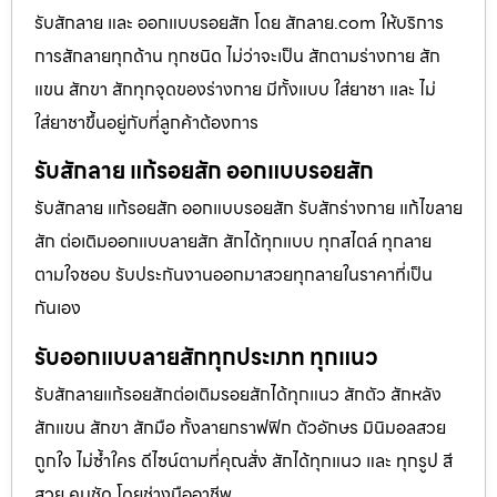
รับสักลาย และ ออกแบบรอยสัก โดย สักลาย.com ให้บริการ
การสักลายทุกด้าน ทุกชนิด ไม่ว่าจะเป็น สักตามร่างกาย สัก
แขน สักขา สักทุกจุดของร่างกาย มีทั้งแบบ ใส่ยาชา และ ไม่
ใส่ยาชาขึ้นอยู่กับที่ลูกค้าต้องการ
รับสักลาย แก้รอยสัก ออกแบบรอยสัก
รับสักลาย แก้รอยสัก ออกแบบรอยสัก รับสักร่างกาย แก้ไขลาย
สัก ต่อเติมออกแบบลายสัก สักได้ทุกแบบ ทุกสไตล์ ทุกลาย
ตามใจชอบ รับประกันงานออกมาสวยทุกลายในราคาที่เป็น
กันเอง
รับออกแบบลายสักทุกประเภท ทุกแนว
รับสักลายแก้รอยสักต่อเติมรอยสักได้ทุกแนว สักตัว สักหลัง
สักแขน สักขา สักมือ ทั้งลายกราฟฟิก ตัวอักษร มินิมอลสวย
ถูกใจ ไม่ซ้ำใคร ดีไซน์ตามที่คุณสั่ง สักได้ทุกแนว และ ทุกรูป สี
สวย คมชัด โดยช่างมืออาชีพ