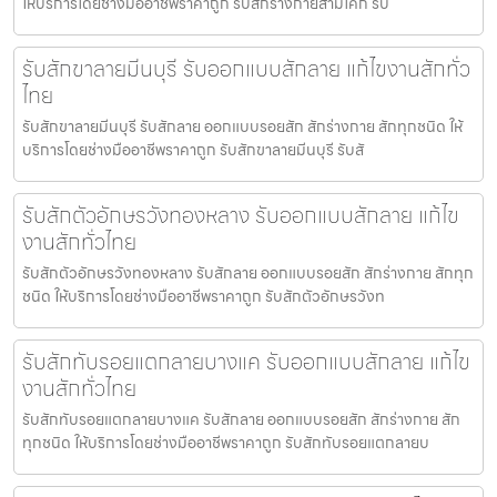
ให้บริการโดยช่างมืออาชีพราคาถูก รับสักร่างกายสามโคก รับ
รับสักขาลายมีนบุรี รับออกแบบสักลาย แก้ไขงานสักทั่ว
ไทย
รับสักขาลายมีนบุรี รับสักลาย ออกแบบรอยสัก สักร่างกาย สักทุกชนิด ให้
บริการโดยช่างมืออาชีพราคาถูก รับสักขาลายมีนบุรี รับสั
รับสักตัวอักษรวังทองหลาง รับออกแบบสักลาย แก้ไข
งานสักทั่วไทย
รับสักตัวอักษรวังทองหลาง รับสักลาย ออกแบบรอยสัก สักร่างกาย สักทุก
ชนิด ให้บริการโดยช่างมืออาชีพราคาถูก รับสักตัวอักษรวังท
รับสักทับรอยแตกลายบางแค รับออกแบบสักลาย แก้ไข
งานสักทั่วไทย
รับสักทับรอยแตกลายบางแค รับสักลาย ออกแบบรอยสัก สักร่างกาย สัก
ทุกชนิด ให้บริการโดยช่างมืออาชีพราคาถูก รับสักทับรอยแตกลายบ