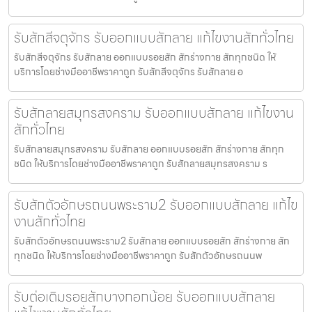
รับสักสีจตุจักร รับออกแบบสักลาย แก้ไขงานสักทั่วไทย
รับสักสีจตุจักร รับสักลาย ออกแบบรอยสัก สักร่างกาย สักทุกชนิด ให้
บริการโดยช่างมืออาชีพราคาถูก รับสักสีจตุจักร รับสักลาย อ
รับสักลายสมุทรสงคราม รับออกแบบสักลาย แก้ไขงาน
สักทั่วไทย
รับสักลายสมุทรสงคราม รับสักลาย ออกแบบรอยสัก สักร่างกาย สักทุก
ชนิด ให้บริการโดยช่างมืออาชีพราคาถูก รับสักลายสมุทรสงคราม ร
รับสักตัวอักษรถนนพระราม2 รับออกแบบสักลาย แก้ไข
งานสักทั่วไทย
รับสักตัวอักษรถนนพระราม2 รับสักลาย ออกแบบรอยสัก สักร่างกาย สัก
ทุกชนิด ให้บริการโดยช่างมืออาชีพราคาถูก รับสักตัวอักษรถนนพ
รับต่อเติมรอยสักบางกอกน้อย รับออกแบบสักลาย