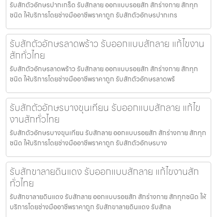
รับสักตัวอักษรปากเกร็ด รับสักลาย ออกแบบรอยสัก สักร่างกาย สักทุก
ชนิด ให้บริการโดยช่างมืออาชีพราคาถูก รับสักตัวอักษรปากเกร
รับสักตัวอักษรลาดพร้าว รับออกแบบสักลาย แก้ไขงาน
สักทั่วไทย
รับสักตัวอักษรลาดพร้าว รับสักลาย ออกแบบรอยสัก สักร่างกาย สักทุก
ชนิด ให้บริการโดยช่างมืออาชีพราคาถูก รับสักตัวอักษรลาดพร้
รับสักตัวอักษรบางขุนเทียน รับออกแบบสักลาย แก้ไข
งานสักทั่วไทย
รับสักตัวอักษรบางขุนเทียน รับสักลาย ออกแบบรอยสัก สักร่างกาย สักทุก
ชนิด ให้บริการโดยช่างมืออาชีพราคาถูก รับสักตัวอักษรบาง
รับสักขาลายดินแดง รับออกแบบสักลาย แก้ไขงานสัก
ทั่วไทย
รับสักขาลายดินแดง รับสักลาย ออกแบบรอยสัก สักร่างกาย สักทุกชนิด ให้
บริการโดยช่างมืออาชีพราคาถูก รับสักขาลายดินแดง รับสักล