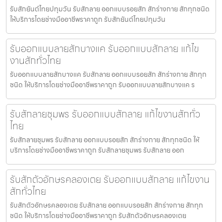
รับสักยันต์ไทยปทุมวัน รับสักลาย ออกแบบรอยสัก สักร่างกาย สักทุกชนิด
ให้บริการโดยช่างมืออาชีพราคาถูก รับสักยันต์ไทยปทุมวัน
รับออกแบบลายสักบางแค รับออกแบบสักลาย แก้ไข
งานสักทั่วไทย
รับออกแบบลายสักบางแค รับสักลาย ออกแบบรอยสัก สักร่างกาย สักทุก
ชนิด ให้บริการโดยช่างมืออาชีพราคาถูก รับออกแบบลายสักบางแค ร
รับสักลายชุมพร รับออกแบบสักลาย แก้ไขงานสักทั่ว
ไทย
รับสักลายชุมพร รับสักลาย ออกแบบรอยสัก สักร่างกาย สักทุกชนิด ให้
บริการโดยช่างมืออาชีพราคาถูก รับสักลายชุมพร รับสักลาย ออก
รับสักตัวอักษรคลองเตย รับออกแบบสักลาย แก้ไขงาน
สักทั่วไทย
รับสักตัวอักษรคลองเตย รับสักลาย ออกแบบรอยสัก สักร่างกาย สักทุก
ชนิด ให้บริการโดยช่างมืออาชีพราคาถูก รับสักตัวอักษรคลองเตย