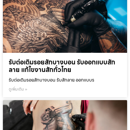
รับต่อเติมรอยสักบางบอน รับออกแบบสัก
ลาย แก้ไขงานสักทั่วไทย
รับต่อเติมรอยสักบางบอน รับสักลาย ออกแบบร
ดูเพิ่มเติม »