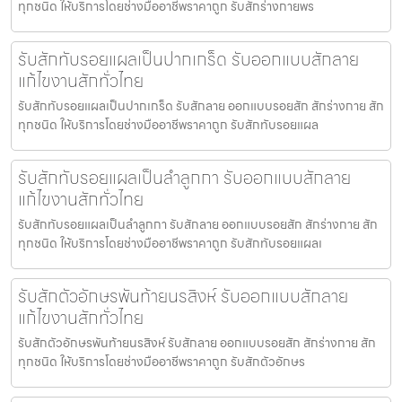
ทุกชนิด ให้บริการโดยช่างมืออาชีพราคาถูก รับสักร่างกายพร
รับสักทับรอยแผลเป็นปากเกร็ด รับออกแบบสักลาย
แก้ไขงานสักทั่วไทย
รับสักทับรอยแผลเป็นปากเกร็ด รับสักลาย ออกแบบรอยสัก สักร่างกาย สัก
ทุกชนิด ให้บริการโดยช่างมืออาชีพราคาถูก รับสักทับรอยแผล
รับสักทับรอยแผลเป็นลำลูกกา รับออกแบบสักลาย
แก้ไขงานสักทั่วไทย
รับสักทับรอยแผลเป็นลำลูกกา รับสักลาย ออกแบบรอยสัก สักร่างกาย สัก
ทุกชนิด ให้บริการโดยช่างมืออาชีพราคาถูก รับสักทับรอยแผลเ
รับสักตัวอักษรพันท้ายนรสิงห์ รับออกแบบสักลาย
แก้ไขงานสักทั่วไทย
รับสักตัวอักษรพันท้ายนรสิงห์ รับสักลาย ออกแบบรอยสัก สักร่างกาย สัก
ทุกชนิด ให้บริการโดยช่างมืออาชีพราคาถูก รับสักตัวอักษร