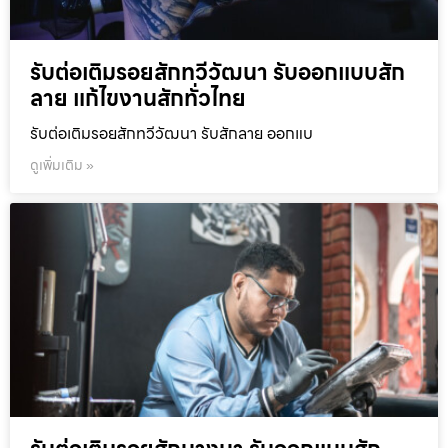
รับต่อเติมรอยสักทวีวัฒนา รับออกแบบสัก
ลาย แก้ไขงานสักทั่วไทย
รับต่อเติมรอยสักทวีวัฒนา รับสักลาย ออกแบ
ดูเพิ่มเติม »