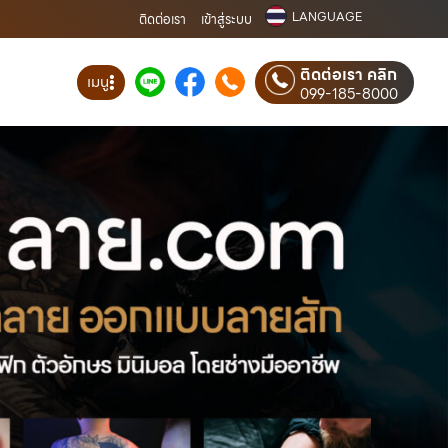
LANGUAGE
ติดต่อเรา
เข้าสู่ระบบ
ติดต่อเรา คลิก
เมนู
099-185-8000