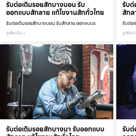
รับต่อเติมรอยสักบางบอน รับ
รับต
ออกแบบสักลาย แก้ไขงานสักทั่วไทย
สักล
รับต่อเติมรอยสักบางบอน รับสักลาย ออกแบบร
รับต่อ
ดูเพิ่มเติม »
ดูเพิ่มเต
รับต่อเติมรอยสักบางนา รับออกแบบ
รับต