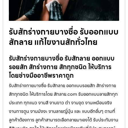
รับสักร่างกายบางซื่อ รับออกแบบ
สักลาย แก้ไขงานสักทั่วไทย
รับสักร่างกายบางซื่อ รับสักลาย ออกแบบ
รอยสัก สักร่างกาย สักทุกชนิด ให้บริการ
โดยช่างมืออาชีพราคาถูก
รับสักร่างกายบางซื่อ รับสักลาย ออกแบบรอยสัก สักร่างกาย
สักทุกชนิด ให้บริการโดย สักลาย.com รับออกแบบลายสักทุก
ประเภท ทุกแนว งานสี งานขาว ดำ งานจุด งานเหมือนจริง
งานการตูน งานมังงะ งานลายญี่ปุ่น และ แบบอีกอื่นๆ ตามที่
ลูกค้าต้องการ ลูกค้าสามารถเลือกลายมาเองได้ รับประกันงาน