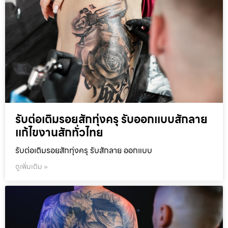
รับต่อเติมรอยสักทุ่งครุ รับออกแบบสักลาย
แก้ไขงานสักทั่วไทย
รับต่อเติมรอยสักทุ่งครุ รับสักลาย ออกแบบ
ดูเพิ่มเติม »