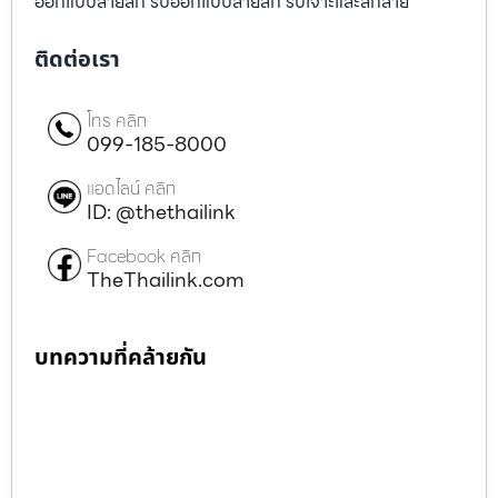
ออกแบบลายสัก รับออกแบบลายสัก รับเจาะและสักลาย
ติดต่อเรา
โทร คลิก
099-185-8000
แอดไลน์ คลิก
ID: @thethailink
Facebook คลิก
TheThailink.com
บทความที่คล้ายกัน