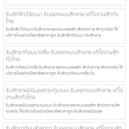
รับสักสีทวีวัฒนา รับออกแบบสักลาย แก้ไขงานสักทั่ว
ไทย
รับสักสีทวีวัฒนา รับสักลาย ออกแบบรอยสัก สักร่างกาย สักทุกชนิด ให้
บริการโดยช่างมืออาชีพราคาถูก รับสักสีทวีวัฒนา รับสักลาย
รับสักขาก้อมบางซื่อ รับออกแบบสักลาย แก้ไขงานสัก
ทั่วไทย
รับสักขาก้อมบางซื่อ รับสักลาย ออกแบบรอยสัก สักร่างกาย สักทุกชนิด ให้
บริการโดยช่างมืออาชีพราคาถูก รับสักขาก้อมบางซื่อ รับ
รับสักลายมินิมอลกระทุ่มแบน รับออกแบบสักลาย แก้ไข
งานสักทั่วไทย
รับสักลายมินิมอลกระทุ่มแบน รับสักลาย ออกแบบรอยสัก สักร่างกาย สัก
ทุกชนิด ให้บริการโดยช่างมืออาชีพราคาถูก รับสักลายมินิมอล
รับสักขาก้อมลำลูกกา รับออกแบบสักลาย แก้ไขงานสัก