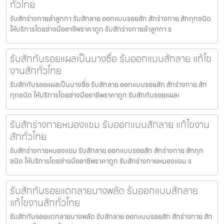
ทั่วไทย
รับสักร่างกายลำลูกกา รับสักลาย ออกแบบรอยสัก สักร่างกาย สักทุกชนิด
ให้บริการโดยช่างมืออาชีพราคาถูก รับสักร่างกายลำลูกกา ร
รับสักทับรอยแผลเป็นบางซื่อ รับออกแบบสักลาย แก้ไข
งานสักทั่วไทย
รับสักทับรอยแผลเป็นบางซื่อ รับสักลาย ออกแบบรอยสัก สักร่างกาย สัก
ทุกชนิด ให้บริการโดยช่างมืออาชีพราคาถูก รับสักทับรอยแผลเ
รับสักร่างกายหนองแขม รับออกแบบสักลาย แก้ไขงาน
สักทั่วไทย
รับสักร่างกายหนองแขม รับสักลาย ออกแบบรอยสัก สักร่างกาย สักทุก
ชนิด ให้บริการโดยช่างมืออาชีพราคาถูก รับสักร่างกายหนองแขม ร
รับสักทับรอยแตกลายบางพลัด รับออกแบบสักลาย
แก้ไขงานสักทั่วไทย
รับสักทับรอยแตกลายบางพลัด รับสักลาย ออกแบบรอยสัก สักร่างกาย สัก