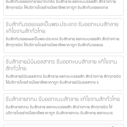
รับสักทับรอยแตกลายปากเกร็ด รับสักลาย ออกแบบรอยสัก สักร่างกาย
สักทุกชนิด ให้บริการโดยช่างมืออาชีพราคาถูก รับสักทับรอยแตกล
รับสักทับรอยแผลเป็นพระประแดง รับออกแบบสักลาย
แก้ไขงานสักทั่วไทย
รับสักทับรอยแผลเป็นพระประแดง รับสักลาย ออกแบบรอยสัก สักร่างกาย
สักทุกชนิด ให้บริการโดยช่างมืออาชีพราคาถูก รับสักทับรอยแผ
รับสักลายมินิมอลสาทร รับออกแบบสักลาย แก้ไขงาน
สักทั่วไทย
รับสักลายมินิมอลสาทร รับสักลาย ออกแบบรอยสัก สักร่างกาย สักทุกชนิด
ให้บริการโดยช่างมืออาชีพราคาถูก รับสักลายมินิมอลสาทร ร
รับสักลายกทม รับออกแบบสักลาย แก้ไขงานสักทั่วไทย
รับสักลายกทม รับสักลาย ออกแบบรอยสัก สักร่างกาย สักทุกชนิด ให้
บริการโดยช่างมืออาชีพราคาถูก รับสักลายกทม รับสักลาย ออกแบบร