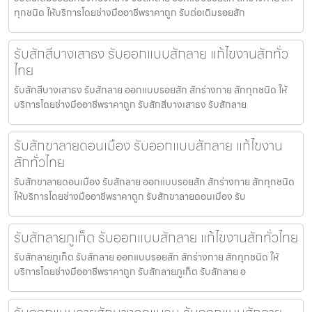
ทุกชนิด ให้บริการโดยช่างมืออาชีพราคาถูก รับต่อเติมรอยสัก
รับสักสีบางเสาธง รับออกแบบสักลาย แก้ไขงานสักทั่ว
ไทย
รับสักสีบางเสาธง รับสักลาย ออกแบบรอยสัก สักร่างกาย สักทุกชนิด ให้
บริการโดยช่างมืออาชีพราคาถูก รับสักสีบางเสาธง รับสักลาย
รับสักขาลายดอนเมือง รับออกแบบสักลาย แก้ไขงาน
สักทั่วไทย
รับสักขาลายดอนเมือง รับสักลาย ออกแบบรอยสัก สักร่างกาย สักทุกชนิด
ให้บริการโดยช่างมืออาชีพราคาถูก รับสักขาลายดอนเมือง รับ
รับสักลายภูเก็ต รับออกแบบสักลาย แก้ไขงานสักทั่วไทย
รับสักลายภูเก็ต รับสักลาย ออกแบบรอยสัก สักร่างกาย สักทุกชนิด ให้
บริการโดยช่างมืออาชีพราคาถูก รับสักลายภูเก็ต รับสักลาย อ