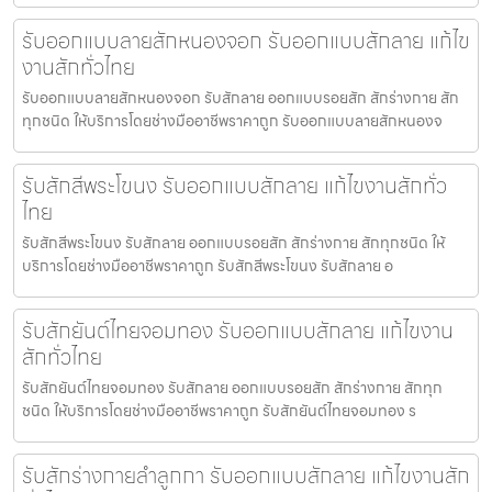
รับออกแบบลายสักหนองจอก รับออกแบบสักลาย แก้ไข
งานสักทั่วไทย
รับออกแบบลายสักหนองจอก รับสักลาย ออกแบบรอยสัก สักร่างกาย สัก
ทุกชนิด ให้บริการโดยช่างมืออาชีพราคาถูก รับออกแบบลายสักหนองจ
รับสักสีพระโขนง รับออกแบบสักลาย แก้ไขงานสักทั่ว
ไทย
รับสักสีพระโขนง รับสักลาย ออกแบบรอยสัก สักร่างกาย สักทุกชนิด ให้
บริการโดยช่างมืออาชีพราคาถูก รับสักสีพระโขนง รับสักลาย อ
รับสักยันต์ไทยจอมทอง รับออกแบบสักลาย แก้ไขงาน
สักทั่วไทย
รับสักยันต์ไทยจอมทอง รับสักลาย ออกแบบรอยสัก สักร่างกาย สักทุก
ชนิด ให้บริการโดยช่างมืออาชีพราคาถูก รับสักยันต์ไทยจอมทอง ร
รับสักร่างกายลำลูกกา รับออกแบบสักลาย แก้ไขงานสัก