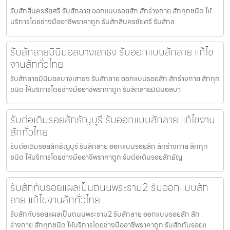
รับสักสีนครชัยศรี รับสักลาย ออกแบบรอยสัก สักร่างกาย สักทุกชนิด ให้
บริการโดยช่างมืออาชีพราคาถูก รับสักสีนครชัยศรี รับสักล
รับสักลายมินิมอลบางเสาธง รับออกแบบสักลาย แก้ไข
งานสักทั่วไทย
รับสักลายมินิมอลบางเสาธง รับสักลาย ออกแบบรอยสัก สักร่างกาย สักทุก
ชนิด ให้บริการโดยช่างมืออาชีพราคาถูก รับสักลายมินิมอลบา
รับต่อเติมรอยสักธัญบุรี รับออกแบบสักลาย แก้ไขงาน
สักทั่วไทย
รับต่อเติมรอยสักธัญบุรี รับสักลาย ออกแบบรอยสัก สักร่างกาย สักทุก
ชนิด ให้บริการโดยช่างมืออาชีพราคาถูก รับต่อเติมรอยสักธัญ
รับสักทับรอยแผลเป็นถนนพระราม2 รับออกแบบสัก
ลาย แก้ไขงานสักทั่วไทย
รับสักทับรอยแผลเป็นถนนพระราม2 รับสักลาย ออกแบบรอยสัก สัก
ร่างกาย สักทุกชนิด ให้บริการโดยช่างมืออาชีพราคาถูก รับสักทับรอยแ