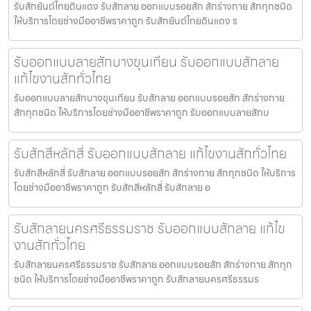
รับสักยันต์ไทยดินแดง รับสักลาย ออกแบบรอยสัก สักร่างกาย สักทุกชนิด
ให้บริการโดยช่างมืออาชีพราคาถูก รับสักยันต์ไทยดินแดง ร
รับออกแบบลายสักบางขุนเทียน รับออกแบบสักลาย
แก้ไขงานสักทั่วไทย
รับออกแบบลายสักบางขุนเทียน รับสักลาย ออกแบบรอยสัก สักร่างกาย
สักทุกชนิด ให้บริการโดยช่างมืออาชีพราคาถูก รับออกแบบลายสักบ
รับสักสีหลักสี่ รับออกแบบสักลาย แก้ไขงานสักทั่วไทย
รับสักสีหลักสี่ รับสักลาย ออกแบบรอยสัก สักร่างกาย สักทุกชนิด ให้บริการ
โดยช่างมืออาชีพราคาถูก รับสักสีหลักสี่ รับสักลาย อ
รับสักลายนครศรีธรรมราช รับออกแบบสักลาย แก้ไข
งานสักทั่วไทย
รับสักลายนครศรีธรรมราช รับสักลาย ออกแบบรอยสัก สักร่างกาย สักทุก
ชนิด ให้บริการโดยช่างมืออาชีพราคาถูก รับสักลายนครศรีธรรมร