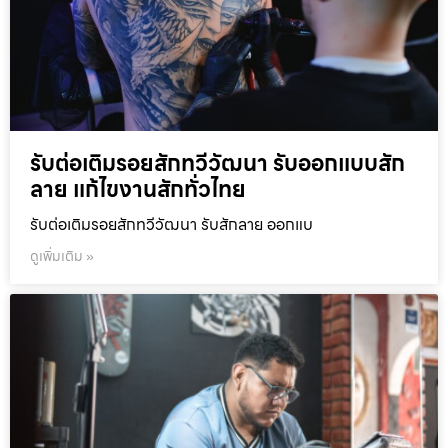
รับต่อเติมรอยสักทวีวัฒนา รับออกแบบสัก
ลาย แก้ไขงานสักทั่วไทย
รับต่อเติมรอยสักทวีวัฒนา รับสักลาย ออกแบ
ดูเพิ่มเติม »