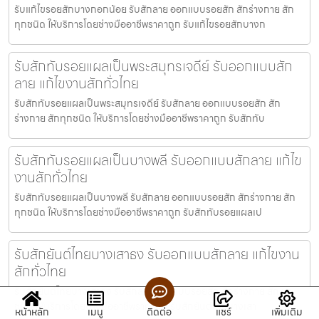
รับแก้ไขรอยสักบางกอกน้อย รับสักลาย ออกแบบรอยสัก สักร่างกาย สัก
ทุกชนิด ให้บริการโดยช่างมืออาชีพราคาถูก รับแก้ไขรอยสักบางก
รับสักทับรอยแผลเป็นพระสมุทรเจดีย์ รับออกแบบสัก
ลาย แก้ไขงานสักทั่วไทย
รับสักทับรอยแผลเป็นพระสมุทรเจดีย์ รับสักลาย ออกแบบรอยสัก สัก
ร่างกาย สักทุกชนิด ให้บริการโดยช่างมืออาชีพราคาถูก รับสักทับ
รับสักทับรอยแผลเป็นบางพลี รับออกแบบสักลาย แก้ไข
งานสักทั่วไทย
รับสักทับรอยแผลเป็นบางพลี รับสักลาย ออกแบบรอยสัก สักร่างกาย สัก
ทุกชนิด ให้บริการโดยช่างมืออาชีพราคาถูก รับสักทับรอยแผลเป
รับสักยันต์ไทยบางเสาธง รับออกแบบสักลาย แก้ไขงาน
สักทั่วไทย
รับสักยันต์ไทยบางเสาธง รับสักลาย ออกแบบรอยสัก สักร่างกาย สักทุก
ชนิด ให้บริการโดยช่างมืออาชีพราคาถูก รับสักยันต์ไทยบางเสา
หน้าหลัก
เมนู
ติดต่อ
แชร์
เพิ่มเติม