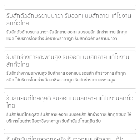
รับสักตัวอักษรยานนาวา รับออกแบบสักลาย แก้ไขงาน
สักทั่วไทย
รับสักตัวอักษรยานนาวา รับสักลาย ออกแบบรอยสัก สักร่างกาย สักทุก
ชนิด ให้บริการโดยช่างมืออาชีพราคาถูก รับสักตัวอักษรยานนาวา
รับสักร่างกายสะพานสูง รับออกแบบสักลาย แก้ไขงาน
สักทั่วไทย
รับสักร่างกายสะพานสูง รับสักลาย ออกแบบรอยสัก สักร่างกาย สักทุก
ชนิด ให้บริการโดยช่างมืออาชีพราคาถูก รับสักร่างกายสะพานสูง
รับสักยันต์ไทยดุสิต รับออกแบบสักลาย แก้ไขงานสักทั่ว
ไทย
รับสักยันต์ไทยดุสิต รับสักลาย ออกแบบรอยสัก สักร่างกาย สักทุกชนิด ให้
บริการโดยช่างมืออาชีพราคาถูก รับสักยันต์ไทยดุสิต รับ
รับสักยันต์ไทยลาดกระบัง รับออกแบบสักลาย แก้ไข