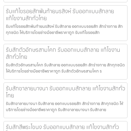
รับแก้ไขรอยสักพันท้ายนรสิงห์ รับออกแบบสักลาย
แก้ไขงานสักทั่วไทย
รับแก้ไขรอยสักพันท้ายนรสิงห์ รับสักลาย ออกแบบรอยสัก สักร่างกาย สัก
ทุกชนิด ให้บริการโดยช่างมืออาชีพราคาถูก รับแก้ไขรอยสัก
รับสักตัวอักษรสามโคก รับออกแบบสักลาย แก้ไขงาน
สักทั่วไทย
รับสักตัวอักษรสามโคก รับสักลาย ออกแบบรอยสัก สักร่างกาย สักทุกชนิด
ให้บริการโดยช่างมืออาชีพราคาถูก รับสักตัวอักษรสามโคก ร
รับสักขาลายบางนา รับออกแบบสักลาย แก้ไขงานสักทั่ว
ไทย
รับสักขาลายบางนา รับสักลาย ออกแบบรอยสัก สักร่างกาย สักทุกชนิด ให้
บริการโดยช่างมืออาชีพราคาถูก รับสักขาลายบางนา รับสักลาย
รับสักสีพระโขนง รับออกแบบสักลาย แก้ไขงานสักทั่ว