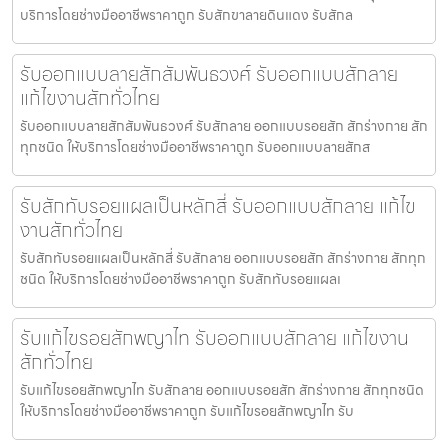
บริการโดยช่างมืออาชีพราคาถูก รับสักขาลายดินแดง รับสักล
รับออกแบบลายสักสัมพันธวงศ์ รับออกแบบสักลาย
แก้ไขงานสักทั่วไทย
รับออกแบบลายสักสัมพันธวงศ์ รับสักลาย ออกแบบรอยสัก สักร่างกาย สัก
ทุกชนิด ให้บริการโดยช่างมืออาชีพราคาถูก รับออกแบบลายสักส
รับสักทับรอยแผลเป็นหลักสี่ รับออกแบบสักลาย แก้ไข
งานสักทั่วไทย
รับสักทับรอยแผลเป็นหลักสี่ รับสักลาย ออกแบบรอยสัก สักร่างกาย สักทุก
ชนิด ให้บริการโดยช่างมืออาชีพราคาถูก รับสักทับรอยแผลเ
รับแก้ไขรอยสักพญาไท รับออกแบบสักลาย แก้ไขงาน
สักทั่วไทย
รับแก้ไขรอยสักพญาไท รับสักลาย ออกแบบรอยสัก สักร่างกาย สักทุกชนิด
ให้บริการโดยช่างมืออาชีพราคาถูก รับแก้ไขรอยสักพญาไท รับ