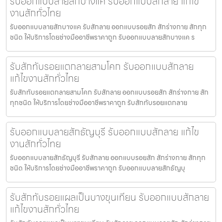
รับออกแบบลายสักบางแค รับออกแบบสักลาย แก้ไข
งานสักทั่วไทย
รับออกแบบลายสักบางแค รับสักลาย ออกแบบรอยสัก สักร่างกาย สักทุก
ชนิด ให้บริการโดยช่างมืออาชีพราคาถูก รับออกแบบลายสักบางแค ร
รับสักทับรอยแตกลายสามโคก รับออกแบบสักลาย
แก้ไขงานสักทั่วไทย
รับสักทับรอยแตกลายสามโคก รับสักลาย ออกแบบรอยสัก สักร่างกาย สัก
ทุกชนิด ให้บริการโดยช่างมืออาชีพราคาถูก รับสักทับรอยแตกลาย
รับออกแบบลายสักธัญบุรี รับออกแบบสักลาย แก้ไข
งานสักทั่วไทย
รับออกแบบลายสักธัญบุรี รับสักลาย ออกแบบรอยสัก สักร่างกาย สักทุก
ชนิด ให้บริการโดยช่างมืออาชีพราคาถูก รับออกแบบลายสักธัญบุ
รับสักทับรอยแผลเป็นบางขุนเทียน รับออกแบบสักลาย
แก้ไขงานสักทั่วไทย