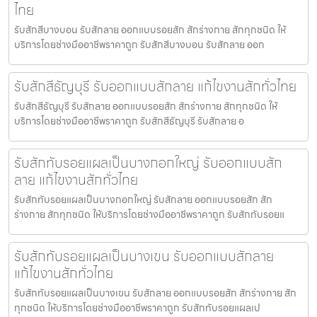
ไทย
รับสักสีบางบอน รับสักลาย ออกแบบรอยสัก สักร่างกาย สักทุกชนิด ให้
บริการโดยช่างมืออาชีพราคาถูก รับสักสีบางบอน รับสักลาย ออก
รับสักสีธัญบุรี รับออกแบบสักลาย แก้ไขงานสักทั่วไทย
รับสักสีธัญบุรี รับสักลาย ออกแบบรอยสัก สักร่างกาย สักทุกชนิด ให้
บริการโดยช่างมืออาชีพราคาถูก รับสักสีธัญบุรี รับสักลาย อ
รับสักทับรอยแผลเป็นบางกอกใหญ่ รับออกแบบสัก
ลาย แก้ไขงานสักทั่วไทย
รับสักทับรอยแผลเป็นบางกอกใหญ่ รับสักลาย ออกแบบรอยสัก สัก
ร่างกาย สักทุกชนิด ให้บริการโดยช่างมืออาชีพราคาถูก รับสักทับรอยแ
รับสักทับรอยแผลเป็นบางเขน รับออกแบบสักลาย
แก้ไขงานสักทั่วไทย
รับสักทับรอยแผลเป็นบางเขน รับสักลาย ออกแบบรอยสัก สักร่างกาย สัก
ทุกชนิด ให้บริการโดยช่างมืออาชีพราคาถูก รับสักทับรอยแผลเป