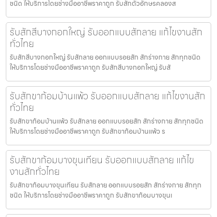
ชนิด ให้บริการโดยช่างมืออาชีพราคาถูก รับสักตัวอักษรคลองส
รับสักสีบางกอกใหญ่ รับออกแบบสักลาย แก้ไขงานสัก
ทั่วไทย
รับสักสีบางกอกใหญ่ รับสักลาย ออกแบบรอยสัก สักร่างกาย สักทุกชนิด
ให้บริการโดยช่างมืออาชีพราคาถูก รับสักสีบางกอกใหญ่ รับสั
รับสักขาก้อมบ้านแพ้ว รับออกแบบสักลาย แก้ไขงานสัก
ทั่วไทย
รับสักขาก้อมบ้านแพ้ว รับสักลาย ออกแบบรอยสัก สักร่างกาย สักทุกชนิด
ให้บริการโดยช่างมืออาชีพราคาถูก รับสักขาก้อมบ้านแพ้ว ร
รับสักขาก้อมบางขุนเทียน รับออกแบบสักลาย แก้ไข
งานสักทั่วไทย
รับสักขาก้อมบางขุนเทียน รับสักลาย ออกแบบรอยสัก สักร่างกาย สักทุก
ชนิด ให้บริการโดยช่างมืออาชีพราคาถูก รับสักขาก้อมบางขุนเ