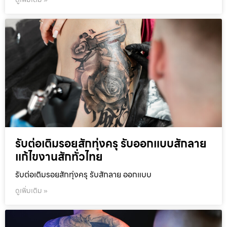
รับต่อเติมรอยสักทุ่งครุ รับออกแบบสักลาย
แก้ไขงานสักทั่วไทย
รับต่อเติมรอยสักทุ่งครุ รับสักลาย ออกแบบ
ดูเพิ่มเติม »