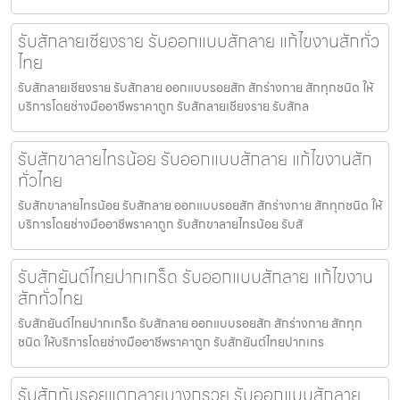
รับสักลายเชียงราย รับออกแบบสักลาย แก้ไขงานสักทั่ว
ไทย
รับสักลายเชียงราย รับสักลาย ออกแบบรอยสัก สักร่างกาย สักทุกชนิด ให้
บริการโดยช่างมืออาชีพราคาถูก รับสักลายเชียงราย รับสักล
รับสักขาลายไทรน้อย รับออกแบบสักลาย แก้ไขงานสัก
ทั่วไทย
รับสักขาลายไทรน้อย รับสักลาย ออกแบบรอยสัก สักร่างกาย สักทุกชนิด ให้
บริการโดยช่างมืออาชีพราคาถูก รับสักขาลายไทรน้อย รับสั
รับสักยันต์ไทยปากเกร็ด รับออกแบบสักลาย แก้ไขงาน
สักทั่วไทย
รับสักยันต์ไทยปากเกร็ด รับสักลาย ออกแบบรอยสัก สักร่างกาย สักทุก
ชนิด ให้บริการโดยช่างมืออาชีพราคาถูก รับสักยันต์ไทยปากเกร
รับสักทับรอยแตกลายบางกรวย รับออกแบบสักลาย