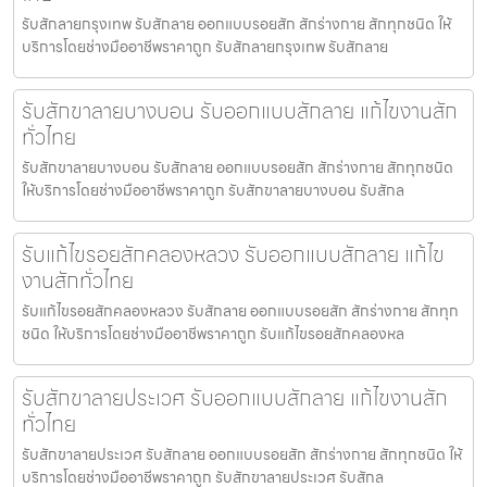
รับสักลายกรุงเทพ รับสักลาย ออกแบบรอยสัก สักร่างกาย สักทุกชนิด ให้
บริการโดยช่างมืออาชีพราคาถูก รับสักลายกรุงเทพ รับสักลาย
รับสักขาลายบางบอน รับออกแบบสักลาย แก้ไขงานสัก
ทั่วไทย
รับสักขาลายบางบอน รับสักลาย ออกแบบรอยสัก สักร่างกาย สักทุกชนิด
ให้บริการโดยช่างมืออาชีพราคาถูก รับสักขาลายบางบอน รับสักล
รับแก้ไขรอยสักคลองหลวง รับออกแบบสักลาย แก้ไข
งานสักทั่วไทย
รับแก้ไขรอยสักคลองหลวง รับสักลาย ออกแบบรอยสัก สักร่างกาย สักทุก
ชนิด ให้บริการโดยช่างมืออาชีพราคาถูก รับแก้ไขรอยสักคลองหล
รับสักขาลายประเวศ รับออกแบบสักลาย แก้ไขงานสัก
ทั่วไทย
รับสักขาลายประเวศ รับสักลาย ออกแบบรอยสัก สักร่างกาย สักทุกชนิด ให้
บริการโดยช่างมืออาชีพราคาถูก รับสักขาลายประเวศ รับสักล