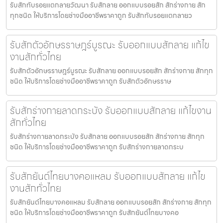
รับสักทับรอยแตกลายวัฒนา รับสักลาย ออกแบบรอยสัก สักร่างกาย สัก
ทุกชนิด ให้บริการโดยช่างมืออาชีพราคาถูก รับสักทับรอยแตกลายว
รับสักตัวอักษรราษฎร์บูรณะ รับออกแบบสักลาย แก้ไข
งานสักทั่วไทย
รับสักตัวอักษรราษฎร์บูรณะ รับสักลาย ออกแบบรอยสัก สักร่างกาย สักทุก
ชนิด ให้บริการโดยช่างมืออาชีพราคาถูก รับสักตัวอักษรราษ
รับสักร่างกายลาดกระบัง รับออกแบบสักลาย แก้ไขงาน
สักทั่วไทย
รับสักร่างกายลาดกระบัง รับสักลาย ออกแบบรอยสัก สักร่างกาย สักทุก
ชนิด ให้บริการโดยช่างมืออาชีพราคาถูก รับสักร่างกายลาดกระบ
รับสักยันต์ไทยบางคอแหลม รับออกแบบสักลาย แก้ไข
งานสักทั่วไทย
รับสักยันต์ไทยบางคอแหลม รับสักลาย ออกแบบรอยสัก สักร่างกาย สักทุก
ชนิด ให้บริการโดยช่างมืออาชีพราคาถูก รับสักยันต์ไทยบางคอ