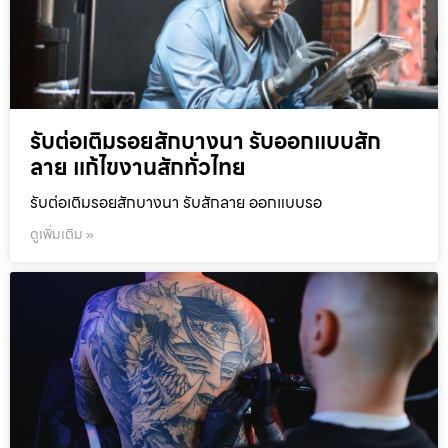
รับต่อเติมรอยสักบางนา รับออกแบบสัก
ลาย แก้ไขงานสักทั่วไทย
รับต่อเติมรอยสักบางนา รับสักลาย ออกแบบรอ
ดูเพิ่มเติม »