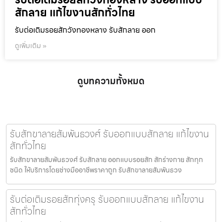
สักลาย แก้ไขงานสักทั่วไทย
รับต่อเติมรอยสักวังทองหลาง รับสักลาย ออก
ดูเพิ่มเติม »
ดูบทความทั้งหมด
รับสักขาลายสัมพันธวงศ์ รับออกแบบสักลาย แก้ไขงาน
สักทั่วไทย
รับสักขาลายสัมพันธวงศ์ รับสักลาย ออกแบบรอยสัก สักร่างกาย สักทุก
ชนิด ให้บริการโดยช่างมืออาชีพราคาถูก รับสักขาลายสัมพันธวง
รับต่อเติมรอยสักทุ่งครุ รับออกแบบสักลาย แก้ไขงาน
สักทั่วไทย