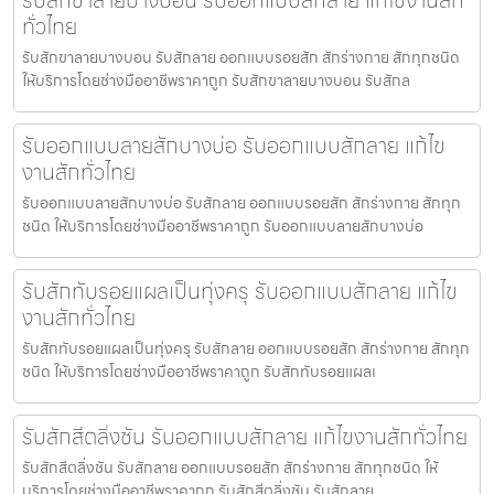
ทั่วไทย
รับสักขาลายบางบอน รับสักลาย ออกแบบรอยสัก สักร่างกาย สักทุกชนิด
ให้บริการโดยช่างมืออาชีพราคาถูก รับสักขาลายบางบอน รับสักล
รับออกแบบลายสักบางบ่อ รับออกแบบสักลาย แก้ไข
งานสักทั่วไทย
รับออกแบบลายสักบางบ่อ รับสักลาย ออกแบบรอยสัก สักร่างกาย สักทุก
ชนิด ให้บริการโดยช่างมืออาชีพราคาถูก รับออกแบบลายสักบางบ่อ
รับสักทับรอยแผลเป็นทุ่งครุ รับออกแบบสักลาย แก้ไข
งานสักทั่วไทย
รับสักทับรอยแผลเป็นทุ่งครุ รับสักลาย ออกแบบรอยสัก สักร่างกาย สักทุก
ชนิด ให้บริการโดยช่างมืออาชีพราคาถูก รับสักทับรอยแผลเ
รับสักสีตลิ่งชัน รับออกแบบสักลาย แก้ไขงานสักทั่วไทย
รับสักสีตลิ่งชัน รับสักลาย ออกแบบรอยสัก สักร่างกาย สักทุกชนิด ให้
บริการโดยช่างมืออาชีพราคาถูก รับสักสีตลิ่งชัน รับสักลาย