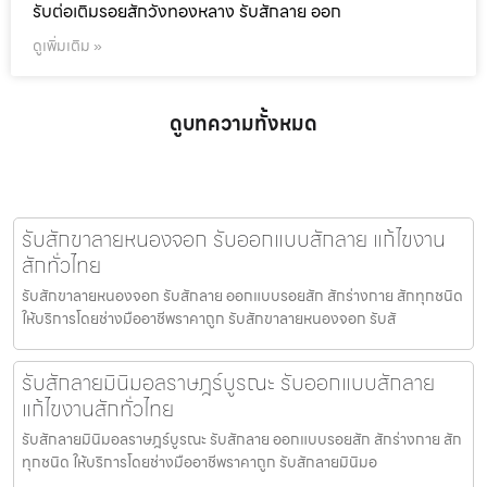
รับต่อเติมรอยสักวังทองหลาง รับสักลาย ออก
ดูเพิ่มเติม »
ดูบทความทั้งหมด
รับสักขาลายหนองจอก รับออกแบบสักลาย แก้ไขงาน
สักทั่วไทย
รับสักขาลายหนองจอก รับสักลาย ออกแบบรอยสัก สักร่างกาย สักทุกชนิด
ให้บริการโดยช่างมืออาชีพราคาถูก รับสักขาลายหนองจอก รับสั
รับสักลายมินิมอลราษฎร์บูรณะ รับออกแบบสักลาย
แก้ไขงานสักทั่วไทย
รับสักลายมินิมอลราษฎร์บูรณะ รับสักลาย ออกแบบรอยสัก สักร่างกาย สัก
ทุกชนิด ให้บริการโดยช่างมืออาชีพราคาถูก รับสักลายมินิมอ