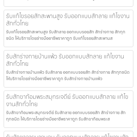
รับแก้ไขรอยสักสะพานสูง รับออกแบบสักลาย แก้ไขงาน
สักทั่วไทย
รับแก้ไขรอยสักสะพานสูง รับสักลาย ออกแบบรอยสัก สักร่างกาย สักทุก
ชนิด ให้บริการโดยช่างมืออาชีพราคาถูก รับแก้ไขรอยสักสะพานส
รับสักร่างกายบ้านแพ้ว รับออกแบบสักลาย แก้ไขงาน
สักทั่วไทย
รับสักร่างกายบ้านแพ้ว รับสักลาย ออกแบบรอยสัก สักร่างกาย สักทุกชนิด
ให้บริการโดยช่างมืออาชีพราคาถูก รับสักร่างกายบ้านแพ้ว
รับสักขาก้อมพระสมุทรเจดีย์ รับออกแบบสักลาย แก้ไข
งานสักทั่วไทย
รับสักขาก้อมพระสมุทรเจดีย์ รับสักลาย ออกแบบรอยสัก สักร่างกาย สัก
ทุกชนิด ให้บริการโดยช่างมืออาชีพราคาถูก รับสักขาก้อมพระส
รับสักขาลายบางบอน รับออกแบบสักลาย แก้ไขงานสัก