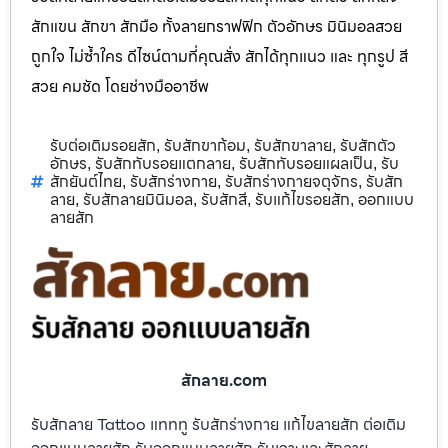
สักแขน สักขา สักมือ ทั้งลายกราฟฟิก ตัวอักษร มินิมอลสวย
ถูกใจ ไม่ซ้ำใคร ดีไซน์ตามที่คุณสั่ง สักได้ทุกแนว และ ทุกรูป สี
สวย คมชัด โดยช่างมืออาชีพ
รับต่อเติมรอยสัก
รับสักขาก้อม
รับสักขาลาย
รับสักตัว
,
,
,
อักษร
รับสักทับรอยแตกลาย
รับสักทับรอยแผลเป็น
รับ
,
,
,
สักยันต์ไทย
รับสักร่างกาย
รับสักร่างกายจตุจักร
รับสัก
,
,
,
ลาย
รับสักลายมินิมอล
รับสักสี
รับแก้ไขรอยสัก
ออกแบบ
,
,
,
,
ลายสัก
สักลาย.com
รับสักลาย Tattoo แทททู รับสักร่างกาย แก้ไขลายสัก ต่อเติม