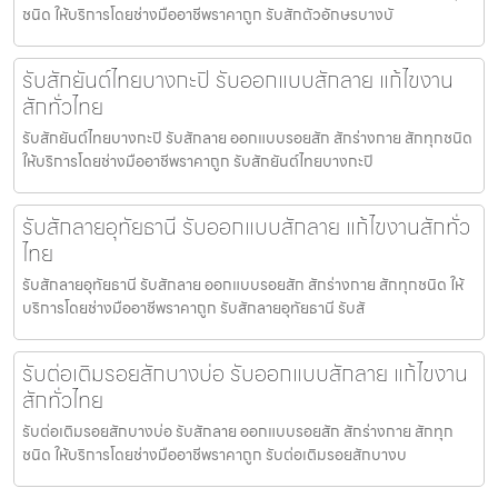
ชนิด ให้บริการโดยช่างมืออาชีพราคาถูก รับสักตัวอักษรบางบั
รับสักยันต์ไทยบางกะปิ รับออกแบบสักลาย แก้ไขงาน
สักทั่วไทย
รับสักยันต์ไทยบางกะปิ รับสักลาย ออกแบบรอยสัก สักร่างกาย สักทุกชนิด
ให้บริการโดยช่างมืออาชีพราคาถูก รับสักยันต์ไทยบางกะปิ
รับสักลายอุทัยธานี รับออกแบบสักลาย แก้ไขงานสักทั่ว
ไทย
รับสักลายอุทัยธานี รับสักลาย ออกแบบรอยสัก สักร่างกาย สักทุกชนิด ให้
บริการโดยช่างมืออาชีพราคาถูก รับสักลายอุทัยธานี รับสั
รับต่อเติมรอยสักบางบ่อ รับออกแบบสักลาย แก้ไขงาน
สักทั่วไทย
รับต่อเติมรอยสักบางบ่อ รับสักลาย ออกแบบรอยสัก สักร่างกาย สักทุก
ชนิด ให้บริการโดยช่างมืออาชีพราคาถูก รับต่อเติมรอยสักบางบ