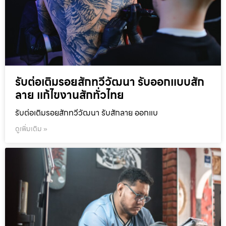
รับต่อเติมรอยสักทวีวัฒนา รับออกแบบสัก
ลาย แก้ไขงานสักทั่วไทย
รับต่อเติมรอยสักทวีวัฒนา รับสักลาย ออกแบ
ดูเพิ่มเติม »