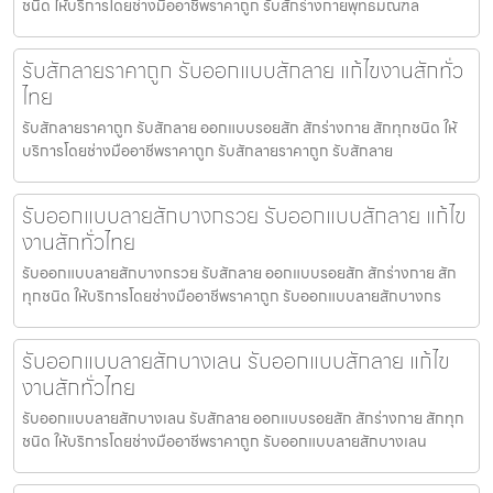
ชนิด ให้บริการโดยช่างมืออาชีพราคาถูก รับสักร่างกายพุทธมณฑล
รับสักลายราคาถูก รับออกแบบสักลาย แก้ไขงานสักทั่ว
ไทย
รับสักลายราคาถูก รับสักลาย ออกแบบรอยสัก สักร่างกาย สักทุกชนิด ให้
บริการโดยช่างมืออาชีพราคาถูก รับสักลายราคาถูก รับสักลาย
รับออกแบบลายสักบางกรวย รับออกแบบสักลาย แก้ไข
งานสักทั่วไทย
รับออกแบบลายสักบางกรวย รับสักลาย ออกแบบรอยสัก สักร่างกาย สัก
ทุกชนิด ให้บริการโดยช่างมืออาชีพราคาถูก รับออกแบบลายสักบางกร
รับออกแบบลายสักบางเลน รับออกแบบสักลาย แก้ไข
งานสักทั่วไทย
รับออกแบบลายสักบางเลน รับสักลาย ออกแบบรอยสัก สักร่างกาย สักทุก
ชนิด ให้บริการโดยช่างมืออาชีพราคาถูก รับออกแบบลายสักบางเลน