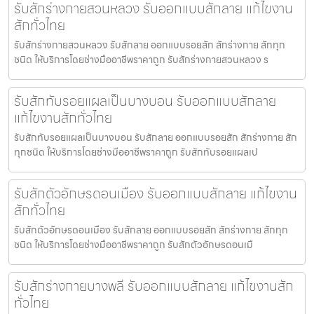
รับสักร่างกายสวนหลวง รับออกแบบสักลาย แก้ไขงาน
สักทั่วไทย
รับสักร่างกายสวนหลวง รับสักลาย ออกแบบรอยสัก สักร่างกาย สักทุก
ชนิด ให้บริการโดยช่างมืออาชีพราคาถูก รับสักร่างกายสวนหลวง ร
รับสักทับรอยแผลเป็นบางบอน รับออกแบบสักลาย
แก้ไขงานสักทั่วไทย
รับสักทับรอยแผลเป็นบางบอน รับสักลาย ออกแบบรอยสัก สักร่างกาย สัก
ทุกชนิด ให้บริการโดยช่างมืออาชีพราคาถูก รับสักทับรอยแผลเป
รับสักตัวอักษรดอนเมือง รับออกแบบสักลาย แก้ไขงาน
สักทั่วไทย
รับสักตัวอักษรดอนเมือง รับสักลาย ออกแบบรอยสัก สักร่างกาย สักทุก
ชนิด ให้บริการโดยช่างมืออาชีพราคาถูก รับสักตัวอักษรดอนเมื
รับสักร่างกายบางพลี รับออกแบบสักลาย แก้ไขงานสัก
ทั่วไทย