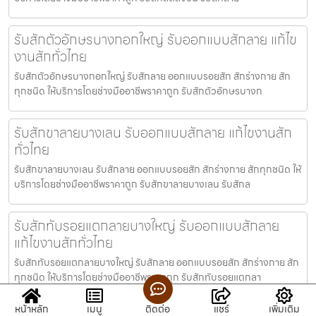
รับสักตัวอักษรบางกอกใหญ่ รับออกแบบสักลาย แก้ไข
งานสักทั่วไทย
รับสักตัวอักษรบางกอกใหญ่ รับสักลาย ออกแบบรอยสัก สักร่างกาย สัก
ทุกชนิด ให้บริการโดยช่างมืออาชีพราคาถูก รับสักตัวอักษรบางก
รับสักขาลายบางเลน รับออกแบบสักลาย แก้ไขงานสัก
ทั่วไทย
รับสักขาลายบางเลน รับสักลาย ออกแบบรอยสัก สักร่างกาย สักทุกชนิด ให้
บริการโดยช่างมืออาชีพราคาถูก รับสักขาลายบางเลน รับสักล
รับสักทับรอยแตกลายบางใหญ่ รับออกแบบสักลาย
แก้ไขงานสักทั่วไทย
รับสักทับรอยแตกลายบางใหญ่ รับสักลาย ออกแบบรอยสัก สักร่างกาย สัก
ทุกชนิด ให้บริการโดยช่างมืออาชีพราคาถูก รับสักทับรอยแตกลา
หน้าหลัก
เมนู
ติดต่อ
แชร์
เพิ่มเติม