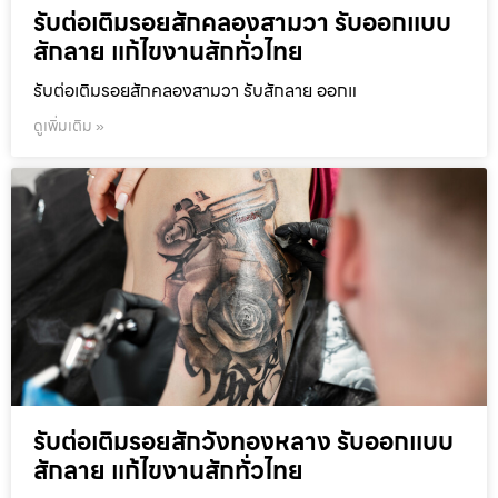
รับต่อเติมรอยสักคลองสามวา รับออกแบบ
สักลาย แก้ไขงานสักทั่วไทย
รับต่อเติมรอยสักคลองสามวา รับสักลาย ออกแ
ดูเพิ่มเติม »
รับต่อเติมรอยสักวังทองหลาง รับออกแบบ
สักลาย แก้ไขงานสักทั่วไทย