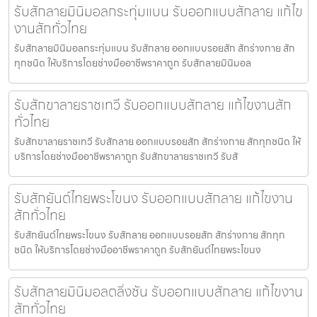
รับสักลายมินิมอลกระทุ่มแบน รับออกแบบสักลาย แก้ไข
งานสักทั่วไทย
รับสักลายมินิมอลกระทุ่มแบน รับสักลาย ออกแบบรอยสัก สักร่างกาย สัก
ทุกชนิด ให้บริการโดยช่างมืออาชีพราคาถูก รับสักลายมินิมอล
รับสักขาลายราชเทวี รับออกแบบสักลาย แก้ไขงานสัก
ทั่วไทย
รับสักขาลายราชเทวี รับสักลาย ออกแบบรอยสัก สักร่างกาย สักทุกชนิด ให้
บริการโดยช่างมืออาชีพราคาถูก รับสักขาลายราชเทวี รับสั
รับสักยันต์ไทยพระโขนง รับออกแบบสักลาย แก้ไขงาน
สักทั่วไทย
รับสักยันต์ไทยพระโขนง รับสักลาย ออกแบบรอยสัก สักร่างกาย สักทุก
ชนิด ให้บริการโดยช่างมืออาชีพราคาถูก รับสักยันต์ไทยพระโขนง
รับสักลายมินิมอลตลิ่งชัน รับออกแบบสักลาย แก้ไขงาน
สักทั่วไทย