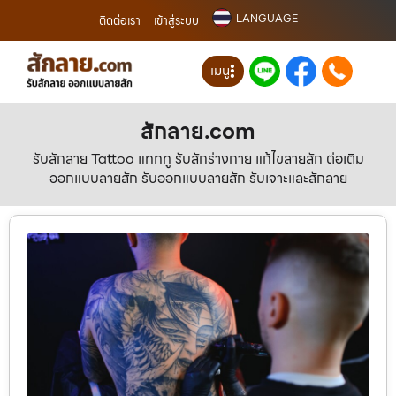
LANGUAGE
ติดต่อเรา
เข้าสู่ระบบ
เมนู
สักลาย.com
รับสักลาย Tattoo แทททู รับสักร่างกาย แก้ไขลายสัก ต่อเติม
ออกแบบลายสัก รับออกแบบลายสัก รับเจาะและสักลาย