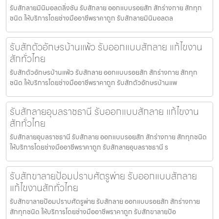
รับสักลายมินิมอลตลิ่งชัน รับสักลาย ออกแบบรอยสัก สักร่างกาย สักทุก
ชนิด ให้บริการโดยช่างมืออาชีพราคาถูก รับสักลายมินิมอลตล
รับสักตัวอักษรบ้านแพ้ว รับออกแบบสักลาย แก้ไขงาน
สักทั่วไทย
รับสักตัวอักษรบ้านแพ้ว รับสักลาย ออกแบบรอยสัก สักร่างกาย สักทุก
ชนิด ให้บริการโดยช่างมืออาชีพราคาถูก รับสักตัวอักษรบ้านแพ
รับสักลายอุบลราชธานี รับออกแบบสักลาย แก้ไขงาน
สักทั่วไทย
รับสักลายอุบลราชธานี รับสักลาย ออกแบบรอยสัก สักร่างกาย สักทุกชนิด
ให้บริการโดยช่างมืออาชีพราคาถูก รับสักลายอุบลราชธานี ร
รับสักขาลายป้อมปราบศัตรูพ่าย รับออกแบบสักลาย
แก้ไขงานสักทั่วไทย
รับสักขาลายป้อมปราบศัตรูพ่าย รับสักลาย ออกแบบรอยสัก สักร่างกาย
สักทุกชนิด ให้บริการโดยช่างมืออาชีพราคาถูก รับสักขาลายป้อ