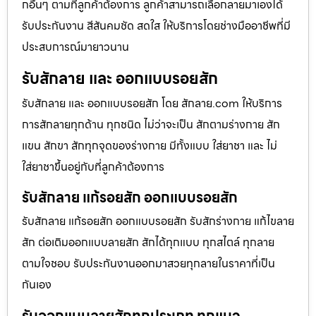
กอื่นๆ ตามที่ลูกค้าต้องการ ลูกค้าสามารถเลือกลายมาเองได้
รับประกันงาน สีสันคมชัด สดใส ให้บริการโดยช่างมืออาชีพที่มี
ประสบการณ์มายาวนาน
รับสักลาย และ ออกแบบรอยสัก
รับสักลาย และ ออกแบบรอยสัก โดย สักลาย.com ให้บริการ
การสักลายทุกด้าน ทุกชนิด ไม่ว่าจะเป็น สักตามร่างกาย สัก
แขน สักขา สักทุกจุดของร่างกาย มีทั้งแบบ ใส่ยาชา และ ไม่
ใส่ยาชาขึ้นอยู่กับที่ลูกค้าต้องการ
รับสักลาย แก้รอยสัก ออกแบบรอยสัก
รับสักลาย แก้รอยสัก ออกแบบรอยสัก รับสักร่างกาย แก้ไขลาย
สัก ต่อเติมออกแบบลายสัก สักได้ทุกแบบ ทุกสไตล์ ทุกลาย
ตามใจชอบ รับประกันงานออกมาสวยทุกลายในราคาที่เป็น
กันเอง
รับออกแบบลายสักทุกประเภท ทุกแนว