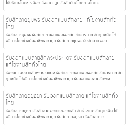
ให้บริการโดยช่างมืออาชีพราคาถูก รับสักยันต์ไทยสามโคก ร
รับสักลายชุมพร รับออกแบบสักลาย แก้ไขงานสักทั่ว
ไทย
รับสักลายชุมพร รับสักลาย ออกแบบรอยสัก สักร่างกาย สักทุกชนิด ให้
บริการโดยช่างมืออาชีพราคาถูก รับสักลายชุมพร รับสักลาย ออก
รับออกแบบลายสักพระประแดง รับออกแบบสักลาย
แก้ไขงานสักทั่วไทย
รับออกแบบลายสักพระประแดง รับสักลาย ออกแบบรอยสัก สักร่างกาย สัก
ทุกชนิด ให้บริการโดยช่างมืออาชีพราคาถูก รับออกแบบลายสักพระ
รับสักลายอยุธยา รับออกแบบสักลาย แก้ไขงานสักทั่ว
ไทย
รับสักลายอยุธยา รับสักลาย ออกแบบรอยสัก สักร่างกาย สักทุกชนิด ให้
บริการโดยช่างมืออาชีพราคาถูก รับสักลายอยุธยา รับสักลาย อ