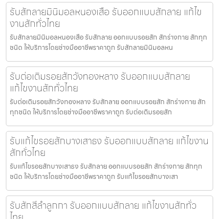
รับสักลายมินิมอลหนองเสือ รับออกแบบสักลาย แก้ไข
งานสักทั่วไทย
รับสักลายมินิมอลหนองเสือ รับสักลาย ออกแบบรอยสัก สักร่างกาย สักทุก
ชนิด ให้บริการโดยช่างมืออาชีพราคาถูก รับสักลายมินิมอลหน
รับต่อเติมรอยสักวังทองหลาง รับออกแบบสักลาย
แก้ไขงานสักทั่วไทย
รับต่อเติมรอยสักวังทองหลาง รับสักลาย ออกแบบรอยสัก สักร่างกาย สัก
ทุกชนิด ให้บริการโดยช่างมืออาชีพราคาถูก รับต่อเติมรอยสัก
รับแก้ไขรอยสักบางเสาธง รับออกแบบสักลาย แก้ไขงาน
สักทั่วไทย
รับแก้ไขรอยสักบางเสาธง รับสักลาย ออกแบบรอยสัก สักร่างกาย สักทุก
ชนิด ให้บริการโดยช่างมืออาชีพราคาถูก รับแก้ไขรอยสักบางเสา
รับสักสีลำลูกกา รับออกแบบสักลาย แก้ไขงานสักทั่ว
ไทย