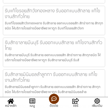
รับแก้ไขรอยสักวังทองหลาง รับออกแบบสักลาย แก้ไข
งานสักทั่วไทย
รับแก้ไขรอยสักวังทองหลาง รับสักลาย ออกแบบรอยสัก สักร่างกาย สักทุก
ชนิด ให้บริการโดยช่างมืออาชีพราคาถูก รับแก้ไขรอยสักวังท
รับสักขาลายมีนบุรี รับออกแบบสักลาย แก้ไขงานสักทั่ว
ไทย
รับสักขาลายมีนบุรี รับสักลาย ออกแบบรอยสัก สักร่างกาย สักทุกชนิด ให้
บริการโดยช่างมืออาชีพราคาถูก รับสักขาลายมีนบุรี รับสั
รับสักลายมินิมอลลำลูกกา รับออกแบบสักลาย แก้ไข
งานสักทั่วไทย
รับสักลายมินิมอลลำลูกกา รับสักลาย ออกแบบรอยสัก สักร่างกาย สักทุก
ชนิด ให้บริการโดยช่างมืออาชีพราคาถูก รับสักลายมินิมอลลำล
รับสักขาก้อมคลองสามวา รับออกแบบสักลาย แก้ไข
หน้าหลัก
เมนู
ติดต่อ
แชร์
เพิ่มเติม