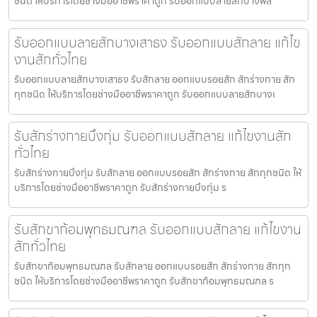
ชนิด ให้บริการโดยช่างมืออาชีพราคาถูก รับออกแบบลายสักบางพลี
รับออกแบบลายสักบางเสาธง รับออกแบบสักลาย แก้ไข
งานสักทั่วไทย
รับออกแบบลายสักบางเสาธง รับสักลาย ออกแบบรอยสัก สักร่างกาย สัก
ทุกชนิด ให้บริการโดยช่างมืออาชีพราคาถูก รับออกแบบลายสักบางเ
รับสักร่างกายบึงกุ่ม รับออกแบบสักลาย แก้ไขงานสัก
ทั่วไทย
รับสักร่างกายบึงกุ่ม รับสักลาย ออกแบบรอยสัก สักร่างกาย สักทุกชนิด ให้
บริการโดยช่างมืออาชีพราคาถูก รับสักร่างกายบึงกุ่ม ร
รับสักขาก้อมพุทธมณฑล รับออกแบบสักลาย แก้ไขงาน
สักทั่วไทย
รับสักขาก้อมพุทธมณฑล รับสักลาย ออกแบบรอยสัก สักร่างกาย สักทุก
ชนิด ให้บริการโดยช่างมืออาชีพราคาถูก รับสักขาก้อมพุทธมณฑล ร