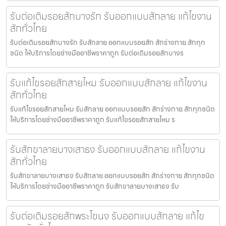
รับต่อเติมรอยสักบางรัก รับออกแบบสักลาย แก้ไขงาน
สักทั่วไทย
รับต่อเติมรอยสักบางรัก รับสักลาย ออกแบบรอยสัก สักร่างกาย สักทุก
ชนิด ให้บริการโดยช่างมืออาชีพราคาถูก รับต่อเติมรอยสักบางร
รับแก้ไขรอยสักสายไหม รับออกแบบสักลาย แก้ไขงาน
สักทั่วไทย
รับแก้ไขรอยสักสายไหม รับสักลาย ออกแบบรอยสัก สักร่างกาย สักทุกชนิด
ให้บริการโดยช่างมืออาชีพราคาถูก รับแก้ไขรอยสักสายไหม ร
รับสักขาลายบางเสาธง รับออกแบบสักลาย แก้ไขงาน
สักทั่วไทย
รับสักขาลายบางเสาธง รับสักลาย ออกแบบรอยสัก สักร่างกาย สักทุกชนิด
ให้บริการโดยช่างมืออาชีพราคาถูก รับสักขาลายบางเสาธง รับ
รับต่อเติมรอยสักพระโขนง รับออกแบบสักลาย แก้ไข