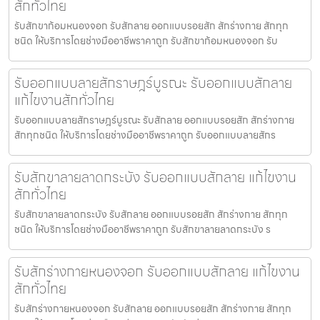
สักทั่วไทย
รับสักขาก้อมหนองจอก รับสักลาย ออกแบบรอยสัก สักร่างกาย สักทุก
ชนิด ให้บริการโดยช่างมืออาชีพราคาถูก รับสักขาก้อมหนองจอก รับ
รับออกแบบลายสักราษฎร์บูรณะ รับออกแบบสักลาย
แก้ไขงานสักทั่วไทย
รับออกแบบลายสักราษฎร์บูรณะ รับสักลาย ออกแบบรอยสัก สักร่างกาย
สักทุกชนิด ให้บริการโดยช่างมืออาชีพราคาถูก รับออกแบบลายสักร
รับสักขาลายลาดกระบัง รับออกแบบสักลาย แก้ไขงาน
สักทั่วไทย
รับสักขาลายลาดกระบัง รับสักลาย ออกแบบรอยสัก สักร่างกาย สักทุก
ชนิด ให้บริการโดยช่างมืออาชีพราคาถูก รับสักขาลายลาดกระบัง ร
รับสักร่างกายหนองจอก รับออกแบบสักลาย แก้ไขงาน
สักทั่วไทย
รับสักร่างกายหนองจอก รับสักลาย ออกแบบรอยสัก สักร่างกาย สักทุก