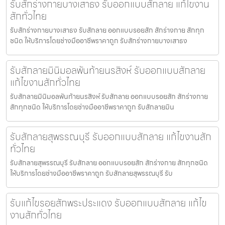
รับสักร่างกายบางเสาธง รับออกแบบสักลาย แก้ไขงาน
สักทั่วไทย
รับสักร่างกายบางเสาธง รับสักลาย ออกแบบรอยสัก สักร่างกาย สักทุก
ชนิด ให้บริการโดยช่างมืออาชีพราคาถูก รับสักร่างกายบางเสาธง
รับสักลายมินิมอลพันท้ายนรสิงห์ รับออกแบบสักลาย
แก้ไขงานสักทั่วไทย
รับสักลายมินิมอลพันท้ายนรสิงห์ รับสักลาย ออกแบบรอยสัก สักร่างกาย
สักทุกชนิด ให้บริการโดยช่างมืออาชีพราคาถูก รับสักลายมิน
รับสักลายสุพรรณบุรี รับออกแบบสักลาย แก้ไขงานสัก
ทั่วไทย
รับสักลายสุพรรณบุรี รับสักลาย ออกแบบรอยสัก สักร่างกาย สักทุกชนิด
ให้บริการโดยช่างมืออาชีพราคาถูก รับสักลายสุพรรณบุรี รับ
รับแก้ไขรอยสักพระประแดง รับออกแบบสักลาย แก้ไข
งานสักทั่วไทย