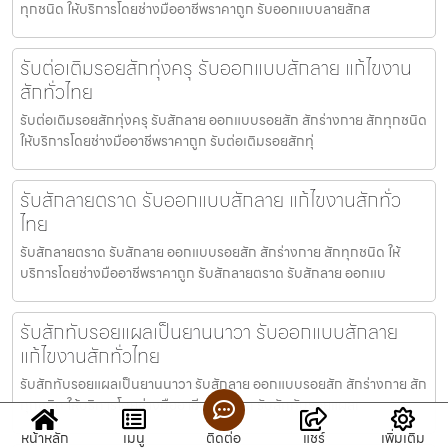
ทุกชนิด ให้บริการโดยช่างมืออาชีพราคาถูก รับออกแบบลายสักส
รับต่อเติมรอยสักทุ่งครุ รับออกแบบสักลาย แก้ไขงาน
สักทั่วไทย
รับต่อเติมรอยสักทุ่งครุ รับสักลาย ออกแบบรอยสัก สักร่างกาย สักทุกชนิด
ให้บริการโดยช่างมืออาชีพราคาถูก รับต่อเติมรอยสักทุ่
รับสักลายตราด รับออกแบบสักลาย แก้ไขงานสักทั่ว
ไทย
รับสักลายตราด รับสักลาย ออกแบบรอยสัก สักร่างกาย สักทุกชนิด ให้
บริการโดยช่างมืออาชีพราคาถูก รับสักลายตราด รับสักลาย ออกแบ
รับสักทับรอยแผลเป็นยานนาวา รับออกแบบสักลาย
แก้ไขงานสักทั่วไทย
รับสักทับรอยแผลเป็นยานนาวา รับสักลาย ออกแบบรอยสัก สักร่างกาย สัก
ทุกชนิด ให้บริการโดยช่างมืออาชีพราคาถูก รับสักทับรอยแผลเ
หน้าหลัก
เมนู
ติดต่อ
แชร์
เพิ่มเติม