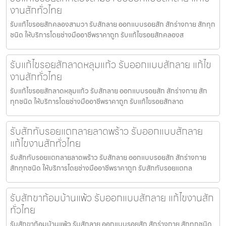
งานสักทั่วไทย
รับแก้ไขรอยสักคลองสามวา รับสักลาย ออกแบบรอยสัก สักร่างกาย สักทุก
ชนิด ให้บริการโดยช่างมืออาชีพราคาถูก รับแก้ไขรอยสักคลองส
รับแก้ไขรอยสักลาดหลุมแก้ว รับออกแบบสักลาย แก้ไข
งานสักทั่วไทย
รับแก้ไขรอยสักลาดหลุมแก้ว รับสักลาย ออกแบบรอยสัก สักร่างกาย สัก
ทุกชนิด ให้บริการโดยช่างมืออาชีพราคาถูก รับแก้ไขรอยสักลาด
รับสักทับรอยแตกลายลาดพร้าว รับออกแบบสักลาย
แก้ไขงานสักทั่วไทย
รับสักทับรอยแตกลายลาดพร้าว รับสักลาย ออกแบบรอยสัก สักร่างกาย
สักทุกชนิด ให้บริการโดยช่างมืออาชีพราคาถูก รับสักทับรอยแตกล
รับสักขาก้อมบ้านแพ้ว รับออกแบบสักลาย แก้ไขงานสัก
ทั่วไทย
รับสักขาก้อมบ้านแพ้ว รับสักลาย ออกแบบรอยสัก สักร่างกาย สักทุกชนิด