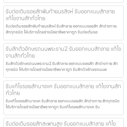
รับต่อเติมรอยสักพันท้ายนรสิงห์ รับออกแบบสักลาย
แก้ไขงานสักทั่วไทย
รับต่อเติมรอยสักพันท้ายนรสิงห์ รับสักลาย ออกแบบรอยสัก สักร่างกาย
สักทุกชนิด ให้บริการโดยช่างมืออาชีพราคาถูก รับต่อเติมรอ
รับสักตัวอักษรถนนพระราม2 รับออกแบบสักลาย แก้ไข
งานสักทั่วไทย
รับสักตัวอักษรถนนพระราม2 รับสักลาย ออกแบบรอยสัก สักร่างกาย สัก
ทุกชนิด ให้บริการโดยช่างมืออาชีพราคาถูก รับสักตัวอักษรถนนพ
รับแก้ไขรอยสักบางแค รับออกแบบสักลาย แก้ไขงานสัก
ทั่วไทย
รับแก้ไขรอยสักบางแค รับสักลาย ออกแบบรอยสัก สักร่างกาย สักทุกชนิด
ให้บริการโดยช่างมืออาชีพราคาถูก รับแก้ไขรอยสักบางแค รับ
รับต่อเติมรอยสักสะพานสูง รับออกแบบสักลาย แก้ไข