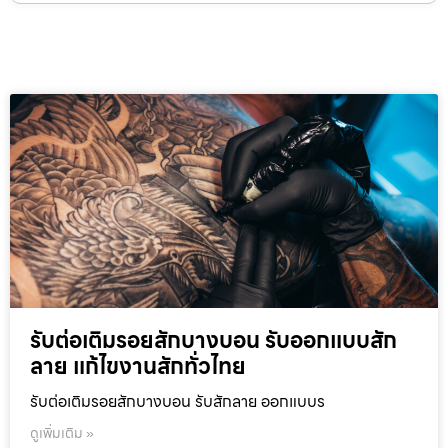
รับต่อเติมรอยสักบางบอน รับออกแบบสัก
ลาย แก้ไขงานสักทั่วไทย
รับต่อเติมรอยสักบางบอน รับสักลาย ออกแบบร
ดูเพิ่มเติม »