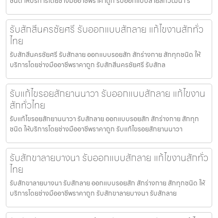
ชนิด ให้บริการโดยช่างมืออาชีพราคาถูก รับออกแบบลายสักวัฒนา ร
รับสักสีนครชัยศรี รับออกแบบสักลาย แก้ไขงานสักทั่ว
ไทย
รับสักสีนครชัยศรี รับสักลาย ออกแบบรอยสัก สักร่างกาย สักทุกชนิด ให้
บริการโดยช่างมืออาชีพราคาถูก รับสักสีนครชัยศรี รับสักล
รับแก้ไขรอยสักยานนาวา รับออกแบบสักลาย แก้ไขงาน
สักทั่วไทย
รับแก้ไขรอยสักยานนาวา รับสักลาย ออกแบบรอยสัก สักร่างกาย สักทุก
ชนิด ให้บริการโดยช่างมืออาชีพราคาถูก รับแก้ไขรอยสักยานนาวา
รับสักขาลายบางนา รับออกแบบสักลาย แก้ไขงานสักทั่ว
ไทย
รับสักขาลายบางนา รับสักลาย ออกแบบรอยสัก สักร่างกาย สักทุกชนิด ให้
บริการโดยช่างมืออาชีพราคาถูก รับสักขาลายบางนา รับสักลาย