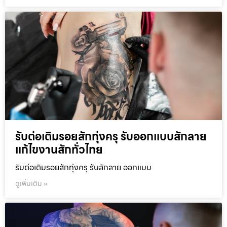
รับต่อเติมรอยสักทุ่งครุ รับออกแบบสักลาย
แก้ไขงานสักทั่วไทย
รับต่อเติมรอยสักทุ่งครุ รับสักลาย ออกแบบ
ดูเพิ่มเติม »