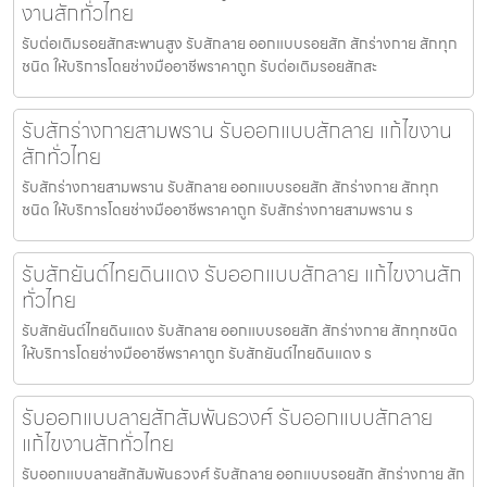
งานสักทั่วไทย
รับต่อเติมรอยสักสะพานสูง รับสักลาย ออกแบบรอยสัก สักร่างกาย สักทุก
ชนิด ให้บริการโดยช่างมืออาชีพราคาถูก รับต่อเติมรอยสักสะ
รับสักร่างกายสามพราน รับออกแบบสักลาย แก้ไขงาน
สักทั่วไทย
รับสักร่างกายสามพราน รับสักลาย ออกแบบรอยสัก สักร่างกาย สักทุก
ชนิด ให้บริการโดยช่างมืออาชีพราคาถูก รับสักร่างกายสามพราน ร
รับสักยันต์ไทยดินแดง รับออกแบบสักลาย แก้ไขงานสัก
ทั่วไทย
รับสักยันต์ไทยดินแดง รับสักลาย ออกแบบรอยสัก สักร่างกาย สักทุกชนิด
ให้บริการโดยช่างมืออาชีพราคาถูก รับสักยันต์ไทยดินแดง ร
รับออกแบบลายสักสัมพันธวงศ์ รับออกแบบสักลาย
แก้ไขงานสักทั่วไทย
รับออกแบบลายสักสัมพันธวงศ์ รับสักลาย ออกแบบรอยสัก สักร่างกาย สัก