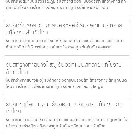
รับสักลายสนามบินสุวรรณภูมิ รับสักลาย ออกแบบรอยสัก สักร่างกาย สัก
ทุกชนิด ให้บริการโดยช่างมืออาชีพราคาถูก รับสักลายสนามบิน
รับสักทับรอยแตกลายนครชัยศรี รับออกแบบสักลาย
แก้ไขงานสักทั่วไทย
รับสักทับรอยแตกลายนครชัยศรี รับสักลาย ออกแบบรอยสัก สักร่างกาย
สักทุกชนิด ให้บริการโดยช่างมืออาชีพราคาถูก รับสักทับรอยแตก
รับสักร่างกายบางใหญ่ รับออกแบบสักลาย แก้ไขงาน
สักทั่วไทย
รับสักร่างกายบางใหญ่ รับสักลาย ออกแบบรอยสัก สักร่างกาย สักทุกชนิด
ให้บริการโดยช่างมืออาชีพราคาถูก รับสักร่างกายบางใหญ่ ร
รับสักขาก้อมบางนา รับออกแบบสักลาย แก้ไขงานสัก
ทั่วไทย
รับสักขาก้อมบางนา รับสักลาย ออกแบบรอยสัก สักร่างกาย สักทุกชนิด ให้
บริการโดยช่างมืออาชีพราคาถูก รับสักขาก้อมบางนา รับสักล