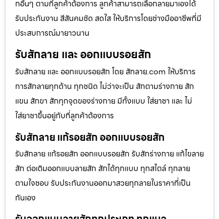
กอื่นๆ ตามที่ลูกค้าต้องการ ลูกค้าสามารถเลือกลายมาเองได้
รับประกันงาน สีสันคมชัด สดใส ให้บริการโดยช่างมืออาชีพที่มี
ประสบการณ์มายาวนาน
รับสักลาย และ ออกแบบรอยสัก
รับสักลาย และ ออกแบบรอยสัก โดย สักลาย.com ให้บริการ
การสักลายทุกด้าน ทุกชนิด ไม่ว่าจะเป็น สักตามร่างกาย สัก
แขน สักขา สักทุกจุดของร่างกาย มีทั้งแบบ ใส่ยาชา และ ไม่
ใส่ยาชาขึ้นอยู่กับที่ลูกค้าต้องการ
รับสักลาย แก้รอยสัก ออกแบบรอยสัก
รับสักลาย แก้รอยสัก ออกแบบรอยสัก รับสักร่างกาย แก้ไขลาย
สัก ต่อเติมออกแบบลายสัก สักได้ทุกแบบ ทุกสไตล์ ทุกลาย
ตามใจชอบ รับประกันงานออกมาสวยทุกลายในราคาที่เป็น
กันเอง
รับออกแบบลายสักทุกประเภท ทุกแนว