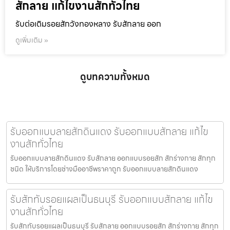
สักลาย แก้ไขงานสักทั่วไทย
รับต่อเติมรอยสักวังทองหลาง รับสักลาย ออก
ดูเพิ่มเติม »
ดูบทความทั้งหมด
รับออกแบบลายสักดินแดง รับออกแบบสักลาย แก้ไข
งานสักทั่วไทย
รับออกแบบลายสักดินแดง รับสักลาย ออกแบบรอยสัก สักร่างกาย สักทุก
ชนิด ให้บริการโดยช่างมืออาชีพราคาถูก รับออกแบบลายสักดินแดง
รับสักทับรอยแผลเป็นธนบุรี รับออกแบบสักลาย แก้ไข
งานสักทั่วไทย
รับสักทับรอยแผลเป็นธนบุรี รับสักลาย ออกแบบรอยสัก สักร่างกาย สักทุก