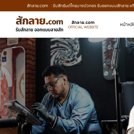
สักลาย.com
: รับสักยันต์ไทยบางบัวทอง รับออกแบบสักลาย แก้
สักลาย.com
หน้าหล
OFFICIAL WEBSITE