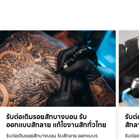
รับต่อเติมรอยสักบางบอน รับ
รับต
ออกแบบสักลาย แก้ไขงานสักทั่วไทย
สักล
รับต่อเติมรอยสักบางบอน รับสักลาย ออกแบบร
รับต่อ