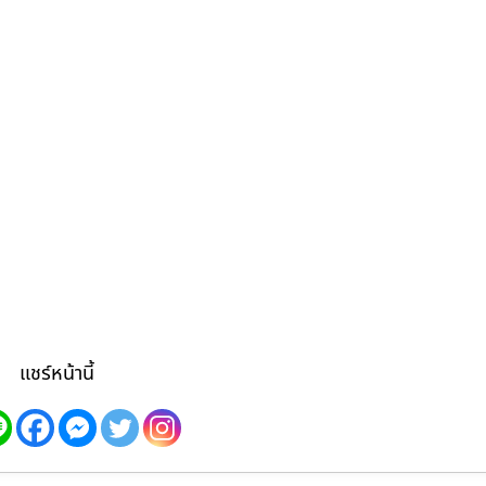
แชร์หน้านี้