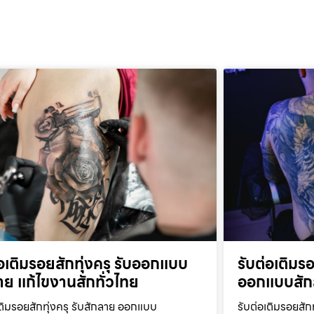
่อเติมรอยสักทุ่งครุ รับออกแบบ
รับต่อเติมร
าย แก้ไขงานสักทั่วไทย
ออกแบบสักล
เติมรอยสักทุ่งครุ รับสักลาย ออกแบบ
รับต่อเติมรอยสั