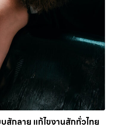
บสักลาย แก้ไขงานสักทั่วไทย