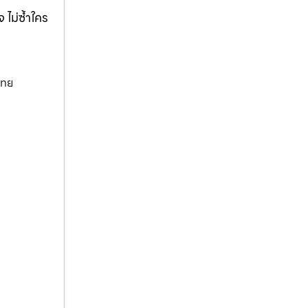
 ไม่ซ้ำใคร
ไทย