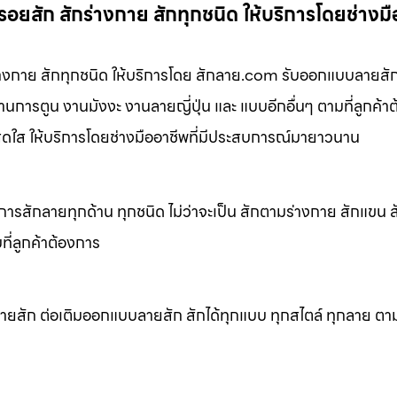
อยสัก สักร่างกาย สักทุกชนิด ให้บริการโดยช่างม
างกาย สักทุกชนิด ให้บริการโดย สักลาย.com รับออกแบบลายสั
การตูน งานมังงะ งานลายญี่ปุ่น และ แบบอีกอื่นๆ ตามที่ลูกค้า
สดใส ให้บริการโดยช่างมืออาชีพที่มีประสบการณ์มายาวนาน
รสักลายทุกด้าน ทุกชนิด ไม่ว่าจะเป็น สักตามร่างกาย สักแขน ส
บที่ลูกค้าต้องการ
ลายสัก ต่อเติมออกแบบลายสัก สักได้ทุกแบบ ทุกสไตล์ ทุกลาย ต