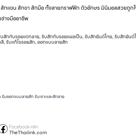
 สักแขน สักขา สักมือ ทั้งลายกราฟฟิก ตัวอักษร มินิมอลสวยถูกใจ
ยช่างมืออาชีพ
รับสักทับรอยแตกลาย
รับสักทับรอยแผลเป็น
รับสักยันต์ไทย
รับสักยันต์
,
,
,
กสี
รับแก้ไขรอยสัก
ออกแบบลายสัก
,
,
ัก รับออกแบบลายสัก รับเจาะและสักลาย
Facebook คลิก
TheThailink.com