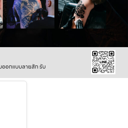
รับออกแบบลายสัก รับ