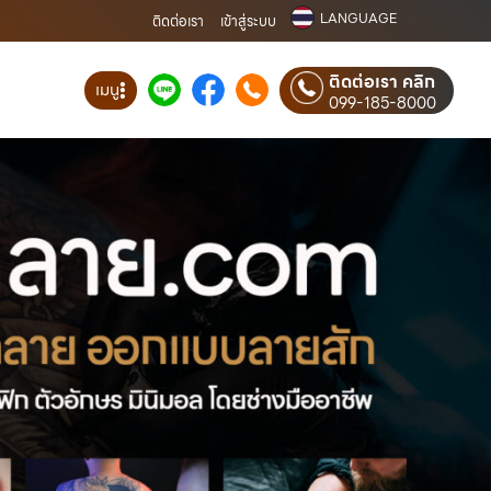
LANGUAGE
ติดต่อเรา
เข้าสู่ระบบ
ติดต่อเรา คลิก
เมนู
099-185-8000