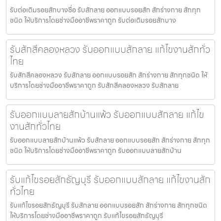
รับต่อเติมรอยสักบางซื่อ รับสักลาย ออกแบบรอยสัก สักร่างกาย สักทุก
ชนิด ให้บริการโดยช่างมืออาชีพราคาถูก รับต่อเติมรอยสักบาง
รับสักสีคลองหลวง รับออกแบบสักลาย แก้ไขงานสักทั่ว
ไทย
รับสักสีคลองหลวง รับสักลาย ออกแบบรอยสัก สักร่างกาย สักทุกชนิด ให้
บริการโดยช่างมืออาชีพราคาถูก รับสักสีคลองหลวง รับสักลาย
รับออกแบบลายสักบ้านแพ้ว รับออกแบบสักลาย แก้ไข
งานสักทั่วไทย
รับออกแบบลายสักบ้านแพ้ว รับสักลาย ออกแบบรอยสัก สักร่างกาย สักทุก
ชนิด ให้บริการโดยช่างมืออาชีพราคาถูก รับออกแบบลายสักบ้าน
รับแก้ไขรอยสักธัญบุรี รับออกแบบสักลาย แก้ไขงานสัก
ทั่วไทย
รับแก้ไขรอยสักธัญบุรี รับสักลาย ออกแบบรอยสัก สักร่างกาย สักทุกชนิด
ให้บริการโดยช่างมืออาชีพราคาถูก รับแก้ไขรอยสักธัญบุรี