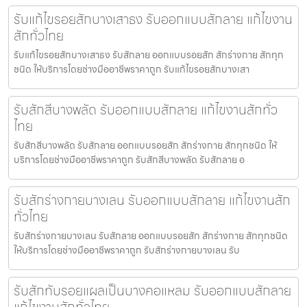
รับแก้ไขรอยสักบางเสาธง รับออกแบบสักลาย แก้ไขงาน
สักทั่วไทย
รับแก้ไขรอยสักบางเสาธง รับสักลาย ออกแบบรอยสัก สักร่างกาย สักทุก
ชนิด ให้บริการโดยช่างมืออาชีพราคาถูก รับแก้ไขรอยสักบางเสา
รับสักสีบางพลัด รับออกแบบสักลาย แก้ไขงานสักทั่ว
ไทย
รับสักสีบางพลัด รับสักลาย ออกแบบรอยสัก สักร่างกาย สักทุกชนิด ให้
บริการโดยช่างมืออาชีพราคาถูก รับสักสีบางพลัด รับสักลาย อ
รับสักร่างกายบางเลน รับออกแบบสักลาย แก้ไขงานสัก
ทั่วไทย
รับสักร่างกายบางเลน รับสักลาย ออกแบบรอยสัก สักร่างกาย สักทุกชนิด
ให้บริการโดยช่างมืออาชีพราคาถูก รับสักร่างกายบางเลน รับ
รับสักทับรอยแผลเป็นบางคอแหลม รับออกแบบสักลาย
แก้ไขงานสักทั่วไทย