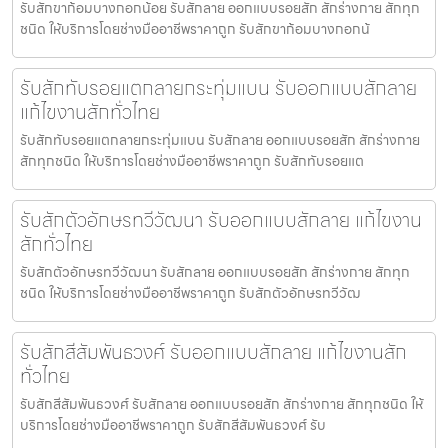
รับสักขาก้อมบางกอกน้อย รับสักลาย ออกแบบรอยสัก สักร่างกาย สักทุก
ชนิด ให้บริการโดยช่างมืออาชีพราคาถูก รับสักขาก้อมบางกอกน้
รับสักทับรอยแตกลายกระทุ่มแบน รับออกแบบสักลาย
แก้ไขงานสักทั่วไทย
รับสักทับรอยแตกลายกระทุ่มแบน รับสักลาย ออกแบบรอยสัก สักร่างกาย
สักทุกชนิด ให้บริการโดยช่างมืออาชีพราคาถูก รับสักทับรอยแต
รับสักตัวอักษรทวีวัฒนา รับออกแบบสักลาย แก้ไขงาน
สักทั่วไทย
รับสักตัวอักษรทวีวัฒนา รับสักลาย ออกแบบรอยสัก สักร่างกาย สักทุก
ชนิด ให้บริการโดยช่างมืออาชีพราคาถูก รับสักตัวอักษรทวีวัฒ
รับสักสีสัมพันธวงศ์ รับออกแบบสักลาย แก้ไขงานสัก
ทั่วไทย
รับสักสีสัมพันธวงศ์ รับสักลาย ออกแบบรอยสัก สักร่างกาย สักทุกชนิด ให้
บริการโดยช่างมืออาชีพราคาถูก รับสักสีสัมพันธวงศ์ รับ