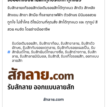
รับสักลายแก้รอยสักต่อเติมรอยสักได้ทุกแนว สักตัว สักหลัง
สักแขน สักขา สักมือ ทั้งลายกราฟฟิก ตัวอักษร มินิมอลสวย
ถูกใจ ไม่ซ้ำใคร ดีไซน์ตามที่คุณสั่ง สักได้ทุกแนว และ ทุกรูป สี
สวย คมชัด โดยช่างมืออาชีพ
รับต่อเติมรอยสัก
รับสักขาก้อม
รับสักขาลาย
รับสักตัว
,
,
,
อักษร
รับสักทับรอยแตกลาย
รับสักทับรอยแผลเป็น
รับ
,
,
,
สักยันต์ไทย
รับสักยันต์ไทยบางซื่อ
รับสักร่างกาย
รับสัก
,
,
,
ลาย
รับสักลายมินิมอล
รับสักสี
รับแก้ไขรอยสัก
ออกแบบ
,
,
,
,
ลายสัก
สักลาย.com