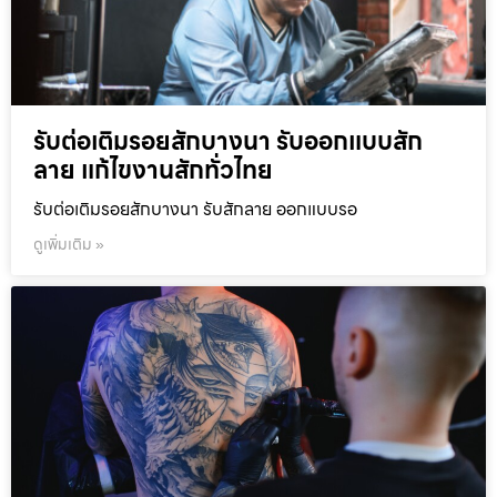
รับต่อเติมรอยสักบางนา รับออกแบบสัก
ลาย แก้ไขงานสักทั่วไทย
รับต่อเติมรอยสักบางนา รับสักลาย ออกแบบรอ
ดูเพิ่มเติม »