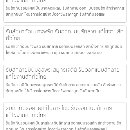
รับสักทับรอยแผลเป็นบางคอแหลม รับสักลาย ออกแบบรอยสัก สักร่างกาย
สักทุกชนิด ให้บริการโดยช่างมืออาชีพราคาถูก รับสักทับรอยแผ
รับสักขาก้อมบางพลัด รับออกแบบสักลาย แก้ไขงานสัก
ทั่วไทย
รับสักขาก้อมบางพลัด รับสักลาย ออกแบบรอยสัก สักร่างกาย สักทุกชนิด
ให้บริการโดยช่างมืออาชีพราคาถูก รับสักขาก้อมบางพลัด รับ
รับสักลายมินิมอลพระสมุทรเจดีย์ รับออกแบบสักลาย
แก้ไขงานสักทั่วไทย
รับสักลายมินิมอลพระสมุทรเจดีย์ รับสักลาย ออกแบบรอยสัก สักร่างกาย
สักทุกชนิด ให้บริการโดยช่างมืออาชีพราคาถูก รับสักลายมิน
รับสักทับรอยแผลเป็นสายไหม รับออกแบบสักลาย
แก้ไขงานสักทั่วไทย
รับสักทับรอยแผลเป็นสายไหม รับสักลาย ออกแบบรอยสัก สักร่างกาย สัก
ทุกชนิด ให้บริการโดยช่างมืออาชีพราคาถูก รับสักทับรอยแผลเป