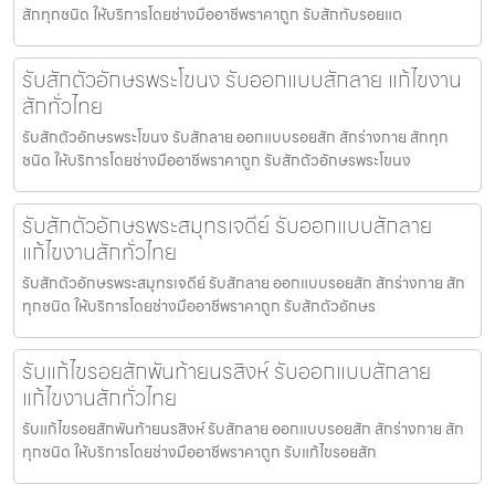
สักทุกชนิด ให้บริการโดยช่างมืออาชีพราคาถูก รับสักทับรอยแต
รับสักตัวอักษรพระโขนง รับออกแบบสักลาย แก้ไขงาน
สักทั่วไทย
รับสักตัวอักษรพระโขนง รับสักลาย ออกแบบรอยสัก สักร่างกาย สักทุก
ชนิด ให้บริการโดยช่างมืออาชีพราคาถูก รับสักตัวอักษรพระโขนง
รับสักตัวอักษรพระสมุทรเจดีย์ รับออกแบบสักลาย
แก้ไขงานสักทั่วไทย
รับสักตัวอักษรพระสมุทรเจดีย์ รับสักลาย ออกแบบรอยสัก สักร่างกาย สัก
ทุกชนิด ให้บริการโดยช่างมืออาชีพราคาถูก รับสักตัวอักษร
รับแก้ไขรอยสักพันท้ายนรสิงห์ รับออกแบบสักลาย
แก้ไขงานสักทั่วไทย
รับแก้ไขรอยสักพันท้ายนรสิงห์ รับสักลาย ออกแบบรอยสัก สักร่างกาย สัก
ทุกชนิด ให้บริการโดยช่างมืออาชีพราคาถูก รับแก้ไขรอยสัก