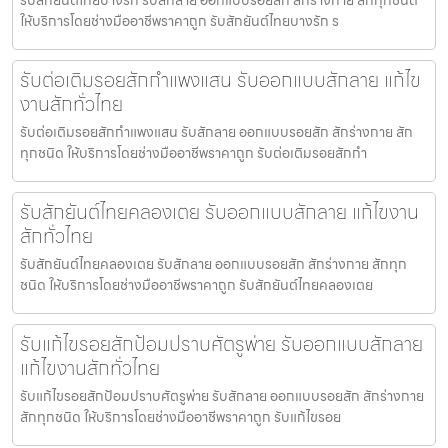
ให้บริการโดยช่างมืออาชีพราคาถูก รับสักยันต์ไทยบางรัก ร
รับต่อเติมรอยสักกำแพงแสน รับออกแบบสักลาย แก้ไข
งานสักทั่วไทย
รับต่อเติมรอยสักกำแพงแสน รับสักลาย ออกแบบรอยสัก สักร่างกาย สัก
ทุกชนิด ให้บริการโดยช่างมืออาชีพราคาถูก รับต่อเติมรอยสักกำ
รับสักยันต์ไทยคลองเตย รับออกแบบสักลาย แก้ไขงาน
สักทั่วไทย
รับสักยันต์ไทยคลองเตย รับสักลาย ออกแบบรอยสัก สักร่างกาย สักทุก
ชนิด ให้บริการโดยช่างมืออาชีพราคาถูก รับสักยันต์ไทยคลองเตย
รับแก้ไขรอยสักป้อมปราบศัตรูพ่าย รับออกแบบสักลาย
แก้ไขงานสักทั่วไทย
รับแก้ไขรอยสักป้อมปราบศัตรูพ่าย รับสักลาย ออกแบบรอยสัก สักร่างกาย
สักทุกชนิด ให้บริการโดยช่างมืออาชีพราคาถูก รับแก้ไขรอย