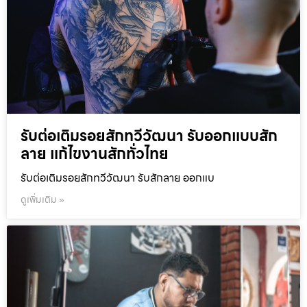
รับต่อเติมรอยสักทวีวัฒนา รับออกแบบสัก
ลาย แก้ไขงานสักทั่วไทย
รับต่อเติมรอยสักทวีวัฒนา รับสักลาย ออกแบ
ดูเพิ่มเติม »