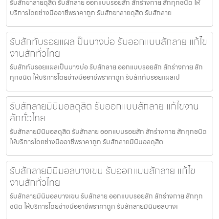
รับสักขาลายดุสิต รับสักลาย ออกแบบรอยสัก สักร่างกาย สักทุกชนิด ให้
บริการโดยช่างมืออาชีพราคาถูก รับสักขาลายดุสิต รับสักลาย
รับสักทับรอยแผลเป็นบางบ่อ รับออกแบบสักลาย แก้ไข
งานสักทั่วไทย
รับสักทับรอยแผลเป็นบางบ่อ รับสักลาย ออกแบบรอยสัก สักร่างกาย สัก
ทุกชนิด ให้บริการโดยช่างมืออาชีพราคาถูก รับสักทับรอยแผลเป
รับสักลายมินิมอลดุสิต รับออกแบบสักลาย แก้ไขงาน
สักทั่วไทย
รับสักลายมินิมอลดุสิต รับสักลาย ออกแบบรอยสัก สักร่างกาย สักทุกชนิด
ให้บริการโดยช่างมืออาชีพราคาถูก รับสักลายมินิมอลดุสิต
รับสักลายมินิมอลบางเขน รับออกแบบสักลาย แก้ไข
งานสักทั่วไทย
รับสักลายมินิมอลบางเขน รับสักลาย ออกแบบรอยสัก สักร่างกาย สักทุก
ชนิด ให้บริการโดยช่างมืออาชีพราคาถูก รับสักลายมินิมอลบางเ