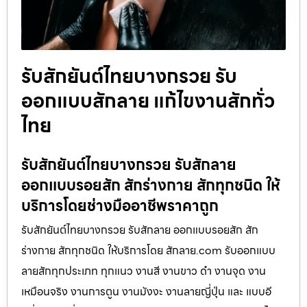
รับสักยันต์ไทยบางกรวย รับ
ออกแบบสักลาย แก้ไขงานสักทั่ว
ไทย
รับสักยันต์ไทยบางกรวย รับสักลาย
ออกแบบรอยสัก สักร่างกาย สักทุกชนิด ให้
บริการโดยช่างมืออาชีพราคาถูก
รับสักยันต์ไทยบางกรวย รับสักลาย ออกแบบรอยสัก สัก
ร่างกาย สักทุกชนิด ให้บริการโดย สักลาย.com รับออกแบบ
ลายสักทุกประเภท ทุกแนว งานสี งานขาว ดำ งานจุด งาน
เหมือนจริง งานการตูน งานมังงะ งานลายญี่ปุ่น และ แบบอี