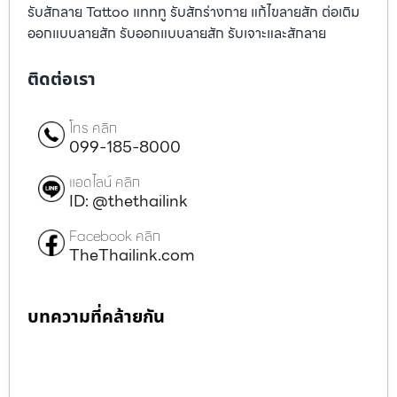
รับสักลาย Tattoo แทททู รับสักร่างกาย แก้ไขลายสัก ต่อเติม
ออกแบบลายสัก รับออกแบบลายสัก รับเจาะและสักลาย
ติดต่อเรา
โทร คลิก
099-185-8000
แอดไลน์ คลิก
ID: @thethailink
Facebook คลิก
TheThailink.com
บทความที่คล้ายกัน