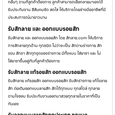
กอื่นๆ ตามที่ลูกค้าต้องการ ลูกค้าสามารถเลือกลายมาเองได้
รับประกันงาน สีสันคมชัด สดใส ให้บริการโดยช่างมืออาชีพที่มี
ประสบการณ์มายาวนาน
รับสักลาย และ ออกแบบรอยสัก
รับสักลาย และ ออกแบบรอยสัก โดย สักลาย.com ให้บริการ
การสักลายทุกด้าน ทุกชนิด ไม่ว่าจะเป็น สักตามร่างกาย สัก
แขน สักขา สักทุกจุดของร่างกาย มีทั้งแบบ ใส่ยาชา และ ไม่
ใส่ยาชาขึ้นอยู่กับที่ลูกค้าต้องการ
รับสักลาย แก้รอยสัก ออกแบบรอยสัก
รับสักลาย แก้รอยสัก ออกแบบรอยสัก รับสักร่างกาย แก้ไขลาย
สัก ต่อเติมออกแบบลายสัก สักได้ทุกแบบ ทุกสไตล์ ทุกลาย
ตามใจชอบ รับประกันงานออกมาสวยทุกลายในราคาที่เป็น
กันเอง