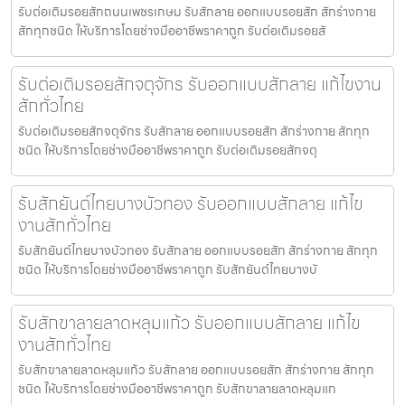
รับต่อเติมรอยสักถนนเพชรเกษม รับสักลาย ออกแบบรอยสัก สักร่างกาย
สักทุกชนิด ให้บริการโดยช่างมืออาชีพราคาถูก รับต่อเติมรอยสั
รับต่อเติมรอยสักจตุจักร รับออกแบบสักลาย แก้ไขงาน
สักทั่วไทย
รับต่อเติมรอยสักจตุจักร รับสักลาย ออกแบบรอยสัก สักร่างกาย สักทุก
ชนิด ให้บริการโดยช่างมืออาชีพราคาถูก รับต่อเติมรอยสักจตุ
รับสักยันต์ไทยบางบัวทอง รับออกแบบสักลาย แก้ไข
งานสักทั่วไทย
รับสักยันต์ไทยบางบัวทอง รับสักลาย ออกแบบรอยสัก สักร่างกาย สักทุก
ชนิด ให้บริการโดยช่างมืออาชีพราคาถูก รับสักยันต์ไทยบางบั
รับสักขาลายลาดหลุมแก้ว รับออกแบบสักลาย แก้ไข
งานสักทั่วไทย
รับสักขาลายลาดหลุมแก้ว รับสักลาย ออกแบบรอยสัก สักร่างกาย สักทุก
ชนิด ให้บริการโดยช่างมืออาชีพราคาถูก รับสักขาลายลาดหลุมแก