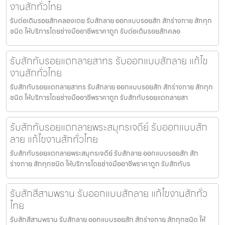
งานสักทั่วไทย
รับต่อเติมรอยสักคลองเตย รับสักลาย ออกแบบรอยสัก สักร่างกาย สักทุก
ชนิด ให้บริการโดยช่างมืออาชีพราคาถูก รับต่อเติมรอยสักคลอ
รับสักทับรอยแตกลายสาทร รับออกแบบสักลาย แก้ไข
งานสักทั่วไทย
รับสักทับรอยแตกลายสาทร รับสักลาย ออกแบบรอยสัก สักร่างกาย สักทุก
ชนิด ให้บริการโดยช่างมืออาชีพราคาถูก รับสักทับรอยแตกลายสา
รับสักทับรอยแตกลายพระสมุทรเจดีย์ รับออกแบบสัก
ลาย แก้ไขงานสักทั่วไทย
รับสักทับรอยแตกลายพระสมุทรเจดีย์ รับสักลาย ออกแบบรอยสัก สัก
ร่างกาย สักทุกชนิด ให้บริการโดยช่างมืออาชีพราคาถูก รับสักทับร
รับสักสีสามพราน รับออกแบบสักลาย แก้ไขงานสักทั่ว
ไทย
รับสักสีสามพราน รับสักลาย ออกแบบรอยสัก สักร่างกาย สักทุกชนิด ให้