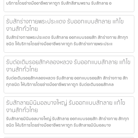
บริการโดยช่างมืออาชีพราคาถูก รับสักสีสามพราน รับสักลาย อ
รับสักร่างกายพระประแดง รับออกแบบสักลาย แก้ไข
งานสักทั่วไทย
รับสักร่างกายพระประแดง รับสักลาย ออกแบบรอยสัก สักร่างกาย สักทุก
ชนิด ให้บริการโดยช่างมืออาชีพราคาถูก รับสักร่างกายพระประแ
รับต่อเติมรอยสักคลองหลวง รับออกแบบสักลาย แก้ไข
งานสักทั่วไทย
รับต่อเติมรอยสักคลองหลวง รับสักลาย ออกแบบรอยสัก สักร่างกาย สัก
ทุกชนิด ให้บริการโดยช่างมืออาชีพราคาถูก รับต่อเติมรอยสักคล
รับสักลายมินิมอลบางใหญ่ รับออกแบบสักลาย แก้ไข
งานสักทั่วไทย
รับสักลายมินิมอลบางใหญ่ รับสักลาย ออกแบบรอยสัก สักร่างกาย สักทุก
ชนิด ให้บริการโดยช่างมืออาชีพราคาถูก รับสักลายมินิมอลบาง