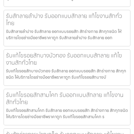
รับสักลายลำปาง รับออกแบบสักลาย แก้ไขงานสักทั่ว
ไทย
รับสักลายลำปาง รับสักลาย ออกแบบรอยสัก สักร่างกาย สักทุกชนิด ให้
บริการโดยช่างมืออาชีพราคาถูก รับสักลายลำปาง รับสักลาย ออก
รับแก้ไขรอยสักบางบัวทอง รับออกแบบสักลาย แก้ไข
งานสักทั่วไทย
รับแก้ไขรอยสักบางบัวทอง รับสักลาย ออกแบบรอยสัก สักร่างกาย สักทุก
ชนิด ให้บริการโดยช่างมืออาชีพราคาถูก รับแก้ไขรอยสักบางบั
รับแก้ไขรอยสักสามโคก รับออกแบบสักลาย แก้ไขงาน
สักทั่วไทย
รับแก้ไขรอยสักสามโคก รับสักลาย ออกแบบรอยสัก สักร่างกาย สักทุกชนิด
ให้บริการโดยช่างมืออาชีพราคาถูก รับแก้ไขรอยสักสามโคก ร