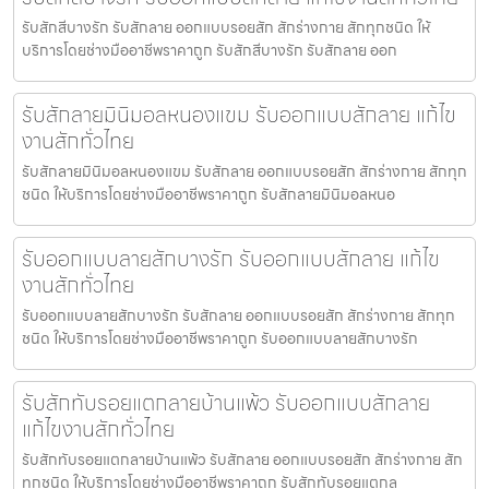
รับสักสีบางรัก รับสักลาย ออกแบบรอยสัก สักร่างกาย สักทุกชนิด ให้
บริการโดยช่างมืออาชีพราคาถูก รับสักสีบางรัก รับสักลาย ออก
รับสักลายมินิมอลหนองแขม รับออกแบบสักลาย แก้ไข
งานสักทั่วไทย
รับสักลายมินิมอลหนองแขม รับสักลาย ออกแบบรอยสัก สักร่างกาย สักทุก
ชนิด ให้บริการโดยช่างมืออาชีพราคาถูก รับสักลายมินิมอลหนอ
รับออกแบบลายสักบางรัก รับออกแบบสักลาย แก้ไข
งานสักทั่วไทย
รับออกแบบลายสักบางรัก รับสักลาย ออกแบบรอยสัก สักร่างกาย สักทุก
ชนิด ให้บริการโดยช่างมืออาชีพราคาถูก รับออกแบบลายสักบางรัก
รับสักทับรอยแตกลายบ้านแพ้ว รับออกแบบสักลาย
แก้ไขงานสักทั่วไทย
รับสักทับรอยแตกลายบ้านแพ้ว รับสักลาย ออกแบบรอยสัก สักร่างกาย สัก
ทุกชนิด ให้บริการโดยช่างมืออาชีพราคาถูก รับสักทับรอยแตกล