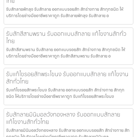
ไทย
รับสักลายพัทลุง รับสักลาย ออกแบบรอยสัก สักร่างกาย สักทุกชนิด ให้
บริการโดยช่างมืออาชีพราคาถูก รับสักลายพัทลุง รับสักลาย อ
รับสักสีสามพราน รับออกแบบสักลาย แก้ไขงานสักทั่ว
ไทย
รับสักสีสามพราน รับสักลาย ออกแบบรอยสัก สักร่างกาย สักทุกชนิด ให้
บริการโดยช่างมืออาชีพราคาถูก รับสักสีสามพราน รับสักลาย อ
รับแก้ไขรอยสักพระโขนง รับออกแบบสักลาย แก้ไขงาน
สักทั่วไทย
รับแก้ไขรอยสักพระโขนง รับสักลาย ออกแบบรอยสัก สักร่างกาย สักทุก
ชนิด ให้บริการโดยช่างมืออาชีพราคาถูก รับแก้ไขรอยสักพระโขนง
รับสักลายมินิมอลวังทองหลาง รับออกแบบสักลาย
แก้ไขงานสักทั่วไทย
รับสักลายมินิมอลวังทองหลาง รับสักลาย ออกแบบรอยสัก สักร่างกาย สัก
ทุกชนิด ให้บริการโดยช่างมืออาชีพราคาถูก รับสักลายมินิมอล