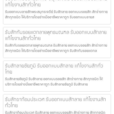
แก้ไขงานสักทั่วไทย
รับออกแบบลายสักพระสมุทรเจดีย์ รับสักลาย ออกแบบรอยสัก สักร่างกาย
สักทุกชนิด ให้บริการโดยช่างมืออาชีพราคาถูก รับออกแบบลายส
รับสักทับรอยแตกลายพุทธมณฑล รับออกแบบสักลาย
แก้ไขงานสักทั่วไทย
รับสักทับรอยแตกลายพุทธมณฑล รับสักลาย ออกแบบรอยสัก สักร่างกาย
สักทุกชนิด ให้บริการโดยช่างมืออาชีพราคาถูก รับสักทับรอยแตกล
รับสักลายชัยภูมิ รับออกแบบสักลาย แก้ไขงานสักทั่ว
ไทย
รับสักลายชัยภูมิ รับสักลาย ออกแบบรอยสัก สักร่างกาย สักทุกชนิด ให้
บริการโดยช่างมืออาชีพราคาถูก รับสักลายชัยภูมิ รับสักลาย
รับสักขาก้อมประเวศ รับออกแบบสักลาย แก้ไขงานสัก
ทั่วไทย
รับสักขาก้อมประเวศ รับสักลาย ออกแบบรอยสัก สักร่างกาย สักทุกชนิด