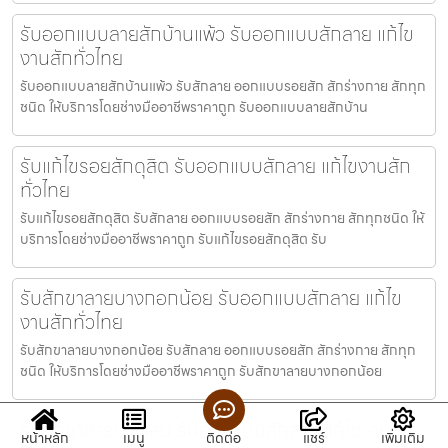
รับออกแบบลายสักบ้านแพ้ว รับออกแบบสักลาย แก้ไข
งานสักทั่วไทย
รับออกแบบลายสักบ้านแพ้ว รับสักลาย ออกแบบรอยสัก สักร่างกาย สักทุก
ชนิด ให้บริการโดยช่างมืออาชีพราคาถูก รับออกแบบลายสักบ้าน
รับแก้ไขรอยสักดุสิต รับออกแบบสักลาย แก้ไขงานสัก
ทั่วไทย
รับแก้ไขรอยสักดุสิต รับสักลาย ออกแบบรอยสัก สักร่างกาย สักทุกชนิด ให้
บริการโดยช่างมืออาชีพราคาถูก รับแก้ไขรอยสักดุสิต รับ
รับสักขาลายบางกอกน้อย รับออกแบบสักลาย แก้ไข
งานสักทั่วไทย
รับสักขาลายบางกอกน้อย รับสักลาย ออกแบบรอยสัก สักร่างกาย สักทุก
ชนิด ให้บริการโดยช่างมืออาชีพราคาถูก รับสักขาลายบางกอกน้อย
รับสักขาลายบางเลน รับออกแบบสักลาย แก้ไขงานสัก
หน้าหลัก
เมนู
ติดต่อ
แชร์
เพิ่มเติม