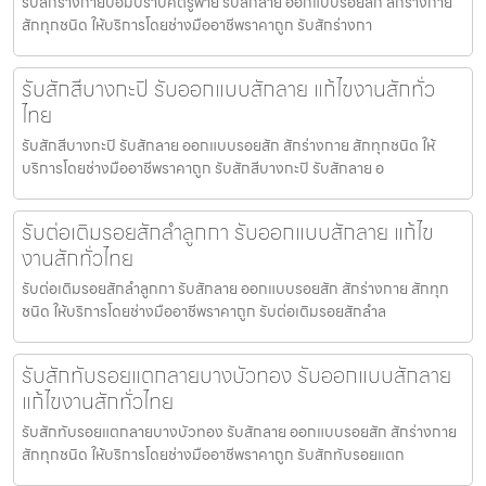
รับสักร่างกายป้อมปราบศัตรูพ่าย รับสักลาย ออกแบบรอยสัก สักร่างกาย
สักทุกชนิด ให้บริการโดยช่างมืออาชีพราคาถูก รับสักร่างกา
รับสักสีบางกะปิ รับออกแบบสักลาย แก้ไขงานสักทั่ว
ไทย
รับสักสีบางกะปิ รับสักลาย ออกแบบรอยสัก สักร่างกาย สักทุกชนิด ให้
บริการโดยช่างมืออาชีพราคาถูก รับสักสีบางกะปิ รับสักลาย อ
รับต่อเติมรอยสักลำลูกกา รับออกแบบสักลาย แก้ไข
งานสักทั่วไทย
รับต่อเติมรอยสักลำลูกกา รับสักลาย ออกแบบรอยสัก สักร่างกาย สักทุก
ชนิด ให้บริการโดยช่างมืออาชีพราคาถูก รับต่อเติมรอยสักลำล
รับสักทับรอยแตกลายบางบัวทอง รับออกแบบสักลาย
แก้ไขงานสักทั่วไทย
รับสักทับรอยแตกลายบางบัวทอง รับสักลาย ออกแบบรอยสัก สักร่างกาย
สักทุกชนิด ให้บริการโดยช่างมืออาชีพราคาถูก รับสักทับรอยแตก