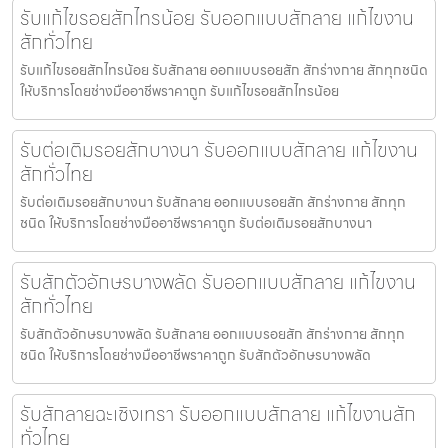
รับแก้ไขรอยสักไทรน้อย รับออกแบบสักลาย แก้ไขงาน
สักทั่วไทย
รับแก้ไขรอยสักไทรน้อย รับสักลาย ออกแบบรอยสัก สักร่างกาย สักทุกชนิด
ให้บริการโดยช่างมืออาชีพราคาถูก รับแก้ไขรอยสักไทรน้อย
รับต่อเติมรอยสักบางนา รับออกแบบสักลาย แก้ไขงาน
สักทั่วไทย
รับต่อเติมรอยสักบางนา รับสักลาย ออกแบบรอยสัก สักร่างกาย สักทุก
ชนิด ให้บริการโดยช่างมืออาชีพราคาถูก รับต่อเติมรอยสักบางนา
รับสักตัวอักษรบางพลัด รับออกแบบสักลาย แก้ไขงาน
สักทั่วไทย
รับสักตัวอักษรบางพลัด รับสักลาย ออกแบบรอยสัก สักร่างกาย สักทุก
ชนิด ให้บริการโดยช่างมืออาชีพราคาถูก รับสักตัวอักษรบางพลัด
รับสักลายฉะเชิงเทรา รับออกแบบสักลาย แก้ไขงานสัก
ทั่วไทย