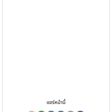
แชร์หน้านี้