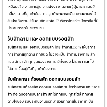
เหมือนจริง งานการตูน งานมังงะ งานลายญี่ปุ่น และ แบบอี
กอื่นๆ ตามที่ลูกค้าต้องการ ลูกค้าสามารถเลือกลายมาเองได้
รับประกันงาน สีสันคมชัด สดใส ให้บริการโดยช่างมืออาชีพที่มี
ประสบการณ์มายาวนาน
รับสักลาย และ ออกแบบรอยสัก
รับสักลาย และ ออกแบบรอยสัก โดย สักลาย.com ให้บริการ
การสักลายทุกด้าน ทุกชนิด ไม่ว่าจะเป็น สักตามร่างกาย สัก
แขน สักขา สักทุกจุดของร่างกาย มีทั้งแบบ ใส่ยาชา และ ไม่
ใส่ยาชาขึ้นอยู่กับที่ลูกค้าต้องการ
รับสักลาย แก้รอยสัก ออกแบบรอยสัก
รับสักลาย แก้รอยสัก ออกแบบรอยสัก รับสักร่างกาย แก้ไขลาย
สัก ต่อเติมออกแบบลายสัก สักได้ทุกแบบ ทุกสไตล์ ทุกลาย
ตามใจชอบ รับประกันงานออกมาสวยทุกลายในราคาที่เป็น