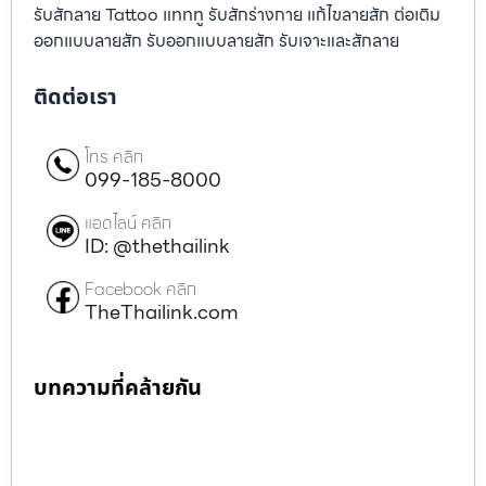
รับสักลาย Tattoo แทททู รับสักร่างกาย แก้ไขลายสัก ต่อเติม
ออกแบบลายสัก รับออกแบบลายสัก รับเจาะและสักลาย
ติดต่อเรา
โทร คลิก
099-185-8000
แอดไลน์ คลิก
ID: @thethailink
Facebook คลิก
TheThailink.com
บทความที่คล้ายกัน