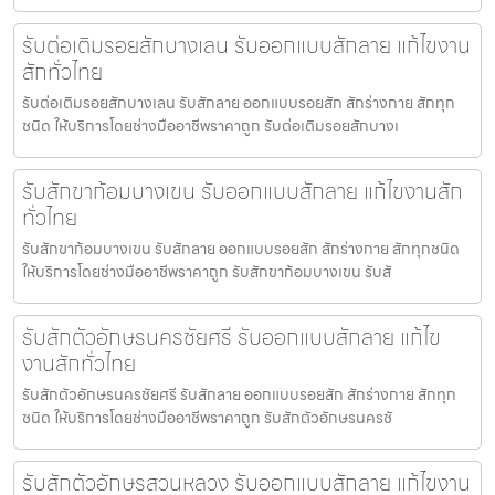
รับต่อเติมรอยสักบางเลน รับออกแบบสักลาย แก้ไขงาน
สักทั่วไทย
รับต่อเติมรอยสักบางเลน รับสักลาย ออกแบบรอยสัก สักร่างกาย สักทุก
ชนิด ให้บริการโดยช่างมืออาชีพราคาถูก รับต่อเติมรอยสักบางเ
รับสักขาก้อมบางเขน รับออกแบบสักลาย แก้ไขงานสัก
ทั่วไทย
รับสักขาก้อมบางเขน รับสักลาย ออกแบบรอยสัก สักร่างกาย สักทุกชนิด
ให้บริการโดยช่างมืออาชีพราคาถูก รับสักขาก้อมบางเขน รับสั
รับสักตัวอักษรนครชัยศรี รับออกแบบสักลาย แก้ไข
งานสักทั่วไทย
รับสักตัวอักษรนครชัยศรี รับสักลาย ออกแบบรอยสัก สักร่างกาย สักทุก
ชนิด ให้บริการโดยช่างมืออาชีพราคาถูก รับสักตัวอักษรนครชั
รับสักตัวอักษรสวนหลวง รับออกแบบสักลาย แก้ไขงาน