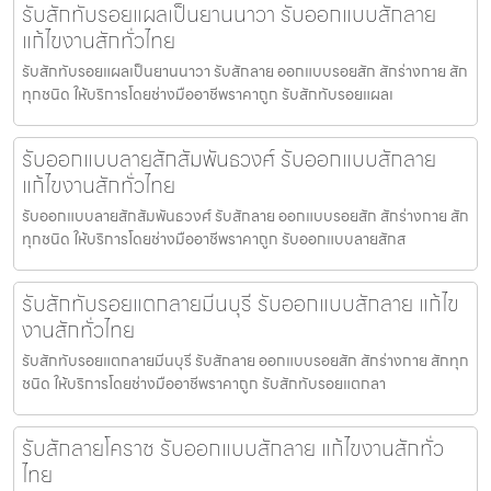
รับสักทับรอยแผลเป็นยานนาวา รับออกแบบสักลาย
แก้ไขงานสักทั่วไทย
รับสักทับรอยแผลเป็นยานนาวา รับสักลาย ออกแบบรอยสัก สักร่างกาย สัก
ทุกชนิด ให้บริการโดยช่างมืออาชีพราคาถูก รับสักทับรอยแผลเ
รับออกแบบลายสักสัมพันธวงศ์ รับออกแบบสักลาย
แก้ไขงานสักทั่วไทย
รับออกแบบลายสักสัมพันธวงศ์ รับสักลาย ออกแบบรอยสัก สักร่างกาย สัก
ทุกชนิด ให้บริการโดยช่างมืออาชีพราคาถูก รับออกแบบลายสักส
รับสักทับรอยแตกลายมีนบุรี รับออกแบบสักลาย แก้ไข
งานสักทั่วไทย
รับสักทับรอยแตกลายมีนบุรี รับสักลาย ออกแบบรอยสัก สักร่างกาย สักทุก
ชนิด ให้บริการโดยช่างมืออาชีพราคาถูก รับสักทับรอยแตกลา
รับสักลายโคราช รับออกแบบสักลาย แก้ไขงานสักทั่ว
ไทย