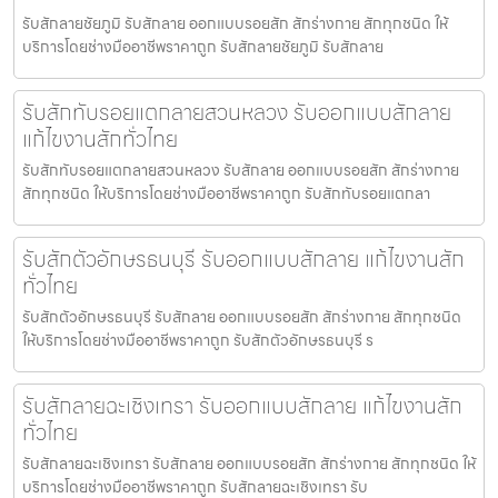
รับสักลายชัยภูมิ รับสักลาย ออกแบบรอยสัก สักร่างกาย สักทุกชนิด ให้
บริการโดยช่างมืออาชีพราคาถูก รับสักลายชัยภูมิ รับสักลาย
รับสักทับรอยแตกลายสวนหลวง รับออกแบบสักลาย
แก้ไขงานสักทั่วไทย
รับสักทับรอยแตกลายสวนหลวง รับสักลาย ออกแบบรอยสัก สักร่างกาย
สักทุกชนิด ให้บริการโดยช่างมืออาชีพราคาถูก รับสักทับรอยแตกลา
รับสักตัวอักษรธนบุรี รับออกแบบสักลาย แก้ไขงานสัก
ทั่วไทย
รับสักตัวอักษรธนบุรี รับสักลาย ออกแบบรอยสัก สักร่างกาย สักทุกชนิด
ให้บริการโดยช่างมืออาชีพราคาถูก รับสักตัวอักษรธนบุรี ร
รับสักลายฉะเชิงเทรา รับออกแบบสักลาย แก้ไขงานสัก
ทั่วไทย
รับสักลายฉะเชิงเทรา รับสักลาย ออกแบบรอยสัก สักร่างกาย สักทุกชนิด ให้
บริการโดยช่างมืออาชีพราคาถูก รับสักลายฉะเชิงเทรา รับ