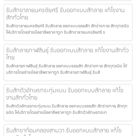
รับสักขาลายนครชัยศรี รับออกแบบสักลาย แก้ไขงาน
สักทั่วไทย
รับสักขาลายนครชัยศรี รับสักลาย ออกแบบรอยสัก สักร่างกาย สักทุกชนิด
ให้บริการโดยช่างมืออาชีพราคาถูก รับสักขาลายนครชัยศรี ร
รับสักลายกาฬสินธุ์ รับออกแบบสักลาย แก้ไขงานสักทั่ว
ไทย
รับสักลายกาฬสินธุ์ รับสักลาย ออกแบบรอยสัก สักร่างกาย สักทุกชนิด ให้
บริการโดยช่างมืออาชีพราคาถูก รับสักลายกาฬสินธุ์ รับสั
รับสักตัวอักษรกระทุ่มแบน รับออกแบบสักลาย แก้ไข
งานสักทั่วไทย
รับสักตัวอักษรกระทุ่มแบน รับสักลาย ออกแบบรอยสัก สักร่างกาย สักทุก
ชนิด ให้บริการโดยช่างมืออาชีพราคาถูก รับสักตัวอักษรกระท
รับสักขาก้อมคลองสามวา รับออกแบบสักลาย แก้ไข