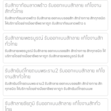
รับสักขาก้อมลาดพร้าว รับออกแบบสักลาย แก้ไขงาน
สักทั่วไทย
รับสักขาก้อมลาดพร้าว รับสักลาย ออกแบบรอยสัก สักร่างกาย สักทุกชนิด
ให้บริการโดยช่างมืออาชีพราคาถูก รับสักขาก้อมลาดพร้าว ร
รับสักลายเพชรบูรณ์ รับออกแบบสักลาย แก้ไขงานสัก
ทั่วไทย
รับสักลายเพชรบูรณ์ รับสักลาย ออกแบบรอยสัก สักร่างกาย สักทุกชนิด ให้
บริการโดยช่างมืออาชีพราคาถูก รับสักลายเพชรบูรณ์ รับสั
รับสักยันต์ไทยถนนพระราม2 รับออกแบบสักลาย แก้ไข
งานสักทั่วไทย
รับสักยันต์ไทยถนนพระราม2 รับสักลาย ออกแบบรอยสัก สักร่างกาย สัก
ทุกชนิด ให้บริการโดยช่างมืออาชีพราคาถูก รับสักยันต์ไทยถนนพ
รับสักลายชัยภูมิ รับออกแบบสักลาย แก้ไขงานสักทั่ว
ไทย