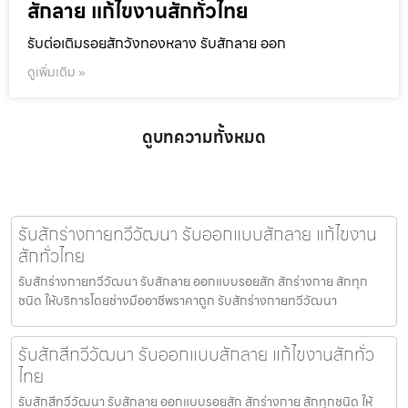
สักลาย แก้ไขงานสักทั่วไทย
รับต่อเติมรอยสักวังทองหลาง รับสักลาย ออก
ดูเพิ่มเติม »
ดูบทความทั้งหมด
รับสักร่างกายทวีวัฒนา รับออกแบบสักลาย แก้ไขงาน
สักทั่วไทย
รับสักร่างกายทวีวัฒนา รับสักลาย ออกแบบรอยสัก สักร่างกาย สักทุก
ชนิด ให้บริการโดยช่างมืออาชีพราคาถูก รับสักร่างกายทวีวัฒนา
รับสักสีทวีวัฒนา รับออกแบบสักลาย แก้ไขงานสักทั่ว
ไทย
รับสักสีทวีวัฒนา รับสักลาย ออกแบบรอยสัก สักร่างกาย สักทุกชนิด ให้