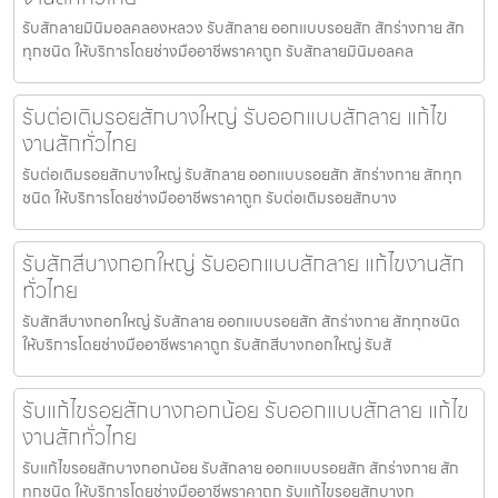
รับสักลายมินิมอลคลองหลวง รับสักลาย ออกแบบรอยสัก สักร่างกาย สัก
ทุกชนิด ให้บริการโดยช่างมืออาชีพราคาถูก รับสักลายมินิมอลคล
รับต่อเติมรอยสักบางใหญ่ รับออกแบบสักลาย แก้ไข
งานสักทั่วไทย
รับต่อเติมรอยสักบางใหญ่ รับสักลาย ออกแบบรอยสัก สักร่างกาย สักทุก
ชนิด ให้บริการโดยช่างมืออาชีพราคาถูก รับต่อเติมรอยสักบาง
รับสักสีบางกอกใหญ่ รับออกแบบสักลาย แก้ไขงานสัก
ทั่วไทย
รับสักสีบางกอกใหญ่ รับสักลาย ออกแบบรอยสัก สักร่างกาย สักทุกชนิด
ให้บริการโดยช่างมืออาชีพราคาถูก รับสักสีบางกอกใหญ่ รับสั
รับแก้ไขรอยสักบางกอกน้อย รับออกแบบสักลาย แก้ไข
งานสักทั่วไทย
รับแก้ไขรอยสักบางกอกน้อย รับสักลาย ออกแบบรอยสัก สักร่างกาย สัก
ทุกชนิด ให้บริการโดยช่างมืออาชีพราคาถูก รับแก้ไขรอยสักบางก