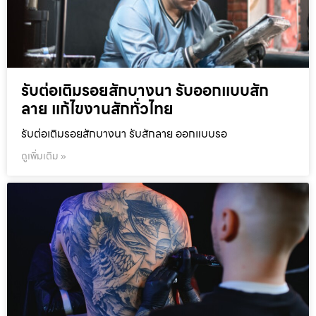
รับต่อเติมรอยสักบางนา รับออกแบบสัก
ลาย แก้ไขงานสักทั่วไทย
รับต่อเติมรอยสักบางนา รับสักลาย ออกแบบรอ
ดูเพิ่มเติม »