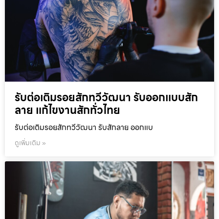
รับต่อเติมรอยสักทวีวัฒนา รับออกแบบสัก
ลาย แก้ไขงานสักทั่วไทย
รับต่อเติมรอยสักทวีวัฒนา รับสักลาย ออกแบ
ดูเพิ่มเติม »