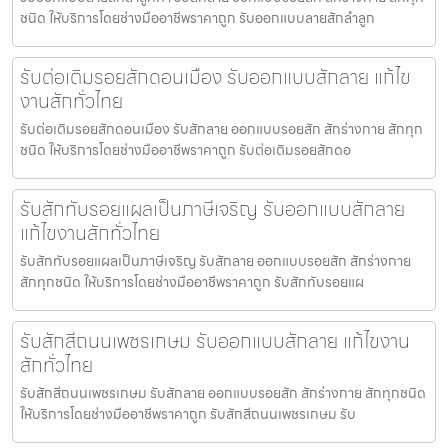
ชนิด ให้บริการโดยช่างมืออาชีพราคาถูก รับออกแบบลายสักลำลูก
รับต่อเติมรอยสักดอนเมือง รับออกแบบสักลาย แก้ไข
งานสักทั่วไทย
รับต่อเติมรอยสักดอนเมือง รับสักลาย ออกแบบรอยสัก สักร่างกาย สักทุก
ชนิด ให้บริการโดยช่างมืออาชีพราคาถูก รับต่อเติมรอยสักดอ
รับสักทับรอยแผลเป็นภาษีเจริญ รับออกแบบสักลาย
แก้ไขงานสักทั่วไทย
รับสักทับรอยแผลเป็นภาษีเจริญ รับสักลาย ออกแบบรอยสัก สักร่างกาย
สักทุกชนิด ให้บริการโดยช่างมืออาชีพราคาถูก รับสักทับรอยแผ
รับสักสีถนนเพชรเกษม รับออกแบบสักลาย แก้ไขงาน
สักทั่วไทย
รับสักสีถนนเพชรเกษม รับสักลาย ออกแบบรอยสัก สักร่างกาย สักทุกชนิด
ให้บริการโดยช่างมืออาชีพราคาถูก รับสักสีถนนเพชรเกษม รับ