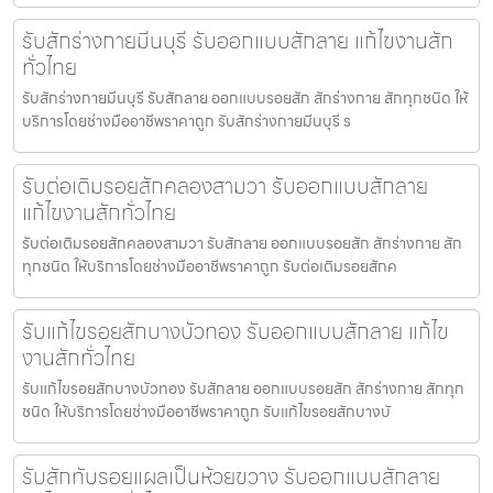
รับสักร่างกายมีนบุรี รับออกแบบสักลาย แก้ไขงานสัก
ทั่วไทย
รับสักร่างกายมีนบุรี รับสักลาย ออกแบบรอยสัก สักร่างกาย สักทุกชนิด ให้
บริการโดยช่างมืออาชีพราคาถูก รับสักร่างกายมีนบุรี ร
รับต่อเติมรอยสักคลองสามวา รับออกแบบสักลาย
แก้ไขงานสักทั่วไทย
รับต่อเติมรอยสักคลองสามวา รับสักลาย ออกแบบรอยสัก สักร่างกาย สัก
ทุกชนิด ให้บริการโดยช่างมืออาชีพราคาถูก รับต่อเติมรอยสักค
รับแก้ไขรอยสักบางบัวทอง รับออกแบบสักลาย แก้ไข
งานสักทั่วไทย
รับแก้ไขรอยสักบางบัวทอง รับสักลาย ออกแบบรอยสัก สักร่างกาย สักทุก
ชนิด ให้บริการโดยช่างมืออาชีพราคาถูก รับแก้ไขรอยสักบางบั
รับสักทับรอยแผลเป็นห้วยขวาง รับออกแบบสักลาย