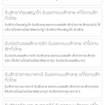
รับสักขาก้อมพญาไท รับออกแบบสักลาย แก้ไขงานสัก
ทั่วไทย
รับสักขาก้อมพญาไท รับสักลาย ออกแบบรอยสัก สักร่างกาย สักทุกชนิด ให้
บริการโดยช่างมืออาชีพราคาถูก รับสักขาก้อมพญาไท รับสักล
รับต่อเติมรอยสักบางรัก รับออกแบบสักลาย แก้ไขงาน
สักทั่วไทย
รับต่อเติมรอยสักบางรัก รับสักลาย ออกแบบรอยสัก สักร่างกาย สักทุก
ชนิด ให้บริการโดยช่างมืออาชีพราคาถูก รับต่อเติมรอยสักบางร
รับสักร่างกายบางกะปิ รับออกแบบสักลาย แก้ไขงานสัก
ทั่วไทย
รับสักร่างกายบางกะปิ รับสักลาย ออกแบบรอยสัก สักร่างกาย สักทุกชนิด
ให้บริการโดยช่างมืออาชีพราคาถูก รับสักร่างกายบางกะปิ ร