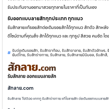
รับประกันงานออกมาสวยทุกลายในราคาที่เป็นกันเอง
รับออกแบบลายสักทุกประเภท ทุกแนว
รับสักลายแก้รอยสักต่อเติมรอยสักได้ทุกแนว สักตัว สักหลัง
ดีไซน์ตามที่คุณสั่ง สักได้ทุกแนว และ ทุกรูป สีสวย คมชัด โด
รับต่อเติมรอยสัก
รับสักขาก้อม
รับสักขาลาย
รับสักตัวอักษร
,
,
,
,
ยันต์ไทย
รับสักร่างกาย
รับสักลาย
รับสักลายมินิมอล
รับสักสี
,
,
,
,
,
สักลาย.com
รับสักลาย Tattoo แทททู รับสักร่างกาย แก้ไขลายสัก ต่อเติมออกแบบลายส