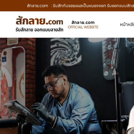
สักลาย.com
: รับสักทับรอยแผลเป็นหนองจอก รับออกแบบสักลา
สักลาย.com
หน้าหล
OFFICIAL WEBSITE