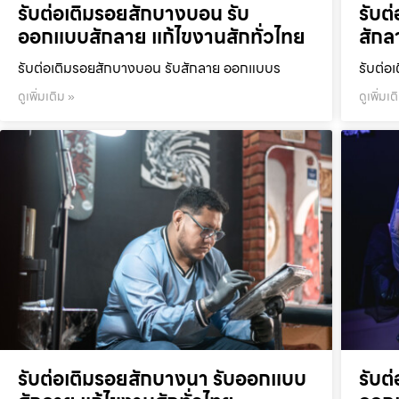
รับต่อเติมรอยสักบางบอน รับ
รับต
ออกแบบสักลาย แก้ไขงานสักทั่วไทย
สักล
รับต่อเติมรอยสักบางบอน รับสักลาย ออกแบบร
รับต่อ
ดูเพิ่มเติม »
ดูเพิ่มเต
รับต่อเติมรอยสักบางนา รับออกแบบ
รับต