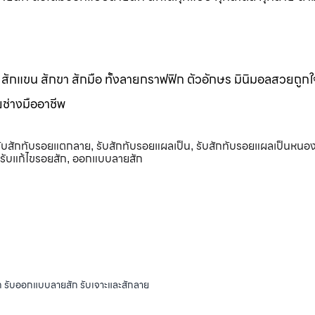
 สักแขน สักขา สักมือ ทั้งลายกราฟฟิก ตัวอักษร มินิมอลสวยถูกใจ
ยช่างมืออาชีพ
รับสักทับรอยแตกลาย
รับสักทับรอยแผลเป็น
รับสักทับรอยแผลเป็นหนอง
,
,
รับแก้ไขรอยสัก
ออกแบบลายสัก
,
ัก รับออกแบบลายสัก รับเจาะและสักลาย