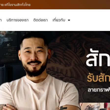
ย แก้ไขงานสักทั่วไทย
ัก
บริการของเรา
ติดต่อเรา
เกี่ยวกับ