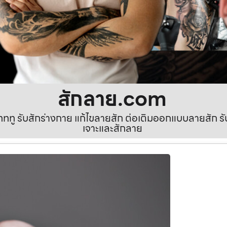
สักลาย.com
ทททู รับสักร่างกาย แก้ไขลายสัก ต่อเติมออกแบบลายสัก 
เจาะและสักลาย