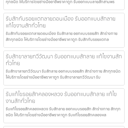
ทุกชนิด ให้บริการโดยช่างมืออาชีพราคาถูก รับออกแบบลายสักสามพร
รับสักทับรอยแตกลายดอนเมือง รับออกแบบสักลาย
แก้ไขงานสักทั่วไทย
รับสักทับรอยแตกลายดอนเมือง รับสักลาย ออกแบบรอยสัก สักร่างกาย
สักทุกชนิด ให้บริการโดยช่างมืออาชีพราคาถูก รับสักทับรอยแตกล
รับสักขาลายทวีวัฒนา รับออกแบบสักลาย แก้ไขงานสัก
ทั่วไทย
รับสักขาลายทวีวัฒนา รับสักลาย ออกแบบรอยสัก สักร่างกาย สักทุกชนิด
ให้บริการโดยช่างมืออาชีพราคาถูก รับสักขาลายทวีวัฒนา รับ
รับแก้ไขรอยสักคลองหลวง รับออกแบบสักลาย แก้ไข
งานสักทั่วไทย
รับแก้ไขรอยสักคลองหลวง รับสักลาย ออกแบบรอยสัก สักร่างกาย สักทุก
ชนิด ให้บริการโดยช่างมืออาชีพราคาถูก รับแก้ไขรอยสักคลองหล