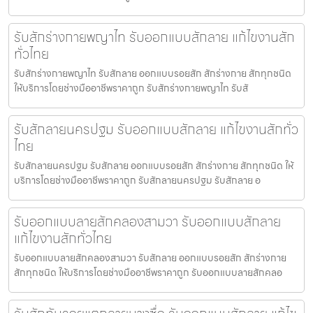
รับสักร่างกายพญาไท รับออกแบบสักลาย แก้ไขงานสัก
ทั่วไทย
รับสักร่างกายพญาไท รับสักลาย ออกแบบรอยสัก สักร่างกาย สักทุกชนิด
ให้บริการโดยช่างมืออาชีพราคาถูก รับสักร่างกายพญาไท รับสั
รับสักลายนครปฐม รับออกแบบสักลาย แก้ไขงานสักทั่ว
ไทย
รับสักลายนครปฐม รับสักลาย ออกแบบรอยสัก สักร่างกาย สักทุกชนิด ให้
บริการโดยช่างมืออาชีพราคาถูก รับสักลายนครปฐม รับสักลาย อ
รับออกแบบลายสักคลองสามวา รับออกแบบสักลาย
แก้ไขงานสักทั่วไทย
รับออกแบบลายสักคลองสามวา รับสักลาย ออกแบบรอยสัก สักร่างกาย
สักทุกชนิด ให้บริการโดยช่างมืออาชีพราคาถูก รับออกแบบลายสักคลอ