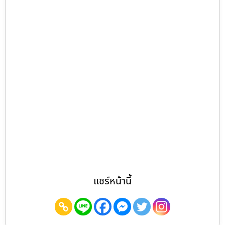
แชร์หน้านี้