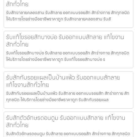
สักทั่วไทย
รับสักขาลายคลองสาน รับสักลาย ออกแบบรอยสัก สักร่างกาย สักทุกชนิด
ให้บริการโดยช่างมืออาชีพราคาถูก รับสักขาลายคลองสาน รับสั
รับแก้ไขรอยสักบางบ่อ รับออกแบบสักลาย แก้ไขงาน
สักทั่วไทย
รับแก้ไขรอยสักบางบ่อ รับสักลาย ออกแบบรอยสัก สักร่างกาย สักทุกชนิด
ให้บริการโดยช่างมืออาชีพราคาถูก รับแก้ไขรอยสักบางบ่อ ร
รับสักทับรอยแผลเป็นบ้านแพ้ว รับออกแบบสักลาย
แก้ไขงานสักทั่วไทย
รับสักทับรอยแผลเป็นบ้านแพ้ว รับสักลาย ออกแบบรอยสัก สักร่างกาย สัก
ทุกชนิด ให้บริการโดยช่างมืออาชีพราคาถูก รับสักทับรอยแผล
รับสักตัวอักษรดอนตูม รับออกแบบสักลาย แก้ไขงาน
สักทั่วไทย
รับสักตัวอักษรดอนตูม รับสักลาย ออกแบบรอยสัก สักร่างกาย สักทุกชนิด