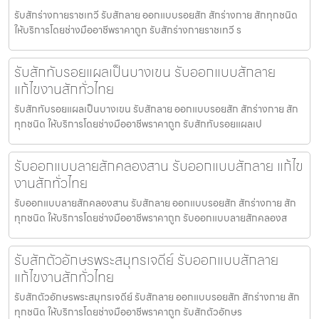
รับสักร่างกายราชเทวี รับสักลาย ออกแบบรอยสัก สักร่างกาย สักทุกชนิด
ให้บริการโดยช่างมืออาชีพราคาถูก รับสักร่างกายราชเทวี ร
รับสักทับรอยแผลเป็นบางเขน รับออกแบบสักลาย
แก้ไขงานสักทั่วไทย
รับสักทับรอยแผลเป็นบางเขน รับสักลาย ออกแบบรอยสัก สักร่างกาย สัก
ทุกชนิด ให้บริการโดยช่างมืออาชีพราคาถูก รับสักทับรอยแผลเป
รับออกแบบลายสักคลองสาน รับออกแบบสักลาย แก้ไข
งานสักทั่วไทย
รับออกแบบลายสักคลองสาน รับสักลาย ออกแบบรอยสัก สักร่างกาย สัก
ทุกชนิด ให้บริการโดยช่างมืออาชีพราคาถูก รับออกแบบลายสักคลองส
รับสักตัวอักษรพระสมุทรเจดีย์ รับออกแบบสักลาย
แก้ไขงานสักทั่วไทย
รับสักตัวอักษรพระสมุทรเจดีย์ รับสักลาย ออกแบบรอยสัก สักร่างกาย สัก
ทุกชนิด ให้บริการโดยช่างมืออาชีพราคาถูก รับสักตัวอักษร