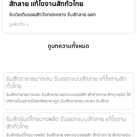
สักลาย แก้ไขงานสักทั่วไทย
รับต่อเติมรอยสักวังทองหลาง รับสักลาย ออก
ดูเพิ่มเติม »
ดูบทความทั้งหมด
รับสักขาลายบางเลน รับออกแบบสักลาย แก้ไขงานสัก
ทั่วไทย
รับสักขาลายบางเลน รับสักลาย ออกแบบรอยสัก สักร่างกาย สักทุกชนิด ให้
บริการโดยช่างมืออาชีพราคาถูก รับสักขาลายบางเลน รับสักล
รับสักยันต์ไทยบางพลัด รับออกแบบสักลาย แก้ไขงาน
สักทั่วไทย
รับสักยันต์ไทยบางพลัด รับสักลาย ออกแบบรอยสัก สักร่างกาย สักทุกชนิด