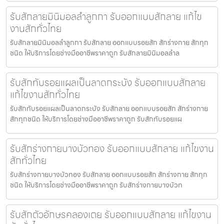
รับสักลายมินิมอลลำลูกกา รับออกแบบสักลาย แก้ไข
งานสักทั่วไทย
รับสักลายมินิมอลลำลูกกา รับสักลาย ออกแบบรอยสัก สักร่างกาย สักทุก
ชนิด ให้บริการโดยช่างมืออาชีพราคาถูก รับสักลายมินิมอลลำล
รับสักทับรอยแผลเป็นลาดกระบัง รับออกแบบสักลาย
แก้ไขงานสักทั่วไทย
รับสักทับรอยแผลเป็นลาดกระบัง รับสักลาย ออกแบบรอยสัก สักร่างกาย
สักทุกชนิด ให้บริการโดยช่างมืออาชีพราคาถูก รับสักทับรอยแผ
รับสักร่างกายบางบัวทอง รับออกแบบสักลาย แก้ไขงาน
สักทั่วไทย
รับสักร่างกายบางบัวทอง รับสักลาย ออกแบบรอยสัก สักร่างกาย สักทุก
ชนิด ให้บริการโดยช่างมืออาชีพราคาถูก รับสักร่างกายบางบัวท
รับสักตัวอักษรคลองเตย รับออกแบบสักลาย แก้ไขงาน