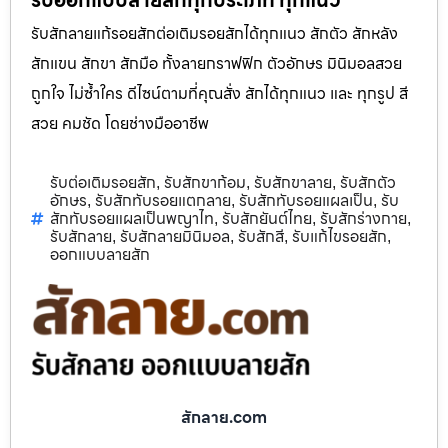
รับออกแบบลายสักทุกประเภท ทุกแนว
รับสักลายแก้รอยสักต่อเติมรอยสักได้ทุกแนว สักตัว สักหลัง
สักแขน สักขา สักมือ ทั้งลายกราฟฟิก ตัวอักษร มินิมอลสวย
ถูกใจ ไม่ซ้ำใคร ดีไซน์ตามที่คุณสั่ง สักได้ทุกแนว และ ทุกรูป สี
สวย คมชัด โดยช่างมืออาชีพ
รับต่อเติมรอยสัก
รับสักขาก้อม
รับสักขาลาย
รับสักตัว
,
,
,
อักษร
รับสักทับรอยแตกลาย
รับสักทับรอยแผลเป็น
รับ
,
,
,
สักทับรอยแผลเป็นพญาไท
รับสักยันต์ไทย
รับสักร่างกาย
,
,
,
รับสักลาย
รับสักลายมินิมอล
รับสักสี
รับแก้ไขรอยสัก
,
,
,
,
ออกแบบลายสัก
สักลาย.com