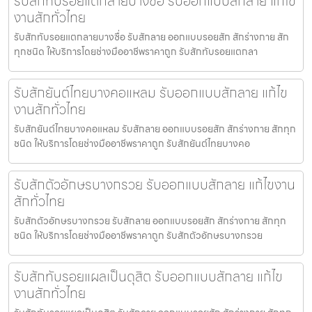
รับสักทับรอยแตกลายบางซื่อ รับออกแบบสักลาย แก้ไข
งานสักทั่วไทย
รับสักทับรอยแตกลายบางซื่อ รับสักลาย ออกแบบรอยสัก สักร่างกาย สัก
ทุกชนิด ให้บริการโดยช่างมืออาชีพราคาถูก รับสักทับรอยแตกลา
รับสักยันต์ไทยบางคอแหลม รับออกแบบสักลาย แก้ไข
งานสักทั่วไทย
รับสักยันต์ไทยบางคอแหลม รับสักลาย ออกแบบรอยสัก สักร่างกาย สักทุก
ชนิด ให้บริการโดยช่างมืออาชีพราคาถูก รับสักยันต์ไทยบางคอ
รับสักตัวอักษรบางกรวย รับออกแบบสักลาย แก้ไขงาน
สักทั่วไทย
รับสักตัวอักษรบางกรวย รับสักลาย ออกแบบรอยสัก สักร่างกาย สักทุก
ชนิด ให้บริการโดยช่างมืออาชีพราคาถูก รับสักตัวอักษรบางกรวย
รับสักทับรอยแผลเป็นดุสิต รับออกแบบสักลาย แก้ไข
งานสักทั่วไทย