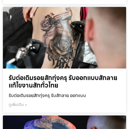
รับต่อเติมรอยสักทุ่งครุ รับออกแบบสักลาย
แก้ไขงานสักทั่วไทย
รับต่อเติมรอยสักทุ่งครุ รับสักลาย ออกแบบ
ดูเพิ่มเติม »