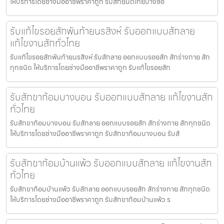
ให้บริการโดยช่างมืออาชีพราคาถูก รับสักยันต์ไทยบางซื่อ
รับแก้ไขรอยสักพันท้ายนรสิงห์ รับออกแบบสักลาย
แก้ไขงานสักทั่วไทย
รับแก้ไขรอยสักพันท้ายนรสิงห์ รับสักลาย ออกแบบรอยสัก สักร่างกาย สัก
ทุกชนิด ให้บริการโดยช่างมืออาชีพราคาถูก รับแก้ไขรอยสัก
รับสักขาก้อมบางบอน รับออกแบบสักลาย แก้ไขงานสัก
ทั่วไทย
รับสักขาก้อมบางบอน รับสักลาย ออกแบบรอยสัก สักร่างกาย สักทุกชนิด
ให้บริการโดยช่างมืออาชีพราคาถูก รับสักขาก้อมบางบอน รับสั
รับสักขาก้อมบ้านแพ้ว รับออกแบบสักลาย แก้ไขงานสัก
ทั่วไทย
รับสักขาก้อมบ้านแพ้ว รับสักลาย ออกแบบรอยสัก สักร่างกาย สักทุกชนิด
ให้บริการโดยช่างมืออาชีพราคาถูก รับสักขาก้อมบ้านแพ้ว ร