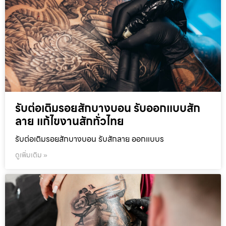
รับต่อเติมรอยสักบางบอน รับออกแบบสัก
ลาย แก้ไขงานสักทั่วไทย
รับต่อเติมรอยสักบางบอน รับสักลาย ออกแบบร
ดูเพิ่มเติม »