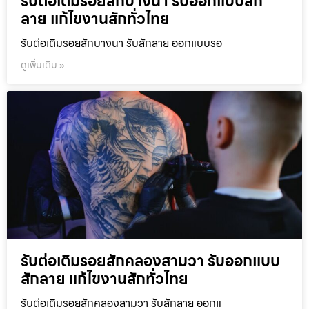
รับต่อเติมรอยสักบางนา รับออกแบบสัก
ลาย แก้ไขงานสักทั่วไทย
รับต่อเติมรอยสักบางนา รับสักลาย ออกแบบรอ
ดูเพิ่มเติม »
รับต่อเติมรอยสักคลองสามวา รับออกแบบ
สักลาย แก้ไขงานสักทั่วไทย
รับต่อเติมรอยสักคลองสามวา รับสักลาย ออกแ