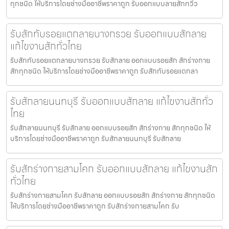
ทุกชนิด ให้บริการโดยช่างมืออาชีพราคาถูก รับออกแบบลายสักทวีว
รับสักทับรอยแตกลายบางกรวย รับออกแบบสักลาย
แก้ไขงานสักทั่วไทย
รับสักทับรอยแตกลายบางกรวย รับสักลาย ออกแบบรอยสัก สักร่างกาย
สักทุกชนิด ให้บริการโดยช่างมืออาชีพราคาถูก รับสักทับรอยแตกลา
รับสักลายนนทบุรี รับออกแบบสักลาย แก้ไขงานสักทั่ว
ไทย
รับสักลายนนทบุรี รับสักลาย ออกแบบรอยสัก สักร่างกาย สักทุกชนิด ให้
บริการโดยช่างมืออาชีพราคาถูก รับสักลายนนทบุรี รับสักลาย
รับสักร่างกายสามโคก รับออกแบบสักลาย แก้ไขงานสัก
ทั่วไทย
รับสักร่างกายสามโคก รับสักลาย ออกแบบรอยสัก สักร่างกาย สักทุกชนิด
ให้บริการโดยช่างมืออาชีพราคาถูก รับสักร่างกายสามโคก รับ