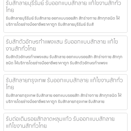
รับสักลายบุรีรัมย์ รับออกแบบสักลาย แก้ไขงานสักทั่ว
ไทย
รับสักลายบุรีรัมย์ รับสักลาย ออกแบบรอยสัก สักร่างกาย สักทุกชนิด ให้
บริการโดยช่างมืออาชีพราคาถูก รับสักลายบุรีรัมย์ รับสั
รับสักตัวอักษรกำแพงแสน รับออกแบบสักลาย แก้ไข
งานสักทั่วไทย
รับสักตัวอักษรกำแพงแสน รับสักลาย ออกแบบรอยสัก สักร่างกาย สักทุก
ชนิด ให้บริการโดยช่างมืออาชีพราคาถูก รับสักตัวอักษรกำแพงแ
รับสักลายกรุงเทพ รับออกแบบสักลาย แก้ไขงานสักทั่ว
ไทย
รับสักลายกรุงเทพ รับสักลาย ออกแบบรอยสัก สักร่างกาย สักทุกชนิด ให้
บริการโดยช่างมืออาชีพราคาถูก รับสักลายกรุงเทพ รับสักลาย
รับต่อเติมรอยสักลาดหลุมแก้ว รับออกแบบสักลาย
แก้ไขงานสักทั่วไทย