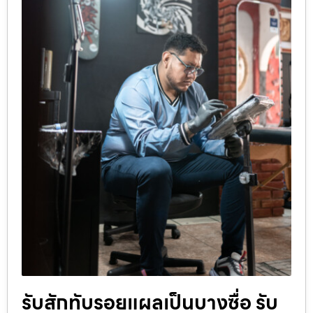
รับสักทับรอยแผลเป็นบางซื่อ รับ