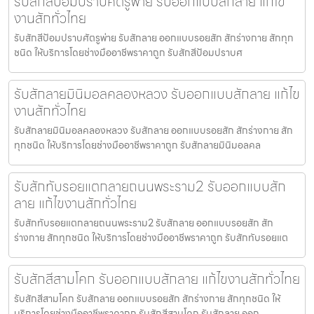
รับสักสีป้อมปราบศัตรูพ่าย รับออกแบบสักลาย แก้ไข
งานสักทั่วไทย
รับสักสีป้อมปราบศัตรูพ่าย รับสักลาย ออกแบบรอยสัก สักร่างกาย สักทุก
ชนิด ให้บริการโดยช่างมืออาชีพราคาถูก รับสักสีป้อมปราบศ
รับสักลายมินิมอลคลองหลวง รับออกแบบสักลาย แก้ไข
งานสักทั่วไทย
รับสักลายมินิมอลคลองหลวง รับสักลาย ออกแบบรอยสัก สักร่างกาย สัก
ทุกชนิด ให้บริการโดยช่างมืออาชีพราคาถูก รับสักลายมินิมอลคล
รับสักทับรอยแตกลายถนนพระราม2 รับออกแบบสัก
ลาย แก้ไขงานสักทั่วไทย
รับสักทับรอยแตกลายถนนพระราม2 รับสักลาย ออกแบบรอยสัก สัก
ร่างกาย สักทุกชนิด ให้บริการโดยช่างมืออาชีพราคาถูก รับสักทับรอยแต
รับสักสีสามโคก รับออกแบบสักลาย แก้ไขงานสักทั่วไทย
รับสักสีสามโคก รับสักลาย ออกแบบรอยสัก สักร่างกาย สักทุกชนิด ให้
บริการโดยช่างมืออาชีพราคาถูก รับสักสีสามโคก รับสักลาย ออก