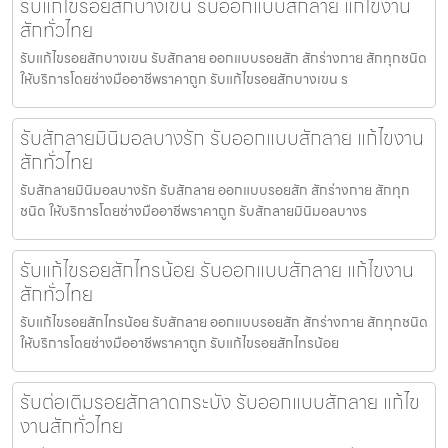
รับแก้ไขรอยสักบางเขน รับออกแบบสักลาย แก้ไขงาน
สักทั่วไทย
รับแก้ไขรอยสักบางเขน รับสักลาย ออกแบบรอยสัก สักร่างกาย สักทุกชนิด
ให้บริการโดยช่างมืออาชีพราคาถูก รับแก้ไขรอยสักบางเขน ร
รับสักลายมินิมอลบางรัก รับออกแบบสักลาย แก้ไขงาน
สักทั่วไทย
รับสักลายมินิมอลบางรัก รับสักลาย ออกแบบรอยสัก สักร่างกาย สักทุก
ชนิด ให้บริการโดยช่างมืออาชีพราคาถูก รับสักลายมินิมอลบางร
รับแก้ไขรอยสักไทรน้อย รับออกแบบสักลาย แก้ไขงาน
สักทั่วไทย
รับแก้ไขรอยสักไทรน้อย รับสักลาย ออกแบบรอยสัก สักร่างกาย สักทุกชนิด
ให้บริการโดยช่างมืออาชีพราคาถูก รับแก้ไขรอยสักไทรน้อย
รับต่อเติมรอยสักลาดกระบัง รับออกแบบสักลาย แก้ไข
งานสักทั่วไทย