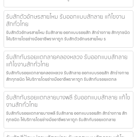
รับสักตัวอักษรสายไหม รับออกแบบสักลาย แก้ไขงาน
สักทั่วไทย
รับสักตัวอักษรสายไหม รับสักลาย ออกแบบรอยสัก สักร่างกาย สักทุกชนิด
ให้บริการโดยช่างมืออาชีพราคาถูก รับสักตัวอักษรสายไหม ร
รับสักทับรอยแตกลายคลองหลวง รับออกแบบสักลาย
แก้ไขงานสักทั่วไทย
รับสักทับรอยแตกลายคลองหลวง รับสักลาย ออกแบบรอยสัก สักร่างกาย
สักทุกชนิด ให้บริการโดยช่างมืออาชีพราคาถูก รับสักทับรอยแตกล
รับสักทับรอยแตกลายบางพลี รับออกแบบสักลาย แก้ไข
งานสักทั่วไทย
รับสักทับรอยแตกลายบางพลี รับสักลาย ออกแบบรอยสัก สักร่างกาย สัก
ทุกชนิด ให้บริการโดยช่างมืออาชีพราคาถูก รับสักทับรอยแตกลาย