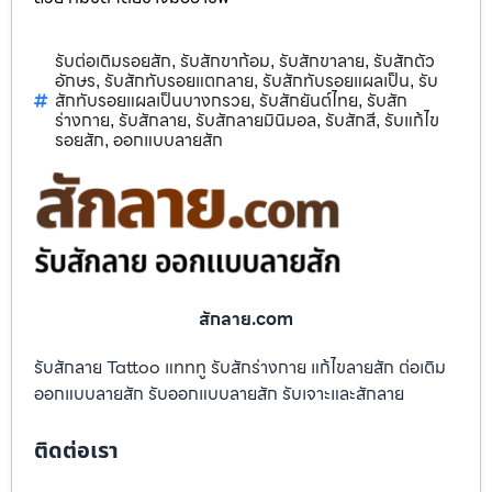
รับต่อเติมรอยสัก
รับสักขาก้อม
รับสักขาลาย
รับสักตัว
,
,
,
อักษร
รับสักทับรอยแตกลาย
รับสักทับรอยแผลเป็น
รับ
,
,
,
สักทับรอยแผลเป็นบางกรวย
รับสักยันต์ไทย
รับสัก
,
,
ร่างกาย
รับสักลาย
รับสักลายมินิมอล
รับสักสี
รับแก้ไข
,
,
,
,
รอยสัก
ออกแบบลายสัก
,
สักลาย.com
รับสักลาย Tattoo แทททู รับสักร่างกาย แก้ไขลายสัก ต่อเติม
ออกแบบลายสัก รับออกแบบลายสัก รับเจาะและสักลาย
ติดต่อเรา