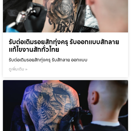
รับต่อเติมรอยสักทุ่งครุ รับออกแบบสักลาย
แก้ไขงานสักทั่วไทย
รับต่อเติมรอยสักทุ่งครุ รับสักลาย ออกแบบ
ดูเพิ่มเติม »