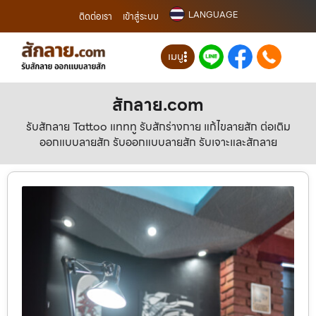
LANGUAGE
ติดต่อเรา
เข้าสู่ระบบ
เมนู
สักลาย.com
รับสักลาย Tattoo แทททู รับสักร่างกาย แก้ไขลายสัก ต่อเติม
ออกแบบลายสัก รับออกแบบลายสัก รับเจาะและสักลาย