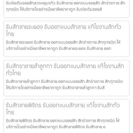
รับต่อเติมรอยสักลาดหลุมแก้ว รับสักลาย ออกแบบรอยสัก สักร่างกาย สัก
ทุกชนิด ให้บริการโดยช่างมืออาชีพราคาถูก รับต่อเติมรอยสั
รับสักลายระยอง รับออกแบบสักลาย แก้ไขงานสักทั่ว
ไทย
รับสักลายระยอง รับสักลาย ออกแบบรอยสัก สักร่างกาย สักทุกชนิด ให้
บริการโดยช่างมืออาชีพราคาถูก รับสักลายระยอง รับสักลาย ออก
รับสักขาลายลำลูกกา รับออกแบบสักลาย แก้ไขงานสัก
ทั่วไทย
รับสักขาลายลำลูกกา รับสักลาย ออกแบบรอยสัก สักร่างกาย สักทุกชนิด
ให้บริการโดยช่างมืออาชีพราคาถูก รับสักขาลายลำลูกกา รับสั
รับสักลายพิจิตร รับออกแบบสักลาย แก้ไขงานสักทั่ว
ไทย
รับสักลายพิจิตร รับสักลาย ออกแบบรอยสัก สักร่างกาย สักทุกชนิด ให้
บริการโดยช่างมืออาชีพราคาถูก รับสักลายพิจิตร รับสักลาย อ