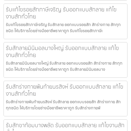
รับแก้ไขรอยสักภาษีเจริญ รับออกแบบสักลาย แก้ไข
งานสักทั่วไทย
รับแก้ไขรอยสักภาษีเจริญ รับสักลาย ออกแบบรอยสัก สักร่างกาย สักทุก
ชนิด ให้บริการโดยช่างมืออาชีพราคาถูก รับแก้ไขรอยสักภาษีเ
รับสักลายมินิมอลบางใหญ่ รับออกแบบสักลาย แก้ไข
งานสักทั่วไทย
รับสักลายมินิมอลบางใหญ่ รับสักลาย ออกแบบรอยสัก สักร่างกาย สักทุก
ชนิด ให้บริการโดยช่างมืออาชีพราคาถูก รับสักลายมินิมอลบาง
รับสักร่างกายพันท้ายนรสิงห์ รับออกแบบสักลาย แก้ไข
งานสักทั่วไทย
รับสักร่างกายพันท้ายนรสิงห์ รับสักลาย ออกแบบรอยสัก สักร่างกาย สัก
ทุกชนิด ให้บริการโดยช่างมืออาชีพราคาถูก รับสักร่างกายพั
รับสักขาก้อมบางพลัด รับออกแบบสักลาย แก้ไขงานสัก