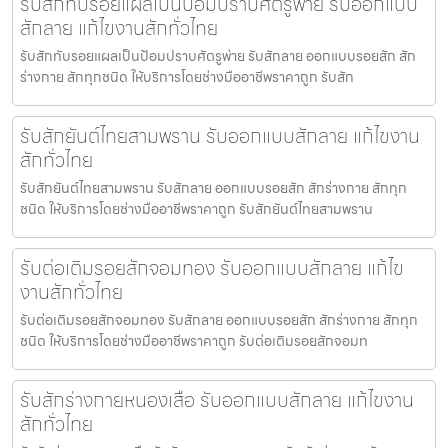
รับสักทับรอยแผลเป็นป้อมปราบศัตรูพ่าย รับออกแบบ
สักลาย แก้ไขงานสักทั่วไทย
รับสักทับรอยแผลเป็นป้อมปราบศัตรูพ่าย รับสักลาย ออกแบบรอยสัก สัก
ร่างกาย สักทุกชนิด ให้บริการโดยช่างมืออาชีพราคาถูก รับสัก
รับสักยันต์ไทยสามพราน รับออกแบบสักลาย แก้ไขงาน
สักทั่วไทย
รับสักยันต์ไทยสามพราน รับสักลาย ออกแบบรอยสัก สักร่างกาย สักทุก
ชนิด ให้บริการโดยช่างมืออาชีพราคาถูก รับสักยันต์ไทยสามพราน
รับต่อเติมรอยสักจอมทอง รับออกแบบสักลาย แก้ไข
งานสักทั่วไทย
รับต่อเติมรอยสักจอมทอง รับสักลาย ออกแบบรอยสัก สักร่างกาย สักทุก
ชนิด ให้บริการโดยช่างมืออาชีพราคาถูก รับต่อเติมรอยสักจอมท
รับสักร่างกายหนองเสือ รับออกแบบสักลาย แก้ไขงาน
สักทั่วไทย