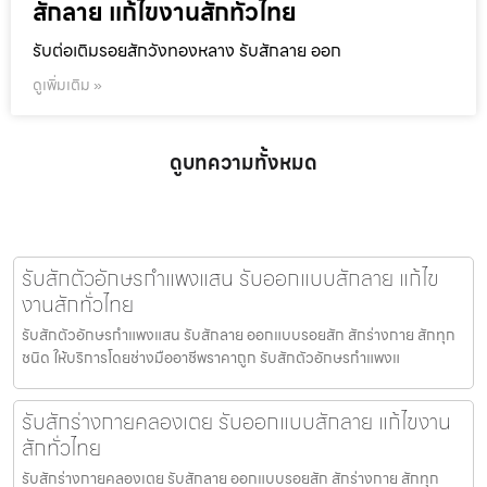
สักลาย แก้ไขงานสักทั่วไทย
รับต่อเติมรอยสักวังทองหลาง รับสักลาย ออก
ดูเพิ่มเติม »
ดูบทความทั้งหมด
รับสักตัวอักษรกำแพงแสน รับออกแบบสักลาย แก้ไข
งานสักทั่วไทย
รับสักตัวอักษรกำแพงแสน รับสักลาย ออกแบบรอยสัก สักร่างกาย สักทุก
ชนิด ให้บริการโดยช่างมืออาชีพราคาถูก รับสักตัวอักษรกำแพงแ
รับสักร่างกายคลองเตย รับออกแบบสักลาย แก้ไขงาน
สักทั่วไทย
รับสักร่างกายคลองเตย รับสักลาย ออกแบบรอยสัก สักร่างกาย สักทุก