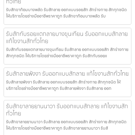
ทั่วไทย
รับสักขาก้อมบางพลัด รับสักลาย ออกแบบรอยสัก สักร่างกาย สักทุกชนิด
ให้บริการโดยช่างมืออาชีพราคาถูก รับสักขาก้อมบางพลัด รับ
รับสักทับรอยแตกลายบางขุนเทียน รับออกแบบสักลาย
แก้ไขงานสักทั่วไทย
รับสักทับรอยแตกลายบางขุนเทียน รับสักลาย ออกแบบรอยสัก สักร่างกาย
สักทุกชนิด ให้บริการโดยช่างมืออาชีพราคาถูก รับสักทับรอยแ
รับสักลายพังงา รับออกแบบสักลาย แก้ไขงานสักทั่วไทย
รับสักลายพังงา รับสักลาย ออกแบบรอยสัก สักร่างกาย สักทุกชนิด ให้
บริการโดยช่างมืออาชีพราคาถูก รับสักลายพังงา รับสักลาย ออก
รับสักขาลายยานนาวา รับออกแบบสักลาย แก้ไขงานสัก
ทั่วไทย
รับสักขาลายยานนาวา รับสักลาย ออกแบบรอยสัก สักร่างกาย สักทุกชนิด
ให้บริการโดยช่างมืออาชีพราคาถูก รับสักขาลายยานนาวา รับสั