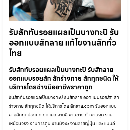
รับสักทับรอยแผลเป็นบางกะปิ รับ
ออกแบบสักลาย แก้ไขงานสักทั่ว
ไทย
รับสักทับรอยแผลเป็นบางกะปิ รับสักลาย
ออกแบบรอยสัก สักร่างกาย สักทุกชนิด ให้
บริการโดยช่างมืออาชีพราคาถูก
รับสักทับรอยแผลเป็นบางกะปิ รับสักลาย ออกแบบรอยสัก สัก
ร่างกาย สักทุกชนิด ให้บริการโดย สักลาย.com รับออกแบบ
ลายสักทุกประเภท ทุกแนว งานสี งานขาว ดำ งานจุด งาน
เหมือนจริง งานการตูน งานมังงะ งานลายญี่ปุ่น และ แบบอี