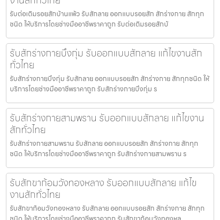
งานสักทั่วไทย
รับต่อเติมรอยสักบ้านแพ้ว รับสักลาย ออกแบบรอยสัก สักร่างกาย สักทุก
ชนิด ให้บริการโดยช่างมืออาชีพราคาถูก รับต่อเติมรอยสักบ้
รับสักร่างกายบึงกุ่ม รับออกแบบสักลาย แก้ไขงานสัก
ทั่วไทย
รับสักร่างกายบึงกุ่ม รับสักลาย ออกแบบรอยสัก สักร่างกาย สักทุกชนิด ให้
บริการโดยช่างมืออาชีพราคาถูก รับสักร่างกายบึงกุ่ม ร
รับสักร่างกายสามพราน รับออกแบบสักลาย แก้ไขงาน
สักทั่วไทย
รับสักร่างกายสามพราน รับสักลาย ออกแบบรอยสัก สักร่างกาย สักทุก
ชนิด ให้บริการโดยช่างมืออาชีพราคาถูก รับสักร่างกายสามพราน ร
รับสักขาก้อมวังทองหลาง รับออกแบบสักลาย แก้ไข
งานสักทั่วไทย
รับสักขาก้อมวังทองหลาง รับสักลาย ออกแบบรอยสัก สักร่างกาย สักทุก
ชนิด ให้บริการโดยช่างมืออาชีพราคาถูก รับสักขาก้อมวังทองหล