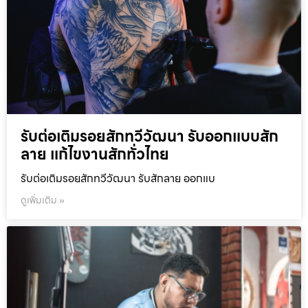
รับต่อเติมรอยสักทวีวัฒนา รับออกแบบสัก
ลาย แก้ไขงานสักทั่วไทย
รับต่อเติมรอยสักทวีวัฒนา รับสักลาย ออกแบ
ดูเพิ่มเติม »