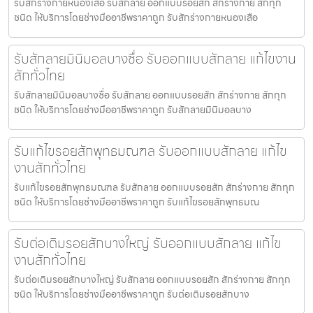
รับสักร่างกายหนองเสือ รับสักลาย ออกแบบรอยสัก สักร่างกาย สักทุก
ชนิด ให้บริการโดยช่างมืออาชีพราคาถูก รับสักร่างกายหนองเสือ
รับสักลายมินิมอลบางซื่อ รับออกแบบสักลาย แก้ไขงาน
สักทั่วไทย
รับสักลายมินิมอลบางซื่อ รับสักลาย ออกแบบรอยสัก สักร่างกาย สักทุก
ชนิด ให้บริการโดยช่างมืออาชีพราคาถูก รับสักลายมินิมอลบาง
รับแก้ไขรอยสักพุทธมณฑล รับออกแบบสักลาย แก้ไข
งานสักทั่วไทย
รับแก้ไขรอยสักพุทธมณฑล รับสักลาย ออกแบบรอยสัก สักร่างกาย สักทุก
ชนิด ให้บริการโดยช่างมืออาชีพราคาถูก รับแก้ไขรอยสักพุทธมณ
รับต่อเติมรอยสักบางใหญ่ รับออกแบบสักลาย แก้ไข
งานสักทั่วไทย
รับต่อเติมรอยสักบางใหญ่ รับสักลาย ออกแบบรอยสัก สักร่างกาย สักทุก
ชนิด ให้บริการโดยช่างมืออาชีพราคาถูก รับต่อเติมรอยสักบาง