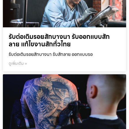
รับต่อเติมรอยสักบางนา รับออกแบบสัก
ลาย แก้ไขงานสักทั่วไทย
รับต่อเติมรอยสักบางนา รับสักลาย ออกแบบรอ
ดูเพิ่มเติม »