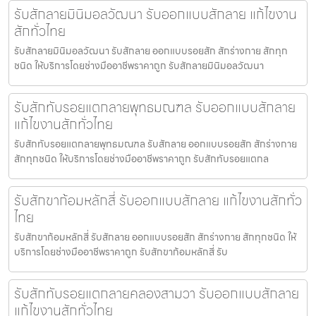
รับสักลายมินิมอลวัฒนา รับออกแบบสักลาย แก้ไขงาน
สักทั่วไทย
รับสักลายมินิมอลวัฒนา รับสักลาย ออกแบบรอยสัก สักร่างกาย สักทุก
ชนิด ให้บริการโดยช่างมืออาชีพราคาถูก รับสักลายมินิมอลวัฒนา
รับสักทับรอยแตกลายพุทธมณฑล รับออกแบบสักลาย
แก้ไขงานสักทั่วไทย
รับสักทับรอยแตกลายพุทธมณฑล รับสักลาย ออกแบบรอยสัก สักร่างกาย
สักทุกชนิด ให้บริการโดยช่างมืออาชีพราคาถูก รับสักทับรอยแตกล
รับสักขาก้อมหลักสี่ รับออกแบบสักลาย แก้ไขงานสักทั่ว
ไทย
รับสักขาก้อมหลักสี่ รับสักลาย ออกแบบรอยสัก สักร่างกาย สักทุกชนิด ให้
บริการโดยช่างมืออาชีพราคาถูก รับสักขาก้อมหลักสี่ รับ
รับสักทับรอยแตกลายคลองสามวา รับออกแบบสักลาย
แก้ไขงานสักทั่วไทย