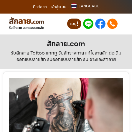
LANGUAGE
ติดต่อเรา
เข้าสู่ระบบ
เมนู
สักลาย.com
รับสักลาย Tattoo แทททู รับสักร่างกาย แก้ไขลายสัก ต่อเติม
ออกแบบลายสัก รับออกแบบลายสัก รับเจาะและสักลาย