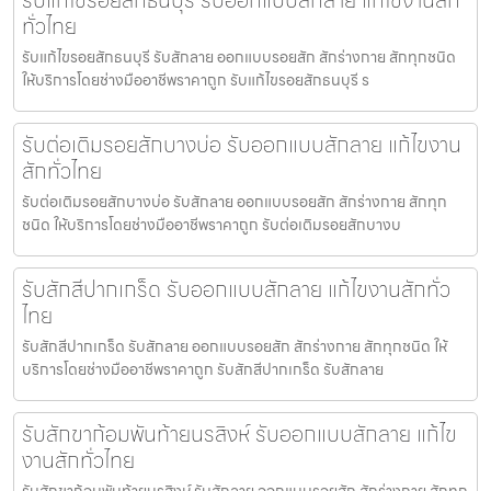
รับแก้ไขรอยสักธนบุรี รับออกแบบสักลาย แก้ไขงานสัก
ทั่วไทย
รับแก้ไขรอยสักธนบุรี รับสักลาย ออกแบบรอยสัก สักร่างกาย สักทุกชนิด
ให้บริการโดยช่างมืออาชีพราคาถูก รับแก้ไขรอยสักธนบุรี ร
รับต่อเติมรอยสักบางบ่อ รับออกแบบสักลาย แก้ไขงาน
สักทั่วไทย
รับต่อเติมรอยสักบางบ่อ รับสักลาย ออกแบบรอยสัก สักร่างกาย สักทุก
ชนิด ให้บริการโดยช่างมืออาชีพราคาถูก รับต่อเติมรอยสักบางบ
รับสักสีปากเกร็ด รับออกแบบสักลาย แก้ไขงานสักทั่ว
ไทย
รับสักสีปากเกร็ด รับสักลาย ออกแบบรอยสัก สักร่างกาย สักทุกชนิด ให้
บริการโดยช่างมืออาชีพราคาถูก รับสักสีปากเกร็ด รับสักลาย
รับสักขาก้อมพันท้ายนรสิงห์ รับออกแบบสักลาย แก้ไข
งานสักทั่วไทย