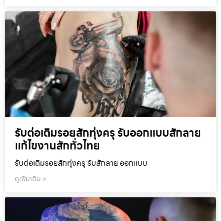
รับต่อเติมรอยสักทุ่งครุ รับออกแบบสักลาย
แก้ไขงานสักทั่วไทย
รับต่อเติมรอยสักทุ่งครุ รับสักลาย ออกแบบ
ดูเพิ่มเติม »