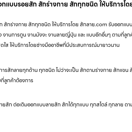
กแบบรอยสัก สักร่างกาย สักทุกชนิด ให้บริการโดย
 สักร่างกาย สักทุกชนิด ให้บริการโดย สักลาย.com รับออกแบ
งานการตูน งานมังงะ งานลายญี่ปุ่น และ แบบอีกอื่นๆ ตามที่ลูก
สดใส ให้บริการโดยช่างมืออาชีพที่มีประสบการณ์มายาวนาน
รสักลายทุกด้าน ทุกชนิด ไม่ว่าจะเป็น สักตามร่างกาย สักแขน ส
บที่ลูกค้าต้องการ
ลายสัก ต่อเติมออกแบบลายสัก สักได้ทุกแบบ ทุกสไตล์ ทุกลาย ต