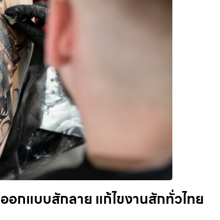
บออกแบบสักลาย แก้ไขงานสักทั่วไทย