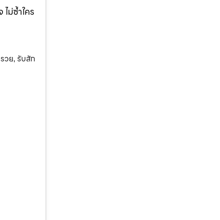
 ไม่ซ้ำใคร
กรวย
รับสัก
,