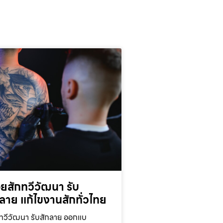
อยสักทวีวัฒนา รับ
าย แก้ไขงานสักทั่วไทย
กทวีวัฒนา รับสักลาย ออกแบ