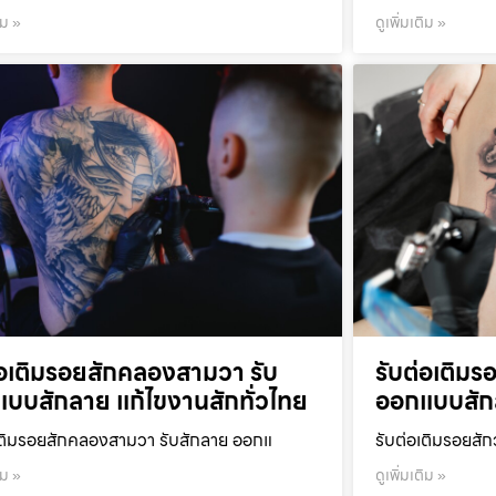
ิม »
ดูเพิ่มเติม »
่อเติมรอยสักคลองสามวา รับ
รับต่อเติมร
บบสักลาย แก้ไขงานสักทั่วไทย
ออกแบบสักล
เติมรอยสักคลองสามวา รับสักลาย ออกแ
รับต่อเติมรอยสั
ิม »
ดูเพิ่มเติม »