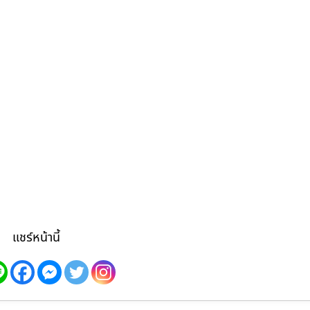
แชร์หน้านี้