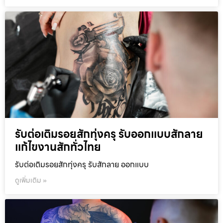
รับต่อเติมรอยสักทุ่งครุ รับออกแบบสักลาย
แก้ไขงานสักทั่วไทย
รับต่อเติมรอยสักทุ่งครุ รับสักลาย ออกแบบ
ดูเพิ่มเติม »