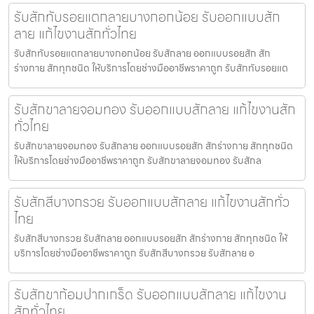
รับสักทับรอยแตกลายบางกอกน้อย รับออกแบบสัก
ลาย แก้ไขงานสักทั่วไทย
รับสักทับรอยแตกลายบางกอกน้อย รับสักลาย ออกแบบรอยสัก สัก
ร่างกาย สักทุกชนิด ให้บริการโดยช่างมืออาชีพราคาถูก รับสักทับรอยแต
รับสักขาลายจอมทอง รับออกแบบสักลาย แก้ไขงานสัก
ทั่วไทย
รับสักขาลายจอมทอง รับสักลาย ออกแบบรอยสัก สักร่างกาย สักทุกชนิด
ให้บริการโดยช่างมืออาชีพราคาถูก รับสักขาลายจอมทอง รับสักล
รับสักสีบางกรวย รับออกแบบสักลาย แก้ไขงานสักทั่ว
ไทย
รับสักสีบางกรวย รับสักลาย ออกแบบรอยสัก สักร่างกาย สักทุกชนิด ให้
บริการโดยช่างมืออาชีพราคาถูก รับสักสีบางกรวย รับสักลาย อ
รับสักขาก้อมปากเกร็ด รับออกแบบสักลาย แก้ไขงาน
สักทั่วไทย