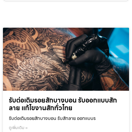
รับต่อเติมรอยสักบางบอน รับออกแบบสัก
ลาย แก้ไขงานสักทั่วไทย
รับต่อเติมรอยสักบางบอน รับสักลาย ออกแบบร
ดูเพิ่มเติม »