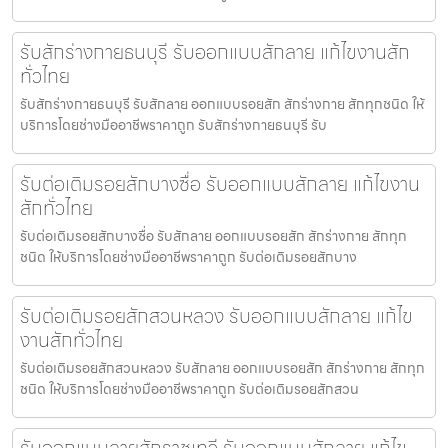
รับสักร่างกายธนบุรี รับออกแบบสักลาย แก้ไขงานสัก
ทั่วไทย
รับสักร่างกายธนบุรี รับสักลาย ออกแบบรอยสัก สักร่างกาย สักทุกชนิด ให้
บริการโดยช่างมืออาชีพราคาถูก รับสักร่างกายธนบุรี รับ
รับต่อเติมรอยสักบางซื่อ รับออกแบบสักลาย แก้ไขงาน
สักทั่วไทย
รับต่อเติมรอยสักบางซื่อ รับสักลาย ออกแบบรอยสัก สักร่างกาย สักทุก
ชนิด ให้บริการโดยช่างมืออาชีพราคาถูก รับต่อเติมรอยสักบาง
รับต่อเติมรอยสักสวนหลวง รับออกแบบสักลาย แก้ไข
งานสักทั่วไทย
รับต่อเติมรอยสักสวนหลวง รับสักลาย ออกแบบรอยสัก สักร่างกาย สักทุก
ชนิด ให้บริการโดยช่างมืออาชีพราคาถูก รับต่อเติมรอยสักสวน
รับออกแบบลายสักราชเทวี รับออกแบบสักลาย แก้ไข