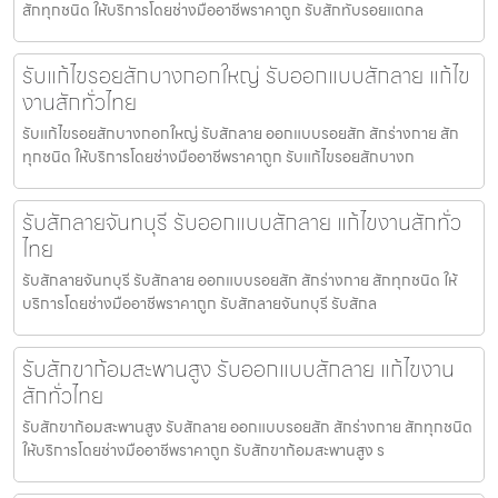
สักทุกชนิด ให้บริการโดยช่างมืออาชีพราคาถูก รับสักทับรอยแตกล
รับแก้ไขรอยสักบางกอกใหญ่ รับออกแบบสักลาย แก้ไข
งานสักทั่วไทย
รับแก้ไขรอยสักบางกอกใหญ่ รับสักลาย ออกแบบรอยสัก สักร่างกาย สัก
ทุกชนิด ให้บริการโดยช่างมืออาชีพราคาถูก รับแก้ไขรอยสักบางก
รับสักลายจันทบุรี รับออกแบบสักลาย แก้ไขงานสักทั่ว
ไทย
รับสักลายจันทบุรี รับสักลาย ออกแบบรอยสัก สักร่างกาย สักทุกชนิด ให้
บริการโดยช่างมืออาชีพราคาถูก รับสักลายจันทบุรี รับสักล
รับสักขาก้อมสะพานสูง รับออกแบบสักลาย แก้ไขงาน
สักทั่วไทย
รับสักขาก้อมสะพานสูง รับสักลาย ออกแบบรอยสัก สักร่างกาย สักทุกชนิด
ให้บริการโดยช่างมืออาชีพราคาถูก รับสักขาก้อมสะพานสูง ร