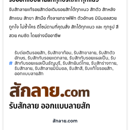
รับสักลายแก้รอยสักต่อเติมรอยสักได้ทุกแนว สักตัว สักหลัง
สักแขน สักขา สักมือ ทั้งลายกราฟฟิก ตัวอักษร มินิมอลสวย
ถูกใจ ไม่ซ้ำใคร ดีไซน์ตามที่คุณสั่ง สักได้ทุกแนว และ ทุกรูป สี
สวย คมชัด โดยช่างมืออาชีพ
รับต่อเติมรอยสัก
รับสักขาก้อม
รับสักขาลาย
รับสักตัว
,
,
,
อักษร
รับสักทับรอยแตกลาย
รับสักทับรอยแผลเป็น
รับ
,
,
,
สักทับรอยแผลเป็นธัญบุรี
รับสักยันต์ไทย
รับสักร่างกาย
,
,
,
รับสักลาย
รับสักลายมินิมอล
รับสักสี
รับแก้ไขรอยสัก
,
,
,
,
ออกแบบลายสัก
สักลาย.com