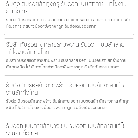
รับต่อเติมรอยสักทุ่งครุ รับออกแบบสักลาย แก้ไขงาน
สักทั่วไทย
รับต่อเติมรอยสักทุ่งครุ รับสักลาย ออกแบบรอยสัก สักร่างกาย สักทุกชนิด
ให้บริการโดยช่างมืออาชีพราคาถูก รับต่อเติมรอยสักทุ่
รับสักทับรอยแตกลายสามพราน รับออกแบบสักลาย
แก้ไขงานสักทั่วไทย
รับสักทับรอยแตกลายสามพราน รับสักลาย ออกแบบรอยสัก สักร่างกาย
สักทุกชนิด ให้บริการโดยช่างมืออาชีพราคาถูก รับสักทับรอยแตกลา
รับต่อเติมรอยสักลาดพร้าว รับออกแบบสักลาย แก้ไข
งานสักทั่วไทย
รับต่อเติมรอยสักลาดพร้าว รับสักลาย ออกแบบรอยสัก สักร่างกาย สักทุก
ชนิด ให้บริการโดยช่างมืออาชีพราคาถูก รับต่อเติมรอยสักลา
รับออกแบบลายสักบางเขน รับออกแบบสักลาย แก้ไข
งานสักทั่วไทย