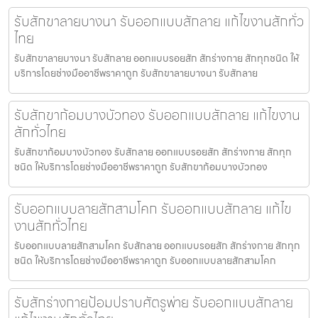
รับสักขาลายบางนา รับออกแบบสักลาย แก้ไขงานสักทั่ว
ไทย
รับสักขาลายบางนา รับสักลาย ออกแบบรอยสัก สักร่างกาย สักทุกชนิด ให้
บริการโดยช่างมืออาชีพราคาถูก รับสักขาลายบางนา รับสักลาย
รับสักขาก้อมบางบัวทอง รับออกแบบสักลาย แก้ไขงาน
สักทั่วไทย
รับสักขาก้อมบางบัวทอง รับสักลาย ออกแบบรอยสัก สักร่างกาย สักทุก
ชนิด ให้บริการโดยช่างมืออาชีพราคาถูก รับสักขาก้อมบางบัวทอง
รับออกแบบลายสักสามโคก รับออกแบบสักลาย แก้ไข
งานสักทั่วไทย
รับออกแบบลายสักสามโคก รับสักลาย ออกแบบรอยสัก สักร่างกาย สักทุก
ชนิด ให้บริการโดยช่างมืออาชีพราคาถูก รับออกแบบลายสักสามโคก
รับสักร่างกายป้อมปราบศัตรูพ่าย รับออกแบบสักลาย