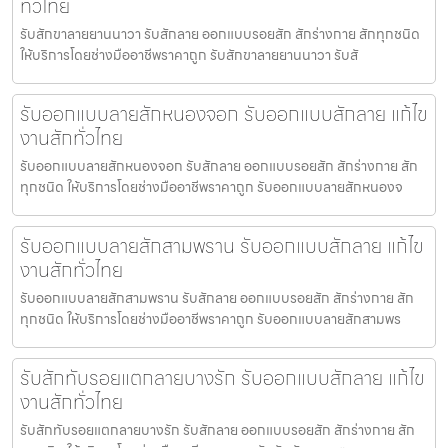
ทั่วไทย
รับสักขาลายยานนาวา รับสักลาย ออกแบบรอยสัก สักร่างกาย สักทุกชนิด
ให้บริการโดยช่างมืออาชีพราคาถูก รับสักขาลายยานนาวา รับสั
รับออกแบบลายสักหนองจอก รับออกแบบสักลาย แก้ไข
งานสักทั่วไทย
รับออกแบบลายสักหนองจอก รับสักลาย ออกแบบรอยสัก สักร่างกาย สัก
ทุกชนิด ให้บริการโดยช่างมืออาชีพราคาถูก รับออกแบบลายสักหนองจ
รับออกแบบลายสักสามพราน รับออกแบบสักลาย แก้ไข
งานสักทั่วไทย
รับออกแบบลายสักสามพราน รับสักลาย ออกแบบรอยสัก สักร่างกาย สัก
ทุกชนิด ให้บริการโดยช่างมืออาชีพราคาถูก รับออกแบบลายสักสามพร
รับสักทับรอยแตกลายบางรัก รับออกแบบสักลาย แก้ไข
งานสักทั่วไทย
รับสักทับรอยแตกลายบางรัก รับสักลาย ออกแบบรอยสัก สักร่างกาย สัก