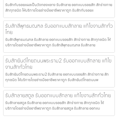
รับสักทับรอยแผลเป็นวังทองหลาง รับสักลาย ออกแบบรอยสัก สักร่างกาย
สักทุกชนิด ให้บริการโดยช่างมืออาชีพราคาถูก รับสักทับรอยแ
รับสักสีพุทธมณฑล รับออกแบบสักลาย แก้ไขงานสักทั่ว
ไทย
รับสักสีพุทธมณฑล รับสักลาย ออกแบบรอยสัก สักร่างกาย สักทุกชนิด ให้
บริการโดยช่างมืออาชีพราคาถูก รับสักสีพุทธมณฑล รับสักลาย
รับสักยันต์ไทยถนนพระราม2 รับออกแบบสักลาย แก้ไข
งานสักทั่วไทย
รับสักยันต์ไทยถนนพระราม2 รับสักลาย ออกแบบรอยสัก สักร่างกาย สัก
ทุกชนิด ให้บริการโดยช่างมืออาชีพราคาถูก รับสักยันต์ไทยถนนพ
รับสักลายสตูล รับออกแบบสักลาย แก้ไขงานสักทั่วไทย
รับสักลายสตูล รับสักลาย ออกแบบรอยสัก สักร่างกาย สักทุกชนิด ให้
บริการโดยช่างมืออาชีพราคาถูก รับสักลายสตูล รับสักลาย ออกแบ