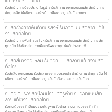
แก้ไขงานสักทั่วไทย
รับสักร่างกายป้อมปราบศัตรูพ่าย รับสักลาย ออกแบบรอยสัก สักร่างกาย
สักทุกชนิด ให้บริการโดยช่างมืออาชีพราคาถูก รับสักร่างกา
รับสักร่างกายพันท้ายนรสิงห์ รับออกแบบสักลาย แก้ไข
งานสักทั่วไทย
รับสักร่างกายพันท้ายนรสิงห์ รับสักลาย ออกแบบรอยสัก สักร่างกาย สัก
ทุกชนิด ให้บริการโดยช่างมืออาชีพราคาถูก รับสักร่างกายพั
รับสักสีบางคอแหลม รับออกแบบสักลาย แก้ไขงานสัก
ทั่วไทย
รับสักสีบางคอแหลม รับสักลาย ออกแบบรอยสัก สักร่างกาย สักทุกชนิด ให้
บริการโดยช่างมืออาชีพราคาถูก รับสักสีบางคอแหลม รับสักล
รับต่อเติมรอยสักป้อมปราบศัตรูพ่าย รับออกแบบสัก
ลาย แก้ไขงานสักทั่วไทย
รับต่อเติมรอยสักป้อมปราบศัตรูพ่าย รับสักลาย ออกแบบรอยสัก สัก
ร่างกาย สักทุกชนิด ให้บริการโดยช่างมืออาชีพราคาถูก รับต่อเติ