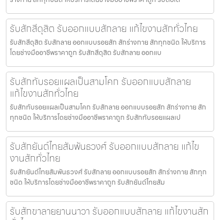
รับสักสีดุสิต รับออกแบบสักลาย แก้ไขงานสักทั่วไทย
รับสักสีดุสิต รับสักลาย ออกแบบรอยสัก สักร่างกาย สักทุกชนิด ให้บริการ
โดยช่างมืออาชีพราคาถูก รับสักสีดุสิต รับสักลาย ออกแบ
รับสักทับรอยแผลเป็นสามโคก รับออกแบบสักลาย
แก้ไขงานสักทั่วไทย
รับสักทับรอยแผลเป็นสามโคก รับสักลาย ออกแบบรอยสัก สักร่างกาย สัก
ทุกชนิด ให้บริการโดยช่างมืออาชีพราคาถูก รับสักทับรอยแผลเป
รับสักยันต์ไทยสัมพันธวงศ์ รับออกแบบสักลาย แก้ไข
งานสักทั่วไทย
รับสักยันต์ไทยสัมพันธวงศ์ รับสักลาย ออกแบบรอยสัก สักร่างกาย สักทุก
ชนิด ให้บริการโดยช่างมืออาชีพราคาถูก รับสักยันต์ไทยสัม
รับสักขาลายยานนาวา รับออกแบบสักลาย แก้ไขงานสัก