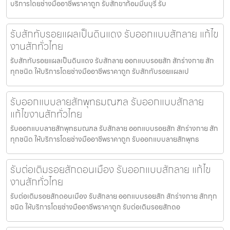
บริการโดยช่างมืออาชีพราคาถูก รับสักขาก้อมมีนบุรี รับ
รับสักทับรอยแผลเป็นดินแดง รับออกแบบสักลาย แก้ไข
งานสักทั่วไทย
รับสักทับรอยแผลเป็นดินแดง รับสักลาย ออกแบบรอยสัก สักร่างกาย สัก
ทุกชนิด ให้บริการโดยช่างมืออาชีพราคาถูก รับสักทับรอยแผลเป
รับออกแบบลายสักพุทธมณฑล รับออกแบบสักลาย
แก้ไขงานสักทั่วไทย
รับออกแบบลายสักพุทธมณฑล รับสักลาย ออกแบบรอยสัก สักร่างกาย สัก
ทุกชนิด ให้บริการโดยช่างมืออาชีพราคาถูก รับออกแบบลายสักพุทธ
รับต่อเติมรอยสักดอนเมือง รับออกแบบสักลาย แก้ไข
งานสักทั่วไทย
รับต่อเติมรอยสักดอนเมือง รับสักลาย ออกแบบรอยสัก สักร่างกาย สักทุก
ชนิด ให้บริการโดยช่างมืออาชีพราคาถูก รับต่อเติมรอยสักดอ