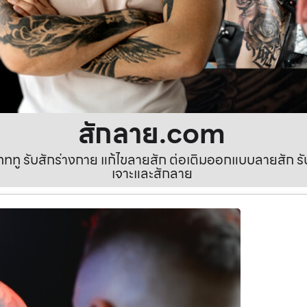
สักลาย.com
ทททู รับสักร่างกาย แก้ไขลายสัก ต่อเติมออกแบบลายสัก 
เจาะและสักลาย