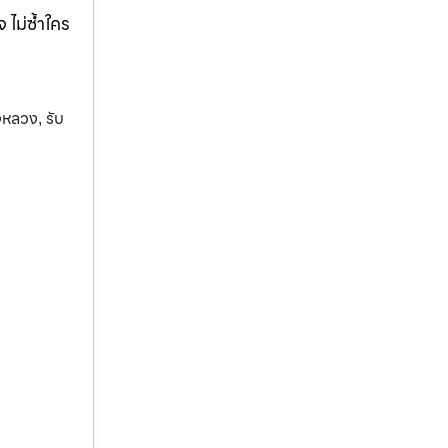
 ไม่ซ้ำใคร
งหลวง
รับ
,