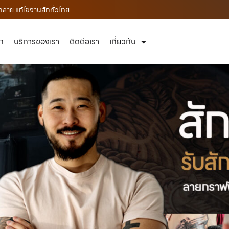
ลาย แก้ไขงานสักทั่วไทย
ัก
บริการของเรา
ติดต่อเรา
เกี่ยวกับ