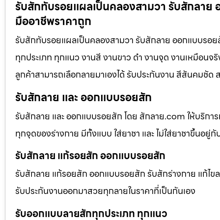
รับสักทับรอยแผลเป็นคลองสามวา รับสักลาย อ
มืออาชีพราคาถูก
รับสักทับรอยแผลเป็นคลองสามวา รับสักลาย ออกแบบรอยสั
ทุกประเภท ทุกแนว งานสี งานขาว ดำ งานจุด งานเหมือนจริง 
ลูกค้าสามารถเลือกลายมาเองได้ รับประกันงาน สีสันคมชัด 
รับสักลาย และ ออกแบบรอยสัก
รับสักลาย และ ออกแบบรอยสัก โดย สักลาย.com ให้บริการกา
ทุกจุดของร่างกาย มีทั้งแบบ ใส่ยาชา และ ไม่ใส่ยาชาขึ้นอยู่กั
รับสักลาย แก้รอยสัก ออกแบบรอยสัก
รับสักลาย แก้รอยสัก ออกแบบรอยสัก รับสักร่างกาย แก้ไข
รับประกันงานออกมาสวยทุกลายในราคาที่เป็นกันเอง
รับออกแบบลายสักทุกประเภท ทุกแนว