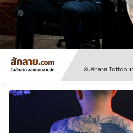
รับสักลาย Tattoo แ