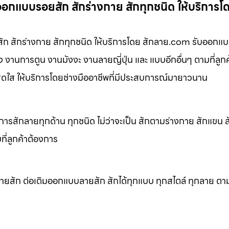
อกแบบรอยสัก สักร่างกาย สักทุกชนิด ให้บริการโ
ก สักร่างกาย สักทุกชนิด ให้บริการโดย สักลาย.com รับออกแ
งานการตูน งานมังงะ งานลายญี่ปุ่น และ แบบอีกอื่นๆ ตามที่ลูก
สดใส ให้บริการโดยช่างมืออาชีพที่มีประสบการณ์มายาวนาน
รสักลายทุกด้าน ทุกชนิด ไม่ว่าจะเป็น สักตามร่างกาย สักแขน ส
บที่ลูกค้าต้องการ
ลายสัก ต่อเติมออกแบบลายสัก สักได้ทุกแบบ ทุกสไตล์ ทุกลาย ต