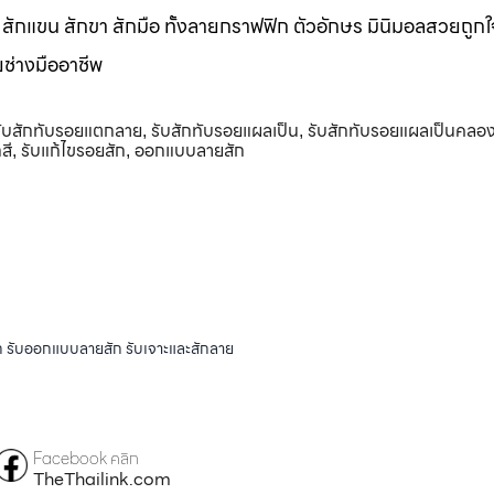
 สักแขน สักขา สักมือ ทั้งลายกราฟฟิก ตัวอักษร มินิมอลสวยถูกใจ
ยช่างมืออาชีพ
รับสักทับรอยแตกลาย
รับสักทับรอยแผลเป็น
รับสักทับรอยแผลเป็นคลอ
,
,
สี
รับแก้ไขรอยสัก
ออกแบบลายสัก
,
,
ัก รับออกแบบลายสัก รับเจาะและสักลาย
Facebook คลิก
TheThailink.com