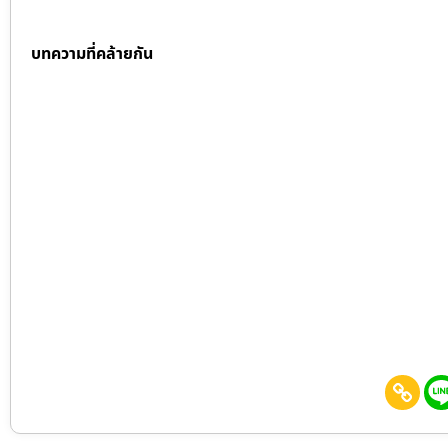
บทความที่คล้ายกัน