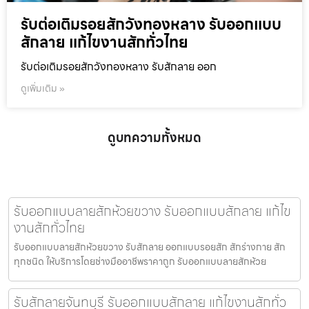
รับต่อเติมรอยสักวังทองหลาง รับออกแบบ
สักลาย แก้ไขงานสักทั่วไทย
รับต่อเติมรอยสักวังทองหลาง รับสักลาย ออก
ดูเพิ่มเติม »
ดูบทความทั้งหมด
รับออกแบบลายสักห้วยขวาง รับออกแบบสักลาย แก้ไข
งานสักทั่วไทย
รับออกแบบลายสักห้วยขวาง รับสักลาย ออกแบบรอยสัก สักร่างกาย สัก
ทุกชนิด ให้บริการโดยช่างมืออาชีพราคาถูก รับออกแบบลายสักห้วย
รับสักลายจันทบุรี รับออกแบบสักลาย แก้ไขงานสักทั่ว