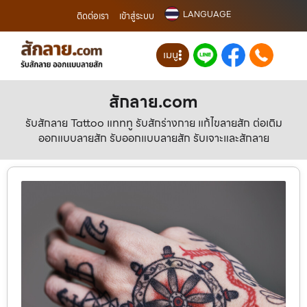
LANGUAGE
ติดต่อเรา
เข้าสู่ระบบ
เมนู
สักลาย.com
รับสักลาย Tattoo แทททู รับสักร่างกาย แก้ไขลายสัก ต่อเติม
ออกแบบลายสัก รับออกแบบลายสัก รับเจาะและสักลาย