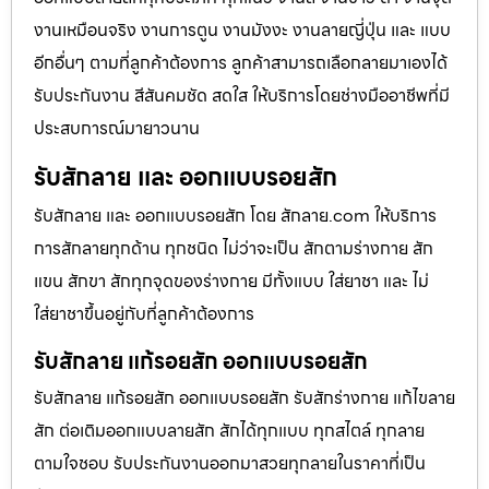
งานเหมือนจริง งานการตูน งานมังงะ งานลายญี่ปุ่น และ แบบ
อีกอื่นๆ ตามที่ลูกค้าต้องการ ลูกค้าสามารถเลือกลายมาเองได้
รับประกันงาน สีสันคมชัด สดใส ให้บริการโดยช่างมืออาชีพที่มี
ประสบการณ์มายาวนาน
รับสักลาย และ ออกแบบรอยสัก
รับสักลาย และ ออกแบบรอยสัก โดย สักลาย.com ให้บริการ
การสักลายทุกด้าน ทุกชนิด ไม่ว่าจะเป็น สักตามร่างกาย สัก
แขน สักขา สักทุกจุดของร่างกาย มีทั้งแบบ ใส่ยาชา และ ไม่
ใส่ยาชาขึ้นอยู่กับที่ลูกค้าต้องการ
รับสักลาย แก้รอยสัก ออกแบบรอยสัก
รับสักลาย แก้รอยสัก ออกแบบรอยสัก รับสักร่างกาย แก้ไขลาย
สัก ต่อเติมออกแบบลายสัก สักได้ทุกแบบ ทุกสไตล์ ทุกลาย
ตามใจชอบ รับประกันงานออกมาสวยทุกลายในราคาที่เป็น