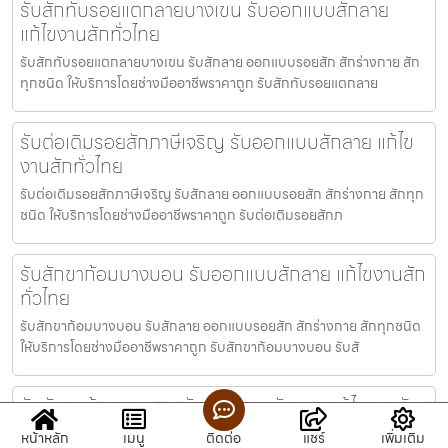
รับสักทับรอยแตกลายบางเขน รับออกแบบสักลาย
แก้ไขงานสักทั่วไทย
รับสักทับรอยแตกลายบางเขน รับสักลาย ออกแบบรอยสัก สักร่างกาย สัก
ทุกชนิด ให้บริการโดยช่างมืออาชีพราคาถูก รับสักทับรอยแตกลาย
รับต่อเติมรอยสักภาษีเจริญ รับออกแบบสักลาย แก้ไข
งานสักทั่วไทย
รับต่อเติมรอยสักภาษีเจริญ รับสักลาย ออกแบบรอยสัก สักร่างกาย สักทุก
ชนิด ให้บริการโดยช่างมืออาชีพราคาถูก รับต่อเติมรอยสักภ
รับสักขาก้อมบางบอน รับออกแบบสักลาย แก้ไขงานสัก
ทั่วไทย
รับสักขาก้อมบางบอน รับสักลาย ออกแบบรอยสัก สักร่างกาย สักทุกชนิด
ให้บริการโดยช่างมืออาชีพราคาถูก รับสักขาก้อมบางบอน รับสั
รับสักขาก้อมดอนตูม รับออกแบบสักลาย แก้ไขงานสัก
ทั่วไทย
หน้าหลัก
เมนู
ติดต่อ
แชร์
เพิ่มเติม