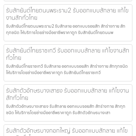
รับสักยันต์ไทยถนนพระราม2 รับออกแบบสักลาย แก้ไข
งานสักทั่วไทย
รับสักยันต์ไทยถนนพระราม2 รับสักลาย ออกแบบรอยสัก สักร่างกาย สัก
ทุกชนิด ให้บริการโดยช่างมืออาชีพราคาถูก รับสักยันต์ไทยถนนพ
รับสักยันต์ไทยราชเทวี รับออกแบบสักลาย แก้ไขงานสัก
ทั่วไทย
รับสักยันต์ไทยราชเทวี รับสักลาย ออกแบบรอยสัก สักร่างกาย สักทุกชนิด
ให้บริการโดยช่างมืออาชีพราคาถูก รับสักยันต์ไทยราชเทวี
รับสักตัวอักษรบางเสาธง รับออกแบบสักลาย แก้ไขงาน
สักทั่วไทย
รับสักตัวอักษรบางเสาธง รับสักลาย ออกแบบรอยสัก สักร่างกาย สักทุก
ชนิด ให้บริการโดยช่างมืออาชีพราคาถูก รับสักตัวอักษรบางเสา
รับสักตัวอักษรบางกอกใหญ่ รับออกแบบสักลาย แก้ไข