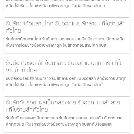
ชนิด ให้บริการโดยช่างมืออาชีพราคาถูก รับต่อเติมรอยสักทว
รับสักขาก้อมสามโคก รับออกแบบสักลาย แก้ไขงานสัก
ทั่วไทย
รับสักขาก้อมสามโคก รับสักลาย ออกแบบรอยสัก สักร่างกาย สักทุกชนิด
ให้บริการโดยช่างมืออาชีพราคาถูก รับสักขาก้อมสามโคก รับสั
รับต่อเติมรอยสักคันนายาว รับออกแบบสักลาย แก้ไข
งานสักทั่วไทย
รับต่อเติมรอยสักคันนายาว รับสักลาย ออกแบบรอยสัก สักร่างกาย สักทุก
ชนิด ให้บริการโดยช่างมืออาชีพราคาถูก รับต่อเติมรอยสักคั
รับสักทับรอยแผลเป็นคลองเตย รับออกแบบสักลาย
แก้ไขงานสักทั่วไทย
รับสักทับรอยแผลเป็นคลองเตย รับสักลาย ออกแบบรอยสัก สักร่างกาย
สักทุกชนิด ให้บริการโดยช่างมืออาชีพราคาถูก รับสักทับรอยแผลเ