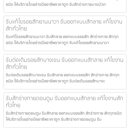
ชนิด ให้บริการโดยช่างมืออาชีพราคาถูก รับสักร่างกายบางบัวท
รับแก้ไขรอยสักยานนาวา รับออกแบบสักลาย แก้ไขงาน
สักทั่วไทย
รับแก้ไขรอยสักยานนาวา รับสักลาย ออกแบบรอยสัก สักร่างกาย สักทุก
ชนิด ให้บริการโดยช่างมืออาชีพราคาถูก รับแก้ไขรอยสักยานนาวา
รับต่อเติมรอยสักบางเขน รับออกแบบสักลาย แก้ไขงาน
สักทั่วไทย
รับต่อเติมรอยสักบางเขน รับสักลาย ออกแบบรอยสัก สักร่างกาย สักทุก
ชนิด ให้บริการโดยช่างมืออาชีพราคาถูก รับต่อเติมรอยสักบางเ
รับสักร่างกายดอนตูม รับออกแบบสักลาย แก้ไขงานสัก
ทั่วไทย
รับสักร่างกายดอนตูม รับสักลาย ออกแบบรอยสัก สักร่างกาย สักทุกชนิด
ให้บริการโดยช่างมืออาชีพราคาถูก รับสักร่างกายดอนตูม รับ