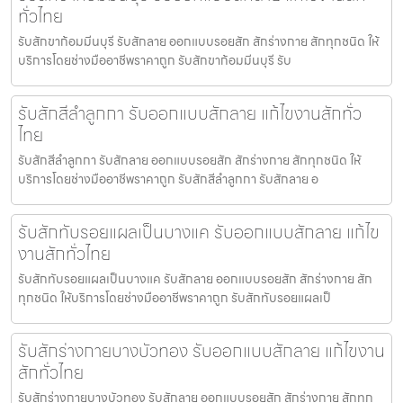
ทั่วไทย
รับสักขาก้อมมีนบุรี รับสักลาย ออกแบบรอยสัก สักร่างกาย สักทุกชนิด ให้
บริการโดยช่างมืออาชีพราคาถูก รับสักขาก้อมมีนบุรี รับ
รับสักสีลำลูกกา รับออกแบบสักลาย แก้ไขงานสักทั่ว
ไทย
รับสักสีลำลูกกา รับสักลาย ออกแบบรอยสัก สักร่างกาย สักทุกชนิด ให้
บริการโดยช่างมืออาชีพราคาถูก รับสักสีลำลูกกา รับสักลาย อ
รับสักทับรอยแผลเป็นบางแค รับออกแบบสักลาย แก้ไข
งานสักทั่วไทย
รับสักทับรอยแผลเป็นบางแค รับสักลาย ออกแบบรอยสัก สักร่างกาย สัก
ทุกชนิด ให้บริการโดยช่างมืออาชีพราคาถูก รับสักทับรอยแผลเป็
รับสักร่างกายบางบัวทอง รับออกแบบสักลาย แก้ไขงาน
สักทั่วไทย
รับสักร่างกายบางบัวทอง รับสักลาย ออกแบบรอยสัก สักร่างกาย สักทุก