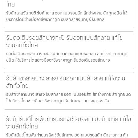
ไทย
รับสักลายจันทบุรี รับสักลาย ออกแบบรอยสัก สักร่างกาย สักทุกชนิด ให้
บริการโดยช่างมืออาชีพราคาถูก รับสักลายจันทบุรี รับสักล
รับต่อเติมรอยสักบางกะปิ รับออกแบบสักลาย แก้ไข
งานสักทั่วไทย
รับต่อเติมรอยสักบางกะปิ รับสักลาย ออกแบบรอยสัก สักร่างกาย สักทุก
ชนิด ให้บริการโดยช่างมืออาชีพราคาถูก รับต่อเติมรอยสักบาง
รับสักขาลายบางเสาธง รับออกแบบสักลาย แก้ไขงาน
สักทั่วไทย
รับสักขาลายบางเสาธง รับสักลาย ออกแบบรอยสัก สักร่างกาย สักทุกชนิด
ให้บริการโดยช่างมืออาชีพราคาถูก รับสักขาลายบางเสาธง รับ
รับสักยันต์ไทยพันท้ายนรสิงห์ รับออกแบบสักลาย แก้ไข
งานสักทั่วไทย
รับสักยันต์ไทยพันท้ายนรสิงห์ รับสักลาย ออกแบบรอยสัก สักร่างกาย สัก