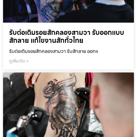
รับต่อเติมรอยสักคลองสามวา รับออกแบบ
สักลาย แก้ไขงานสักทั่วไทย
รับต่อเติมรอยสักคลองสามวา รับสักลาย ออกแ
ดูเพิ่มเติม »