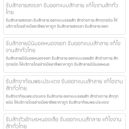
รับสักลายสงขลา รับออกแบบสักลาย แก้ไขงานสักทั่ว
ไทย
รับสักลายสงขลา รับสักลาย ออกแบบรอยสัก สักร่างกาย สักทุกชนิด ให้
บริการโดยช่างมืออาชีพราคาถูก รับสักลายสงขลา รับสักลาย ออก
รับสักลายมินิมอลหนองจอก รับออกแบบสักลาย แก้ไข
งานสักทั่วไทย
รับสักลายมินิมอลหนองจอก รับสักลาย ออกแบบรอยสัก สักร่างกาย สัก
ทุกชนิด ให้บริการโดยช่างมืออาชีพราคาถูก รับสักลายมินิมอลหนอ
รับสักขาก้อมพระประแดง รับออกแบบสักลาย แก้ไขงาน
สักทั่วไทย
รับสักขาก้อมพระประแดง รับสักลาย ออกแบบรอยสัก สักร่างกาย สักทุก
ชนิด ให้บริการโดยช่างมืออาชีพราคาถูก รับสักขาก้อมพระประแดง
รับสักตัวอักษรหนองเสือ รับออกแบบสักลาย แก้ไขงาน
สักทั่วไทย