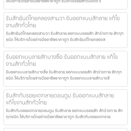
ให้บริการโดยช่างมืออาชีพราคาถูก รับแก้ไขรอยสักดินแดง ร
รับสักยันต์ไทยคลองสามวา รับออกแบบสักลาย แก้ไข
งานสักทั่วไทย
รับสักยันต์ไทยคลองสามวา รับสักลาย ออกแบบรอยสัก สักร่างกาย สักทุก
ชนิด ให้บริการโดยช่างมืออาชีพราคาถูก รับสักยันต์ไทยคลองส
รับออกแบบลายสักบางซื่อ รับออกแบบสักลาย แก้ไข
งานสักทั่วไทย
รับออกแบบลายสักบางซื่อ รับสักลาย ออกแบบรอยสัก สักร่างกาย สักทุก
ชนิด ให้บริการโดยช่างมืออาชีพราคาถูก รับออกแบบลายสักบางซื
รับสักทับรอยแตกลายดอนตูม รับออกแบบสักลาย
แก้ไขงานสักทั่วไทย
รับสักทับรอยแตกลายดอนตูม รับสักลาย ออกแบบรอยสัก สักร่างกาย สัก
ทุกชนิด ให้บริการโดยช่างมืออาชีพราคาถูก รับสักทับรอยแตกลาย