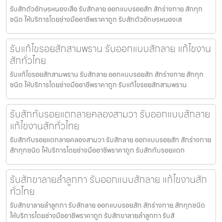
รับสักตัวอักษรหนองเสือ รับสักลาย ออกแบบรอยสัก สักร่างกาย สักทุก
ชนิด ให้บริการโดยช่างมืออาชีพราคาถูก รับสักตัวอักษรหนองเส
รับแก้ไขรอยสักสามพราน รับออกแบบสักลาย แก้ไขงาน
สักทั่วไทย
รับแก้ไขรอยสักสามพราน รับสักลาย ออกแบบรอยสัก สักร่างกาย สักทุก
ชนิด ให้บริการโดยช่างมืออาชีพราคาถูก รับแก้ไขรอยสักสามพราน
รับสักทับรอยแตกลายคลองสามวา รับออกแบบสักลาย
แก้ไขงานสักทั่วไทย
รับสักทับรอยแตกลายคลองสามวา รับสักลาย ออกแบบรอยสัก สักร่างกาย
สักทุกชนิด ให้บริการโดยช่างมืออาชีพราคาถูก รับสักทับรอยแตก
รับสักขาลายลำลูกกา รับออกแบบสักลาย แก้ไขงานสัก
ทั่วไทย
รับสักขาลายลำลูกกา รับสักลาย ออกแบบรอยสัก สักร่างกาย สักทุกชนิด
ให้บริการโดยช่างมืออาชีพราคาถูก รับสักขาลายลำลูกกา รับสั