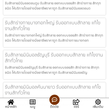
รับสักลายมินิมอลดอนตูม รับสักลาย ออกแบบรอยสัก สักร่างกาย สักทุก
ชนิด ให้บริการโดยช่างมืออาชีพราคาถูก รับสักลายมินิมอลดอนต
รับสักร่างกายบางกอกใหญ่ รับออกแบบสักลาย แก้ไข
งานสักทั่วไทย
รับสักร่างกายบางกอกใหญ่ รับสักลาย ออกแบบรอยสัก สักร่างกาย สักทุก
ชนิด ให้บริการโดยช่างมืออาชีพราคาถูก รับสักร่างกายบางกอก
รับสักลายมินิมอลธัญบุรี รับออกแบบสักลาย แก้ไขงาน
สักทั่วไทย
รับสักลายมินิมอลธัญบุรี รับสักลาย ออกแบบรอยสัก สักร่างกาย สักทุก
ชนิด ให้บริการโดยช่างมืออาชีพราคาถูก รับสักลายมินิมอลธัญ
รับสักลายมินิมอลคันนายาว รับออกแบบสักลาย แก้ไข
งานสักทั่วไทย
รับสักลายมินิมอลคันนายาว รับสักลาย ออกแบบรอยสัก สักร่างกาย สักทุก
ชนิด ให้บริการโดยช่างมืออาชีพราคาถูก รับสักลายมินิมอลคั
หน้าหลัก
เมนู
ติดต่อ
แชร์
เพิ่มเติม