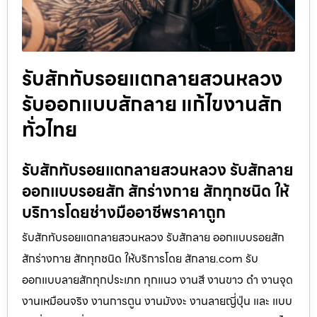
รับสักทับรอยแตกลายสวนหลวง
รับออกแบบสักลาย แก้ไขงานสัก
ทั่วไทย
รับสักทับรอยแตกลายสวนหลวง รับสักลาย
ออกแบบรอยสัก สักร่างกาย สักทุกชนิด ให้
บริการโดยช่างมืออาชีพราคาถูก
รับสักทับรอยแตกลายสวนหลวง รับสักลาย ออกแบบรอยสัก
สักร่างกาย สักทุกชนิด ให้บริการโดย สักลาย.com รับ
ออกแบบลายสักทุกประเภท ทุกแนว งานสี งานขาว ดำ งานจุด
งานเหมือนจริง งานการตูน งานมังงะ งานลายญี่ปุ่น และ แบบ