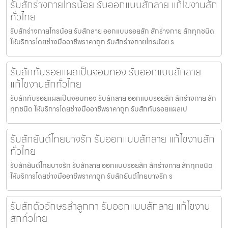
รับสักร่างกายไทรน้อย รับออกแบบสักลาย แก้ไขงานสัก
ทั่วไทย
รับสักร่างกายไทรน้อย รับสักลาย ออกแบบรอยสัก สักร่างกาย สักทุกชนิด
ให้บริการโดยช่างมืออาชีพราคาถูก รับสักร่างกายไทรน้อย ร
รับสักทับรอยแผลเป็นจอมทอง รับออกแบบสักลาย
แก้ไขงานสักทั่วไทย
รับสักทับรอยแผลเป็นจอมทอง รับสักลาย ออกแบบรอยสัก สักร่างกาย สัก
ทุกชนิด ให้บริการโดยช่างมืออาชีพราคาถูก รับสักทับรอยแผลเป
รับสักยันต์ไทยบางรัก รับออกแบบสักลาย แก้ไขงานสัก
ทั่วไทย
รับสักยันต์ไทยบางรัก รับสักลาย ออกแบบรอยสัก สักร่างกาย สักทุกชนิด
ให้บริการโดยช่างมืออาชีพราคาถูก รับสักยันต์ไทยบางรัก ร
รับสักตัวอักษรลำลูกกา รับออกแบบสักลาย แก้ไขงาน
สักทั่วไทย