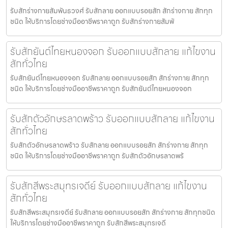
รับสักร่างกายสัมพันธวงศ์ รับสักลาย ออกแบบรอยสัก สักร่างกาย สักทุก
ชนิด ให้บริการโดยช่างมืออาชีพราคาถูก รับสักร่างกายสัมพั
รับสักยันต์ไทยหนองจอก รับออกแบบสักลาย แก้ไขงาน
สักทั่วไทย
รับสักยันต์ไทยหนองจอก รับสักลาย ออกแบบรอยสัก สักร่างกาย สักทุก
ชนิด ให้บริการโดยช่างมืออาชีพราคาถูก รับสักยันต์ไทยหนองจอก
รับสักตัวอักษรลาดพร้าว รับออกแบบสักลาย แก้ไขงาน
สักทั่วไทย
รับสักตัวอักษรลาดพร้าว รับสักลาย ออกแบบรอยสัก สักร่างกาย สักทุก
ชนิด ให้บริการโดยช่างมืออาชีพราคาถูก รับสักตัวอักษรลาดพร้
รับสักสีพระสมุทรเจดีย์ รับออกแบบสักลาย แก้ไขงาน
สักทั่วไทย
รับสักสีพระสมุทรเจดีย์ รับสักลาย ออกแบบรอยสัก สักร่างกาย สักทุกชนิด
ให้บริการโดยช่างมืออาชีพราคาถูก รับสักสีพระสมุทรเจดี