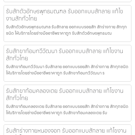
รับสักตัวอักษรพุทธมณฑล รับออกแบบสักลาย แก้ไข
งานสักทั่วไทย
รับสักตัวอักษรพุทธมณฑล รับสักลาย ออกแบบรอยสัก สักร่างกาย สักทุก
ชนิด ให้บริการโดยช่างมืออาชีพราคาถูก รับสักตัวอักษรพุทธมณ
รับสักขาก้อมทวีวัฒนา รับออกแบบสักลาย แก้ไขงาน
สักทั่วไทย
รับสักขาก้อมทวีวัฒนา รับสักลาย ออกแบบรอยสัก สักร่างกาย สักทุกชนิด
ให้บริการโดยช่างมืออาชีพราคาถูก รับสักขาก้อมทวีวัฒนา ร
รับสักขาก้อมคลองเตย รับออกแบบสักลาย แก้ไขงาน
สักทั่วไทย
รับสักขาก้อมคลองเตย รับสักลาย ออกแบบรอยสัก สักร่างกาย สักทุกชนิด
ให้บริการโดยช่างมืออาชีพราคาถูก รับสักขาก้อมคลองเตย รับ
รับสักร่างกายหนองจอก รับออกแบบสักลาย แก้ไขงาน