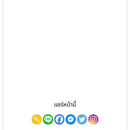
แชร์หน้านี้