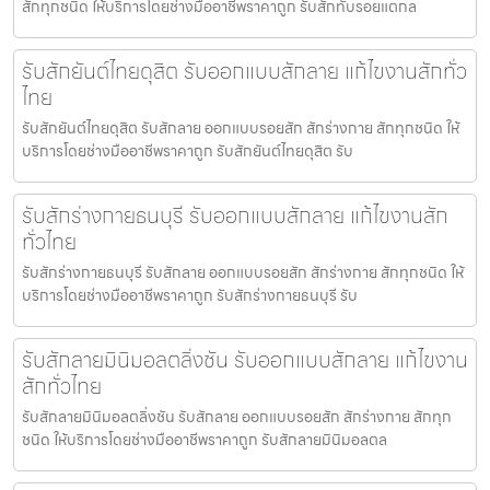
สักทุกชนิด ให้บริการโดยช่างมืออาชีพราคาถูก รับสักทับรอยแตกล
รับสักยันต์ไทยดุสิต รับออกแบบสักลาย แก้ไขงานสักทั่ว
ไทย
รับสักยันต์ไทยดุสิต รับสักลาย ออกแบบรอยสัก สักร่างกาย สักทุกชนิด ให้
บริการโดยช่างมืออาชีพราคาถูก รับสักยันต์ไทยดุสิต รับ
รับสักร่างกายธนบุรี รับออกแบบสักลาย แก้ไขงานสัก
ทั่วไทย
รับสักร่างกายธนบุรี รับสักลาย ออกแบบรอยสัก สักร่างกาย สักทุกชนิด ให้
บริการโดยช่างมืออาชีพราคาถูก รับสักร่างกายธนบุรี รับ
รับสักลายมินิมอลตลิ่งชัน รับออกแบบสักลาย แก้ไขงาน
สักทั่วไทย
รับสักลายมินิมอลตลิ่งชัน รับสักลาย ออกแบบรอยสัก สักร่างกาย สักทุก
ชนิด ให้บริการโดยช่างมืออาชีพราคาถูก รับสักลายมินิมอลตล