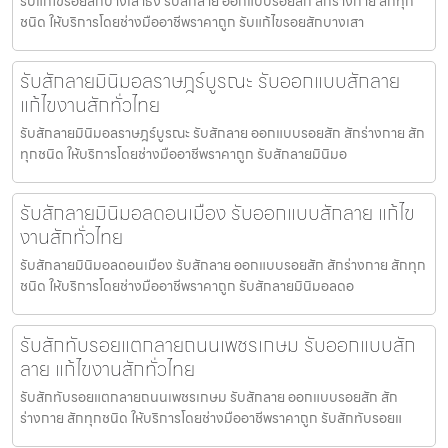
รับแก้ไขรอยสักบางเสาธง รับสักลาย ออกแบบรอยสัก สักร่างกาย สักทุก
ชนิด ให้บริการโดยช่างมืออาชีพราคาถูก รับแก้ไขรอยสักบางเสา
รับสักลายมินิมอลราษฎร์บูรณะ รับออกแบบสักลาย
แก้ไขงานสักทั่วไทย
รับสักลายมินิมอลราษฎร์บูรณะ รับสักลาย ออกแบบรอยสัก สักร่างกาย สัก
ทุกชนิด ให้บริการโดยช่างมืออาชีพราคาถูก รับสักลายมินิมอ
รับสักลายมินิมอลดอนเมือง รับออกแบบสักลาย แก้ไข
งานสักทั่วไทย
รับสักลายมินิมอลดอนเมือง รับสักลาย ออกแบบรอยสัก สักร่างกาย สักทุก
ชนิด ให้บริการโดยช่างมืออาชีพราคาถูก รับสักลายมินิมอลดอ
รับสักทับรอยแตกลายถนนเพชรเกษม รับออกแบบสัก
ลาย แก้ไขงานสักทั่วไทย
รับสักทับรอยแตกลายถนนเพชรเกษม รับสักลาย ออกแบบรอยสัก สัก
ร่างกาย สักทุกชนิด ให้บริการโดยช่างมืออาชีพราคาถูก รับสักทับรอยแ