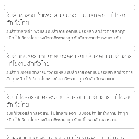
รับสักขาลายกำแพงแสน รับออกแบบสักลาย แก้ไขงาน
สักทั่วไทย
รับสักขาลายกำแพงแสน รับสักลาย ออกแบบรอยสัก สักร่างกาย สักทุก
ชนิด ให้บริการโดยช่างมืออาชีพราคาถูก รับสักขาลายกำแพงแสน รับ
รับสักทับรอยแตกลายบางคอแหลม รับออกแบบสักลาย
แก้ไขงานสักทั่วไทย
รับสักทับรอยแตกลายบางคอแหลม รับสักลาย ออกแบบรอยสัก สักร่างกาย
สักทุกชนิด ให้บริการโดยช่างมืออาชีพราคาถูก รับสักทับรอยแตก
รับแก้ไขรอยสักคลองสาน รับออกแบบสักลาย แก้ไขงาน
สักทั่วไทย
รับแก้ไขรอยสักคลองสาน รับสักลาย ออกแบบรอยสัก สักร่างกาย สักทุก
ชนิด ให้บริการโดยช่างมืออาชีพราคาถูก รับแก้ไขรอยสักคลองสาน
รับออกแบบลายสักลาดหลุมแก้ว รับออกแบบสักลาย