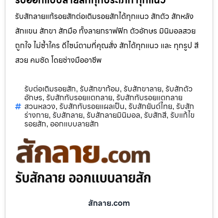
รับออกแบบลายสักทุกประเภท ทุกแนว
รับสักลายแก้รอยสักต่อเติมรอยสักได้ทุกแนว สักตัว สักหลัง
สักแขน สักขา สักมือ ทั้งลายกราฟฟิก ตัวอักษร มินิมอลสวย
ถูกใจ ไม่ซ้ำใคร ดีไซน์ตามที่คุณสั่ง สักได้ทุกแนว และ ทุกรูป สี
สวย คมชัด โดยช่างมืออาชีพ
รับต่อเติมรอยสัก
รับสักขาก้อม
รับสักขาลาย
รับสักตัว
,
,
,
อักษร
รับสักทับรอยแตกลาย
รับสักทับรอยแตกลาย
,
,
สวนหลวง
รับสักทับรอยแผลเป็น
รับสักยันต์ไทย
รับสัก
,
,
,
ร่างกาย
รับสักลาย
รับสักลายมินิมอล
รับสักสี
รับแก้ไข
,
,
,
,
รอยสัก
ออกแบบลายสัก
,
สักลาย.com