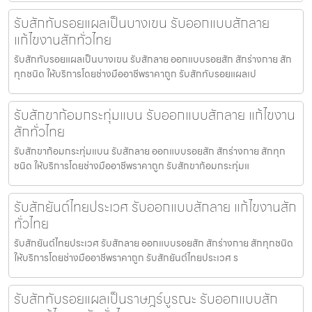
รับสักทับรอยแผลเป็นบางเขน รับออกแบบสักลาย
แก้ไขงานสักทั่วไทย
รับสักทับรอยแผลเป็นบางเขน รับสักลาย ออกแบบรอยสัก สักร่างกาย สัก
ทุกชนิด ให้บริการโดยช่างมืออาชีพราคาถูก รับสักทับรอยแผลเป
รับสักขาก้อมกระทุ่มแบน รับออกแบบสักลาย แก้ไขงาน
สักทั่วไทย
รับสักขาก้อมกระทุ่มแบน รับสักลาย ออกแบบรอยสัก สักร่างกาย สักทุก
ชนิด ให้บริการโดยช่างมืออาชีพราคาถูก รับสักขาก้อมกระทุ่มแ
รับสักยันต์ไทยประเวศ รับออกแบบสักลาย แก้ไขงานสัก
ทั่วไทย
รับสักยันต์ไทยประเวศ รับสักลาย ออกแบบรอยสัก สักร่างกาย สักทุกชนิด
ให้บริการโดยช่างมืออาชีพราคาถูก รับสักยันต์ไทยประเวศ ร
รับสักทับรอยแผลเป็นราษฎร์บูรณะ รับออกแบบสัก