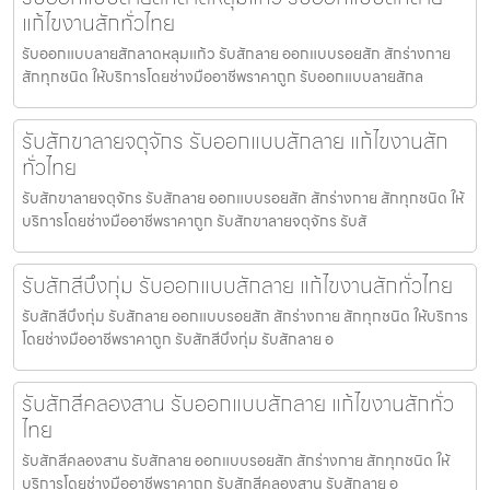
แก้ไขงานสักทั่วไทย
รับออกแบบลายสักลาดหลุมแก้ว รับสักลาย ออกแบบรอยสัก สักร่างกาย
สักทุกชนิด ให้บริการโดยช่างมืออาชีพราคาถูก รับออกแบบลายสักล
รับสักขาลายจตุจักร รับออกแบบสักลาย แก้ไขงานสัก
ทั่วไทย
รับสักขาลายจตุจักร รับสักลาย ออกแบบรอยสัก สักร่างกาย สักทุกชนิด ให้
บริการโดยช่างมืออาชีพราคาถูก รับสักขาลายจตุจักร รับสั
รับสักสีบึงกุ่ม รับออกแบบสักลาย แก้ไขงานสักทั่วไทย
รับสักสีบึงกุ่ม รับสักลาย ออกแบบรอยสัก สักร่างกาย สักทุกชนิด ให้บริการ
โดยช่างมืออาชีพราคาถูก รับสักสีบึงกุ่ม รับสักลาย อ
รับสักสีคลองสาน รับออกแบบสักลาย แก้ไขงานสักทั่ว
ไทย
รับสักสีคลองสาน รับสักลาย ออกแบบรอยสัก สักร่างกาย สักทุกชนิด ให้
บริการโดยช่างมืออาชีพราคาถูก รับสักสีคลองสาน รับสักลาย อ