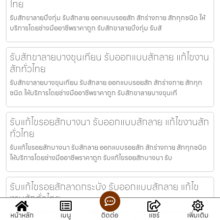
ไทย
รับสักขาลายบึงกุ่ม รับสักลาย ออกแบบรอยสัก สักร่างกาย สักทุกชนิด ให้
บริการโดยช่างมืออาชีพราคาถูก รับสักขาลายบึงกุ่ม รับสั
รับสักขาลายบางขุนเทียน รับออกแบบสักลาย แก้ไขงาน
สักทั่วไทย
รับสักขาลายบางขุนเทียน รับสักลาย ออกแบบรอยสัก สักร่างกาย สักทุก
ชนิด ให้บริการโดยช่างมืออาชีพราคาถูก รับสักขาลายบางขุนเที
รับแก้ไขรอยสักบางนา รับออกแบบสักลาย แก้ไขงานสัก
ทั่วไทย
รับแก้ไขรอยสักบางนา รับสักลาย ออกแบบรอยสัก สักร่างกาย สักทุกชนิด
ให้บริการโดยช่างมืออาชีพราคาถูก รับแก้ไขรอยสักบางนา รับ
รับแก้ไขรอยสักลาดกระบัง รับออกแบบสักลาย แก้ไข
งานสักทั่วไทย
รับแก้ไขรอยสักลาดกระบัง รับสักลาย ออกแบบรอยสัก สักร่างกาย สักทุก
หน้าหลัก
เมนู
ติดต่อ
แชร์
เพิ่มเติม