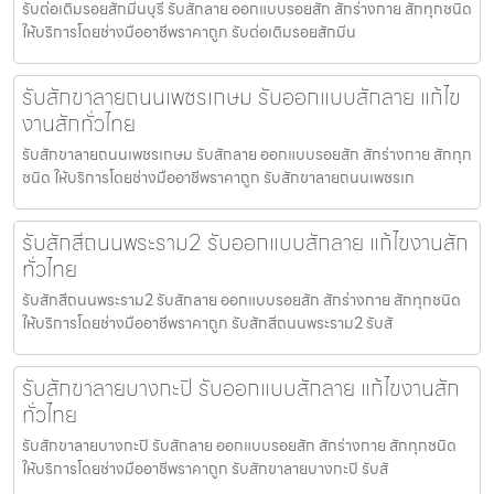
รับต่อเติมรอยสักมีนบุรี รับสักลาย ออกแบบรอยสัก สักร่างกาย สักทุกชนิด
ให้บริการโดยช่างมืออาชีพราคาถูก รับต่อเติมรอยสักมีน
รับสักขาลายถนนเพชรเกษม รับออกแบบสักลาย แก้ไข
งานสักทั่วไทย
รับสักขาลายถนนเพชรเกษม รับสักลาย ออกแบบรอยสัก สักร่างกาย สักทุก
ชนิด ให้บริการโดยช่างมืออาชีพราคาถูก รับสักขาลายถนนเพชรเก
รับสักสีถนนพระราม2 รับออกแบบสักลาย แก้ไขงานสัก
ทั่วไทย
รับสักสีถนนพระราม2 รับสักลาย ออกแบบรอยสัก สักร่างกาย สักทุกชนิด
ให้บริการโดยช่างมืออาชีพราคาถูก รับสักสีถนนพระราม2 รับสั
รับสักขาลายบางกะปิ รับออกแบบสักลาย แก้ไขงานสัก
ทั่วไทย
รับสักขาลายบางกะปิ รับสักลาย ออกแบบรอยสัก สักร่างกาย สักทุกชนิด
ให้บริการโดยช่างมืออาชีพราคาถูก รับสักขาลายบางกะปิ รับสั