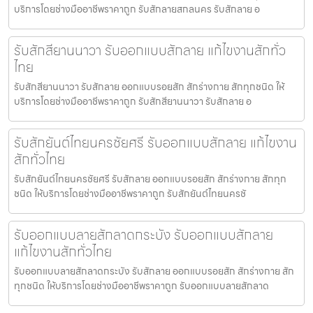
บริการโดยช่างมืออาชีพราคาถูก รับสักลายสกลนคร รับสักลาย อ
รับสักสียานนาวา รับออกแบบสักลาย แก้ไขงานสักทั่ว
ไทย
รับสักสียานนาวา รับสักลาย ออกแบบรอยสัก สักร่างกาย สักทุกชนิด ให้
บริการโดยช่างมืออาชีพราคาถูก รับสักสียานนาวา รับสักลาย อ
รับสักยันต์ไทยนครชัยศรี รับออกแบบสักลาย แก้ไขงาน
สักทั่วไทย
รับสักยันต์ไทยนครชัยศรี รับสักลาย ออกแบบรอยสัก สักร่างกาย สักทุก
ชนิด ให้บริการโดยช่างมืออาชีพราคาถูก รับสักยันต์ไทยนครชั
รับออกแบบลายสักลาดกระบัง รับออกแบบสักลาย
แก้ไขงานสักทั่วไทย
รับออกแบบลายสักลาดกระบัง รับสักลาย ออกแบบรอยสัก สักร่างกาย สัก
ทุกชนิด ให้บริการโดยช่างมืออาชีพราคาถูก รับออกแบบลายสักลาด