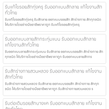
รับแก้ไขรอยสักทุ่งครุ รับออกแบบสักลาย แก้ไขงานสัก
ทั่วไทย
รับแก้ไขรอยสักทุ่งครุ รับสักลาย ออกแบบรอยสัก สักร่างกาย สักทุกชนิด
ให้บริการโดยช่างมืออาชีพราคาถูก รับแก้ไขรอยสักทุ่งครุ
รับออกแบบลายสักกระทุ่มแบน รับออกแบบสักลาย
แก้ไขงานสักทั่วไทย
รับออกแบบลายสักกระทุ่มแบน รับสักลาย ออกแบบรอยสัก สักร่างกาย สัก
ทุกชนิด ให้บริการโดยช่างมืออาชีพราคาถูก รับออกแบบลายสักกร
รับสักร่างกายสวนหลวง รับออกแบบสักลาย แก้ไขงาน
สักทั่วไทย
รับสักร่างกายสวนหลวง รับสักลาย ออกแบบรอยสัก สักร่างกาย สักทุก
ชนิด ให้บริการโดยช่างมืออาชีพราคาถูก รับสักร่างกายสวนหลวง ร
รับต่อเติมรอยสักบางแค รับออกแบบสักลาย แก้ไขงาน