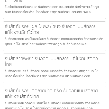
สักทั่วไทย
รับต่อเติมรอยสักบางแค รับสักลาย ออกแบบรอยสัก สักร่างกาย สักทุก
ชนิด ให้บริการโดยช่างมืออาชีพราคาถูก รับต่อเติมรอยสักบางแค
รับสักทับรอยแผลเป็นพระโขนง รับออกแบบสักลาย
แก้ไขงานสักทั่วไทย
รับสักทับรอยแผลเป็นพระโขนง รับสักลาย ออกแบบรอยสัก สักร่างกาย สัก
ทุกชนิด ให้บริการโดยช่างมืออาชีพราคาถูก รับสักทับรอยแผลเ
รับสักลายพะเยา รับออกแบบสักลาย แก้ไขงานสักทั่ว
ไทย
รับสักลายพะเยา รับสักลาย ออกแบบรอยสัก สักร่างกาย สักทุกชนิด ให้
บริการโดยช่างมืออาชีพราคาถูก รับสักลายพะเยา รับสักลาย ออก
รับสักทับรอยแตกลายปากเกร็ด รับออกแบบสักลาย
แก้ไขงานสักทั่วไทย
รับสักทับรอยแตกลายปากเกร็ด รับสักลาย ออกแบบรอยสัก สักร่างกาย
สักทุกชนิด ให้บริการโดยช่างมืออาชีพราคาถูก รับสักทับรอยแตกล