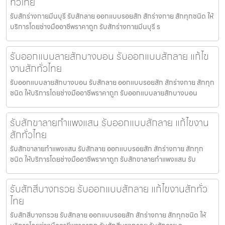
ทั่วไทย
รับสักร่างกายมีนบุรี รับสักลาย ออกแบบรอยสัก สักร่างกาย สักทุกชนิด ให้
บริการโดยช่างมืออาชีพราคาถูก รับสักร่างกายมีนบุรี ร
รับออกแบบลายสักบางบอน รับออกแบบสักลาย แก้ไข
งานสักทั่วไทย
รับออกแบบลายสักบางบอน รับสักลาย ออกแบบรอยสัก สักร่างกาย สักทุก
ชนิด ให้บริการโดยช่างมืออาชีพราคาถูก รับออกแบบลายสักบางบอน
รับสักขาลายกำแพงแสน รับออกแบบสักลาย แก้ไขงาน
สักทั่วไทย
รับสักขาลายกำแพงแสน รับสักลาย ออกแบบรอยสัก สักร่างกาย สักทุก
ชนิด ให้บริการโดยช่างมืออาชีพราคาถูก รับสักขาลายกำแพงแสน รับ
รับสักสีบางกรวย รับออกแบบสักลาย แก้ไขงานสักทั่ว
ไทย
รับสักสีบางกรวย รับสักลาย ออกแบบรอยสัก สักร่างกาย สักทุกชนิด ให้