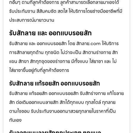
กอื่นๆ ตามที่ลูกค้าต้องการ ลูกค้าสามารถเลือกลายมาเองได้
รับประกันงาน สีสันคมชัด สดใส ให้บริการโดยช่างมืออาชีพที่มี
ประสบการณ์มายาวนาน
รับสักลาย และ ออกแบบรอยสัก
รับสักลาย และ ออกแบบรอยสัก โดย สักลาย.com ให้บริการ
การสักลายทุกด้าน ทุกชนิด ไม่ว่าจะเป็น สักตามร่างกาย สัก
แขน สักขา สักทุกจุดของร่างกาย มีทั้งแบบ ใส่ยาชา และ ไม่
ใส่ยาชาขึ้นอยู่กับที่ลูกค้าต้องการ
รับสักลาย แก้รอยสัก ออกแบบรอยสัก
รับสักลาย แก้รอยสัก ออกแบบรอยสัก รับสักร่างกาย แก้ไขลาย
สัก ต่อเติมออกแบบลายสัก สักได้ทุกแบบ ทุกสไตล์ ทุกลาย
ตามใจชอบ รับประกันงานออกมาสวยทุกลายในราคาที่เป็น
กันเอง
รับออกแบบลายสักทุกประเภท ทุกแนว