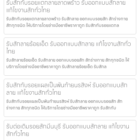
รับสักทับรอยแตกลายลาดพร้าว รับออกแบบสักลาย
แก้ไขงานสักทั่วไทย
รับสักทับรอยแตกลายลาดพร้าว รับสักลาย ออกแบบรอยสัก สักร่างกาย
สักทุกชนิด ให้บริการโดยช่างมืออาชีพราคาถูก รับสักทับรอยแตกล
รับสักลายร้อยเอ็ด รับออกแบบสักลาย แก้ไขงานสักทั่ว
ไทย
รับสักลายร้อยเอ็ด รับสักลาย ออกแบบรอยสัก สักร่างกาย สักทุกชนิด ให้
บริการโดยช่างมืออาชีพราคาถูก รับสักลายร้อยเอ็ด รับสักล
รับสักทับรอยแผลเป็นพันท้ายนรสิงห์ รับออกแบบสัก
ลาย แก้ไขงานสักทั่วไทย
รับสักทับรอยแผลเป็นพันท้ายนรสิงห์ รับสักลาย ออกแบบรอยสัก สัก
ร่างกาย สักทุกชนิด ให้บริการโดยช่างมืออาชีพราคาถูก รับสักทับ
รับต่อเติมรอยสักมีนบุรี รับออกแบบสักลาย แก้ไขงาน
สักทั่วไทย