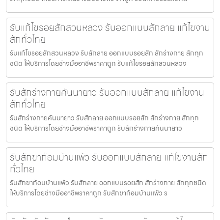
รับแก้ไขรอยสักสวนหลวง รับออกแบบสักลาย แก้ไขงาน
สักทั่วไทย
รับแก้ไขรอยสักสวนหลวง รับสักลาย ออกแบบรอยสัก สักร่างกาย สักทุก
ชนิด ให้บริการโดยช่างมืออาชีพราคาถูก รับแก้ไขรอยสักสวนหลวง
รับสักร่างกายคันนายาว รับออกแบบสักลาย แก้ไขงาน
สักทั่วไทย
รับสักร่างกายคันนายาว รับสักลาย ออกแบบรอยสัก สักร่างกาย สักทุก
ชนิด ให้บริการโดยช่างมืออาชีพราคาถูก รับสักร่างกายคันนายาว
รับสักขาก้อมบ้านแพ้ว รับออกแบบสักลาย แก้ไขงานสัก
ทั่วไทย
รับสักขาก้อมบ้านแพ้ว รับสักลาย ออกแบบรอยสัก สักร่างกาย สักทุกชนิด
ให้บริการโดยช่างมืออาชีพราคาถูก รับสักขาก้อมบ้านแพ้ว ร