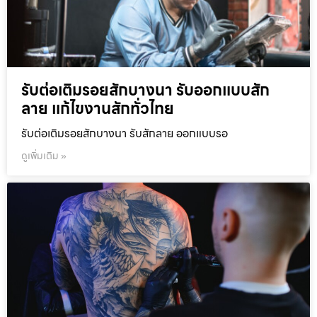
รับต่อเติมรอยสักบางนา รับออกแบบสัก
ลาย แก้ไขงานสักทั่วไทย
รับต่อเติมรอยสักบางนา รับสักลาย ออกแบบรอ
ดูเพิ่มเติม »