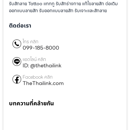
รับสักลาย Tattoo แทททู รับสักร่างกาย แก้ไขลายสัก ต่อเติม
ออกแบบลายสัก รับออกแบบลายสัก รับเจาะและสักลาย
ติดต่อเรา
โทร คลิก
099-185-8000
แอดไลน์ คลิก
ID: @thethailink
Facebook คลิก
TheThailink.com
บทความที่คล้ายกัน