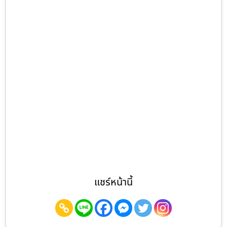
แชร์หน้านี้