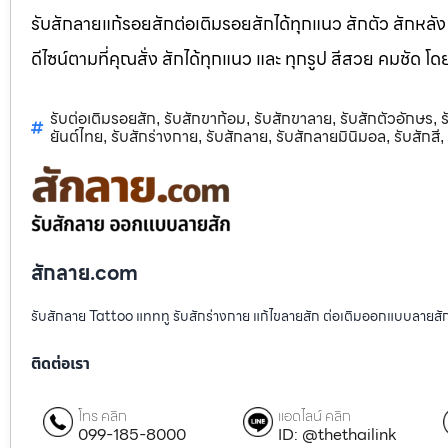
รับสักลายแก้รอยสักต่อเติมรอยสักได้ทุกแนว สักตัว สักหลัง
ดีไซน์ตามที่คุณสั่ง สักได้ทุกแนว และ ทุกรูป สีสวย คมชัด โด
รับต่อเติมรอยสัก
รับสักขาก้อม
รับสักขาลาย
รับสักตัวอักษร
,
,
,
,
ยันต์ไทย
รับสักร่างกาย
รับสักลาย
รับสักลายมินิมอล
รับสักสี
,
,
,
,
,
สักลาย.com
รับสักลาย Tattoo แทททู รับสักร่างกาย แก้ไขลายสัก ต่อเติมออกแบบลายส
ติดต่อเรา
โทร คลิก
แอดไลน์ คลิก
099-185-8000
ID: @thethailink