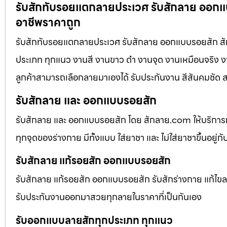
รับสักทับรอยแตกลายประเวศ รับสักลาย ออกแบบ
อาชีพราคาถูก
รับสักทับรอยแตกลายประเวศ รับสักลาย ออกแบบรอยสัก สัก
ประเภท ทุกแนว งานสี งานขาว ดำ งานจุด งานเหมือนจริง งาน
ลูกค้าสามารถเลือกลายมาเองได้ รับประกันงาน สีสันคมชัด 
รับสักลาย และ ออกแบบรอยสัก
รับสักลาย และ ออกแบบรอยสัก โดย สักลาย.com ให้บริการกา
ทุกจุดของร่างกาย มีทั้งแบบ ใส่ยาชา และ ไม่ใส่ยาชาขึ้นอยู่กั
รับสักลาย แก้รอยสัก ออกแบบรอยสัก
รับสักลาย แก้รอยสัก ออกแบบรอยสัก รับสักร่างกาย แก้ไข
รับประกันงานออกมาสวยทุกลายในราคาที่เป็นกันเอง
รับออกแบบลายสักทุกประเภท ทุกแนว