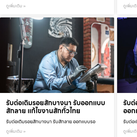
ดูเพิ่มเติม »
ดูเพิ่มเต
รับต่อเติมรอยสักบางนา รับออกแบบ
รับต
สักลาย แก้ไขงานสักทั่วไทย
ออกแ
รับต่อเติมรอยสักบางนา รับสักลาย ออกแบบรอ
รับต่อ
ดูเพิ่มเติม »
ดูเพิ่มเต