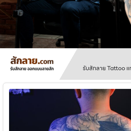
รับสักลาย Tattoo แ