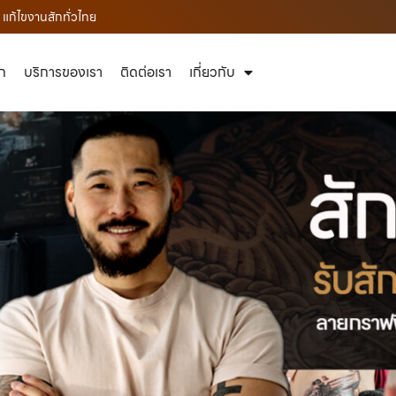
แก้ไขงานสักทั่วไทย
ัก
บริการของเรา
ติดต่อเรา
เกี่ยวกับ