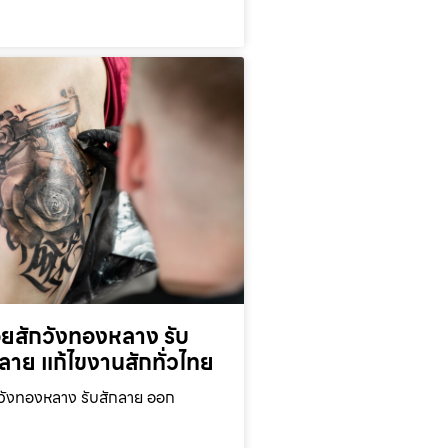
อยสักวังทองหลาง รับ
าย แก้ไขงานสักทั่วไทย
กวังทองหลาง รับสักลาย ออก