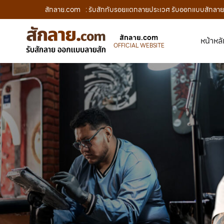
สักลาย.com
: รับสักทับรอยแตกลายประเวศ รับออกแบบสักลาย 
สักลาย.com
หน้าหล
OFFICIAL WEBSITE