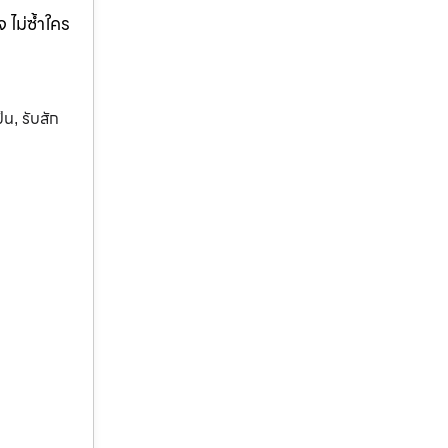
 ไม่ซ้ำใคร
็น
รับสัก
,