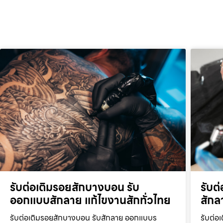
รับต่อเติมรอยสักบางบอน รับ
รับต
ออกแบบสักลาย แก้ไขงานสักทั่วไทย
สักล
รับต่อเติมรอยสักบางบอน รับสักลาย ออกแบบร
รับต่อ