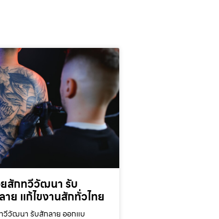
อยสักทวีวัฒนา รับ
าย แก้ไขงานสักทั่วไทย
กทวีวัฒนา รับสักลาย ออกแบ