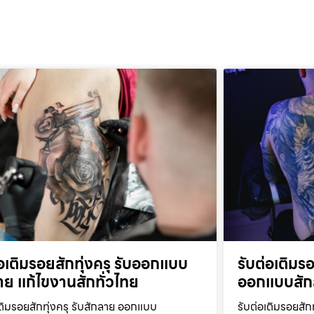
่อเติมรอยสักทุ่งครุ รับออกแบบ
รับต่อเติมร
าย แก้ไขงานสักทั่วไทย
ออกแบบสักล
เติมรอยสักทุ่งครุ รับสักลาย ออกแบบ
รับต่อเติมรอยสั