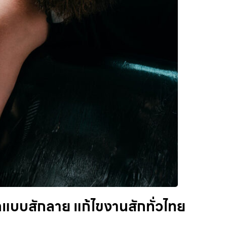
แบบสักลาย แก้ไขงานสักทั่วไทย