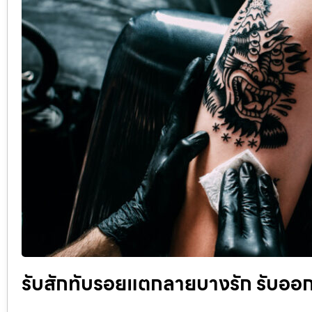
รับสักทับรอยแตกลายบางรัก รับออก