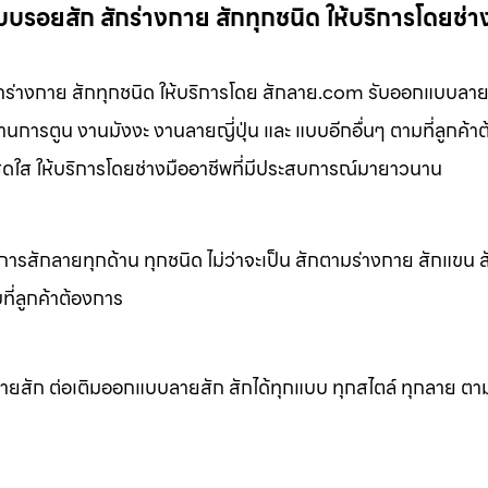
รอยสัก สักร่างกาย สักทุกชนิด ให้บริการโดยช่า
ร่างกาย สักทุกชนิด ให้บริการโดย สักลาย.com รับออกแบบลาย
การตูน งานมังงะ งานลายญี่ปุ่น และ แบบอีกอื่นๆ ตามที่ลูกค้า
สดใส ให้บริการโดยช่างมืออาชีพที่มีประสบการณ์มายาวนาน
รสักลายทุกด้าน ทุกชนิด ไม่ว่าจะเป็น สักตามร่างกาย สักแขน ส
บที่ลูกค้าต้องการ
ลายสัก ต่อเติมออกแบบลายสัก สักได้ทุกแบบ ทุกสไตล์ ทุกลาย ต