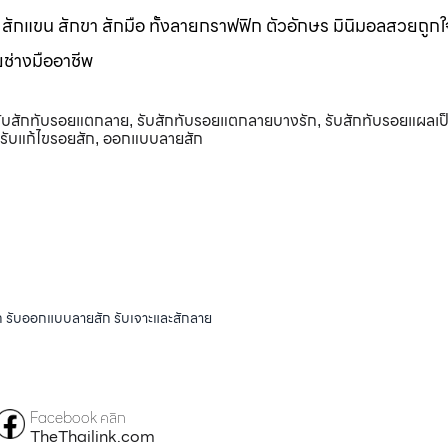
 สักแขน สักขา สักมือ ทั้งลายกราฟฟิก ตัวอักษร มินิมอลสวยถูกใจ
ยช่างมืออาชีพ
รับสักทับรอยแตกลาย
รับสักทับรอยแตกลายบางรัก
รับสักทับรอยแผลเป
,
,
รับแก้ไขรอยสัก
ออกแบบลายสัก
,
ัก รับออกแบบลายสัก รับเจาะและสักลาย
Facebook คลิก
TheThailink.com