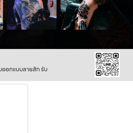
รับออกแบบลายสัก รับ