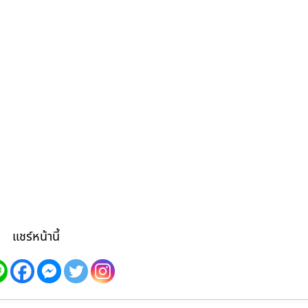
แชร์หน้านี้