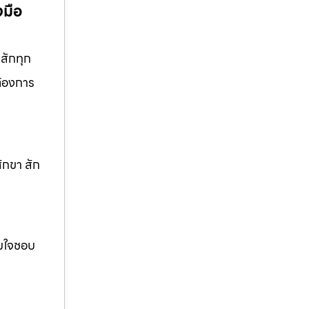
งมือ
สักทุก
ต้องการ
ักขา สัก
ามใจชอบ