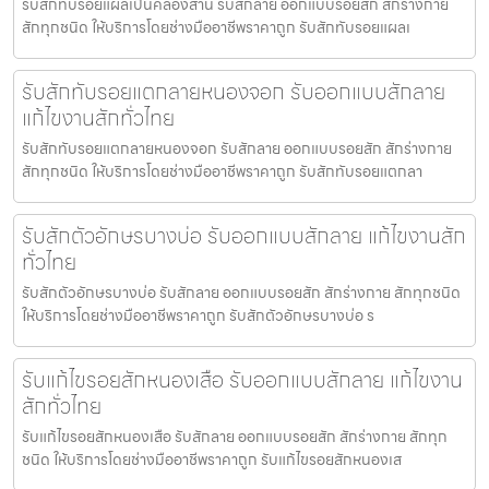
รับสักทับรอยแผลเป็นคลองสาน รับสักลาย ออกแบบรอยสัก สักร่างกาย
สักทุกชนิด ให้บริการโดยช่างมืออาชีพราคาถูก รับสักทับรอยแผลเ
รับสักทับรอยแตกลายหนองจอก รับออกแบบสักลาย
แก้ไขงานสักทั่วไทย
รับสักทับรอยแตกลายหนองจอก รับสักลาย ออกแบบรอยสัก สักร่างกาย
สักทุกชนิด ให้บริการโดยช่างมืออาชีพราคาถูก รับสักทับรอยแตกลา
รับสักตัวอักษรบางบ่อ รับออกแบบสักลาย แก้ไขงานสัก
ทั่วไทย
รับสักตัวอักษรบางบ่อ รับสักลาย ออกแบบรอยสัก สักร่างกาย สักทุกชนิด
ให้บริการโดยช่างมืออาชีพราคาถูก รับสักตัวอักษรบางบ่อ ร
รับแก้ไขรอยสักหนองเสือ รับออกแบบสักลาย แก้ไขงาน
สักทั่วไทย
รับแก้ไขรอยสักหนองเสือ รับสักลาย ออกแบบรอยสัก สักร่างกาย สักทุก
ชนิด ให้บริการโดยช่างมืออาชีพราคาถูก รับแก้ไขรอยสักหนองเส