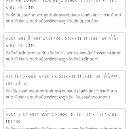
รับต่อเติมรอยสักสะพานสูง รับออกแบบสักลาย แก้ไข
งานสักทั่วไทย
รับต่อเติมรอยสักสะพานสูง รับสักลาย ออกแบบรอยสัก สักร่างกาย สักทุก
ชนิด ให้บริการโดยช่างมืออาชีพราคาถูก รับต่อเติมรอยสักสะ
รับสักยันต์ไทยบางขุนเทียน รับออกแบบสักลาย แก้ไข
งานสักทั่วไทย
รับสักยันต์ไทยบางขุนเทียน รับสักลาย ออกแบบรอยสัก สักร่างกาย สักทุก
ชนิด ให้บริการโดยช่างมืออาชีพราคาถูก รับสักยันต์ไทยบาง
รับแก้ไขรอยสักจอมทอง รับออกแบบสักลาย แก้ไขงาน
สักทั่วไทย
รับแก้ไขรอยสักจอมทอง รับสักลาย ออกแบบรอยสัก สักร่างกาย สักทุก
ชนิด ให้บริการโดยช่างมืออาชีพราคาถูก รับแก้ไขรอยสักจอมทอง ร
รับสักขาลายลาดพร้าว รับออกแบบสักลาย แก้ไขงานสัก
ทั่วไทย