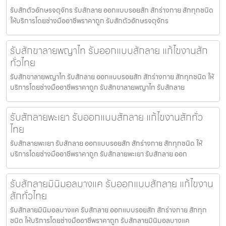
รับสักตัวอักษรจตุจักร รับสักลาย ออกแบบรอยสัก สักร่างกาย สักทุกชนิด
ให้บริการโดยช่างมืออาชีพราคาถูก รับสักตัวอักษรจตุจักร
รับสักขาลายพญาไท รับออกแบบสักลาย แก้ไขงานสัก
ทั่วไทย
รับสักขาลายพญาไท รับสักลาย ออกแบบรอยสัก สักร่างกาย สักทุกชนิด ให้
บริการโดยช่างมืออาชีพราคาถูก รับสักขาลายพญาไท รับสักลาย
รับสักลายพะเยา รับออกแบบสักลาย แก้ไขงานสักทั่ว
ไทย
รับสักลายพะเยา รับสักลาย ออกแบบรอยสัก สักร่างกาย สักทุกชนิด ให้
บริการโดยช่างมืออาชีพราคาถูก รับสักลายพะเยา รับสักลาย ออก
รับสักลายมินิมอลบางแค รับออกแบบสักลาย แก้ไขงาน
สักทั่วไทย
รับสักลายมินิมอลบางแค รับสักลาย ออกแบบรอยสัก สักร่างกาย สักทุก
ชนิด ให้บริการโดยช่างมืออาชีพราคาถูก รับสักลายมินิมอลบางแค