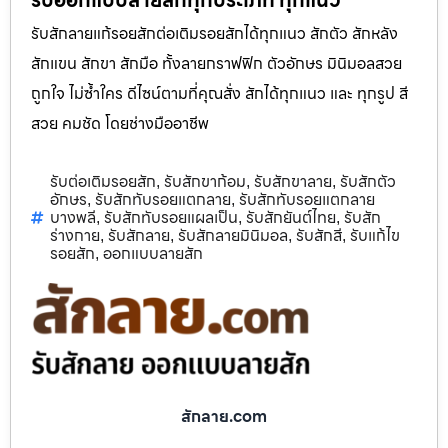
รับสักลายแก้รอยสักต่อเติมรอยสักได้ทุกแนว สักตัว สักหลัง
สักแขน สักขา สักมือ ทั้งลายกราฟฟิก ตัวอักษร มินิมอลสวย
ถูกใจ ไม่ซ้ำใคร ดีไซน์ตามที่คุณสั่ง สักได้ทุกแนว และ ทุกรูป สี
สวย คมชัด โดยช่างมืออาชีพ
รับต่อเติมรอยสัก
รับสักขาก้อม
รับสักขาลาย
รับสักตัว
,
,
,
อักษร
รับสักทับรอยแตกลาย
รับสักทับรอยแตกลาย
,
,
บางพลี
รับสักทับรอยแผลเป็น
รับสักยันต์ไทย
รับสัก
,
,
,
ร่างกาย
รับสักลาย
รับสักลายมินิมอล
รับสักสี
รับแก้ไข
,
,
,
,
รอยสัก
ออกแบบลายสัก
,
สักลาย.com