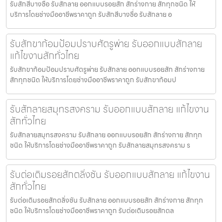
รับสักสีบางซื่อ รับสักลาย ออกแบบรอยสัก สักร่างกาย สักทุกชนิด ให้
บริการโดยช่างมืออาชีพราคาถูก รับสักสีบางซื่อ รับสักลาย อ
รับสักขาก้อมป้อมปราบศัตรูพ่าย รับออกแบบสักลาย
แก้ไขงานสักทั่วไทย
รับสักขาก้อมป้อมปราบศัตรูพ่าย รับสักลาย ออกแบบรอยสัก สักร่างกาย
สักทุกชนิด ให้บริการโดยช่างมืออาชีพราคาถูก รับสักขาก้อมป
รับสักลายสมุทรสงคราม รับออกแบบสักลาย แก้ไขงาน
สักทั่วไทย
รับสักลายสมุทรสงคราม รับสักลาย ออกแบบรอยสัก สักร่างกาย สักทุก
ชนิด ให้บริการโดยช่างมืออาชีพราคาถูก รับสักลายสมุทรสงคราม ร
รับต่อเติมรอยสักตลิ่งชัน รับออกแบบสักลาย แก้ไขงาน
สักทั่วไทย
รับต่อเติมรอยสักตลิ่งชัน รับสักลาย ออกแบบรอยสัก สักร่างกาย สักทุก
ชนิด ให้บริการโดยช่างมืออาชีพราคาถูก รับต่อเติมรอยสักตล