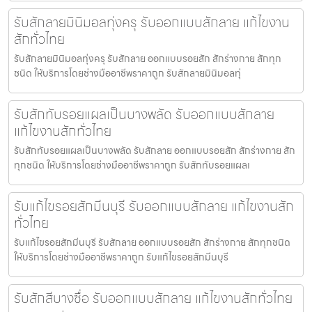
รับสักลายมินิมอลทุ่งครุ รับออกแบบสักลาย แก้ไขงาน
สักทั่วไทย
รับสักลายมินิมอลทุ่งครุ รับสักลาย ออกแบบรอยสัก สักร่างกาย สักทุก
ชนิด ให้บริการโดยช่างมืออาชีพราคาถูก รับสักลายมินิมอลทุ่
รับสักทับรอยแผลเป็นบางพลัด รับออกแบบสักลาย
แก้ไขงานสักทั่วไทย
รับสักทับรอยแผลเป็นบางพลัด รับสักลาย ออกแบบรอยสัก สักร่างกาย สัก
ทุกชนิด ให้บริการโดยช่างมืออาชีพราคาถูก รับสักทับรอยแผลเ
รับแก้ไขรอยสักมีนบุรี รับออกแบบสักลาย แก้ไขงานสัก
ทั่วไทย
รับแก้ไขรอยสักมีนบุรี รับสักลาย ออกแบบรอยสัก สักร่างกาย สักทุกชนิด
ให้บริการโดยช่างมืออาชีพราคาถูก รับแก้ไขรอยสักมีนบุรี
รับสักสีบางซื่อ รับออกแบบสักลาย แก้ไขงานสักทั่วไทย