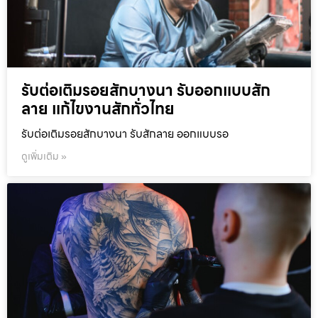
รับต่อเติมรอยสักบางนา รับออกแบบสัก
ลาย แก้ไขงานสักทั่วไทย
รับต่อเติมรอยสักบางนา รับสักลาย ออกแบบรอ
ดูเพิ่มเติม »