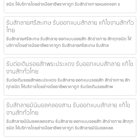
ชนิด ให้บริการโดยช่างมืออาชีพราคาถูก รับสักร่างกายหนองจอก ร
รับสักลายศรีสะเกษ รับออกแบบสักลาย แก้ไขงานสักทั่ว
ไทย
รับสักลายศรีสะเกษ รับสักลาย ออกแบบรอยสัก สักร่างกาย สักทุกชนิด ให้
บริการโดยช่างมืออาชีพราคาถูก รับสักลายศรีสะเกษ รับสักล
รับต่อเติมรอยสักพระประแดง รับออกแบบสักลาย แก้ไข
งานสักทั่วไทย
รับต่อเติมรอยสักพระประแดง รับสักลาย ออกแบบรอยสัก สักร่างกาย สัก
ทุกชนิด ให้บริการโดยช่างมืออาชีพราคาถูก รับต่อเติมรอยสักพ
รับสักลายมินิมอลคลองสาน รับออกแบบสักลาย แก้ไข
งานสักทั่วไทย
รับสักลายมินิมอลคลองสาน รับสักลาย ออกแบบรอยสัก สักร่างกาย สักทุก
ชนิด ให้บริการโดยช่างมืออาชีพราคาถูก รับสักลายมินิมอลคลอ