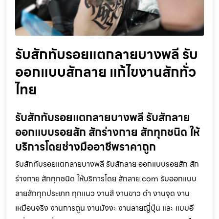
รับสักทับรอยแตกลายบางพลี รับ
ออกแบบสักลาย แก้ไขงานสักทั่ว
ไทย
รับสักทับรอยแตกลายบางพลี รับสักลาย
ออกแบบรอยสัก สักร่างกาย สักทุกชนิด ให้
บริการโดยช่างมืออาชีพราคาถูก
รับสักทับรอยแตกลายบางพลี รับสักลาย ออกแบบรอยสัก สัก
ร่างกาย สักทุกชนิด ให้บริการโดย สักลาย.com รับออกแบบ
ลายสักทุกประเภท ทุกแนว งานสี งานขาว ดำ งานจุด งาน
เหมือนจริง งานการตูน งานมังงะ งานลายญี่ปุ่น และ แบบอี