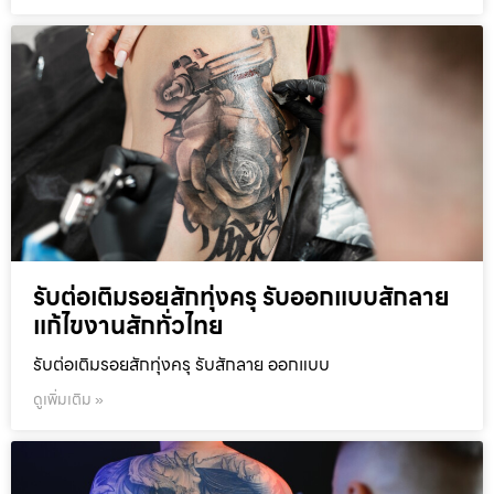
รับต่อเติมรอยสักทุ่งครุ รับออกแบบสักลาย
แก้ไขงานสักทั่วไทย
รับต่อเติมรอยสักทุ่งครุ รับสักลาย ออกแบบ
ดูเพิ่มเติม »