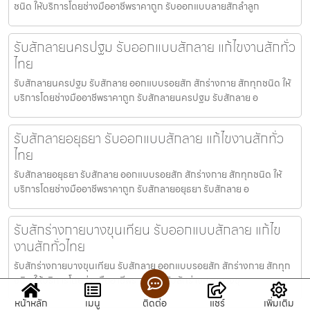
ชนิด ให้บริการโดยช่างมืออาชีพราคาถูก รับออกแบบลายสักลำลูก
รับสักลายนครปฐม รับออกแบบสักลาย แก้ไขงานสักทั่ว
ไทย
รับสักลายนครปฐม รับสักลาย ออกแบบรอยสัก สักร่างกาย สักทุกชนิด ให้
บริการโดยช่างมืออาชีพราคาถูก รับสักลายนครปฐม รับสักลาย อ
รับสักลายอยุธยา รับออกแบบสักลาย แก้ไขงานสักทั่ว
ไทย
รับสักลายอยุธยา รับสักลาย ออกแบบรอยสัก สักร่างกาย สักทุกชนิด ให้
บริการโดยช่างมืออาชีพราคาถูก รับสักลายอยุธยา รับสักลาย อ
รับสักร่างกายบางขุนเทียน รับออกแบบสักลาย แก้ไข
งานสักทั่วไทย
รับสักร่างกายบางขุนเทียน รับสักลาย ออกแบบรอยสัก สักร่างกาย สักทุก
ชนิด ให้บริการโดยช่างมืออาชีพราคาถูก รับสักร่างกายบางขุ
หน้าหลัก
เมนู
ติดต่อ
แชร์
เพิ่มเติม