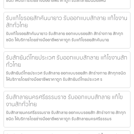
ชนิด ให้บริการโดยช่างมืออาชีพราคาถูก รับสักลายมินิมอลหน
รับแก้ไขรอยสักคันนายาว รับออกแบบสักลาย แก้ไขงาน
สักทั่วไทย
รับแก้ไขรอยสักคันนายาว รับสักลาย ออกแบบรอยสัก สักร่างกาย สักทุก
ชนิด ให้บริการโดยช่างมืออาชีพราคาถูก รับแก้ไขรอยสักคันนาย
รับสักยันต์ไทยประเวศ รับออกแบบสักลาย แก้ไขงานสัก
ทั่วไทย
รับสักยันต์ไทยประเวศ รับสักลาย ออกแบบรอยสัก สักร่างกาย สักทุกชนิด
ให้บริการโดยช่างมืออาชีพราคาถูก รับสักยันต์ไทยประเวศ ร
รับสักลายนครศรีธรรมราช รับออกแบบสักลาย แก้ไข
งานสักทั่วไทย
รับสักลายนครศรีธรรมราช รับสักลาย ออกแบบรอยสัก สักร่างกาย สักทุก
ชนิด ให้บริการโดยช่างมืออาชีพราคาถูก รับสักลายนครศรีธรรมร