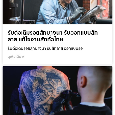
รับต่อเติมรอยสักบางนา รับออกแบบสัก
ลาย แก้ไขงานสักทั่วไทย
รับต่อเติมรอยสักบางนา รับสักลาย ออกแบบรอ
ดูเพิ่มเติม »