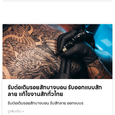
รับต่อเติมรอยสักบางบอน รับออกแบบสัก
ลาย แก้ไขงานสักทั่วไทย
รับต่อเติมรอยสักบางบอน รับสักลาย ออกแบบร
ดูเพิ่มเติม »