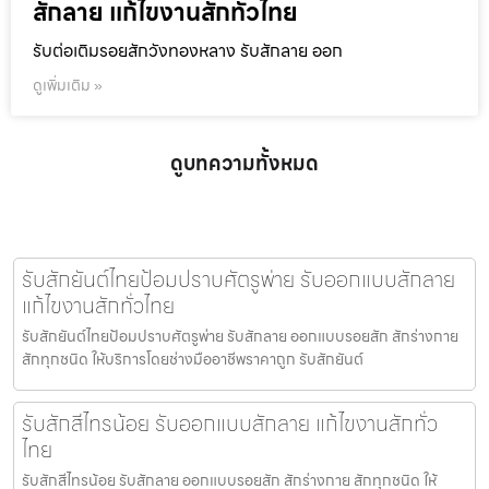
สักลาย แก้ไขงานสักทั่วไทย
รับต่อเติมรอยสักวังทองหลาง รับสักลาย ออก
ดูเพิ่มเติม »
ดูบทความทั้งหมด
รับสักยันต์ไทยป้อมปราบศัตรูพ่าย รับออกแบบสักลาย
แก้ไขงานสักทั่วไทย
รับสักยันต์ไทยป้อมปราบศัตรูพ่าย รับสักลาย ออกแบบรอยสัก สักร่างกาย
สักทุกชนิด ให้บริการโดยช่างมืออาชีพราคาถูก รับสักยันต์
รับสักสีไทรน้อย รับออกแบบสักลาย แก้ไขงานสักทั่ว
ไทย
รับสักสีไทรน้อย รับสักลาย ออกแบบรอยสัก สักร่างกาย สักทุกชนิด ให้