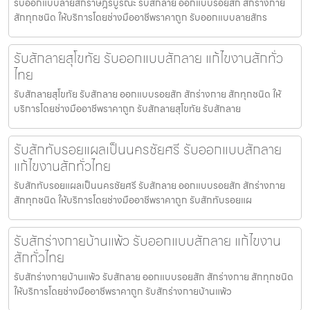
รับออกแบบลายสักราษฎร์บูรณะ รับสักลาย ออกแบบรอยสัก สักร่างกาย
สักทุกชนิด ให้บริการโดยช่างมืออาชีพราคาถูก รับออกแบบลายสักร
รับสักลายสุโขทัย รับออกแบบสักลาย แก้ไขงานสักทั่ว
ไทย
รับสักลายสุโขทัย รับสักลาย ออกแบบรอยสัก สักร่างกาย สักทุกชนิด ให้
บริการโดยช่างมืออาชีพราคาถูก รับสักลายสุโขทัย รับสักลาย
รับสักทับรอยแผลเป็นนครชัยศรี รับออกแบบสักลาย
แก้ไขงานสักทั่วไทย
รับสักทับรอยแผลเป็นนครชัยศรี รับสักลาย ออกแบบรอยสัก สักร่างกาย
สักทุกชนิด ให้บริการโดยช่างมืออาชีพราคาถูก รับสักทับรอยแผ
รับสักร่างกายบ้านแพ้ว รับออกแบบสักลาย แก้ไขงาน
สักทั่วไทย
รับสักร่างกายบ้านแพ้ว รับสักลาย ออกแบบรอยสัก สักร่างกาย สักทุกชนิด
ให้บริการโดยช่างมืออาชีพราคาถูก รับสักร่างกายบ้านแพ้ว