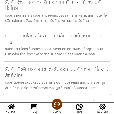
รับสักร่างกายสาทร รับออกแบบสักลาย แก้ไขงานสัก
ทั่วไทย
รับสักร่างกายสาทร รับสักลาย ออกแบบรอยสัก สักร่างกาย สักทุกชนิด ให้
บริการโดยช่างมืออาชีพราคาถูก รับสักร่างกายสาทร รับสักล
รับสักลายยโสธร รับออกแบบสักลาย แก้ไขงานสักทั่ว
ไทย
รับสักลายยโสธร รับสักลาย ออกแบบรอยสัก สักร่างกาย สักทุกชนิด ให้
บริการโดยช่างมืออาชีพราคาถูก รับสักลายยโสธร รับสักลาย ออก
รับสักตัวอักษรสวนหลวง รับออกแบบสักลาย แก้ไขงาน
สักทั่วไทย
รับสักตัวอักษรสวนหลวง รับสักลาย ออกแบบรอยสัก สักร่างกาย สักทุก
ชนิด ให้บริการโดยช่างมืออาชีพราคาถูก รับสักตัวอักษรสวนหลวง
รับสักขาก้อมห้วยขวาง รับออกแบบสักลาย แก้ไขงาน
สักทั่วไทย
หน้าหลัก
เมนู
ติดต่อ
แชร์
เพิ่มเติม