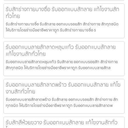
รับสักร่างกายบางซื่อ รับออกแบบสักลาย แก้ไขงานสัก
ทั่วไทย
รับสักร่างกายบางซื่อ รับสักลาย ออกแบบรอยสัก สักร่างกาย สักทุกชนิด
ให้บริการโดยช่างมืออาชีพราคาถูก รับสักร่างกายบางซื่อ ร
รับออกแบบลายสักลาดหลุมแก้ว รับออกแบบสักลาย
แก้ไขงานสักทั่วไทย
รับออกแบบลายสักลาดหลุมแก้ว รับสักลาย ออกแบบรอยสัก สักร่างกาย
สักทุกชนิด ให้บริการโดยช่างมืออาชีพราคาถูก รับออกแบบลายสักล
รับออกแบบลายสักลาดพร้าว รับออกแบบสักลาย แก้ไข
งานสักทั่วไทย
รับออกแบบลายสักลาดพร้าว รับสักลาย ออกแบบรอยสัก สักร่างกาย สัก
ทุกชนิด ให้บริการโดยช่างมืออาชีพราคาถูก รับออกแบบลายสักลาดพ
รับสักสีห้วยขวาง รับออกแบบสักลาย แก้ไขงานสักทั่ว