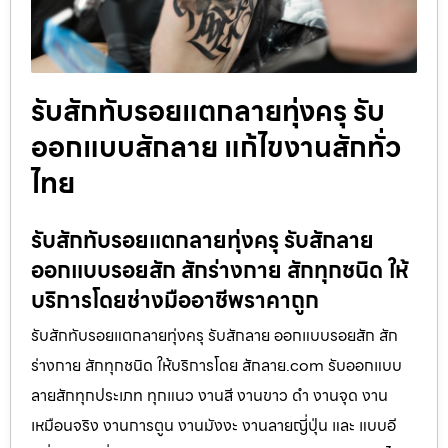
รับสักทับรอยแตกลายทุ่งครุ รับ
ออกแบบสักลาย แก้ไขงานสักทั่ว
ไทย
รับสักทับรอยแตกลายทุ่งครุ รับสักลาย
ออกแบบรอยสัก สักร่างกาย สักทุกชนิด ให้
บริการโดยช่างมืออาชีพราคาถูก
รับสักทับรอยแตกลายทุ่งครุ รับสักลาย ออกแบบรอยสัก สัก
ร่างกาย สักทุกชนิด ให้บริการโดย สักลาย.com รับออกแบบ
ลายสักทุกประเภท ทุกแนว งานสี งานขาว ดำ งานจุด งาน
เหมือนจริง งานการตูน งานมังงะ งานลายญี่ปุ่น และ แบบอี