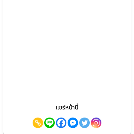
แชร์หน้านี้