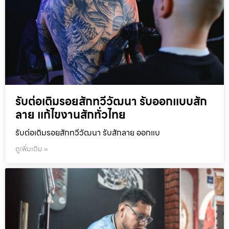
รับต่อเติมรอยสักทวีวัฒนา รับออกแบบสัก
ลาย แก้ไขงานสักทั่วไทย
รับต่อเติมรอยสักทวีวัฒนา รับสักลาย ออกแบ
ดูเพิ่มเติม »