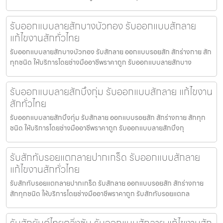
รับออกแบบลายสักบางบัวทอง รับออกแบบสักลาย
แก้ไขงานสักทั่วไทย
รับออกแบบลายสักบางบัวทอง รับสักลาย ออกแบบรอยสัก สักร่างกาย สัก
ทุกชนิด ให้บริการโดยช่างมืออาชีพราคาถูก รับออกแบบลายสักบาง
รับออกแบบลายสักบึงกุ่ม รับออกแบบสักลาย แก้ไขงาน
สักทั่วไทย
รับออกแบบลายสักบึงกุ่ม รับสักลาย ออกแบบรอยสัก สักร่างกาย สักทุก
ชนิด ให้บริการโดยช่างมืออาชีพราคาถูก รับออกแบบลายสักบึงกุ
รับสักทับรอยแตกลายปากเกร็ด รับออกแบบสักลาย
แก้ไขงานสักทั่วไทย
รับสักทับรอยแตกลายปากเกร็ด รับสักลาย ออกแบบรอยสัก สักร่างกาย
สักทุกชนิด ให้บริการโดยช่างมืออาชีพราคาถูก รับสักทับรอยแตกล