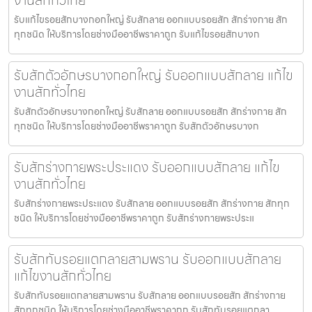
งานสักทั่วไทย
รับแก้ไขรอยสักบางกอกใหญ่ รับสักลาย ออกแบบรอยสัก สักร่างกาย สัก
ทุกชนิด ให้บริการโดยช่างมืออาชีพราคาถูก รับแก้ไขรอยสักบางก
รับสักตัวอักษรบางกอกใหญ่ รับออกแบบสักลาย แก้ไข
งานสักทั่วไทย
รับสักตัวอักษรบางกอกใหญ่ รับสักลาย ออกแบบรอยสัก สักร่างกาย สัก
ทุกชนิด ให้บริการโดยช่างมืออาชีพราคาถูก รับสักตัวอักษรบางก
รับสักร่างกายพระประแดง รับออกแบบสักลาย แก้ไข
งานสักทั่วไทย
รับสักร่างกายพระประแดง รับสักลาย ออกแบบรอยสัก สักร่างกาย สักทุก
ชนิด ให้บริการโดยช่างมืออาชีพราคาถูก รับสักร่างกายพระประแ
รับสักทับรอยแตกลายสามพราน รับออกแบบสักลาย
แก้ไขงานสักทั่วไทย
รับสักทับรอยแตกลายสามพราน รับสักลาย ออกแบบรอยสัก สักร่างกาย
สักทุกชนิด ให้บริการโดยช่างมืออาชีพราคาถูก รับสักทับรอยแตกลา