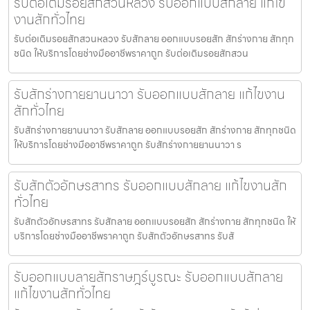
รับต่อเติมรอยสักสวนหลวง รับออกแบบสักลาย แก้ไข
งานสักทั่วไทย
รับต่อเติมรอยสักสวนหลวง รับสักลาย ออกแบบรอยสัก สักร่างกาย สักทุก
ชนิด ให้บริการโดยช่างมืออาชีพราคาถูก รับต่อเติมรอยสักสวน
รับสักร่างกายยานนาวา รับออกแบบสักลาย แก้ไขงาน
สักทั่วไทย
รับสักร่างกายยานนาวา รับสักลาย ออกแบบรอยสัก สักร่างกาย สักทุกชนิด
ให้บริการโดยช่างมืออาชีพราคาถูก รับสักร่างกายยานนาวา ร
รับสักตัวอักษรสาทร รับออกแบบสักลาย แก้ไขงานสัก
ทั่วไทย
รับสักตัวอักษรสาทร รับสักลาย ออกแบบรอยสัก สักร่างกาย สักทุกชนิด ให้
บริการโดยช่างมืออาชีพราคาถูก รับสักตัวอักษรสาทร รับสั
รับออกแบบลายสักราษฎร์บูรณะ รับออกแบบสักลาย
แก้ไขงานสักทั่วไทย