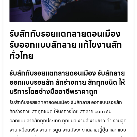
รับสักทับรอยแตกลายดอนเมือง
รับออกแบบสักลาย แก้ไขงานสัก
ทั่วไทย
รับสักทับรอยแตกลายดอนเมือง รับสักลาย
ออกแบบรอยสัก สักร่างกาย สักทุกชนิด ให้
บริการโดยช่างมืออาชีพราคาถูก
รับสักทับรอยแตกลายดอนเมือง รับสักลาย ออกแบบรอยสัก
สักร่างกาย สักทุกชนิด ให้บริการโดย สักลาย.com รับ
ออกแบบลายสักทุกประเภท ทุกแนว งานสี งานขาว ดำ งานจุด
งานเหมือนจริง งานการตูน งานมังงะ งานลายญี่ปุ่น และ แบบ