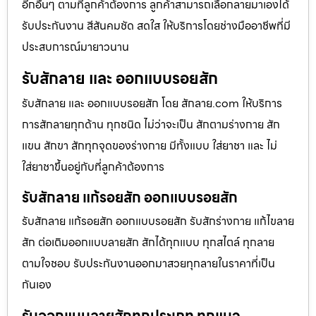
อีกอื่นๆ ตามที่ลูกค้าต้องการ ลูกค้าสามารถเลือกลายมาเองได้
รับประกันงาน สีสันคมชัด สดใส ให้บริการโดยช่างมืออาชีพที่มี
ประสบการณ์มายาวนาน
รับสักลาย และ ออกแบบรอยสัก
รับสักลาย และ ออกแบบรอยสัก โดย สักลาย.com ให้บริการ
การสักลายทุกด้าน ทุกชนิด ไม่ว่าจะเป็น สักตามร่างกาย สัก
แขน สักขา สักทุกจุดของร่างกาย มีทั้งแบบ ใส่ยาชา และ ไม่
ใส่ยาชาขึ้นอยู่กับที่ลูกค้าต้องการ
รับสักลาย แก้รอยสัก ออกแบบรอยสัก
รับสักลาย แก้รอยสัก ออกแบบรอยสัก รับสักร่างกาย แก้ไขลาย
สัก ต่อเติมออกแบบลายสัก สักได้ทุกแบบ ทุกสไตล์ ทุกลาย
ตามใจชอบ รับประกันงานออกมาสวยทุกลายในราคาที่เป็น
กันเอง
รับออกแบบลายสักทุกประเภท ทุกแนว