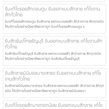
รับแก้ไขรอยสักดอนตูม รับออกแบบสักลาย แก้ไขงาน
สักทั่วไทย
รับแก้ไขรอยสักดอนตูม รับสักลาย ออกแบบรอยสัก สักร่างกาย สักทุกชนิด
ให้บริการโดยช่างมืออาชีพราคาถูก รับแก้ไขรอยสักดอนตูม ร
รับสักยันต์ไทยธัญบุรี รับออกแบบสักลาย แก้ไขงานสัก
ทั่วไทย
รับสักยันต์ไทยธัญบุรี รับสักลาย ออกแบบรอยสัก สักร่างกาย สักทุกชนิด
ให้บริการโดยช่างมืออาชีพราคาถูก รับสักยันต์ไทยธัญบุรี
รับสักลายมินิมอลบางเสาธง รับออกแบบสักลาย แก้ไข
งานสักทั่วไทย
รับสักลายมินิมอลบางเสาธง รับสักลาย ออกแบบรอยสัก สักร่างกาย สักทุก
ชนิด ให้บริการโดยช่างมืออาชีพราคาถูก รับสักลายมินิมอลบา
รับแก้ไขรอยสักบางกอกน้อย รับออกแบบสักลาย แก้ไข