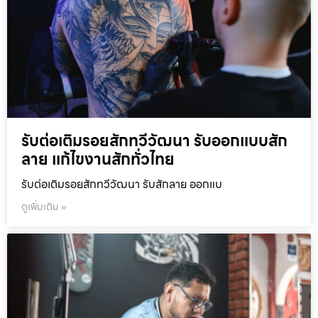
รับต่อเติมรอยสักทวีวัฒนา รับออกแบบสัก
ลาย แก้ไขงานสักทั่วไทย
รับต่อเติมรอยสักทวีวัฒนา รับสักลาย ออกแบ
ดูเพิ่มเติม »