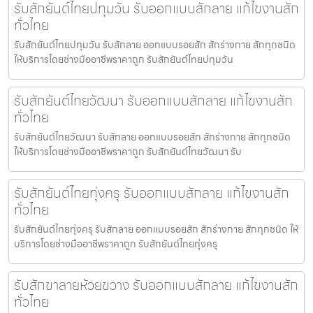
รับสักยันต์ไทยปทุมวัน รับออกแบบสักลาย แก้ไขงานสัก
ทั่วไทย
รับสักยันต์ไทยปทุมวัน รับสักลาย ออกแบบรอยสัก สักร่างกาย สักทุกชนิด
ให้บริการโดยช่างมืออาชีพราคาถูก รับสักยันต์ไทยปทุมวัน
รับสักยันต์ไทยวัฒนา รับออกแบบสักลาย แก้ไขงานสัก
ทั่วไทย
รับสักยันต์ไทยวัฒนา รับสักลาย ออกแบบรอยสัก สักร่างกาย สักทุกชนิด
ให้บริการโดยช่างมืออาชีพราคาถูก รับสักยันต์ไทยวัฒนา รับ
รับสักยันต์ไทยทุ่งครุ รับออกแบบสักลาย แก้ไขงานสัก
ทั่วไทย
รับสักยันต์ไทยทุ่งครุ รับสักลาย ออกแบบรอยสัก สักร่างกาย สักทุกชนิด ให้
บริการโดยช่างมืออาชีพราคาถูก รับสักยันต์ไทยทุ่งครุ
รับสักขาลายห้วยขวาง รับออกแบบสักลาย แก้ไขงานสัก
ทั่วไทย