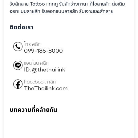
รับสักลาย Tattoo แทททู รับสักร่างกาย แก้ไขลายสัก ต่อเติม
ออกแบบลายสัก รับออกแบบลายสัก รับเจาะและสักลาย
ติดต่อเรา
โทร คลิก
099-185-8000
แอดไลน์ คลิก
ID: @thethailink
Facebook คลิก
TheThailink.com
บทความที่คล้ายกัน