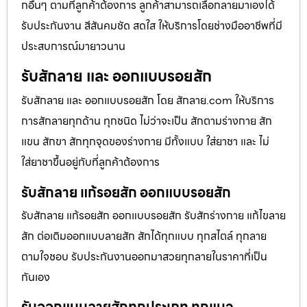
กอื่นๆ ตามที่ลูกค้าต้องการ ลูกค้าสามารถเลือกลายมาเองได้
รับประกันงาน สีสันคมชัด สดใส ให้บริการโดยช่างมืออาชีพที่มี
ประสบการณ์มายาวนาน
รับสักลาย และ ออกแบบรอยสัก
รับสักลาย และ ออกแบบรอยสัก โดย สักลาย.com ให้บริการ
การสักลายทุกด้าน ทุกชนิด ไม่ว่าจะเป็น สักตามร่างกาย สัก
แขน สักขา สักทุกจุดของร่างกาย มีทั้งแบบ ใส่ยาชา และ ไม่
ใส่ยาชาขึ้นอยู่กับที่ลูกค้าต้องการ
รับสักลาย แก้รอยสัก ออกแบบรอยสัก
รับสักลาย แก้รอยสัก ออกแบบรอยสัก รับสักร่างกาย แก้ไขลาย
สัก ต่อเติมออกแบบลายสัก สักได้ทุกแบบ ทุกสไตล์ ทุกลาย
ตามใจชอบ รับประกันงานออกมาสวยทุกลายในราคาที่เป็น
กันเอง
รับออกแบบลายสักทุกประเภท ทุกแนว