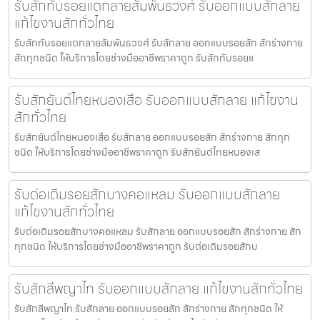
รับสักทับรอยแตกลายสัมพันธวงศ์ รับออกแบบสักลาย
แก้ไขงานสักทั่วไทย
รับสักทับรอยแตกลายสัมพันธวงศ์ รับสักลาย ออกแบบรอยสัก สักร่างกาย
สักทุกชนิด ให้บริการโดยช่างมืออาชีพราคาถูก รับสักทับรอยแ
รับสักยันต์ไทยหนองเสือ รับออกแบบสักลาย แก้ไขงาน
สักทั่วไทย
รับสักยันต์ไทยหนองเสือ รับสักลาย ออกแบบรอยสัก สักร่างกาย สักทุก
ชนิด ให้บริการโดยช่างมืออาชีพราคาถูก รับสักยันต์ไทยหนองเส
รับต่อเติมรอยสักบางคอแหลม รับออกแบบสักลาย
แก้ไขงานสักทั่วไทย
รับต่อเติมรอยสักบางคอแหลม รับสักลาย ออกแบบรอยสัก สักร่างกาย สัก
ทุกชนิด ให้บริการโดยช่างมืออาชีพราคาถูก รับต่อเติมรอยสักบ
รับสักสีพญาไท รับออกแบบสักลาย แก้ไขงานสักทั่วไทย
รับสักสีพญาไท รับสักลาย ออกแบบรอยสัก สักร่างกาย สักทุกชนิด ให้