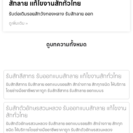
สักลาย แก้ไขงานสักทั่วไทย
รับต่อเติมรอยสักวังทองหลาง รับสักลาย ออก
ดูเพิ่มเติม »
ดูบทความทั้งหมด
รับสักสีสาทร รับออกแบบสักลาย แก้ไขงานสักทั่วไทย
รับสักสีสาทร รับสักลาย ออกแบบรอยสัก สักร่างกาย สักทุกชนิด ให้บริการ
โดยช่างมืออาชีพราคาถูก รับสักสีสาทร รับสักลาย ออกแบบร
รับสักตัวอักษรสวนหลวง รับออกแบบสักลาย แก้ไขงาน
สักทั่วไทย
รับสักตัวอักษรสวนหลวง รับสักลาย ออกแบบรอยสัก สักร่างกาย สักทุก
ชนิด ให้บริการโดยช่างมืออาชีพราคาถูก รับสักตัวอักษรสวนหลวง