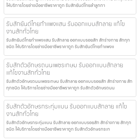
ให้บริการโดยช่างมืออาชีพราคาถูก รับสักยันต์ไทยลำลูกกา
รับสักยันต์ไทยกำแพงแสน รับออกแบบสักลาย แก้ไข
งานสักทั่วไทย
รับสักยันต์ไทยกำแพงแสน รับสักลาย ออกแบบรอยสัก สักร่างกาย สักทุก
ชนิด ให้บริการโดยช่างมืออาชีพราคาถูก รับสักยันต์ไทยกำแพงแ
รับสักตัวอักษรถนนเพชรเกษม รับออกแบบสักลาย
แก้ไขงานสักทั่วไทย
รับสักตัวอักษรถนนเพชรเกษม รับสักลาย ออกแบบรอยสัก สักร่างกาย สัก
ทุกชนิด ให้บริการโดยช่างมืออาชีพราคาถูก รับสักตัวอักษรถนน
รับสักตัวอักษรกระทุ่มแบน รับออกแบบสักลาย แก้ไข
งานสักทั่วไทย
รับสักตัวอักษรกระทุ่มแบน รับสักลาย ออกแบบรอยสัก สักร่างกาย สักทุก
ชนิด ให้บริการโดยช่างมืออาชีพราคาถูก รับสักตัวอักษรกระท