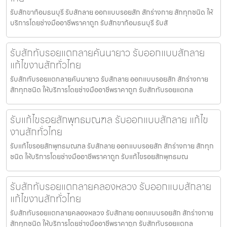
รับสักขาก้อมธนบุรี รับสักลาย ออกแบบรอยสัก สักร่างกาย สักทุกชนิด ให้
บริการโดยช่างมืออาชีพราคาถูก รับสักขาก้อมธนบุรี รับสั
รับสักทับรอยแตกลายคันนายาว รับออกแบบสักลาย
แก้ไขงานสักทั่วไทย
รับสักทับรอยแตกลายคันนายาว รับสักลาย ออกแบบรอยสัก สักร่างกาย
สักทุกชนิด ให้บริการโดยช่างมืออาชีพราคาถูก รับสักทับรอยแตกล
รับแก้ไขรอยสักพุทธมณฑล รับออกแบบสักลาย แก้ไข
งานสักทั่วไทย
รับแก้ไขรอยสักพุทธมณฑล รับสักลาย ออกแบบรอยสัก สักร่างกาย สักทุก
ชนิด ให้บริการโดยช่างมืออาชีพราคาถูก รับแก้ไขรอยสักพุทธมณ
รับสักทับรอยแตกลายคลองหลวง รับออกแบบสักลาย
แก้ไขงานสักทั่วไทย
รับสักทับรอยแตกลายคลองหลวง รับสักลาย ออกแบบรอยสัก สักร่างกาย
สักทุกชนิด ให้บริการโดยช่างมืออาชีพราคาถูก รับสักทับรอยแตกล