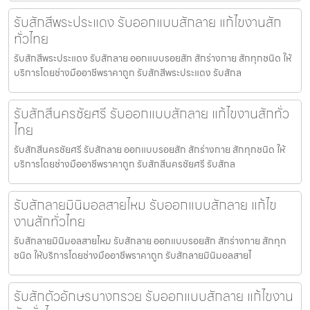
รับสักสีพระประแดง รับออกแบบสักลาย แก้ไขงานสัก
ทั่วไทย
รับสักสีพระประแดง รับสักลาย ออกแบบรอยสัก สักร่างกาย สักทุกชนิด ให้
บริการโดยช่างมืออาชีพราคาถูก รับสักสีพระประแดง รับสักล
รับสักสีนครชัยศรี รับออกแบบสักลาย แก้ไขงานสักทั่ว
ไทย
รับสักสีนครชัยศรี รับสักลาย ออกแบบรอยสัก สักร่างกาย สักทุกชนิด ให้
บริการโดยช่างมืออาชีพราคาถูก รับสักสีนครชัยศรี รับสักล
รับสักลายมินิมอลสายไหม รับออกแบบสักลาย แก้ไข
งานสักทั่วไทย
รับสักลายมินิมอลสายไหม รับสักลาย ออกแบบรอยสัก สักร่างกาย สักทุก
ชนิด ให้บริการโดยช่างมืออาชีพราคาถูก รับสักลายมินิมอลสายไ
รับสักตัวอักษรบางกรวย รับออกแบบสักลาย แก้ไขงาน