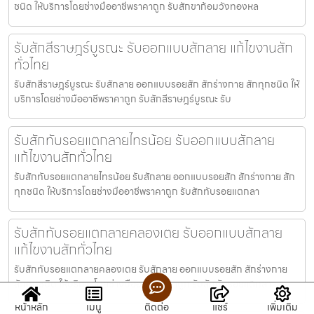
ชนิด ให้บริการโดยช่างมืออาชีพราคาถูก รับสักขาก้อมวังทองหล
รับสักสีราษฎร์บูรณะ รับออกแบบสักลาย แก้ไขงานสัก
ทั่วไทย
รับสักสีราษฎร์บูรณะ รับสักลาย ออกแบบรอยสัก สักร่างกาย สักทุกชนิด ให้
บริการโดยช่างมืออาชีพราคาถูก รับสักสีราษฎร์บูรณะ รับ
รับสักทับรอยแตกลายไทรน้อย รับออกแบบสักลาย
แก้ไขงานสักทั่วไทย
รับสักทับรอยแตกลายไทรน้อย รับสักลาย ออกแบบรอยสัก สักร่างกาย สัก
ทุกชนิด ให้บริการโดยช่างมืออาชีพราคาถูก รับสักทับรอยแตกลา
รับสักทับรอยแตกลายคลองเตย รับออกแบบสักลาย
แก้ไขงานสักทั่วไทย
รับสักทับรอยแตกลายคลองเตย รับสักลาย ออกแบบรอยสัก สักร่างกาย
สักทุกชนิด ให้บริการโดยช่างมืออาชีพราคาถูก รับสักทับรอยแตกลา
หน้าหลัก
เมนู
ติดต่อ
แชร์
เพิ่มเติม