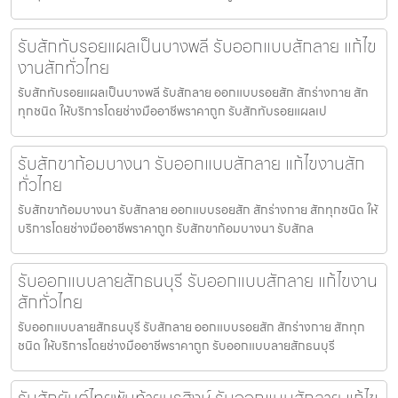
รับสักทับรอยแผลเป็นบางพลี รับออกแบบสักลาย แก้ไข
งานสักทั่วไทย
รับสักทับรอยแผลเป็นบางพลี รับสักลาย ออกแบบรอยสัก สักร่างกาย สัก
ทุกชนิด ให้บริการโดยช่างมืออาชีพราคาถูก รับสักทับรอยแผลเป
รับสักขาก้อมบางนา รับออกแบบสักลาย แก้ไขงานสัก
ทั่วไทย
รับสักขาก้อมบางนา รับสักลาย ออกแบบรอยสัก สักร่างกาย สักทุกชนิด ให้
บริการโดยช่างมืออาชีพราคาถูก รับสักขาก้อมบางนา รับสักล
รับออกแบบลายสักธนบุรี รับออกแบบสักลาย แก้ไขงาน
สักทั่วไทย
รับออกแบบลายสักธนบุรี รับสักลาย ออกแบบรอยสัก สักร่างกาย สักทุก
ชนิด ให้บริการโดยช่างมืออาชีพราคาถูก รับออกแบบลายสักธนบุรี