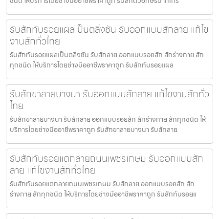
ชนิด ให้บริการโดยช่างมืออาชีพราคาถูก รับสักตัวอักษรปากเกร
รับสักทับรอยแผลเป็นตลิ่งชัน รับออกแบบสักลาย แก้ไข
งานสักทั่วไทย
รับสักทับรอยแผลเป็นตลิ่งชัน รับสักลาย ออกแบบรอยสัก สักร่างกาย สัก
ทุกชนิด ให้บริการโดยช่างมืออาชีพราคาถูก รับสักทับรอยแผล
รับสักขาลายบางนา รับออกแบบสักลาย แก้ไขงานสักทั่ว
ไทย
รับสักขาลายบางนา รับสักลาย ออกแบบรอยสัก สักร่างกาย สักทุกชนิด ให้
บริการโดยช่างมืออาชีพราคาถูก รับสักขาลายบางนา รับสักลาย
รับสักทับรอยแตกลายถนนเพชรเกษม รับออกแบบสัก
ลาย แก้ไขงานสักทั่วไทย
รับสักทับรอยแตกลายถนนเพชรเกษม รับสักลาย ออกแบบรอยสัก สัก
ร่างกาย สักทุกชนิด ให้บริการโดยช่างมืออาชีพราคาถูก รับสักทับรอยแ