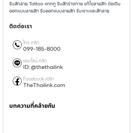
รับสักลาย Tattoo แทททู รับสักร่างกาย แก้ไขลายสัก ต่อเติม
ออกแบบลายสัก รับออกแบบลายสัก รับเจาะและสักลาย
ติดต่อเรา
โทร คลิก
099-185-8000
แอดไลน์ คลิก
ID: @thethailink
Facebook คลิก
TheThailink.com
บทความที่คล้ายกัน