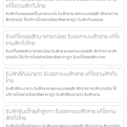
แก้ไขงานสักทั่วไทย
รับสักทับรอยแผลเป็นลาดกระบัง รับสักลาย ออกแบบรอยสัก สักร่างกาย
สักทุกชนิด ให้บริการโดยช่างมืออาชีพราคาถูก รับสักทับรอยแผ
รับแก้ไขรอยสักบางกอกน้อย รับออกแบบสักลาย แก้ไข
งานสักทั่วไทย
รับแก้ไขรอยสักบางกอกน้อย รับสักลาย ออกแบบรอยสัก สักร่างกาย สัก
ทุกชนิด ให้บริการโดยช่างมืออาชีพราคาถูก รับแก้ไขรอยสักบางก
รับสักสีคันนายาว รับออกแบบสักลาย แก้ไขงานสักทั่ว
ไทย
รับสักสีคันนายาว รับสักลาย ออกแบบรอยสัก สักร่างกาย สักทุกชนิด ให้
บริการโดยช่างมืออาชีพราคาถูก รับสักสีคันนายาว รับสักลาย
รับสักยันต์ไทยลำลูกกา รับออกแบบสักลาย แก้ไขงาน
สักทั่วไทย
รับสักยันต์ไทยลำลูกกา รับสักลาย ออกแบบรอยสัก สักร่างกาย สักทุกชนิด