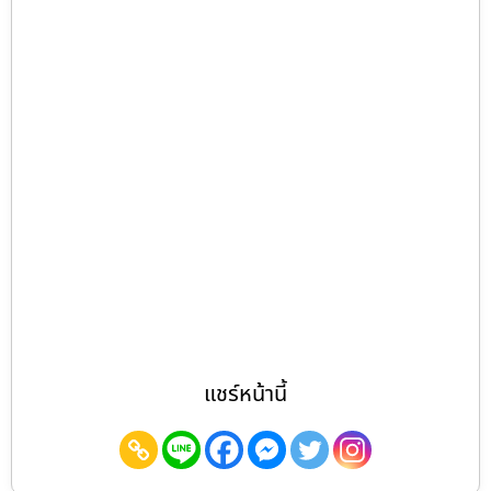
แชร์หน้านี้