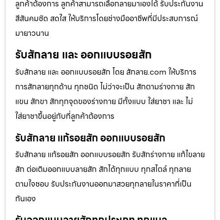
ลูกค้าต้องการ ลูกค้าสามารถเลือกลายมาเองได้ รับประกันงาน
สีสันคมชัด สดใส ให้บริการโดยช่างมืออาชีพที่มีประสบการณ์
มายาวนาน
รับสักลาย และ ออกแบบรอยสัก
รับสักลาย และ ออกแบบรอยสัก โดย สักลาย.com ให้บริการ
การสักลายทุกด้าน ทุกชนิด ไม่ว่าจะเป็น สักตามร่างกาย สัก
แขน สักขา สักทุกจุดของร่างกาย มีทั้งแบบ ใส่ยาชา และ ไม่
ใส่ยาชาขึ้นอยู่กับที่ลูกค้าต้องการ
รับสักลาย แก้รอยสัก ออกแบบรอยสัก
รับสักลาย แก้รอยสัก ออกแบบรอยสัก รับสักร่างกาย แก้ไขลาย
สัก ต่อเติมออกแบบลายสัก สักได้ทุกแบบ ทุกสไตล์ ทุกลาย
ตามใจชอบ รับประกันงานออกมาสวยทุกลายในราคาที่เป็น
กันเอง