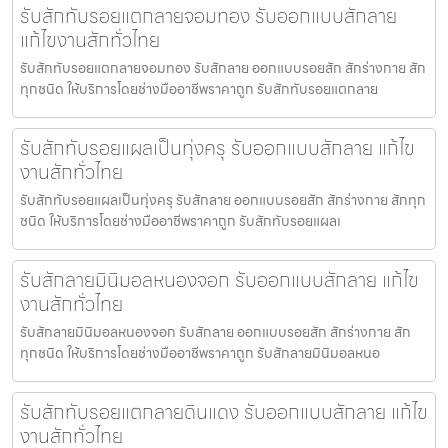
รับสักทับรอยแตกลายจอมทอง รับออกแบบสักลาย
แก้ไขงานสักทั่วไทย
รับสักทับรอยแตกลายจอมทอง รับสักลาย ออกแบบรอยสัก สักร่างกาย สัก
ทุกชนิด ให้บริการโดยช่างมืออาชีพราคาถูก รับสักทับรอยแตกลาย
รับสักทับรอยแผลเป็นทุ่งครุ รับออกแบบสักลาย แก้ไข
งานสักทั่วไทย
รับสักทับรอยแผลเป็นทุ่งครุ รับสักลาย ออกแบบรอยสัก สักร่างกาย สักทุก
ชนิด ให้บริการโดยช่างมืออาชีพราคาถูก รับสักทับรอยแผลเ
รับสักลายมินิมอลหนองจอก รับออกแบบสักลาย แก้ไข
งานสักทั่วไทย
รับสักลายมินิมอลหนองจอก รับสักลาย ออกแบบรอยสัก สักร่างกาย สัก
ทุกชนิด ให้บริการโดยช่างมืออาชีพราคาถูก รับสักลายมินิมอลหนอ
รับสักทับรอยแตกลายดินแดง รับออกแบบสักลาย แก้ไข
งานสักทั่วไทย