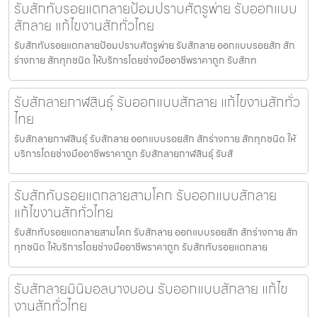
รับสักทับรอยแตกลายป้อมปราบศัตรูพ่าย รับออกแบบ
สักลาย แก้ไขงานสักทั่วไทย
รับสักทับรอยแตกลายป้อมปราบศัตรูพ่าย รับสักลาย ออกแบบรอยสัก สัก
ร่างกาย สักทุกชนิด ให้บริการโดยช่างมืออาชีพราคาถูก รับสักท
รับสักลายกาฬสินธุ์ รับออกแบบสักลาย แก้ไขงานสักทั่ว
ไทย
รับสักลายกาฬสินธุ์ รับสักลาย ออกแบบรอยสัก สักร่างกาย สักทุกชนิด ให้
บริการโดยช่างมืออาชีพราคาถูก รับสักลายกาฬสินธุ์ รับสั
รับสักทับรอยแตกลายสามโคก รับออกแบบสักลาย
แก้ไขงานสักทั่วไทย
รับสักทับรอยแตกลายสามโคก รับสักลาย ออกแบบรอยสัก สักร่างกาย สัก
ทุกชนิด ให้บริการโดยช่างมืออาชีพราคาถูก รับสักทับรอยแตกลาย
รับสักลายมินิมอลบางบอน รับออกแบบสักลาย แก้ไข
งานสักทั่วไทย