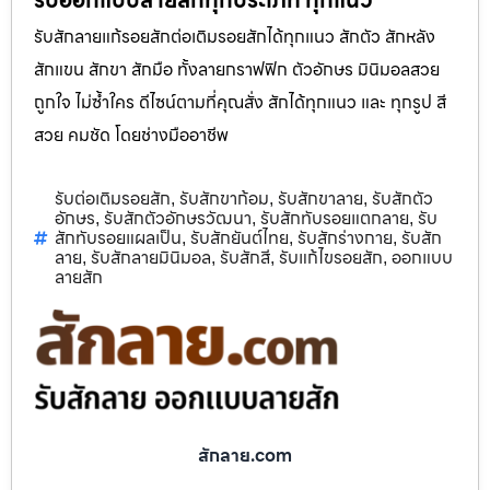
รับออกแบบลายสักทุกประเภท ทุกแนว
รับสักลายแก้รอยสักต่อเติมรอยสักได้ทุกแนว สักตัว สักหลัง
สักแขน สักขา สักมือ ทั้งลายกราฟฟิก ตัวอักษร มินิมอลสวย
ถูกใจ ไม่ซ้ำใคร ดีไซน์ตามที่คุณสั่ง สักได้ทุกแนว และ ทุกรูป สี
สวย คมชัด โดยช่างมืออาชีพ
รับต่อเติมรอยสัก
รับสักขาก้อม
รับสักขาลาย
รับสักตัว
,
,
,
อักษร
รับสักตัวอักษรวัฒนา
รับสักทับรอยแตกลาย
รับ
,
,
,
สักทับรอยแผลเป็น
รับสักยันต์ไทย
รับสักร่างกาย
รับสัก
,
,
,
ลาย
รับสักลายมินิมอล
รับสักสี
รับแก้ไขรอยสัก
ออกแบบ
,
,
,
,
ลายสัก
สักลาย.com