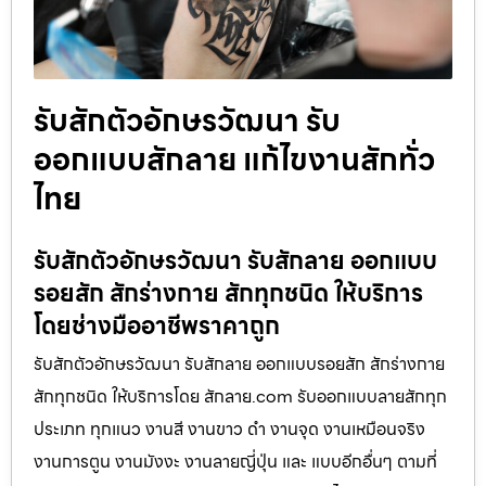
รับสักตัวอักษรวัฒนา รับ
ออกแบบสักลาย แก้ไขงานสักทั่ว
ไทย
รับสักตัวอักษรวัฒนา รับสักลาย ออกแบบ
รอยสัก สักร่างกาย สักทุกชนิด ให้บริการ
โดยช่างมืออาชีพราคาถูก
รับสักตัวอักษรวัฒนา รับสักลาย ออกแบบรอยสัก สักร่างกาย
สักทุกชนิด ให้บริการโดย สักลาย.com รับออกแบบลายสักทุก
ประเภท ทุกแนว งานสี งานขาว ดำ งานจุด งานเหมือนจริง
งานการตูน งานมังงะ งานลายญี่ปุ่น และ แบบอีกอื่นๆ ตามที่