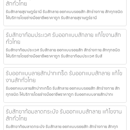
สักทั่วไทย
รับสักลายสุราษฎร์ธานี รับสักลาย ออกแบบรอยสัก สักร่างกาย สักทุกชนิด
ให้บริการโดยช่างมืออาชีพราคาถูก รับสักลายสุราษฎร์ธานี
รับสักขาก้อมประเวศ รับออกแบบสักลาย แก้ไขงานสัก
ทั่วไทย
รับสักขาก้อมประเวศ รับสักลาย ออกแบบรอยสัก สักร่างกาย สักทุกชนิด
ให้บริการโดยช่างมืออาชีพราคาถูก รับสักขาก้อมประเวศ รับสั
รับออกแบบลายสักปากเกร็ด รับออกแบบสักลาย แก้ไข
งานสักทั่วไทย
รับออกแบบลายสักปากเกร็ด รับสักลาย ออกแบบรอยสัก สักร่างกาย สัก
ทุกชนิด ให้บริการโดยช่างมืออาชีพราคาถูก รับออกแบบลายสักปากเ
รับสักขาก้อมลาดกระบัง รับออกแบบสักลาย แก้ไขงาน
สักทั่วไทย
รับสักขาก้อมลาดกระบัง รับสักลาย ออกแบบรอยสัก สักร่างกาย สักทุก