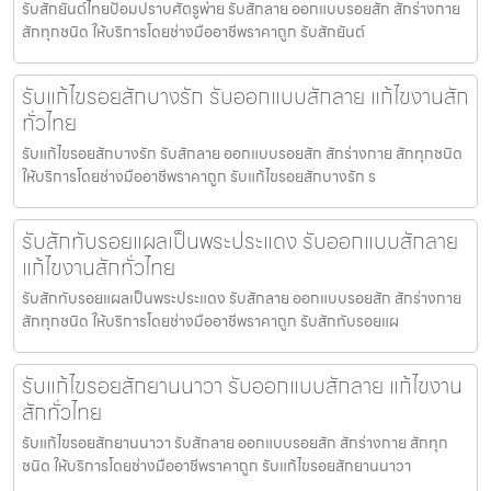
รับสักยันต์ไทยป้อมปราบศัตรูพ่าย รับสักลาย ออกแบบรอยสัก สักร่างกาย
สักทุกชนิด ให้บริการโดยช่างมืออาชีพราคาถูก รับสักยันต์
รับแก้ไขรอยสักบางรัก รับออกแบบสักลาย แก้ไขงานสัก
ทั่วไทย
รับแก้ไขรอยสักบางรัก รับสักลาย ออกแบบรอยสัก สักร่างกาย สักทุกชนิด
ให้บริการโดยช่างมืออาชีพราคาถูก รับแก้ไขรอยสักบางรัก ร
รับสักทับรอยแผลเป็นพระประแดง รับออกแบบสักลาย
แก้ไขงานสักทั่วไทย
รับสักทับรอยแผลเป็นพระประแดง รับสักลาย ออกแบบรอยสัก สักร่างกาย
สักทุกชนิด ให้บริการโดยช่างมืออาชีพราคาถูก รับสักทับรอยแผ
รับแก้ไขรอยสักยานนาวา รับออกแบบสักลาย แก้ไขงาน
สักทั่วไทย
รับแก้ไขรอยสักยานนาวา รับสักลาย ออกแบบรอยสัก สักร่างกาย สักทุก
ชนิด ให้บริการโดยช่างมืออาชีพราคาถูก รับแก้ไขรอยสักยานนาวา