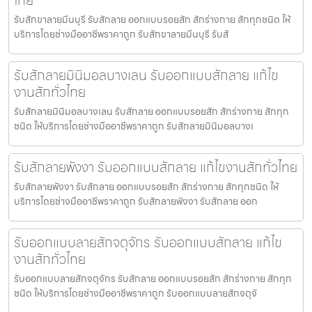
ไทย
รับสักขาลายมีนบุรี รับสักลาย ออกแบบรอยสัก สักร่างกาย สักทุกชนิด ให้
บริการโดยช่างมืออาชีพราคาถูก รับสักขาลายมีนบุรี รับสั
รับสักลายมินิมอลบางเลน รับออกแบบสักลาย แก้ไข
งานสักทั่วไทย
รับสักลายมินิมอลบางเลน รับสักลาย ออกแบบรอยสัก สักร่างกาย สักทุก
ชนิด ให้บริการโดยช่างมืออาชีพราคาถูก รับสักลายมินิมอลบางเ
รับสักลายพังงา รับออกแบบสักลาย แก้ไขงานสักทั่วไทย
รับสักลายพังงา รับสักลาย ออกแบบรอยสัก สักร่างกาย สักทุกชนิด ให้
บริการโดยช่างมืออาชีพราคาถูก รับสักลายพังงา รับสักลาย ออก
รับออกแบบลายสักจตุจักร รับออกแบบสักลาย แก้ไข
งานสักทั่วไทย
รับออกแบบลายสักจตุจักร รับสักลาย ออกแบบรอยสัก สักร่างกาย สักทุก
ชนิด ให้บริการโดยช่างมืออาชีพราคาถูก รับออกแบบลายสักจตุจั