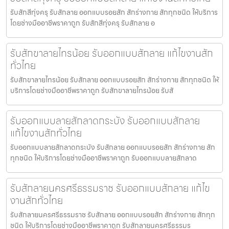
รับสักสีทุ่งครุ รับสักลาย ออกแบบรอยสัก สักร่างกาย สักทุกชนิด ให้บริการ
โดยช่างมืออาชีพราคาถูก รับสักสีทุ่งครุ รับสักลาย อ
รับสักขาลายไทรน้อย รับออกแบบสักลาย แก้ไขงานสัก
ทั่วไทย
รับสักขาลายไทรน้อย รับสักลาย ออกแบบรอยสัก สักร่างกาย สักทุกชนิด ให้
บริการโดยช่างมืออาชีพราคาถูก รับสักขาลายไทรน้อย รับสั
รับออกแบบลายสักลาดกระบัง รับออกแบบสักลาย
แก้ไขงานสักทั่วไทย
รับออกแบบลายสักลาดกระบัง รับสักลาย ออกแบบรอยสัก สักร่างกาย สัก
ทุกชนิด ให้บริการโดยช่างมืออาชีพราคาถูก รับออกแบบลายสักลาด
รับสักลายนครศรีธรรมราช รับออกแบบสักลาย แก้ไข
งานสักทั่วไทย
รับสักลายนครศรีธรรมราช รับสักลาย ออกแบบรอยสัก สักร่างกาย สักทุก
ชนิด ให้บริการโดยช่างมืออาชีพราคาถูก รับสักลายนครศรีธรรมร