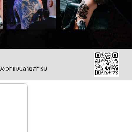
รับออกแบบลายสัก รับ