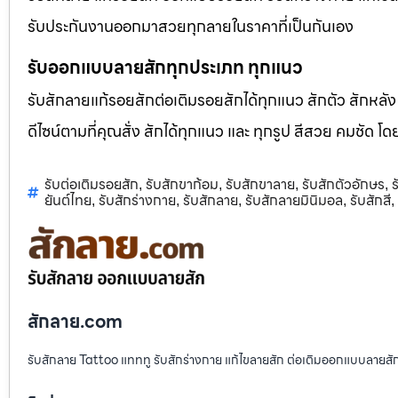
รับประกันงานออกมาสวยทุกลายในราคาที่เป็นกันเอง
รับออกแบบลายสักทุกประเภท ทุกแนว
รับสักลายแก้รอยสักต่อเติมรอยสักได้ทุกแนว สักตัว สักหลัง
ดีไซน์ตามที่คุณสั่ง สักได้ทุกแนว และ ทุกรูป สีสวย คมชัด โด
รับต่อเติมรอยสัก
รับสักขาก้อม
รับสักขาลาย
รับสักตัวอักษร
,
,
,
,
ยันต์ไทย
รับสักร่างกาย
รับสักลาย
รับสักลายมินิมอล
รับสักสี
,
,
,
,
,
สักลาย.com
รับสักลาย Tattoo แทททู รับสักร่างกาย แก้ไขลายสัก ต่อเติมออกแบบลายส