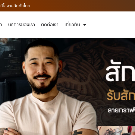
ก้ไขงานสักทั่วไทย
ัก
บริการของเรา
ติดต่อเรา
เกี่ยวกับ