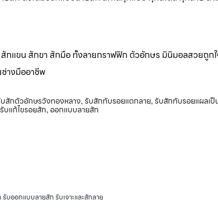
 สักแขน สักขา สักมือ ทั้งลายกราฟฟิก ตัวอักษร มินิมอลสวยถูกใจ
ยช่างมืออาชีพ
รับสักตัวอักษรวังทองหลาง
รับสักทับรอยแตกลาย
รับสักทับรอยแผลเป็
,
,
รับแก้ไขรอยสัก
ออกแบบลายสัก
,
ัก รับออกแบบลายสัก รับเจาะและสักลาย