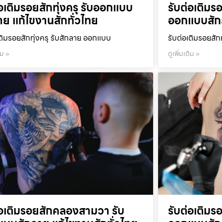
่อเติมรอยสักทุ่งครุ รับออกแบบ
รับต่อเติมร
าย แก้ไขงานสักทั่วไทย
ออกแบบสักล
เติมรอยสักทุ่งครุ รับสักลาย ออกแบบ
รับต่อเติมรอยสั
ิม »
ดูเพิ่มเติม »
่อเติมรอยสักคลองสามวา รับ
รับต่อเติมร