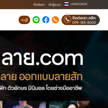
LANGUAGE
ติดต่อเรา
เข้าสู่ระบบ
ติดต่อเรา คลิก
เมนู
099-185-8000