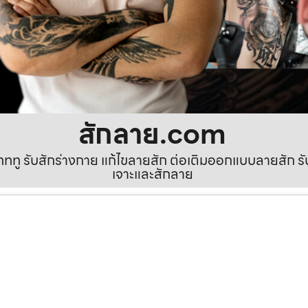
สักลาย.com
ทททู รับสักร่างกาย แก้ไขลายสัก ต่อเติมออกแบบลายสัก 
เจาะและสักลาย