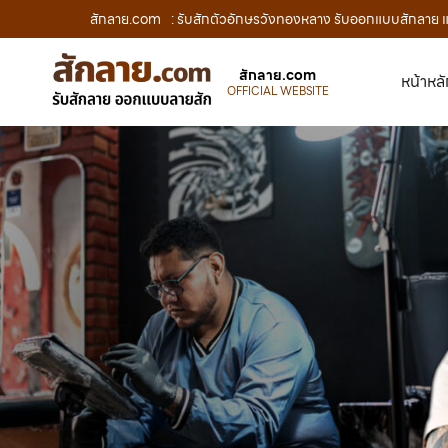
สักลาย.com
: รับสักตัวอักษรวังทองหลาง รับออกแบบสักลาย แ
สักลาย.com
หน้าหล
OFFICIAL WEBSITE