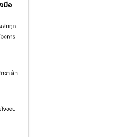
างมือ
ยสักทุก
ต้องการ
ักขา สัก
ามใจชอบ