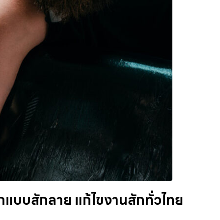
อกแบบสักลาย แก้ไขงานสักทั่วไทย