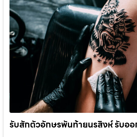
รับสักตัวอักษรพันท้ายนรสิงห์ รับอ