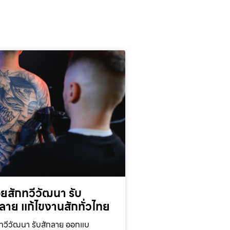
อยสักทวีวัฒนา รับ
าย แก้ไขงานสักทั่วไทย
กทวีวัฒนา รับสักลาย ออกแบ