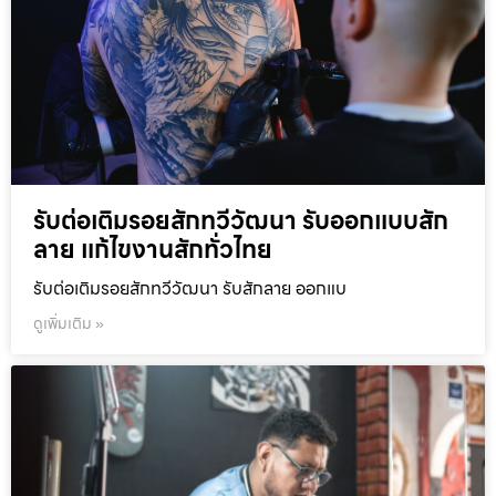
รับต่อเติมรอยสักทวีวัฒนา รับออกแบบสัก
ลาย แก้ไขงานสักทั่วไทย
รับต่อเติมรอยสักทวีวัฒนา รับสักลาย ออกแบ
ดูเพิ่มเติม »