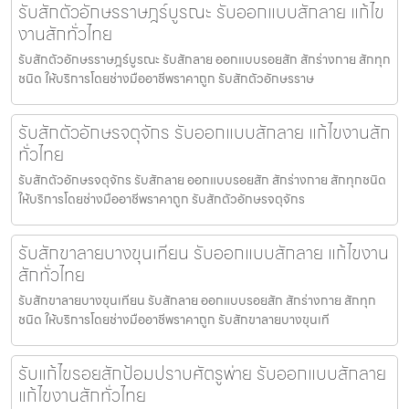
รับสักตัวอักษรราษฎร์บูรณะ รับออกแบบสักลาย แก้ไข
งานสักทั่วไทย
รับสักตัวอักษรราษฎร์บูรณะ รับสักลาย ออกแบบรอยสัก สักร่างกาย สักทุก
ชนิด ให้บริการโดยช่างมืออาชีพราคาถูก รับสักตัวอักษรราษ
รับสักตัวอักษรจตุจักร รับออกแบบสักลาย แก้ไขงานสัก
ทั่วไทย
รับสักตัวอักษรจตุจักร รับสักลาย ออกแบบรอยสัก สักร่างกาย สักทุกชนิด
ให้บริการโดยช่างมืออาชีพราคาถูก รับสักตัวอักษรจตุจักร
รับสักขาลายบางขุนเทียน รับออกแบบสักลาย แก้ไขงาน
สักทั่วไทย
รับสักขาลายบางขุนเทียน รับสักลาย ออกแบบรอยสัก สักร่างกาย สักทุก
ชนิด ให้บริการโดยช่างมืออาชีพราคาถูก รับสักขาลายบางขุนเที
รับแก้ไขรอยสักป้อมปราบศัตรูพ่าย รับออกแบบสักลาย
แก้ไขงานสักทั่วไทย