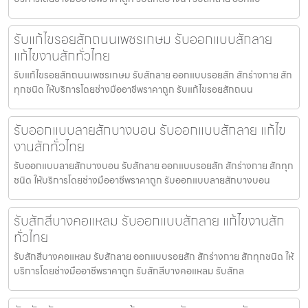
รับแก้ไขรอยสักถนนเพชรเกษม รับออกแบบสักลาย
แก้ไขงานสักทั่วไทย
รับแก้ไขรอยสักถนนเพชรเกษม รับสักลาย ออกแบบรอยสัก สักร่างกาย สัก
ทุกชนิด ให้บริการโดยช่างมืออาชีพราคาถูก รับแก้ไขรอยสักถนน
รับออกแบบลายสักบางบอน รับออกแบบสักลาย แก้ไข
งานสักทั่วไทย
รับออกแบบลายสักบางบอน รับสักลาย ออกแบบรอยสัก สักร่างกาย สักทุก
ชนิด ให้บริการโดยช่างมืออาชีพราคาถูก รับออกแบบลายสักบางบอน
รับสักสีบางคอแหลม รับออกแบบสักลาย แก้ไขงานสัก
ทั่วไทย
รับสักสีบางคอแหลม รับสักลาย ออกแบบรอยสัก สักร่างกาย สักทุกชนิด ให้
บริการโดยช่างมืออาชีพราคาถูก รับสักสีบางคอแหลม รับสักล