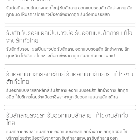
รับต่อเติมรอยสักบางกอกใหญ่ รับสักลาย ออกแบบรอยสัก สักร่างกาย สัก
ทุกชนิด ให้บริการโดยช่างมืออาชีพราคาถูก รับต่อเติมรอยสัก
รับสักทับรอยแผลเป็นบางบ่อ รับออกแบบสักลาย แก้ไข
งานสักทั่วไทย
รับสักทับรอยแผลเป็นบางบ่อ รับสักลาย ออกแบบรอยสัก สักร่างกาย สัก
ทุกชนิด ให้บริการโดยช่างมืออาชีพราคาถูก รับสักทับรอยแผลเป
รับออกแบบลายสักหลักสี่ รับออกแบบสักลาย แก้ไขงาน
สักทั่วไทย
รับออกแบบลายสักหลักสี่ รับสักลาย ออกแบบรอยสัก สักร่างกาย สักทุก
ชนิด ให้บริการโดยช่างมืออาชีพราคาถูก รับออกแบบลายสักหลักส
รับสักลายสงขลา รับออกแบบสักลาย แก้ไขงานสักทั่ว
ไทย
รับสักลายสงขลา รับสักลาย ออกแบบรอยสัก สักร่างกาย สักทุกชนิด ให้
บริการโดยช่างมืออาชีพราคาถูก รับสักลายสงขลา รับสักลาย ออก