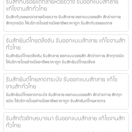
รับสักทับรอยแตกลายห้วยขวาง รับออกแบบสักลาย
แก้ไขงานสักทั่วไทย
รับสักทับรอยแตกลายห้วยขวาง รับสักลาย ออกแบบรอยสัก สักร่างกาย
สักทุกชนิด ให้บริการโดยช่างมืออาชีพราคาถูก รับสักทับรอยแตกล
รับสักยันต์ไทยตลิ่งชัน รับออกแบบสักลาย แก้ไขงานสัก
ทั่วไทย
รับสักยันต์ไทยตลิ่งชัน รับสักลาย ออกแบบรอยสัก สักร่างกาย สักทุกชนิด
ให้บริการโดยช่างมืออาชีพราคาถูก รับสักยันต์ไทยตลิ่งช
รับสักยันต์ไทยลาดกระบัง รับออกแบบสักลาย แก้ไข
งานสักทั่วไทย
รับสักยันต์ไทยลาดกระบัง รับสักลาย ออกแบบรอยสัก สักร่างกาย สักทุก
ชนิด ให้บริการโดยช่างมืออาชีพราคาถูก รับสักยันต์ไทยลาดกร
รับสักตัวอักษรบางนา รับออกแบบสักลาย แก้ไขงานสัก
ทั่วไทย