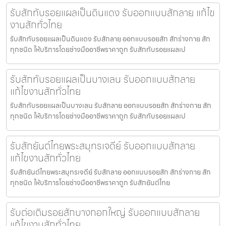
รับสักทับรอยแผลเป็นดินแดง รับออกแบบสักลาย แก้ไข
งานสักทั่วไทย
รับสักทับรอยแผลเป็นดินแดง รับสักลาย ออกแบบรอยสัก สักร่างกาย สัก
ทุกชนิด ให้บริการโดยช่างมืออาชีพราคาถูก รับสักทับรอยแผลเป
รับสักทับรอยแผลเป็นบางเลน รับออกแบบสักลาย
แก้ไขงานสักทั่วไทย
รับสักทับรอยแผลเป็นบางเลน รับสักลาย ออกแบบรอยสัก สักร่างกาย สัก
ทุกชนิด ให้บริการโดยช่างมืออาชีพราคาถูก รับสักทับรอยแผลเป
รับสักยันต์ไทยพระสมุทรเจดีย์ รับออกแบบสักลาย
แก้ไขงานสักทั่วไทย
รับสักยันต์ไทยพระสมุทรเจดีย์ รับสักลาย ออกแบบรอยสัก สักร่างกาย สัก
ทุกชนิด ให้บริการโดยช่างมืออาชีพราคาถูก รับสักยันต์ไทย
รับต่อเติมรอยสักบางกอกใหญ่ รับออกแบบสักลาย
แก้ไขงานสักทั่วไทย