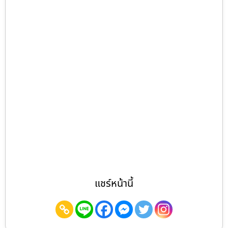
แชร์หน้านี้