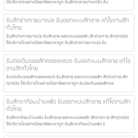
ให้บริการโดยช่างมืออาชีพราคาถูก รับสักขาลายปากเกร็ด รับ
รับสักร่างกายบางบ่อ รับออกแบบสักลาย แก้ไขงานสัก
ทั่วไทย
รับสักร่างกายบางบ่อ รับสักลาย ออกแบบรอยสัก สักร่างกาย สักทุกชนิด
ให้บริการโดยช่างมืออาชีพราคาถูก รับสักร่างกายบางบ่อ รับ
รับต่อเติมรอยสักคลองหลวง รับออกแบบสักลาย แก้ไข
งานสักทั่วไทย
รับต่อเติมรอยสักคลองหลวง รับสักลาย ออกแบบรอยสัก สักร่างกาย สัก
ทุกชนิด ให้บริการโดยช่างมืออาชีพราคาถูก รับต่อเติมรอยสักคล
รับสักขาก้อมบ้านแพ้ว รับออกแบบสักลาย แก้ไขงานสัก
ทั่วไทย
รับสักขาก้อมบ้านแพ้ว รับสักลาย ออกแบบรอยสัก สักร่างกาย สักทุกชนิด
ให้บริการโดยช่างมืออาชีพราคาถูก รับสักขาก้อมบ้านแพ้ว ร