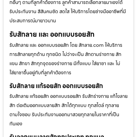
กอื่นๆ ตามที่ลูกค้าต้องการ ลูกค้าสามารถเลือกลายมาเองได้
รับประกันงาน สีสันคมชัด สดใส ให้บริการโดยช่างมืออาชีพที่มี
ประสบการณ์มายาวนาน
รับสักลาย และ ออกแบบรอยสัก
รับสักลาย และ ออกแบบรอยสัก โดย สักลาย.com ให้บริการ
การสักลายทุกด้าน ทุกชนิด ไม่ว่าจะเป็น สักตามร่างกาย สัก
แขน สักขา สักทุกจุดของร่างกาย มีทั้งแบบ ใส่ยาชา และ ไม่
ใส่ยาชาขึ้นอยู่กับที่ลูกค้าต้องการ
รับสักลาย แก้รอยสัก ออกแบบรอยสัก
รับสักลาย แก้รอยสัก ออกแบบรอยสัก รับสักร่างกาย แก้ไขลาย
สัก ต่อเติมออกแบบลายสัก สักได้ทุกแบบ ทุกสไตล์ ทุกลาย
ตามใจชอบ รับประกันงานออกมาสวยทุกลายในราคาที่เป็น
กันเอง