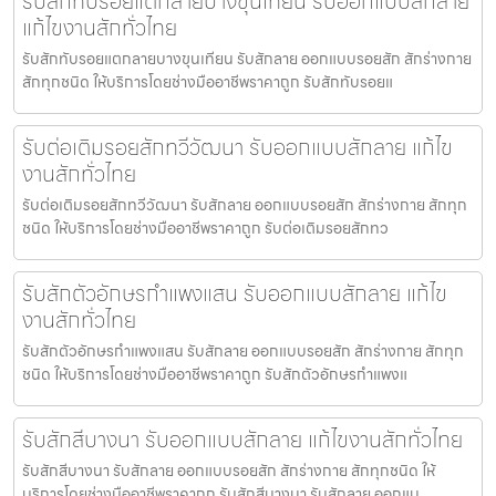
รับสักทับรอยแตกลายบางขุนเทียน รับออกแบบสักลาย
แก้ไขงานสักทั่วไทย
รับสักทับรอยแตกลายบางขุนเทียน รับสักลาย ออกแบบรอยสัก สักร่างกาย
สักทุกชนิด ให้บริการโดยช่างมืออาชีพราคาถูก รับสักทับรอยแ
รับต่อเติมรอยสักทวีวัฒนา รับออกแบบสักลาย แก้ไข
งานสักทั่วไทย
รับต่อเติมรอยสักทวีวัฒนา รับสักลาย ออกแบบรอยสัก สักร่างกาย สักทุก
ชนิด ให้บริการโดยช่างมืออาชีพราคาถูก รับต่อเติมรอยสักทว
รับสักตัวอักษรกำแพงแสน รับออกแบบสักลาย แก้ไข
งานสักทั่วไทย
รับสักตัวอักษรกำแพงแสน รับสักลาย ออกแบบรอยสัก สักร่างกาย สักทุก
ชนิด ให้บริการโดยช่างมืออาชีพราคาถูก รับสักตัวอักษรกำแพงแ
รับสักสีบางนา รับออกแบบสักลาย แก้ไขงานสักทั่วไทย
รับสักสีบางนา รับสักลาย ออกแบบรอยสัก สักร่างกาย สักทุกชนิด ให้
บริการโดยช่างมืออาชีพราคาถูก รับสักสีบางนา รับสักลาย ออกแบ