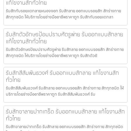
แก้ไขงานสักทั่วไทย
รับสักทับรอยแตกลายหนองจอก รับสักลาย ออกแบบรอยสัก สักร่างกาย
สักทุกชนิด ให้บริการโดยช่างมืออาชีพราคาถูก รับสักทับรอยแตกลา
รับสักตัวอักษรป้อมปราบศัตรูพ่าย รับออกแบบสักลาย
แก้ไขงานสักทั่วไทย
รับสักตัวอักษรป้อมปราบศัตรูพ่าย รับสักลาย ออกแบบรอยสัก สักร่างกาย
สักทุกชนิด ให้บริการโดยช่างมืออาชีพราคาถูก รับสักตัวอั
รับสักสีสัมพันธวงศ์ รับออกแบบสักลาย แก้ไขงานสัก
ทั่วไทย
รับสักสีสัมพันธวงศ์ รับสักลาย ออกแบบรอยสัก สักร่างกาย สักทุกชนิด ให้
บริการโดยช่างมืออาชีพราคาถูก รับสักสีสัมพันธวงศ์ รับ
รับสักขาลายปากเกร็ด รับออกแบบสักลาย แก้ไขงานสัก
ทั่วไทย
รับสักขาลายปากเกร็ด รับสักลาย ออกแบบรอยสัก สักร่างกาย สักทุกชนิด