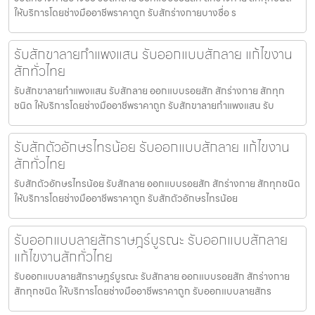
ให้บริการโดยช่างมืออาชีพราคาถูก รับสักร่างกายบางซื่อ ร
รับสักขาลายกำแพงแสน รับออกแบบสักลาย แก้ไขงาน
สักทั่วไทย
รับสักขาลายกำแพงแสน รับสักลาย ออกแบบรอยสัก สักร่างกาย สักทุก
ชนิด ให้บริการโดยช่างมืออาชีพราคาถูก รับสักขาลายกำแพงแสน รับ
รับสักตัวอักษรไทรน้อย รับออกแบบสักลาย แก้ไขงาน
สักทั่วไทย
รับสักตัวอักษรไทรน้อย รับสักลาย ออกแบบรอยสัก สักร่างกาย สักทุกชนิด
ให้บริการโดยช่างมืออาชีพราคาถูก รับสักตัวอักษรไทรน้อย
รับออกแบบลายสักราษฎร์บูรณะ รับออกแบบสักลาย
แก้ไขงานสักทั่วไทย
รับออกแบบลายสักราษฎร์บูรณะ รับสักลาย ออกแบบรอยสัก สักร่างกาย
สักทุกชนิด ให้บริการโดยช่างมืออาชีพราคาถูก รับออกแบบลายสักร