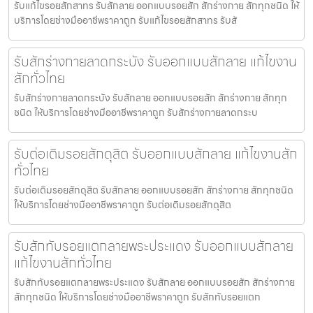
รับแก้ไขรอยสักสาทร รับสักลาย ออกแบบรอยสัก สักร่างกาย สักทุกชนิด ให้
บริการโดยช่างมืออาชีพราคาถูก รับแก้ไขรอยสักสาทร รับสั
รับสักร่างกายลาดกระบัง รับออกแบบสักลาย แก้ไขงาน
สักทั่วไทย
รับสักร่างกายลาดกระบัง รับสักลาย ออกแบบรอยสัก สักร่างกาย สักทุก
ชนิด ให้บริการโดยช่างมืออาชีพราคาถูก รับสักร่างกายลาดกระบ
รับต่อเติมรอยสักดุสิต รับออกแบบสักลาย แก้ไขงานสัก
ทั่วไทย
รับต่อเติมรอยสักดุสิต รับสักลาย ออกแบบรอยสัก สักร่างกาย สักทุกชนิด
ให้บริการโดยช่างมืออาชีพราคาถูก รับต่อเติมรอยสักดุสิต
รับสักทับรอยแตกลายพระประแดง รับออกแบบสักลาย
แก้ไขงานสักทั่วไทย
รับสักทับรอยแตกลายพระประแดง รับสักลาย ออกแบบรอยสัก สักร่างกาย
สักทุกชนิด ให้บริการโดยช่างมืออาชีพราคาถูก รับสักทับรอยแตก