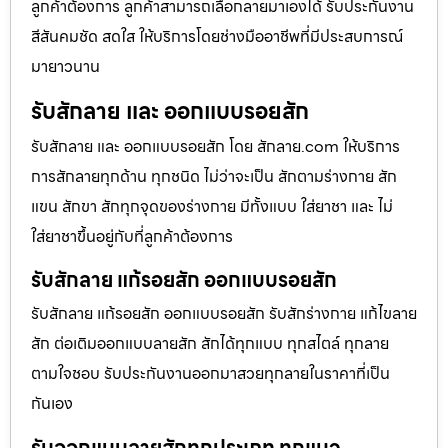
ลูกค้าต้องการ ลูกค้าสามารถเลือกลายมาเองได้ รับประกันงาน
สีสันคมชัด สดใส ให้บริการโดยช่างมืออาชีพที่มีประสบการณ์
มายาวนาน
รับสักลาย และ ออกแบบรอยสัก
รับสักลาย และ ออกแบบรอยสัก โดย สักลาย.com ให้บริการ
การสักลายทุกด้าน ทุกชนิด ไม่ว่าจะเป็น สักตามร่างกาย สัก
แขน สักขา สักทุกจุดของร่างกาย มีทั้งแบบ ใส่ยาชา และ ไม่
ใส่ยาชาขึ้นอยู่กับที่ลูกค้าต้องการ
รับสักลาย แก้รอยสัก ออกแบบรอยสัก
รับสักลาย แก้รอยสัก ออกแบบรอยสัก รับสักร่างกาย แก้ไขลาย
สัก ต่อเติมออกแบบลายสัก สักได้ทุกแบบ ทุกสไตล์ ทุกลาย
ตามใจชอบ รับประกันงานออกมาสวยทุกลายในราคาที่เป็น
กันเอง
รับออกแบบลายสักทุกประเภท ทุกแนว