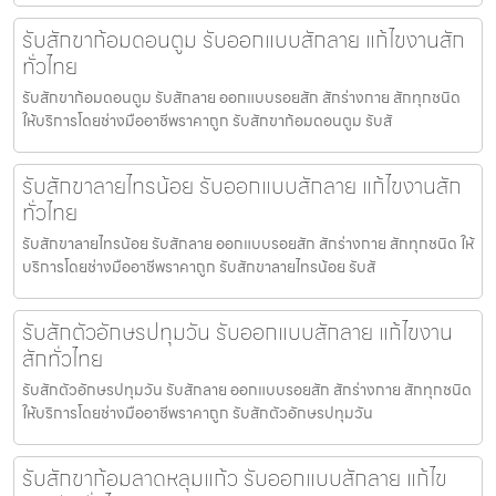
รับสักขาก้อมดอนตูม รับออกแบบสักลาย แก้ไขงานสัก
ทั่วไทย
รับสักขาก้อมดอนตูม รับสักลาย ออกแบบรอยสัก สักร่างกาย สักทุกชนิด
ให้บริการโดยช่างมืออาชีพราคาถูก รับสักขาก้อมดอนตูม รับสั
รับสักขาลายไทรน้อย รับออกแบบสักลาย แก้ไขงานสัก
ทั่วไทย
รับสักขาลายไทรน้อย รับสักลาย ออกแบบรอยสัก สักร่างกาย สักทุกชนิด ให้
บริการโดยช่างมืออาชีพราคาถูก รับสักขาลายไทรน้อย รับสั
รับสักตัวอักษรปทุมวัน รับออกแบบสักลาย แก้ไขงาน
สักทั่วไทย
รับสักตัวอักษรปทุมวัน รับสักลาย ออกแบบรอยสัก สักร่างกาย สักทุกชนิด
ให้บริการโดยช่างมืออาชีพราคาถูก รับสักตัวอักษรปทุมวัน
รับสักขาก้อมลาดหลุมแก้ว รับออกแบบสักลาย แก้ไข