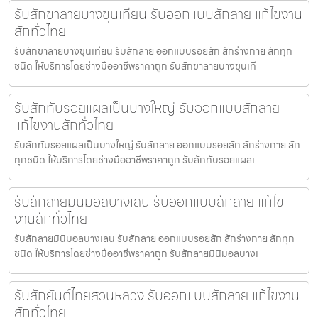
รับสักขาลายบางขุนเทียน รับออกแบบสักลาย แก้ไขงาน
สักทั่วไทย
รับสักขาลายบางขุนเทียน รับสักลาย ออกแบบรอยสัก สักร่างกาย สักทุก
ชนิด ให้บริการโดยช่างมืออาชีพราคาถูก รับสักขาลายบางขุนเที
รับสักทับรอยแผลเป็นบางใหญ่ รับออกแบบสักลาย
แก้ไขงานสักทั่วไทย
รับสักทับรอยแผลเป็นบางใหญ่ รับสักลาย ออกแบบรอยสัก สักร่างกาย สัก
ทุกชนิด ให้บริการโดยช่างมืออาชีพราคาถูก รับสักทับรอยแผลเ
รับสักลายมินิมอลบางเลน รับออกแบบสักลาย แก้ไข
งานสักทั่วไทย
รับสักลายมินิมอลบางเลน รับสักลาย ออกแบบรอยสัก สักร่างกาย สักทุก
ชนิด ให้บริการโดยช่างมืออาชีพราคาถูก รับสักลายมินิมอลบางเ
รับสักยันต์ไทยสวนหลวง รับออกแบบสักลาย แก้ไขงาน
สักทั่วไทย