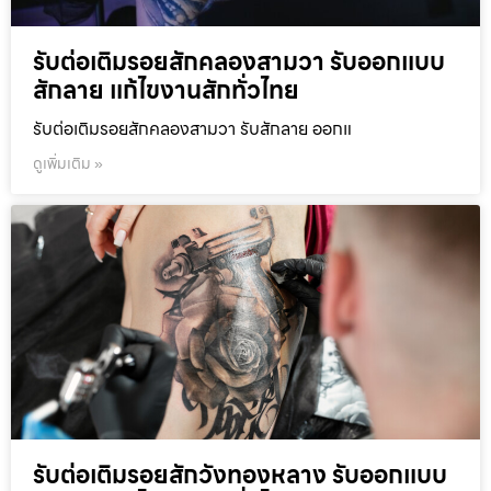
รับต่อเติมรอยสักคลองสามวา รับออกแบบ
สักลาย แก้ไขงานสักทั่วไทย
รับต่อเติมรอยสักคลองสามวา รับสักลาย ออกแ
ดูเพิ่มเติม »
รับต่อเติมรอยสักวังทองหลาง รับออกแบบ