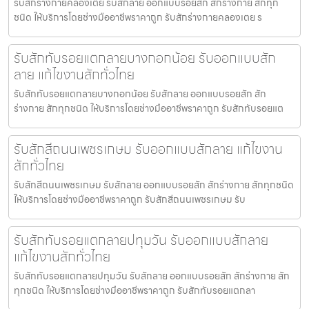
รับสักร่างกายคลองเตย รับสักลาย ออกแบบรอยสัก สักร่างกาย สักทุก
ชนิด ให้บริการโดยช่างมืออาชีพราคาถูก รับสักร่างกายคลองเตย ร
รับสักทับรอยแตกลายบางกอกน้อย รับออกแบบสัก
ลาย แก้ไขงานสักทั่วไทย
รับสักทับรอยแตกลายบางกอกน้อย รับสักลาย ออกแบบรอยสัก สัก
ร่างกาย สักทุกชนิด ให้บริการโดยช่างมืออาชีพราคาถูก รับสักทับรอยแต
รับสักสีถนนเพชรเกษม รับออกแบบสักลาย แก้ไขงาน
สักทั่วไทย
รับสักสีถนนเพชรเกษม รับสักลาย ออกแบบรอยสัก สักร่างกาย สักทุกชนิด
ให้บริการโดยช่างมืออาชีพราคาถูก รับสักสีถนนเพชรเกษม รับ
รับสักทับรอยแตกลายปทุมวัน รับออกแบบสักลาย
แก้ไขงานสักทั่วไทย
รับสักทับรอยแตกลายปทุมวัน รับสักลาย ออกแบบรอยสัก สักร่างกาย สัก
ทุกชนิด ให้บริการโดยช่างมืออาชีพราคาถูก รับสักทับรอยแตกลา