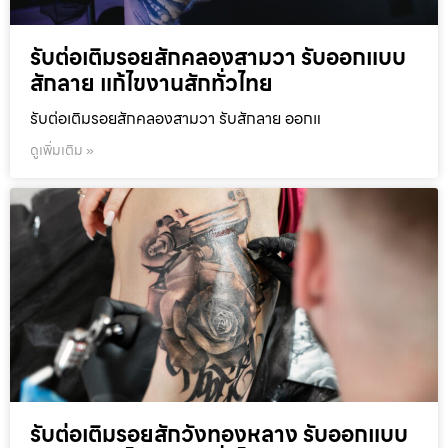
รับต่อเติมรอยสักคลองสามวา รับออกแบบ
สักลาย แก้ไขงานสักทั่วไทย
รับต่อเติมรอยสักคลองสามวา รับสักลาย ออกแ
ดูเพิ่มเติม »
รับต่อเติมรอยสักวังทองหลาง รับออกแบบ