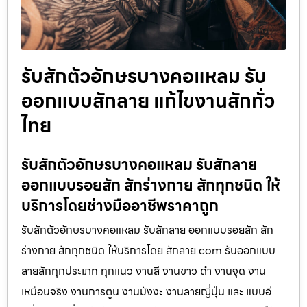
รับสักตัวอักษรบางคอแหลม รับ
ออกแบบสักลาย แก้ไขงานสักทั่ว
ไทย
รับสักตัวอักษรบางคอแหลม รับสักลาย
ออกแบบรอยสัก สักร่างกาย สักทุกชนิด ให้
บริการโดยช่างมืออาชีพราคาถูก
รับสักตัวอักษรบางคอแหลม รับสักลาย ออกแบบรอยสัก สัก
ร่างกาย สักทุกชนิด ให้บริการโดย สักลาย.com รับออกแบบ
ลายสักทุกประเภท ทุกแนว งานสี งานขาว ดำ งานจุด งาน
เหมือนจริง งานการตูน งานมังงะ งานลายญี่ปุ่น และ แบบอี