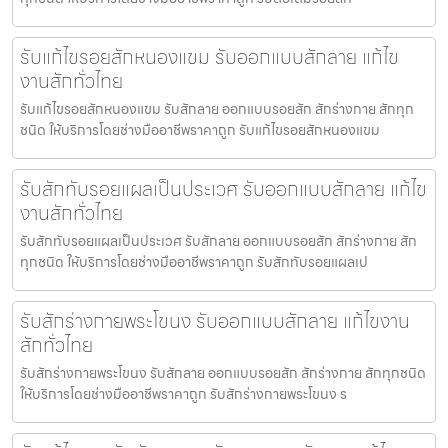
รับแก้ไขรอยสักหนองแขม รับออกแบบสักลาย แก้ไข
งานสักทั่วไทย
รับแก้ไขรอยสักหนองแขม รับสักลาย ออกแบบรอยสัก สักร่างกาย สักทุก
ชนิด ให้บริการโดยช่างมืออาชีพราคาถูก รับแก้ไขรอยสักหนองแขม
รับสักทับรอยแผลเป็นประเวศ รับออกแบบสักลาย แก้ไข
งานสักทั่วไทย
รับสักทับรอยแผลเป็นประเวศ รับสักลาย ออกแบบรอยสัก สักร่างกาย สัก
ทุกชนิด ให้บริการโดยช่างมืออาชีพราคาถูก รับสักทับรอยแผลเป
รับสักร่างกายพระโขนง รับออกแบบสักลาย แก้ไขงาน
สักทั่วไทย
รับสักร่างกายพระโขนง รับสักลาย ออกแบบรอยสัก สักร่างกาย สักทุกชนิด
ให้บริการโดยช่างมืออาชีพราคาถูก รับสักร่างกายพระโขนง ร