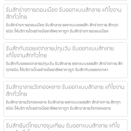
รับสักร่างกายดอนเมือง รับออกแบบสักลาย แก้ไขงาน
สักทั่วไทย
รับสักร่างกายดอนเมือง รับสักลาย ออกแบบรอยสัก สักร่างกาย สักทุก
ชนิด ให้บริการโดยช่างมืออาชีพราคาถูก รับสักร่างกายดอนเมือง
รับสักทับรอยแตกลายปทุมวัน รับออกแบบสักลาย
แก้ไขงานสักทั่วไทย
รับสักทับรอยแตกลายปทุมวัน รับสักลาย ออกแบบรอยสัก สักร่างกาย สัก
ทุกชนิด ให้บริการโดยช่างมืออาชีพราคาถูก รับสักทับรอยแตกลา
รับสักขาลายวังทองหลาง รับออกแบบสักลาย แก้ไขงาน
สักทั่วไทย
รับสักขาลายวังทองหลาง รับสักลาย ออกแบบรอยสัก สักร่างกาย สักทุก
ชนิด ให้บริการโดยช่างมืออาชีพราคาถูก รับสักขาลายวังทองหลาง
รับสักยันต์ไทยบางขุนเทียน รับออกแบบสักลาย แก้ไข