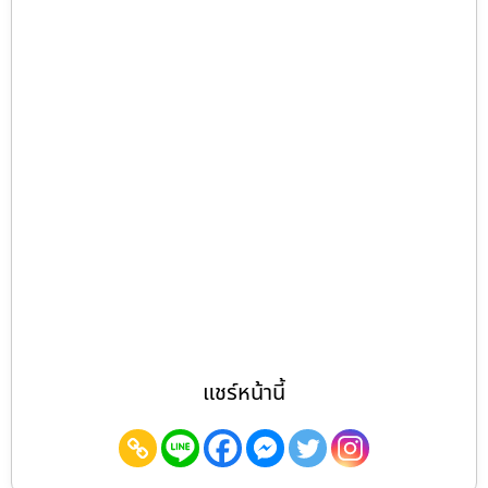
แชร์หน้านี้