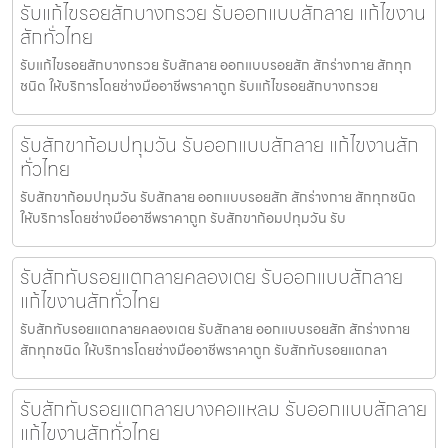
รับแก้ไขรอยสักบางกรวย รับออกแบบสักลาย แก้ไขงาน
สักทั่วไทย
รับแก้ไขรอยสักบางกรวย รับสักลาย ออกแบบรอยสัก สักร่างกาย สักทุก
ชนิด ให้บริการโดยช่างมืออาชีพราคาถูก รับแก้ไขรอยสักบางกรวย
รับสักขาก้อมปทุมวัน รับออกแบบสักลาย แก้ไขงานสัก
ทั่วไทย
รับสักขาก้อมปทุมวัน รับสักลาย ออกแบบรอยสัก สักร่างกาย สักทุกชนิด
ให้บริการโดยช่างมืออาชีพราคาถูก รับสักขาก้อมปทุมวัน รับ
รับสักทับรอยแตกลายคลองเตย รับออกแบบสักลาย
แก้ไขงานสักทั่วไทย
รับสักทับรอยแตกลายคลองเตย รับสักลาย ออกแบบรอยสัก สักร่างกาย
สักทุกชนิด ให้บริการโดยช่างมืออาชีพราคาถูก รับสักทับรอยแตกลา
รับสักทับรอยแตกลายบางคอแหลม รับออกแบบสักลาย
แก้ไขงานสักทั่วไทย