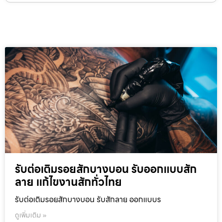
รับต่อเติมรอยสักบางบอน รับออกแบบสัก
ลาย แก้ไขงานสักทั่วไทย
รับต่อเติมรอยสักบางบอน รับสักลาย ออกแบบร
ดูเพิ่มเติม »