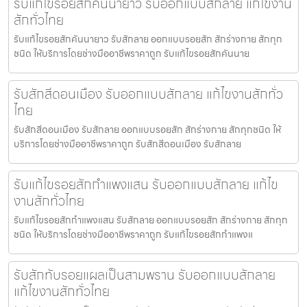
รับแก้ไขรอยสักคันนายาว รับออกแบบสักลาย แก้ไขงาน
สักทั่วไทย
รับแก้ไขรอยสักคันนายาว รับสักลาย ออกแบบรอยสัก สักร่างกาย สักทุก
ชนิด ให้บริการโดยช่างมืออาชีพราคาถูก รับแก้ไขรอยสักคันนาย
รับสักสีดอนเมือง รับออกแบบสักลาย แก้ไขงานสักทั่ว
ไทย
รับสักสีดอนเมือง รับสักลาย ออกแบบรอยสัก สักร่างกาย สักทุกชนิด ให้
บริการโดยช่างมืออาชีพราคาถูก รับสักสีดอนเมือง รับสักลาย
รับแก้ไขรอยสักกำแพงแสน รับออกแบบสักลาย แก้ไข
งานสักทั่วไทย
รับแก้ไขรอยสักกำแพงแสน รับสักลาย ออกแบบรอยสัก สักร่างกาย สักทุก
ชนิด ให้บริการโดยช่างมืออาชีพราคาถูก รับแก้ไขรอยสักกำแพงแ
รับสักทับรอยแผลเป็นสามพราน รับออกแบบสักลาย
แก้ไขงานสักทั่วไทย