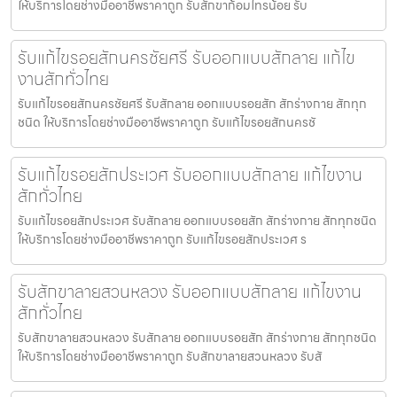
ให้บริการโดยช่างมืออาชีพราคาถูก รับสักขาก้อมไทรน้อย รับ
รับแก้ไขรอยสักนครชัยศรี รับออกแบบสักลาย แก้ไข
งานสักทั่วไทย
รับแก้ไขรอยสักนครชัยศรี รับสักลาย ออกแบบรอยสัก สักร่างกาย สักทุก
ชนิด ให้บริการโดยช่างมืออาชีพราคาถูก รับแก้ไขรอยสักนครชั
รับแก้ไขรอยสักประเวศ รับออกแบบสักลาย แก้ไขงาน
สักทั่วไทย
รับแก้ไขรอยสักประเวศ รับสักลาย ออกแบบรอยสัก สักร่างกาย สักทุกชนิด
ให้บริการโดยช่างมืออาชีพราคาถูก รับแก้ไขรอยสักประเวศ ร
รับสักขาลายสวนหลวง รับออกแบบสักลาย แก้ไขงาน
สักทั่วไทย
รับสักขาลายสวนหลวง รับสักลาย ออกแบบรอยสัก สักร่างกาย สักทุกชนิด
ให้บริการโดยช่างมืออาชีพราคาถูก รับสักขาลายสวนหลวง รับสั