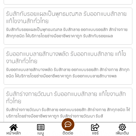
รับสักทับรอยแผลเป็นพุทธมณฑล รับออกแบบสักลาย
แก้ไขงานสักทั่วไทย
รับสักทับรอยแผลเป็นพุทธมณฑล รับสักลาย ออกแบบรอยสัก สักร่างกาย
สักทุกชนิด ให้บริการโดยช่างมืออาชีพราคาถูก รับสักทับรอยแผล
รับออกแบบลายสักบางพลัด รับออกแบบสักลาย แก้ไข
งานสักทั่วไทย
รับออกแบบลายสักบางพลัด รับสักลาย ออกแบบรอยสัก สักร่างกาย สักทุก
ชนิด ให้บริการโดยช่างมืออาชีพราคาถูก รับออกแบบลายสักบางพล
รับสักร่างกายวัฒนา รับออกแบบสักลาย แก้ไขงานสัก
ทั่วไทย
รับสักร่างกายวัฒนา รับสักลาย ออกแบบรอยสัก สักร่างกาย สักทุกชนิด ให้
บริการโดยช่างมืออาชีพราคาถูก รับสักร่างกายวัฒนา รับสั
รับสักขาลายบางแค รับออกแบบสักลาย แก้ไขงานสัก
หน้าหลัก
เมนู
ติดต่อ
แชร์
เพิ่มเติม