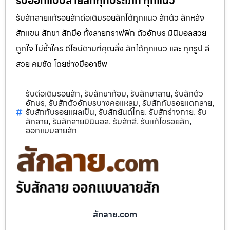
รับออกแบบลายสักทุกประเภท ทุกแนว
รับสักลายแก้รอยสักต่อเติมรอยสักได้ทุกแนว สักตัว สักหลัง
สักแขน สักขา สักมือ ทั้งลายกราฟฟิก ตัวอักษร มินิมอลสวย
ถูกใจ ไม่ซ้ำใคร ดีไซน์ตามที่คุณสั่ง สักได้ทุกแนว และ ทุกรูป สี
สวย คมชัด โดยช่างมืออาชีพ
รับต่อเติมรอยสัก
รับสักขาก้อม
รับสักขาลาย
รับสักตัว
,
,
,
อักษร
รับสักตัวอักษรบางคอแหลม
รับสักทับรอยแตกลาย
,
,
,
รับสักทับรอยแผลเป็น
รับสักยันต์ไทย
รับสักร่างกาย
รับ
,
,
,
สักลาย
รับสักลายมินิมอล
รับสักสี
รับแก้ไขรอยสัก
,
,
,
,
ออกแบบลายสัก
สักลาย.com