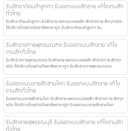
รับสักขาก้อมลำลูกกา รับออกแบบสักลาย แก้ไขงานสัก
ทั่วไทย
รับสักขาก้อมลำลูกกา รับสักลาย ออกแบบรอยสัก สักร่างกาย สักทุกชนิด
ให้บริการโดยช่างมืออาชีพราคาถูก รับสักขาก้อมลำลูกกา รับ
รับสักร่างกายพุทธมณฑล รับออกแบบสักลาย แก้ไข
งานสักทั่วไทย
รับสักร่างกายพุทธมณฑล รับสักลาย ออกแบบรอยสัก สักร่างกาย สักทุก
ชนิด ให้บริการโดยช่างมืออาชีพราคาถูก รับสักร่างกายพุทธมณฑล
รับออกแบบลายสักสามโคก รับออกแบบสักลาย แก้ไข
งานสักทั่วไทย
รับออกแบบลายสักสามโคก รับสักลาย ออกแบบรอยสัก สักร่างกาย สักทุก
ชนิด ให้บริการโดยช่างมืออาชีพราคาถูก รับออกแบบลายสักสามโคก
รับสักลายสุพรรณบุรี รับออกแบบสักลาย แก้ไขงานสัก
ทั่วไทย