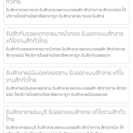
ทั่วไทย
รับสักขาลายบางบ่อ รับสักลาย ออกแบบรอยสัก สักร่างกาย สักทุกชนิด ให้
บริการโดยช่างมืออาชีพราคาถูก รับสักขาลายบางบ่อ รับสักล
รับสักทับรอยแตกลายบางบัวทอง รับออกแบบสักลาย
แก้ไขงานสักทั่วไทย
รับสักทับรอยแตกลายบางบัวทอง รับสักลาย ออกแบบรอยสัก สักร่างกาย
สักทุกชนิด ให้บริการโดยช่างมืออาชีพราคาถูก รับสักทับรอยแตก
รับสักลายมินิมอลคลองสาน รับออกแบบสักลาย แก้ไข
งานสักทั่วไทย
รับสักลายมินิมอลคลองสาน รับสักลาย ออกแบบรอยสัก สักร่างกาย สักทุก
ชนิด ให้บริการโดยช่างมืออาชีพราคาถูก รับสักลายมินิมอลคลอ
รับสักขาลายธนบุรี รับออกแบบสักลาย แก้ไขงานสักทั่ว
ไทย
รับสักขาลายธนบุรี รับสักลาย ออกแบบรอยสัก สักร่างกาย สักทุกชนิด ให้