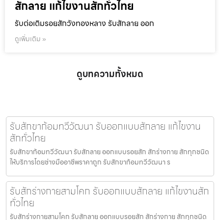
สักลาย แก้ไขงานสักทั่วไทย
รับต่อเติมรอยสักวังทองหลาง รับสักลาย ออก
ดูเพิ่มเติม »
ดูบทความทั้งหมด
รับสักขาก้อมทวีวัฒนา รับออกแบบสักลาย แก้ไขงาน
สักทั่วไทย
รับสักขาก้อมทวีวัฒนา รับสักลาย ออกแบบรอยสัก สักร่างกาย สักทุกชนิด
ให้บริการโดยช่างมืออาชีพราคาถูก รับสักขาก้อมทวีวัฒนา ร
รับสักร่างกายสามโคก รับออกแบบสักลาย แก้ไขงานสัก
ทั่วไทย
รับสักร่างกายสามโคก รับสักลาย ออกแบบรอยสัก สักร่างกาย สักทุกชนิด