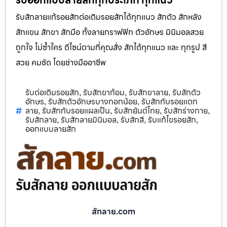
รับออกแบบลายสักทุกประเภท ทุกแนว
รับสักลายแก้รอยสักต่อเติมรอยสักได้ทุกแนว สักตัว สักหลัง
สักแขน สักขา สักมือ ทั้งลายกราฟฟิก ตัวอักษร มินิมอลสวย
ถูกใจ ไม่ซ้ำใคร ดีไซน์ตามที่คุณสั่ง สักได้ทุกแนว และ ทุกรูป สี
สวย คมชัด โดยช่างมืออาชีพ
รับต่อเติมรอยสัก
รับสักขาก้อม
รับสักขาลาย
รับสักตัว
,
,
,
อักษร
รับสักตัวอักษรบางกอกน้อย
รับสักทับรอยแตก
,
,
ลาย
รับสักทับรอยแผลเป็น
รับสักยันต์ไทย
รับสักร่างกาย
,
,
,
,
รับสักลาย
รับสักลายมินิมอล
รับสักสี
รับแก้ไขรอยสัก
,
,
,
,
ออกแบบลายสัก
สักลาย.com