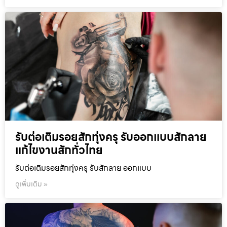
รับต่อเติมรอยสักทุ่งครุ รับออกแบบสักลาย
แก้ไขงานสักทั่วไทย
รับต่อเติมรอยสักทุ่งครุ รับสักลาย ออกแบบ
ดูเพิ่มเติม »