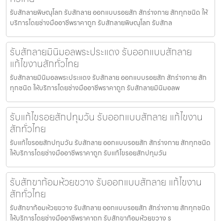
รับสักลายพิษณุโลก รับสักลาย ออกแบบรอยสัก สักร่างกาย สักทุกชนิด ให้
บริการโดยช่างมืออาชีพราคาถูก รับสักลายพิษณุโลก รับสักล
รับสักลายมินิมอลพระประแดง รับออกแบบสักลาย
แก้ไขงานสักทั่วไทย
รับสักลายมินิมอลพระประแดง รับสักลาย ออกแบบรอยสัก สักร่างกาย สัก
ทุกชนิด ให้บริการโดยช่างมืออาชีพราคาถูก รับสักลายมินิมอลพ
รับแก้ไขรอยสักปทุมวัน รับออกแบบสักลาย แก้ไขงาน
สักทั่วไทย
รับแก้ไขรอยสักปทุมวัน รับสักลาย ออกแบบรอยสัก สักร่างกาย สักทุกชนิด
ให้บริการโดยช่างมืออาชีพราคาถูก รับแก้ไขรอยสักปทุมวัน
รับสักขาก้อมห้วยขวาง รับออกแบบสักลาย แก้ไขงาน
สักทั่วไทย
รับสักขาก้อมห้วยขวาง รับสักลาย ออกแบบรอยสัก สักร่างกาย สักทุกชนิด
ให้บริการโดยช่างมืออาชีพราคาถูก รับสักขาก้อมห้วยขวาง ร