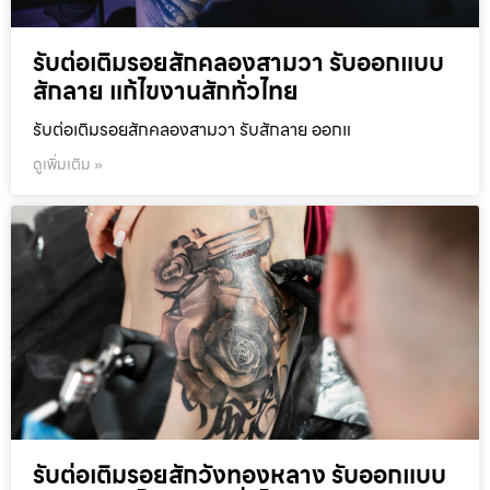
รับต่อเติมรอยสักคลองสามวา รับออกแบบ
สักลาย แก้ไขงานสักทั่วไทย
รับต่อเติมรอยสักคลองสามวา รับสักลาย ออกแ
ดูเพิ่มเติม »
รับต่อเติมรอยสักวังทองหลาง รับออกแบบ