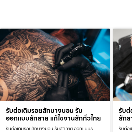
รับต่อเติมรอยสักบางบอน รับ
รับต
ออกแบบสักลาย แก้ไขงานสักทั่วไทย
สักล
รับต่อเติมรอยสักบางบอน รับสักลาย ออกแบบร
รับต่อ