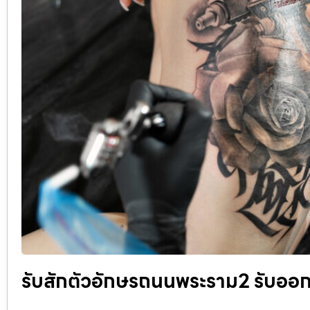
รับสักตัวอักษรถนนพระราม2 รับออก