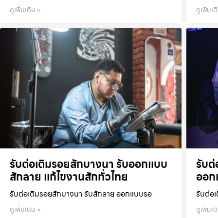
ดูเพิ่มเติม »
ดูเพิ่มเต
รับต่อเติมรอยสักบางนา รับออกแบบ
รับต
สักลาย แก้ไขงานสักทั่วไทย
ออกแ
รับต่อเติมรอยสักบางนา รับสักลาย ออกแบบรอ
รับต่อ
ดูเพิ่มเติม »
ดูเพิ่มเต