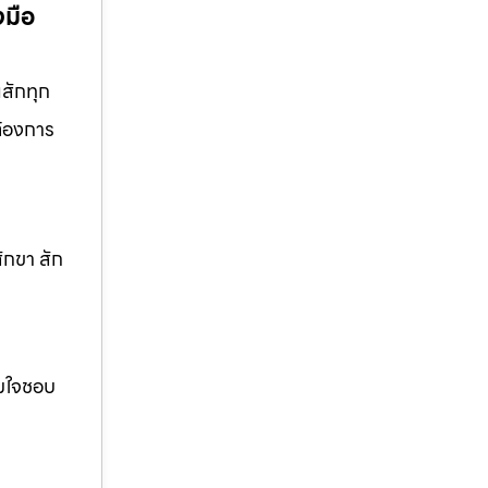
งมือ
สักทุก
ต้องการ
ักขา สัก
ามใจชอบ