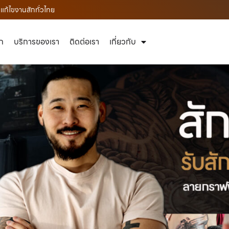
ก้ไขงานสักทั่วไทย
ัก
บริการของเรา
ติดต่อเรา
เกี่ยวกับ